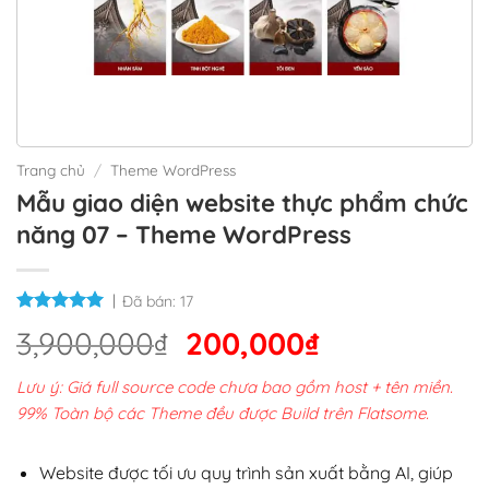
Trang chủ
/
Theme WordPress
Mẫu giao diện website thực phẩm chức
năng 07 – Theme WordPress
Đã bán:
17
Giá
Giá
3,900,000
₫
200,000
₫
gốc
hiện
Lưu ý: Giá full source code chưa bao gồm host + tên miền.
là:
tại
99% Toàn bộ các Theme đều được Build trên Flatsome.
3,900,000₫.
là:
200,000₫.
Website được tối ưu quy trình sản xuất bằng AI, giúp