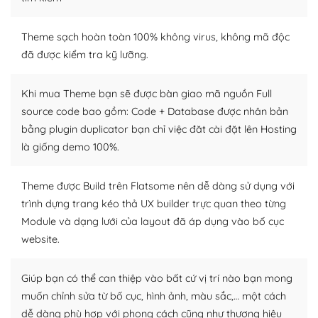
Dễ dàng tùy chỉnh trên WordPress
– Sở hữu một cộng đồng lớn, sẵn sàng hỗ trợ
Theme sạch hoàn toàn 100% không virus, không mã độc
đã được kiểm tra kỹ lưỡng.
WordPress là nơi lưu trữ cho một diễn đàn cộng đồng
khổng lồ được kiểm duyệt bởi các nhân viên và những
Khi mua Theme bạn sẽ được bàn giao mã nguồn Full
người cuồng tín WordPress.
source code bao gồm: Code + Database được nhân bản
bằng plugin duplicator bạn chỉ việc đăt cài đặt lên Hosting
Nếu bạn gặp khó khăn, bạn có thể lên mạng và tìm
kiếm những cộng đồng WordPress, họ sẽ giúp bạn trả
là giống demo 100%.
lời, giải đáp vấn đề của bạn.
Theme được Build trên Flatsome nên dễ dàng sử dụng với
Cộng đồng sử dụng WordPress sẵn sàng hỗ trợ bạn
trình dựng trang kéo thả UX builder trực quan theo từng
Module và dạng lưới của layout đã áp dụng vào bố cục
– Đa dạng plugin và themes
website.
Plugin mở rộng là thành phần cài đặt thêm vào
WordPress để tăng thêm các tính năng cần thiết. Có
Giúp bạn có thể can thiệp vào bất cứ vị trí nào bạn mong
nhiều plugin trả phí hoặc miễn phí.
muốn chỉnh sửa từ bố cục, hình ảnh, màu sắc,… một cách
dễ dàng phù hợp với phong cách cũng như thương hiệu
Nhờ lượng người dùng đông đảo, thư viện themes và