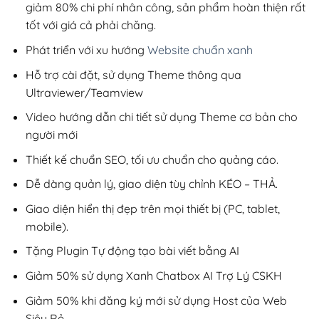
giảm 80% chi phí nhân công, sản phẩm hoàn thiện rất
tốt với giá cả phải chăng.
Phát triển với xu hướng
Website chuẩn xanh
Hỗ trợ cài đặt, sử dụng Theme thông qua
Ultraviewer/Teamview
Video hướng dẫn chi tiết sử dụng Theme cơ bản cho
người mới
Thiết kế chuẩn SEO, tối ưu chuẩn cho quảng cáo.
Dễ dàng quản lý, giao diện tùy chỉnh KÉO – THẢ.
Giao diện hiển thị đẹp trên mọi thiết bị (PC, tablet,
mobile).
Tặng Plugin Tự động tạo bài viết bằng AI
Giảm 50% sử dụng Xanh Chatbox AI Trợ Lý CSKH
Giảm 50% khi đăng ký mới sử dụng Host của Web
Siêu Rẻ