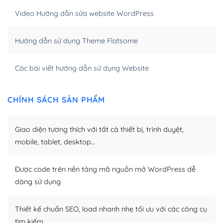
WordPress bao gồm nhiều công cụ và plugin để tối ưu
Video Hướng dẫn sửa website WordPress
hóa nội dung cho SEO.
Hướng dẫn sử dụng Theme Flatsome
Khi bạn dùng WordPress để thiết kế web thì trang web
của bạn trở nên rất thu hút đối với các công cụ tìm
kiếm.
Các bài viết hướng dẫn sử dụng Website
Tối ưu hóa công cụ tìm kiếm
CHÍNH SÁCH SẢN PHẨM
– Dễ dàng tùy chỉnh, sửa chữa
Khi bạn sử dụng WordPress, thì vấn đề giao diện của
Giao diện tương thích với tất cả thiết bị, trình duyệt,
bạn trở nên dễ dàng và nhanh chóng. Với kho Theme
mobile, tablet, desktop…
WordPress đa dạng sẽ giúp việc thực hiện các thiết kế
trở nên hấp dẫn và đơn giản hơn.
Được code trên nền tảng mã nguồn mở WordPress dễ
dàng sử dụng
Nếu bạn có các kỹ thuật cơ bản với một theme được
thiết kế tốt, bạn có thể tự sửa đổi. Nếu không bạn có thể
tìm kiếm chúng trên Internet hoặc nhờ chuyên gia.
Thiết kế chuẩn SEO, load nhanh nhẹ tối ưu với các công cụ
tìm kiếm