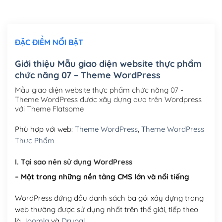
Chỉnh sửa site theo yêu cầu tuỳ chọn
(+2,000,000₫)
ĐẶC ĐIỂM NỔI BẬT
Mua thêm Host + Tên miền
Tên miền quốc tế .com .net .org (1 năm)
(+300,000₫)
Giới thiệu Mẫu giao diện website thực phẩm
chức năng 07 – Theme WordPress
Tên miền Việt Nam .vn (1 năm)
(+550,000₫)
Mẫu giao diện website thực phẩm chức năng 07 -
Hosting 2GB SSD (1 năm)
(+450,000₫)
Theme WordPress được xây dựng dựa trên Wordpress
với Theme Flatsome
Hosting 3GB SSD (1 năm)
(+550,000₫)
Phù hợp với web:
Theme WordPress
,
Theme WordPress
Hosting 5GB SSD (1 năm)
(+650,000₫)
Thực Phẩm
Hosting 8GB SSD (1 năm)
(+950,000₫)
I. Tại sao nên sử dụng WordPress
– Một trong những nền tảng CMS lớn và nổi tiếng
WordPress đứng đầu danh sách ba gói xây dựng trang
web thường được sử dụng nhất trên thế giới, tiếp theo
là
Joomla
và
Drupal
.