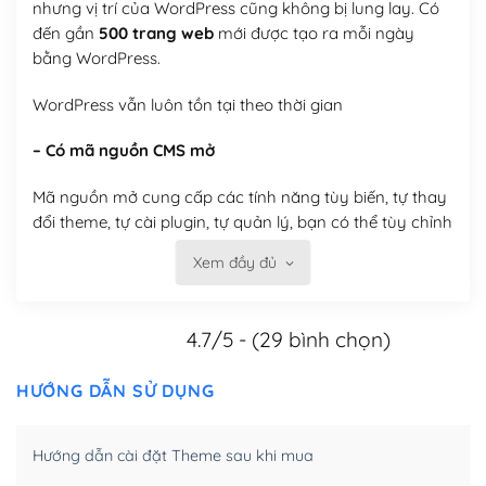
nhưng vị trí của WordPress cũng không bị lung lay. Có
đến gần
500 trang web
mới được tạo ra mỗi ngày
bằng WordPress.
WordPress vẫn luôn tồn tại theo thời gian
– Có mã nguồn CMS mở
Mã nguồn mở cung cấp các tính năng tùy biến, tự thay
đổi theme, tự cài plugin, tự quản lý, bạn có thể tùy chỉnh
nó theo ý bạn mà không phải sử dụng dịch vụ tại bất
Xem đầy đủ
kỳ đơn vị nào.
Việc của bạn là đăng ký một tên miền và hosting để
4.7/5 - (29 bình chọn)
chạy WordPress.
Có thể tùy biến trên website WordPress
HƯỚNG DẪN SỬ DỤNG
– Thân thiện với công cụ tìm kiếm
Hướng dẫn cài đặt Theme sau khi mua
WordPress được thiết kế để thân thiện với SEO vì