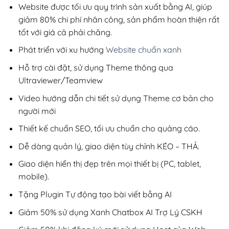
200,000₫.
Website được tối ưu quy trình sản xuất bằng AI, giúp
giảm 80% chi phí nhân công, sản phẩm hoàn thiện rất
tốt với giá cả phải chăng.
Phát triển với xu hướng
Website chuẩn xanh
Hỗ trợ cài đặt, sử dụng Theme thông qua
Ultraviewer/Teamview
Video hướng dẫn chi tiết sử dụng Theme cơ bản cho
người mới
Thiết kế chuẩn SEO, tối ưu chuẩn cho quảng cáo.
Dễ dàng quản lý, giao diện tùy chỉnh KÉO – THẢ.
Giao diện hiển thị đẹp trên mọi thiết bị (PC, tablet,
mobile).
Tặng Plugin Tự động tạo bài viết bằng AI
Giảm 50% sử dụng Xanh Chatbox AI Trợ Lý CSKH