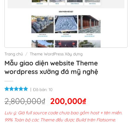
Trang chủ
/
Theme WordPress Xây dựng
Mẫu giao diện website Theme
wordpress xưởng đá mỹ nghệ
Đã bán:
10
Giá
Giá
2,800,000
₫
200,000
₫
gốc
hiện
Lưu ý: Giá full source code chưa bao gồm host + tên miền.
là:
tại
99% Toàn bộ các Theme đều được Build trên Flatsome.
2,800,000₫.
là: