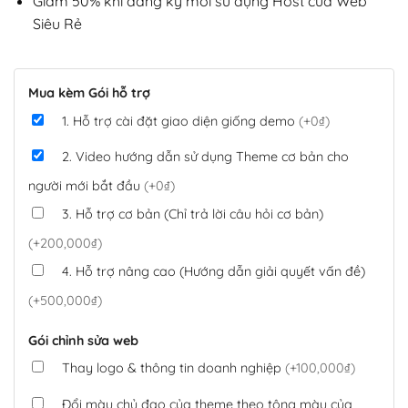
Giảm 50% khi đăng ký mới sử dụng Host của Web
Siêu Rẻ
Mua kèm Gói hỗ trợ
1. Hỗ trợ cài đặt giao diện giống demo
(+0₫)
2. Video hướng dẫn sử dụng Theme cơ bản cho
người mới bắt đầu
(+0₫)
3. Hỗ trợ cơ bản (Chỉ trả lời câu hỏi cơ bản)
(+200,000₫)
4. Hỗ trợ nâng cao (Hướng dẫn giải quyết vấn đề)
(+500,000₫)
Gói chỉnh sửa web
Thay logo & thông tin doanh nghiệp
(+100,000₫)
Đổi màu chủ đạo của theme theo tông màu của