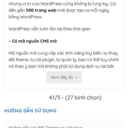
nhưng vị trí của WordPress cũng không bị lung lay. Có
đến gần
500 trang web
mới được tạo ra mỗi ngày
bằng WordPress.
WordPress vẫn luôn tồn tại theo thời gian
– Có mã nguồn CMS mở
Mã nguồn mở cung cấp các tính năng tùy biến, tự thay
đổi theme, tự cài plugin, tự quản lý, bạn có thể tùy chỉnh
nó theo ý bạn mà không phải sử dụng dịch vụ tại bất
kỳ đơn vị nào.
Xem đầy đủ
Việc của bạn là đăng ký một tên miền và hosting để
chạy WordPress.
4.1/5 - (27 bình chọn)
Có thể tùy biến trên website WordPress
HƯỚNG DẪN SỬ DỤNG
– Thân thiện với công cụ tìm kiếm
WordPress được thiết kế để thân thiện với SEO vì
Hướng dẫn cài đặt Theme sau khi mua