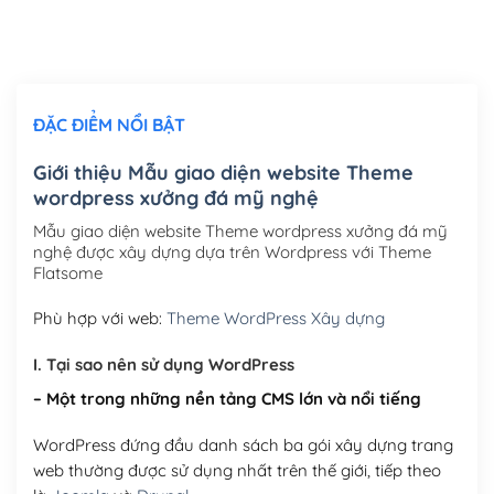
Thiết kế logo đơn giản để đăng web
(+300,000₫)
Chỉnh sửa site theo yêu cầu tuỳ chọn
(+2,000,000₫)
ĐẶC ĐIỂM NỔI BẬT
Mua thêm Host + Tên miền
Tên miền quốc tế .com .net .org (1 năm)
(+300,000₫)
Giới thiệu Mẫu giao diện website Theme
wordpress xưởng đá mỹ nghệ
Tên miền Việt Nam .vn (1 năm)
(+550,000₫)
Mẫu giao diện website Theme wordpress xưởng đá mỹ
Hosting 2GB SSD (1 năm)
(+450,000₫)
nghệ được xây dựng dựa trên Wordpress với Theme
Flatsome
Hosting 3GB SSD (1 năm)
(+550,000₫)
Phù hợp với web:
Theme WordPress Xây dựng
Hosting 5GB SSD (1 năm)
(+650,000₫)
I. Tại sao nên sử dụng WordPress
Hosting 8GB SSD (1 năm)
(+950,000₫)
– Một trong những nền tảng CMS lớn và nổi tiếng
WordPress đứng đầu danh sách ba gói xây dựng trang
web thường được sử dụng nhất trên thế giới, tiếp theo