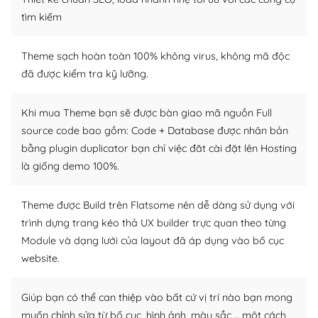
Dễ dàng tùy chỉnh trên WordPress
tìm kiếm
– Sở hữu một cộng đồng lớn, sẵn sàng hỗ trợ
Theme sạch hoàn toàn 100% không virus, không mã độc
WordPress là nơi lưu trữ cho một diễn đàn cộng đồng
đã được kiểm tra kỹ lưỡng.
khổng lồ được kiểm duyệt bởi các nhân viên và những
người cuồng tín WordPress.
Khi mua Theme bạn sẽ được bàn giao mã nguồn Full
source code bao gồm: Code + Database được nhân bản
Nếu bạn gặp khó khăn, bạn có thể lên mạng và tìm
bằng plugin duplicator bạn chỉ việc đăt cài đặt lên Hosting
kiếm những cộng đồng WordPress, họ sẽ giúp bạn trả
lời, giải đáp vấn đề của bạn.
là giống demo 100%.
Cộng đồng sử dụng WordPress sẵn sàng hỗ trợ bạn
Theme được Build trên Flatsome nên dễ dàng sử dụng với
trình dựng trang kéo thả UX builder trực quan theo từng
– Đa dạng plugin và themes
Module và dạng lưới của layout đã áp dụng vào bố cục
Plugin mở rộng là thành phần cài đặt thêm vào
website.
WordPress để tăng thêm các tính năng cần thiết. Có
nhiều plugin trả phí hoặc miễn phí.
Giúp bạn có thể can thiệp vào bất cứ vị trí nào bạn mong
muốn chỉnh sửa từ bố cục, hình ảnh, màu sắc,… một cách