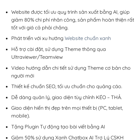
2,800,000₫.
là:
200,000₫.
Website được tối ưu quy trình sản xuất bằng AI, giúp
giảm 80% chi phí nhân công, sản phẩm hoàn thiện rất
tốt với giá cả phải chăng.
Phát triển với xu hướng
Website chuẩn xanh
Hỗ trợ cài đặt, sử dụng Theme thông qua
Ultraviewer/Teamview
Video hướng dẫn chi tiết sử dụng Theme cơ bản cho
người mới
Thiết kế chuẩn SEO, tối ưu chuẩn cho quảng cáo.
Dễ dàng quản lý, giao diện tùy chỉnh KÉO – THẢ.
Giao diện hiển thị đẹp trên mọi thiết bị (PC, tablet,
mobile).
Tặng Plugin Tự động tạo bài viết bằng AI
Giảm 50% sử dụng Xanh Chatbox AI Trợ Lý CSKH