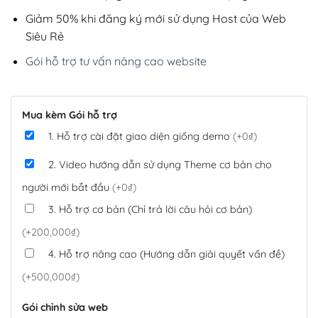
Giảm 50% khi đăng ký mới sử dụng Host của Web
Siêu Rẻ
Gói hỗ trợ tư vấn nâng cao website
Mua kèm Gói hỗ trợ
1. Hỗ trợ cài đặt giao diện giống demo
(+0₫)
2. Video hướng dẫn sử dụng Theme cơ bản cho
người mới bắt đầu
(+0₫)
3. Hỗ trợ cơ bản (Chỉ trả lời câu hỏi cơ bản)
(+200,000₫)
4. Hỗ trợ nâng cao (Hướng dẫn giải quyết vấn đề)
(+500,000₫)
Gói chỉnh sửa web