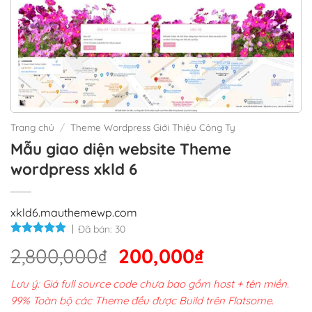
Trang chủ
/
Theme Wordpress Giới Thiệu Công Ty
Mẫu giao diện website Theme
wordpress xkld 6
xkld6.mauthemewp.com
Đã bán:
30
Giá
Giá
2,800,000
₫
200,000
₫
gốc
hiện
Lưu ý: Giá full source code chưa bao gồm host + tên miền.
là:
tại
99% Toàn bộ các Theme đều được Build trên Flatsome.