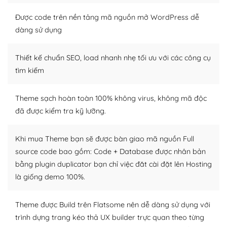
tìm kiếm chúng trên Internet hoặc nhờ chuyên gia.
Được code trên nền tảng mã nguồn mở WordPress dễ
Dễ dàng tùy chỉnh trên WordPress
dàng sử dụng
– Sở hữu một cộng đồng lớn, sẵn sàng hỗ trợ
Thiết kế chuẩn SEO, load nhanh nhẹ tối ưu với các công cụ
WordPress là nơi lưu trữ cho một diễn đàn cộng đồng
tìm kiếm
khổng lồ được kiểm duyệt bởi các nhân viên và những
người cuồng tín WordPress.
Theme sạch hoàn toàn 100% không virus, không mã độc
đã được kiểm tra kỹ lưỡng.
Nếu bạn gặp khó khăn, bạn có thể lên mạng và tìm
kiếm những cộng đồng WordPress, họ sẽ giúp bạn trả
lời, giải đáp vấn đề của bạn.
Khi mua Theme bạn sẽ được bàn giao mã nguồn Full
source code bao gồm: Code + Database được nhân bản
Cộng đồng sử dụng WordPress sẵn sàng hỗ trợ bạn
bằng plugin duplicator bạn chỉ việc đăt cài đặt lên Hosting
là giống demo 100%.
– Đa dạng plugin và themes
Plugin mở rộng là thành phần cài đặt thêm vào
Theme được Build trên Flatsome nên dễ dàng sử dụng với
WordPress để tăng thêm các tính năng cần thiết. Có
trình dựng trang kéo thả UX builder trực quan theo từng
nhiều plugin trả phí hoặc miễn phí.