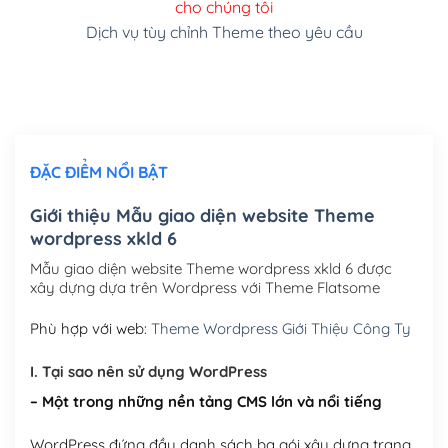
cho chúng tôi
(+150,000₫)
Dịch vụ tùy chỉnh Theme theo yêu cầu
Cài đặt SMTP Mail cho site Wordpress
(+100,000₫)
Thiết kế logo đơn giản để đăng web
(+300,000₫)
Chỉnh sửa site theo yêu cầu tuỳ chọn
(+2,000,000₫)
ĐẶC ĐIỂM NỔI BẬT
Mua thêm Host + Tên miền
Tên miền quốc tế .com .net .org (1 năm)
(+300,000₫)
Giới thiệu Mẫu giao diện website Theme
wordpress xkld 6
Tên miền Việt Nam .vn (1 năm)
(+550,000₫)
Mẫu giao diện website Theme wordpress xkld 6 được
Hosting 2GB SSD (1 năm)
(+450,000₫)
xây dựng dựa trên Wordpress với Theme Flatsome
Hosting 3GB SSD (1 năm)
(+550,000₫)
Phù hợp với web:
Theme Wordpress Giới Thiệu Công Ty
Hosting 5GB SSD (1 năm)
(+650,000₫)
I. Tại sao nên sử dụng WordPress
– Một trong những nền tảng CMS lớn và nổi tiếng
Hosting 8GB SSD (1 năm)
(+950,000₫)
WordPress đứng đầu danh sách ba gói xây dựng trang