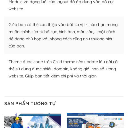
Module và dạng lưới của layout đã áp dụng vào bố cục
website.
Nhờ lượng người dùng đông đảo, thư viện themes và
plugin của WordPress rất phong phú. Bạn có thể thỏa
Giúp bạn có thể can thiệp vào bất cứ vị trí nào bạn mong
thích chọn lựa plugin và themes phù hợp cho mục đích
lập website của mình.
muốn chỉnh sửa từ bố cục, hình ảnh, màu sắc,… một cách
dễ dàng phù hợp với phong cách cũng như thương hiệu
WordPress đa dạng plugin và themes
của bạn.
– Dễ sử dụng
Theme được code trên Child theme nên update lâu dài có
Với mọi Hosting bất kỳ thì WordPress đều có thể dễ
thể sử dụng được nhiều domain, không giới hạn số lượng
dàng thiết lập vì thực tế nó đã cung cấp khoảng 60%
website. Giúp bạn tiết kiệm chi phí và thời gian
toàn bộ web.
Và bạn có toàn quyền tự do khi quyết định nơi lưu trữ
trang web WordPress của bạn.
SẢN PHẨM TƯƠNG TỰ
Dễ dàng lựa chọn Hosting cho website WordPress
– Bảo mật cực tốt