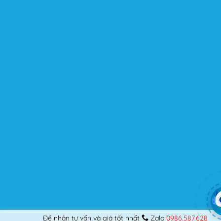
kế những Website đầu tiên, hay đã là một lập trình viên
chuyên nghiệp, nó vẫn thỏa mãn bạn dù là một người
khó tính.
Được cập nhật liên tục
Flatsome là sản phẩm bán chạy nhất của UX-Themes.
Vì thế, nó luôn được đầu tư và ưu ái cập nhật các tính
năng mới nhất, tốt nhất.
Flatsome còn hỗ trợ hơn 12 ngôn ngữ khác nhau, do đó
bạn có thể dịch Website ra hầu hết mọi ngôn ngữ mà
bạn muốn.