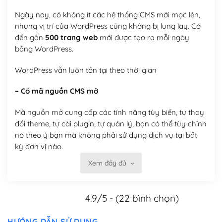
Ngày nay, có không ít các hệ thống CMS mới mọc lên,
nhưng vị trí của WordPress cũng không bị lung lay. Có
đến gần
500 trang web
mới được tạo ra mỗi ngày
bằng WordPress.
WordPress vẫn luôn tồn tại theo thời gian
– Có mã nguồn CMS mở
Mã nguồn mở cung cấp các tính năng tùy biến, tự thay
đổi theme, tự cài plugin, tự quản lý, bạn có thể tùy chỉnh
nó theo ý bạn mà không phải sử dụng dịch vụ tại bất
kỳ đơn vị nào.
Xem đầy đủ
Việc của bạn là đăng ký một tên miền và hosting để
chạy WordPress.
4.9/5 - (22 bình chọn)
Có thể tùy biến trên website WordPress
– Thân thiện với công cụ tìm kiếm
HƯỚNG DẪN SỬ DỤNG