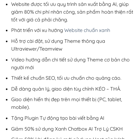
200,000₫.
Website được tối ưu quy trình sản xuất bằng AI, giúp
giảm 80% chi phí nhân công, sản phẩm hoàn thiện rất
tốt với giá cả phải chăng.
Phát triển với xu hướng
Website chuẩn xanh
Hỗ trợ cài đặt, sử dụng Theme thông qua
Ultraviewer/Teamview
Video hướng dẫn chi tiết sử dụng Theme cơ bản cho
người mới
Thiết kế chuẩn SEO, tối ưu chuẩn cho quảng cáo.
Dễ dàng quản lý, giao diện tùy chỉnh KÉO – THẢ.
Giao diện hiển thị đẹp trên mọi thiết bị (PC, tablet,
mobile).
Tặng Plugin Tự động tạo bài viết bằng AI
Giảm 50% sử dụng Xanh Chatbox AI Trợ Lý CSKH