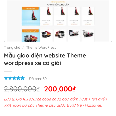
Trang chủ
/
Theme WordPress
Mẫu giao diện website Theme
wordpress xe cơ giới
Đã bán:
30
Giá
Giá
2,800,000
₫
200,000
₫
gốc
hiện
Lưu ý: Giá full source code chưa bao gồm host + tên miền.
là:
tại
99% Toàn bộ các Theme đều được Build trên Flatsome.
2,800,000₫.
là: