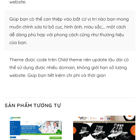
website.
Nhờ lượng người dùng đông đảo, thư viện themes và
Giúp bạn có thể can thiệp vào bất cứ vị trí nào bạn mong
plugin của WordPress rất phong phú. Bạn có thể thỏa
thích chọn lựa plugin và themes phù hợp cho mục đích
muốn chỉnh sửa từ bố cục, hình ảnh, màu sắc,… một cách
lập website của mình.
dễ dàng phù hợp với phong cách cũng như thương hiệu
của bạn.
WordPress đa dạng plugin và themes
Theme được code trên Child theme nên update lâu dài có
– Dễ sử dụng
thể sử dụng được nhiều domain, không giới hạn số lượng
Với mọi Hosting bất kỳ thì WordPress đều có thể dễ
website. Giúp bạn tiết kiệm chi phí và thời gian
dàng thiết lập vì thực tế nó đã cung cấp khoảng 60%
toàn bộ web.
Và bạn có toàn quyền tự do khi quyết định nơi lưu trữ
SẢN PHẨM TƯƠNG TỰ
trang web WordPress của bạn.
Dễ dàng lựa chọn Hosting cho website WordPress
– Bảo mật cực tốt