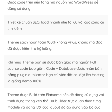
Được code trên nền tảng mã nguồn mở WordPress dễ
tìm kiếm chúng trên Internet hoặc nhờ chuyên gia.
dàng sử dụng
Dễ dàng tùy chỉnh trên WordPress
Thiết kế chuẩn SEO, load nhanh nhẹ tối ưu với các công cụ
– Sở hữu một cộng đồng lớn, sẵn sàng hỗ trợ
tìm kiếm
WordPress là nơi lưu trữ cho một diễn đàn cộng đồng
khổng lồ được kiểm duyệt bởi các nhân viên và những
Theme sạch hoàn toàn 100% không virus, không mã độc
người cuồng tín WordPress.
đã được kiểm tra kỹ lưỡng.
Nếu bạn gặp khó khăn, bạn có thể lên mạng và tìm
kiếm những cộng đồng WordPress, họ sẽ giúp bạn trả
Khi mua Theme bạn sẽ được bàn giao mã nguồn Full
lời, giải đáp vấn đề của bạn.
source code bao gồm: Code + Database được nhân bản
bằng plugin duplicator bạn chỉ việc đăt cài đặt lên Hosting
Cộng đồng sử dụng WordPress sẵn sàng hỗ trợ bạn
là giống demo 100%.
– Đa dạng plugin và themes
Theme được Build trên Flatsome nên dễ dàng sử dụng với
Plugin mở rộng là thành phần cài đặt thêm vào
trình dựng trang kéo thả UX builder trực quan theo từng
WordPress để tăng thêm các tính năng cần thiết. Có
Module và dạng lưới của layout đã áp dụng vào bố cục
nhiều plugin trả phí hoặc miễn phí.