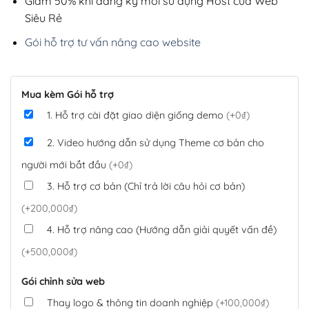
Giảm 50% khi đăng ký mới sử dụng Host của Web
Siêu Rẻ
Gói hỗ trợ tư vấn nâng cao website
Mua kèm Gói hỗ trợ
1. Hỗ trợ cài đặt giao diện giống demo
(+0₫)
2. Video hướng dẫn sử dụng Theme cơ bản cho
người mới bắt đầu
(+0₫)
3. Hỗ trợ cơ bản (Chỉ trả lời câu hỏi cơ bản)
(+200,000₫)
4. Hỗ trợ nâng cao (Hướng dẫn giải quyết vấn đề)
(+500,000₫)
Gói chỉnh sửa web
Thay logo & thông tin doanh nghiệp
(+100,000₫)