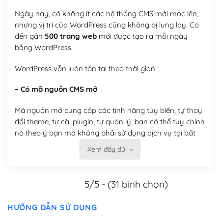
Ngày nay, có không ít các hệ thống CMS mới mọc lên,
nhưng vị trí của WordPress cũng không bị lung lay. Có
đến gần
500 trang web
mới được tạo ra mỗi ngày
bằng WordPress.
WordPress vẫn luôn tồn tại theo thời gian
– Có mã nguồn CMS mở
Mã nguồn mở cung cấp các tính năng tùy biến, tự thay
đổi theme, tự cài plugin, tự quản lý, bạn có thể tùy chỉnh
nó theo ý bạn mà không phải sử dụng dịch vụ tại bất
kỳ đơn vị nào.
Xem đầy đủ
Việc của bạn là đăng ký một tên miền và hosting để
chạy WordPress.
5/5 - (31 bình chọn)
Có thể tùy biến trên website WordPress
HƯỚNG DẪN SỬ DỤNG
– Thân thiện với công cụ tìm kiếm