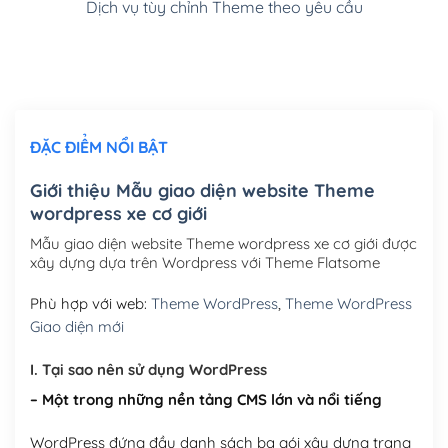
Dịch vụ tùy chỉnh Theme theo yêu cầu
Cài đặt SMTP Mail cho site Wordpress
(+100,000₫)
Thiết kế logo đơn giản để đăng web
(+300,000₫)
Chỉnh sửa site theo yêu cầu tuỳ chọn
(+2,000,000₫)
ĐẶC ĐIỂM NỔI BẬT
Mua thêm Host + Tên miền
Tên miền quốc tế .com .net .org (1 năm)
(+300,000₫)
Giới thiệu Mẫu giao diện website Theme
wordpress xe cơ giới
Tên miền Việt Nam .vn (1 năm)
(+550,000₫)
Mẫu giao diện website Theme wordpress xe cơ giới được
Hosting 2GB SSD (1 năm)
(+450,000₫)
xây dựng dựa trên Wordpress với Theme Flatsome
Hosting 3GB SSD (1 năm)
(+550,000₫)
Phù hợp với web:
Theme WordPress
,
Theme WordPress
Giao diện mới
Hosting 5GB SSD (1 năm)
(+650,000₫)
I. Tại sao nên sử dụng WordPress
Hosting 8GB SSD (1 năm)
(+950,000₫)
– Một trong những nền tảng CMS lớn và nổi tiếng
WordPress đứng đầu danh sách ba gói xây dựng trang