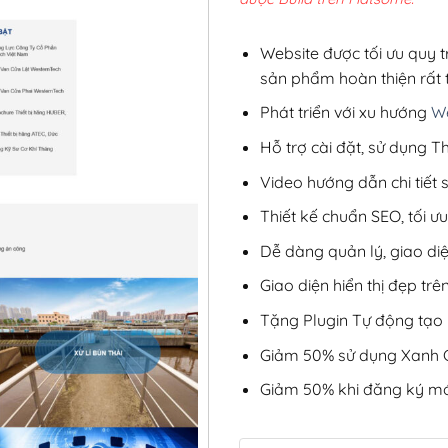
2,8
Website được tối ưu quy t
sản phẩm hoàn thiện rất t
Phát triển với xu hướng
We
Hỗ trợ cài đặt, sử dụng
Video hướng dẫn chi tiết
Thiết kế chuẩn SEO, tối 
Dễ dàng quản lý, giao di
Giao diện hiển thị đẹp trên
Tặng Plugin Tự động tạo b
Giảm 50% sử dụng Xanh C
Giảm 50% khi đăng ký mớ