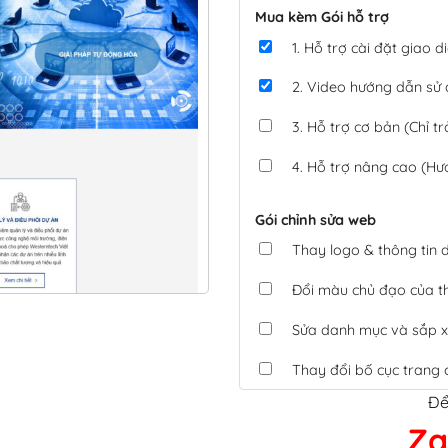
Mua kèm Gói hỗ trợ
1. Hỗ trợ cài đặt giao
2. Video hướng dẫn sử
3. Hỗ trợ cơ bản (Chỉ tr
4. Hỗ trợ nâng cao (Hư
Gói chỉnh sửa web
Thay logo & thông tin
Đổi màu chủ đạo của 
Sửa danh mục và sắp x
Thay đổi bố cục trang 
Để
Tích hợp thanh toán 
Za