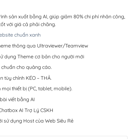
00,000₫.
là:
200,000₫.
rình sản xuất bằng AI, giúp giảm 80% chi phí nhân công,
ốt với giá cả phải chăng.
bsite chuẩn xanh
 Theme thông qua Ultraviewer/Teamview
 sử dụng Theme cơ bản cho người mới
ưu chuẩn cho quảng cáo.
ện tùy chỉnh KÉO – THẢ.
 mọi thiết bị (PC, tablet, mobile).
ài viết bằng AI
hatbox AI Trợ Lý CSKH
i sử dụng Host của Web Siêu Rẻ