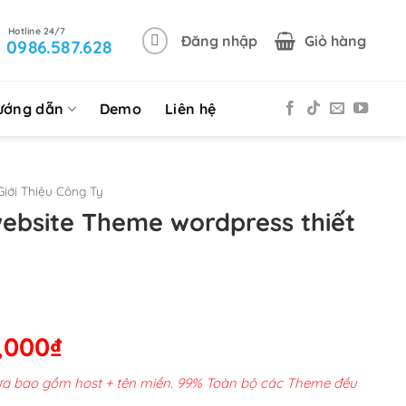
Đăng nhập
Giỏ hàng
0986.587.628
ướng dẫn
Demo
Liên hệ
iới Thiệu Công Ty
website Theme wordpress thiết
Giá
,000
₫
hiện
chưa bao gồm host + tên miền. 99% Toàn bộ các Theme đều
tại