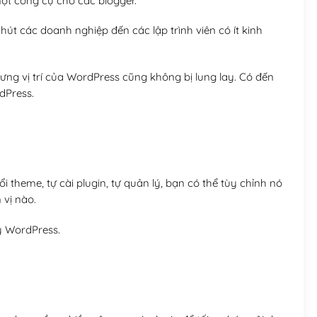
t công cụ cho các blogger.
út các doanh nghiệp đến các lập trình viên có ít kinh
ng vị trí của WordPress cũng không bị lung lay. Có đến
dPress.
 theme, tự cài plugin, tự quản lý, bạn có thể tùy chỉnh nó
 vị nào.
y WordPress.