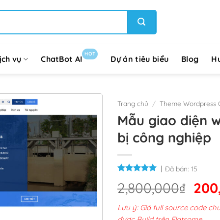
HOT
ịch vụ
ChatBot AI
Dự án tiêu biểu
Blog
H
Trang chủ
/
Theme Wordpress G
Mẫu giao diện 
bị công nghiệp
Đã bán:
15
Giá
2,800,000
₫
200
gốc
Lưu ý: Giá full source code 
là:
được Build trên Flatsome.