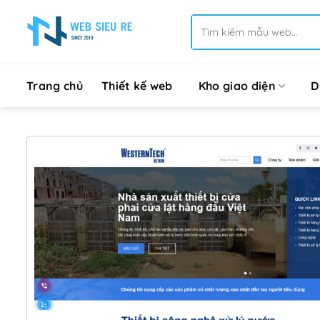
Bỏ
Tìm
qua
kiếm:
nội
dung
Trang chủ
Thiết kế web
Kho giao diện
D