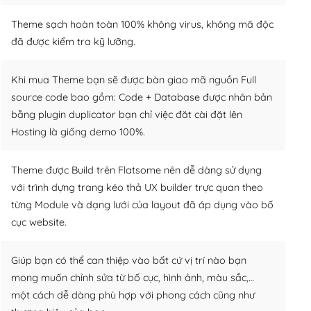
Theme sạch hoàn toàn 100% không virus, không mã độc
đã được kiểm tra kỹ lưỡng.
Khi mua Theme bạn sẽ được bàn giao mã nguồn Full
source code bao gồm: Code + Database được nhân bản
bằng plugin duplicator bạn chỉ việc đăt cài đặt lên
Hosting là giống demo 100%.
Theme được Build trên Flatsome nên dễ dàng sử dụng
với trình dựng trang kéo thả UX builder trực quan theo
từng Module và dạng lưới của layout đã áp dụng vào bố
cục website.
Giúp bạn có thể can thiệp vào bất cứ vị trí nào bạn
mong muốn chỉnh sửa từ bố cục, hình ảnh, màu sắc,…
một cách dễ dàng phù hợp với phong cách cũng như