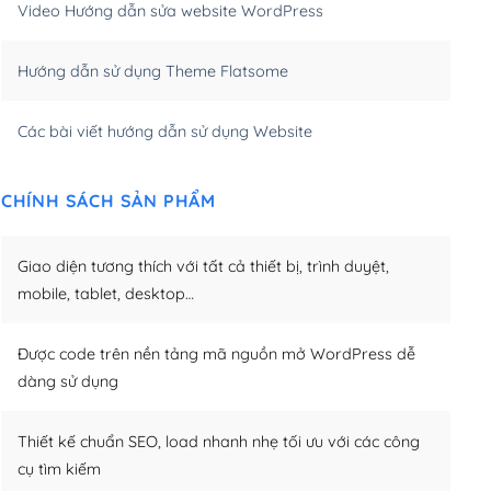
Video Hướng dẫn sửa website WordPress
m)
(+650,000₫)
Hướng dẫn sử dụng Theme Flatsome
m)
(+950,000₫)
Các bài viết hướng dẫn sử dụng Website
CHÍNH SÁCH SẢN PHẨM
Giao diện tương thích với tất cả thiết bị, trình duyệt,
mobile, tablet, desktop…
Được code trên nền tảng mã nguồn mở WordPress dễ
dàng sử dụng
Thiết kế chuẩn SEO, load nhanh nhẹ tối ưu với các công
cụ tìm kiếm