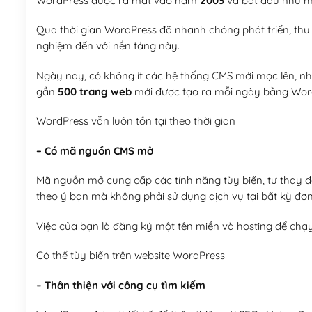
WordPress được ra mắt vào năm
2003
và bắt đầu như mộ
Qua thời gian WordPress đã nhanh chóng phát triển, thu h
nghiệm đến với nền tảng này.
Ngày nay, có không ít các hệ thống CMS mới mọc lên, như
gần
500 trang web
mới được tạo ra mỗi ngày bằng Wor
WordPress vẫn luôn tồn tại theo thời gian
– Có mã nguồn CMS mở
Mã nguồn mở cung cấp các tính năng tùy biến, tự thay đổi
theo ý bạn mà không phải sử dụng dịch vụ tại bất kỳ đơn
Việc của bạn là đăng ký một tên miền và hosting để chạ
Có thể tùy biến trên website WordPress
– Thân thiện với công cụ tìm kiếm