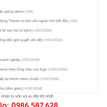
 diện giống demo
(+0₫)
 dụng Theme cơ bản cho người mới bắt đầu
(+0₫)
ả lời câu hỏi cơ bản)
(+200,000₫)
ớng dẫn giải quyết vấn đề)
(+500,000₫)
 doanh nghiệp
(+100,000₫)
theme theo tông màu của logo
(+200,000₫)
ếp lại thanh menu chuẩn
(+300,000₫)
chủ (đơn giản)
(+500,000₫)
 nhận tư vấn và ưu đãi tốt nhất
QR Code ngân hàng
(+100,000₫)
lo: 0986.587.628