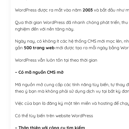
WordPress được ra mắt vào năm
2003
và bắt đầu như mộ
Qua thời gian WordPress đã nhanh chóng phát triển, thu h
nghiệm đến với nền tảng này.
Ngày nay, có không ít các hệ thống CMS mới mọc lên, như
gần
500 trang web
mới được tạo ra mỗi ngày bằng Wor
WordPress vẫn luôn tồn tại theo thời gian
– Có mã nguồn CMS mở
Mã nguồn mở cung cấp các tính năng tùy biến, tự thay đổi
theo ý bạn mà không phải sử dụng dịch vụ tại bất kỳ đơn
Việc của bạn là đăng ký một tên miền và hosting để chạ
Có thể tùy biến trên website WordPress
– Thân thiện với công cụ tìm kiếm