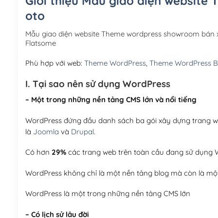
Giới thiệu Mẫu giao diện websit
oto
Mẫu giao diện website Theme wordpress showroom bán x
Flatsome
Phù hợp với web:
Theme WordPress
,
Theme WordPress 
I. Tại sao nên sử dụng WordPress
– Một trong những nền tảng CMS lớn và nổi tiếng
WordPress đứng đầu danh sách ba gói xây dựng trang web
là
Joomla
và
Drupal
.
Có hơn
29%
các trang web trên toàn cầu đang sử dụng W
WordPress không chỉ là một nền tảng blog mà còn là một
WordPress là một trong những nền tảng CMS lớn
– Có lịch sử lâu đời