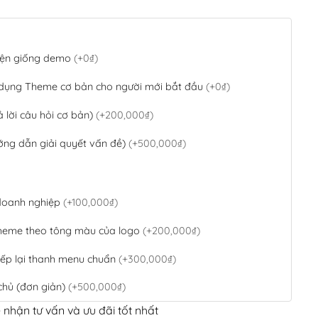
 diện giống demo
(+0₫)
 dụng Theme cơ bản cho người mới bắt đầu
(+0₫)
ả lời câu hỏi cơ bản)
(+200,000₫)
ớng dẫn giải quyết vấn đề)
(+500,000₫)
 doanh nghiệp
(+100,000₫)
theme theo tông màu của logo
(+200,000₫)
ếp lại thanh menu chuẩn
(+300,000₫)
chủ (đơn giản)
(+500,000₫)
 nhận tư vấn và ưu đãi tốt nhất
QR Code ngân hàng
(+100,000₫)