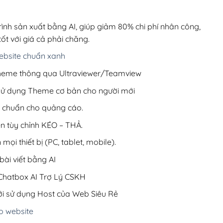
00,000₫.
là:
200,000₫.
rình sản xuất bằng AI, giúp giảm 80% chi phí nhân công,
ốt với giá cả phải chăng.
bsite chuẩn xanh
 Theme thông qua Ultraviewer/Teamview
 sử dụng Theme cơ bản cho người mới
ưu chuẩn cho quảng cáo.
ện tùy chỉnh KÉO – THẢ.
 mọi thiết bị (PC, tablet, mobile).
ài viết bằng AI
hatbox AI Trợ Lý CSKH
i sử dụng Host của Web Siêu Rẻ
o website