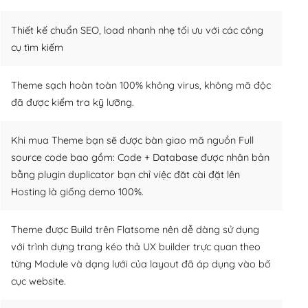
Thiết kế chuẩn SEO, load nhanh nhẹ tối ưu với các công
cụ tìm kiếm
Theme sạch hoàn toàn 100% không virus, không mã độc
đã được kiểm tra kỹ lưỡng.
Khi mua Theme bạn sẽ được bàn giao mã nguồn Full
source code bao gồm: Code + Database được nhân bản
bằng plugin duplicator bạn chỉ việc đăt cài đặt lên
Hosting là giống demo 100%.
Theme được Build trên Flatsome nên dễ dàng sử dụng
với trình dựng trang kéo thả UX builder trực quan theo
từng Module và dạng lưới của layout đã áp dụng vào bố
cục website.