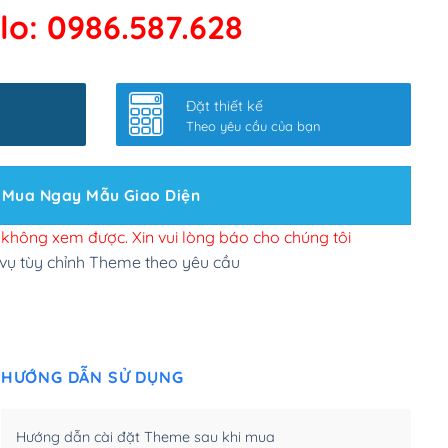
lo: 0986.587.628
 kết google, cập nhật sitemap
(+50,000₫)
nhanh
(+0₫)
Đặt thiết kế
ở slider chính
(+200,000₫)
Theo yêu cầu của bạn
 bộ site theo yêu cầu
(+150,000₫)
Mua Ngay Mẫu Giao Diện
 site Wordpress
(+100,000₫)
n để đăng web
(+300,000₫)
i không xem được. Xin vui lòng báo cho chúng tôi
 vụ tùy chỉnh Theme theo yêu cầu
u cầu tuỳ chọn
(+2,000,000₫)
.net .org (1 năm)
(+300,000₫)
HƯỚNG DẪN SỬ DỤNG
(1 năm)
(+550,000₫)
m)
(+450,000₫)
Hướng dẫn cài đặt Theme sau khi mua