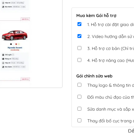
Mua kèm Gói hỗ trợ
1. Hỗ trợ cài đặt giao
2. Video hướng dẫn sử
3. Hỗ trợ cơ bản (Chỉ tr
4. Hỗ trợ nâng cao (Hư
Gói chỉnh sửa web
Thay logo & thông tin
Đổi màu chủ đạo của 
Sửa danh mục và sắp x
Thay đổi bố cục trang 
Để
Tích hợp thanh toán 