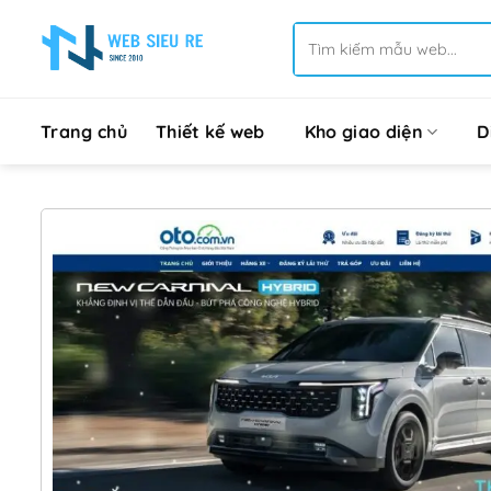
Bỏ
Tìm
qua
kiếm:
nội
dung
Trang chủ
Thiết kế web
Kho giao diện
D