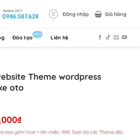
Đăng nhập
Giỏ hàng
0986.587.628
HOT
og
Đào tạo
Liên hệ
website Theme wordpress
xe oto
Giá
,000
₫
hiện
chưa bao gồm host + tên miền. 99% Toàn bộ các Theme đều
tại