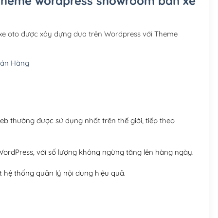
e Theme wordpress showroom bán xe
Hosting 3GB SSD (1 nă
Hosting 5GB SSD (1 nă
e oto được xây dựng dựa trên Wordpress với Theme
Hosting 8GB SSD (1 nă
Bán Hàng
 thường được sử dụng nhất trên thế giới, tiếp theo
ordPress, với số lượng không ngừng tăng lên hàng ngày.
 hệ thống quản lý nội dung hiệu quả.