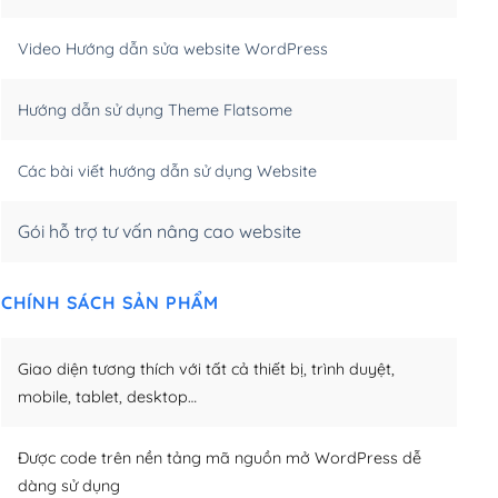
m)
(+550,000₫)
Video Hướng dẫn sửa website WordPress
m)
(+650,000₫)
Hướng dẫn sử dụng Theme Flatsome
m)
(+950,000₫)
Các bài viết hướng dẫn sử dụng Website
Gói hỗ trợ tư vấn nâng cao website
CHÍNH SÁCH SẢN PHẨM
Giao diện tương thích với tất cả thiết bị, trình duyệt,
mobile, tablet, desktop…
Được code trên nền tảng mã nguồn mở WordPress dễ
dàng sử dụng