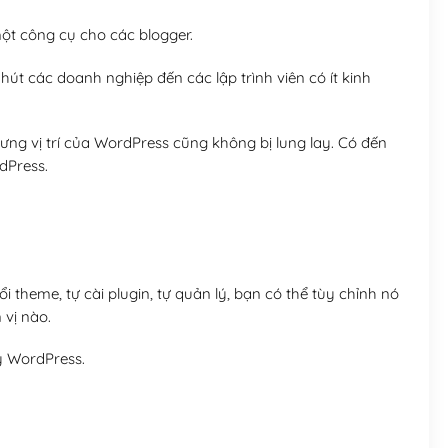
t công cụ cho các blogger.
út các doanh nghiệp đến các lập trình viên có ít kinh
ng vị trí của WordPress cũng không bị lung lay. Có đến
dPress.
 theme, tự cài plugin, tự quản lý, bạn có thể tùy chỉnh nó
 vị nào.
y WordPress.