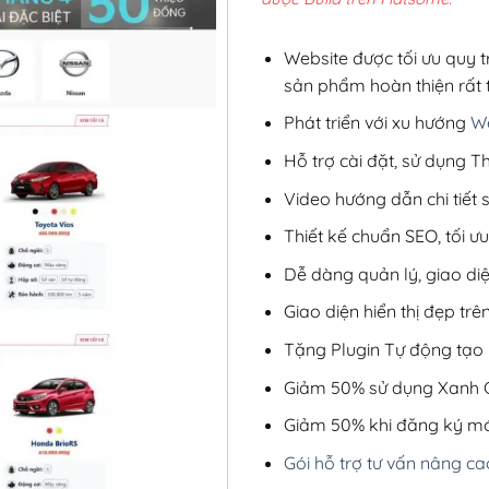
2,8
Website được tối ưu quy t
sản phẩm hoàn thiện rất t
Phát triển với xu hướng
We
Hỗ trợ cài đặt, sử dụng
Video hướng dẫn chi tiết
Thiết kế chuẩn SEO, tối 
Dễ dàng quản lý, giao di
Giao diện hiển thị đẹp trên
Tặng Plugin Tự động tạo b
Giảm 50% sử dụng Xanh C
Giảm 50% khi đăng ký mớ
Gói hỗ trợ tư vấn nâng ca