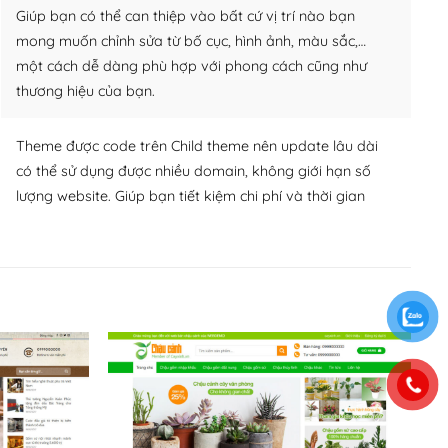
Giúp bạn có thể can thiệp vào bất cứ vị trí nào bạn
mong muốn chỉnh sửa từ bố cục, hình ảnh, màu sắc,…
một cách dễ dàng phù hợp với phong cách cũng như
thương hiệu của bạn.
Theme được code trên Child theme nên update lâu dài
có thể sử dụng được nhiều domain, không giới hạn số
lượng website. Giúp bạn tiết kiệm chi phí và thời gian