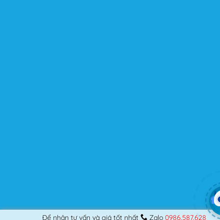
cao ở thời điểm hiện tại là bởi thiết kế độc đáo, được tập
trung tối ưu để nâng cao trải nghiệm của người dùng.
Flatsome là gì mà có thể đáp ứng mọi nhu cầu của
người dùng? Nếu bạn là một Designer mới bắt đầu thiết
kế những Website đầu tiên, hay đã là một lập trình viên
chuyên nghiệp, nó vẫn thỏa mãn bạn dù là một người
khó tính.
Được cập nhật liên tục
Flatsome là sản phẩm bán chạy nhất của UX-Themes.
Vì thế, nó luôn được đầu tư và ưu ái cập nhật các tính
năng mới nhất, tốt nhất.
Flatsome còn hỗ trợ hơn 12 ngôn ngữ khác nhau, do đó
bạn có thể dịch Website ra hầu hết mọi ngôn ngữ mà
bạn muốn.