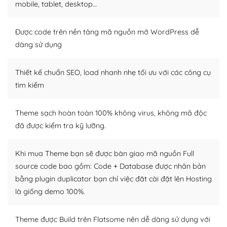
mobile, tablet, desktop…
trở nên hấp dẫn và đơn giản hơn.
Nếu bạn có các kỹ thuật cơ bản với một theme được
Được code trên nền tảng mã nguồn mở WordPress dễ
thiết kế tốt, bạn có thể tự sửa đổi. Nếu không bạn có thể
dàng sử dụng
tìm kiếm chúng trên Internet hoặc nhờ chuyên gia.
Thiết kế chuẩn SEO, load nhanh nhẹ tối ưu với các công cụ
Dễ dàng tùy chỉnh trên WordPress
tìm kiếm
– Sở hữu một cộng đồng lớn, sẵn sàng hỗ trợ
Theme sạch hoàn toàn 100% không virus, không mã độc
WordPress là nơi lưu trữ cho một diễn đàn cộng đồng
đã được kiểm tra kỹ lưỡng.
khổng lồ được kiểm duyệt bởi các nhân viên và những
người cuồng tín WordPress.
Khi mua Theme bạn sẽ được bàn giao mã nguồn Full
Nếu bạn gặp khó khăn, bạn có thể lên mạng và tìm
source code bao gồm: Code + Database được nhân bản
kiếm những cộng đồng WordPress, họ sẽ giúp bạn trả
bằng plugin duplicator bạn chỉ việc đăt cài đặt lên Hosting
lời, giải đáp vấn đề của bạn.
là giống demo 100%.
Cộng đồng sử dụng WordPress sẵn sàng hỗ trợ bạn
Theme được Build trên Flatsome nên dễ dàng sử dụng với