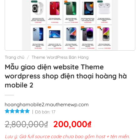
Trang chủ
/
Theme WordPress Bán Hàng
Mẫu giao diện website Theme
wordpress shop điện thoại hoàng hà
mobile 2
hoanghamobile2.mauthemewp.com
Đã bán:
17
Giá
Giá
2,800,000
₫
200,000
₫
gốc
hiện
Lưu ý: Giá full source code chưa bao gồm host + tên miền.