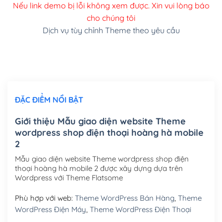
Thay đổi màu sắc toàn bộ site theo yêu cầu
Nếu link demo bị lỗi không xem được. Xin vui lòng báo
cho chúng tôi
(+150,000₫)
Dịch vụ tùy chỉnh Theme theo yêu cầu
Cài đặt SMTP Mail cho site Wordpress
(+100,000₫)
Thiết kế logo đơn giản để đăng web
(+300,000₫)
Chỉnh sửa site theo yêu cầu tuỳ chọn
(+2,000,000₫)
ĐẶC ĐIỂM NỔI BẬT
Mua thêm Host + Tên miền
Tên miền quốc tế .com .net .org (1 năm)
(+300,000₫)
Giới thiệu Mẫu giao diện website Theme
wordpress shop điện thoại hoàng hà mobile
Tên miền Việt Nam .vn (1 năm)
(+550,000₫)
2
Hosting 2GB SSD (1 năm)
(+450,000₫)
Mẫu giao diện website Theme wordpress shop điện
thoại hoàng hà mobile 2 được xây dựng dựa trên
Hosting 3GB SSD (1 năm)
(+550,000₫)
Wordpress với Theme Flatsome
Hosting 5GB SSD (1 năm)
(+650,000₫)
Phù hợp với web:
Theme WordPress Bán Hàng
,
Theme
WordPress Điện Máy
,
Theme WordPress Điện Thoại
Hosting 8GB SSD (1 năm)
(+950,000₫)