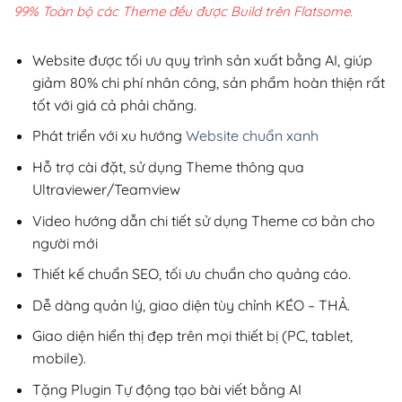
là:
tại
99% Toàn bộ các Theme đều được Build trên Flatsome.
2,800,000₫.
là:
200,000₫.
Website được tối ưu quy trình sản xuất bằng AI, giúp
giảm 80% chi phí nhân công, sản phẩm hoàn thiện rất
tốt với giá cả phải chăng.
Phát triển với xu hướng
Website chuẩn xanh
Hỗ trợ cài đặt, sử dụng Theme thông qua
Ultraviewer/Teamview
Video hướng dẫn chi tiết sử dụng Theme cơ bản cho
người mới
Thiết kế chuẩn SEO, tối ưu chuẩn cho quảng cáo.
Dễ dàng quản lý, giao diện tùy chỉnh KÉO – THẢ.
Giao diện hiển thị đẹp trên mọi thiết bị (PC, tablet,
mobile).
Tặng Plugin Tự động tạo bài viết bằng AI