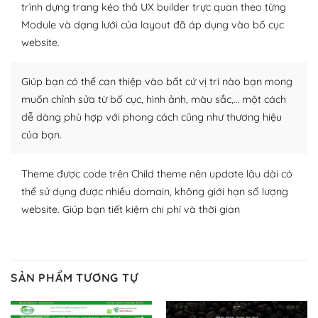
– Đa dạng plugin và themes
trình dựng trang kéo thả UX builder trực quan theo từng
Module và dạng lưới của layout đã áp dụng vào bố cục
Plugin mở rộng là thành phần cài đặt thêm vào
website.
WordPress để tăng thêm các tính năng cần thiết. Có
nhiều plugin trả phí hoặc miễn phí.
Giúp bạn có thể can thiệp vào bất cứ vị trí nào bạn mong
Nhờ lượng người dùng đông đảo, thư viện themes và
muốn chỉnh sửa từ bố cục, hình ảnh, màu sắc,… một cách
plugin của WordPress rất phong phú. Bạn có thể thỏa
dễ dàng phù hợp với phong cách cũng như thương hiệu
thích chọn lựa plugin và themes phù hợp cho mục đích
của bạn.
lập website của mình.
Theme được code trên Child theme nên update lâu dài có
WordPress đa dạng plugin và themes
thể sử dụng được nhiều domain, không giới hạn số lượng
– Dễ sử dụng
website. Giúp bạn tiết kiệm chi phí và thời gian
Với mọi Hosting bất kỳ thì WordPress đều có thể dễ
dàng thiết lập vì thực tế nó đã cung cấp khoảng 60%
toàn bộ web.
SẢN PHẨM TƯƠNG TỰ
Và bạn có toàn quyền tự do khi quyết định nơi lưu trữ
trang web WordPress của bạn.