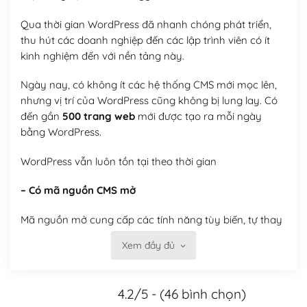
Qua thời gian WordPress đã nhanh chóng phát triển,
thu hút các doanh nghiệp đến các lập trình viên có ít
kinh nghiệm đến với nền tảng này.
Ngày nay, có không ít các hệ thống CMS mới mọc lên,
nhưng vị trí của WordPress cũng không bị lung lay. Có
đến gần
500 trang web
mới được tạo ra mỗi ngày
bằng WordPress.
WordPress vẫn luôn tồn tại theo thời gian
– Có mã nguồn CMS mở
Mã nguồn mở cung cấp các tính năng tùy biến, tự thay
đổi theme, tự cài plugin, tự quản lý, bạn có thể tùy chỉnh
Xem đầy đủ
nó theo ý bạn mà không phải sử dụng dịch vụ tại bất
kỳ đơn vị nào.
4.2/5 - (46 bình chọn)
Việc của bạn là đăng ký một tên miền và hosting để