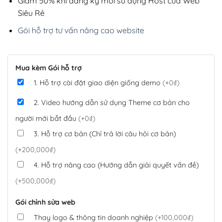
Giảm 50% khi đăng ký mới sử dụng Host của Web
Siêu Rẻ
Gói hỗ trợ tư vấn nâng cao website
Mua kèm Gói hỗ trợ
1. Hỗ trợ cài đặt giao diện giống demo
(+0₫)
2. Video hướng dẫn sử dụng Theme cơ bản cho
người mới bắt đầu
(+0₫)
3. Hỗ trợ cơ bản (Chỉ trả lời câu hỏi cơ bản)
(+200,000₫)
4. Hỗ trợ nâng cao (Hướng dẫn giải quyết vấn đề)
(+500,000₫)
Gói chỉnh sửa web
Thay logo & thông tin doanh nghiệp
(+100,000₫)