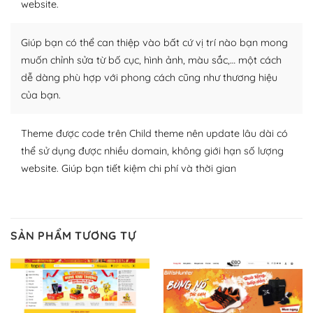
website.
nhiều plugin trả phí hoặc miễn phí.
Nhờ lượng người dùng đông đảo, thư viện themes và
Giúp bạn có thể can thiệp vào bất cứ vị trí nào bạn mong
plugin của WordPress rất phong phú. Bạn có thể thỏa
muốn chỉnh sửa từ bố cục, hình ảnh, màu sắc,… một cách
thích chọn lựa plugin và themes phù hợp cho mục đích
dễ dàng phù hợp với phong cách cũng như thương hiệu
lập website của mình.
của bạn.
WordPress đa dạng plugin và themes
Theme được code trên Child theme nên update lâu dài có
– Dễ sử dụng
thể sử dụng được nhiều domain, không giới hạn số lượng
website. Giúp bạn tiết kiệm chi phí và thời gian
Với mọi Hosting bất kỳ thì WordPress đều có thể dễ
dàng thiết lập vì thực tế nó đã cung cấp khoảng 60%
toàn bộ web.
SẢN PHẨM TƯƠNG TỰ
Và bạn có toàn quyền tự do khi quyết định nơi lưu trữ
trang web WordPress của bạn.
Dễ dàng lựa chọn Hosting cho website WordPress