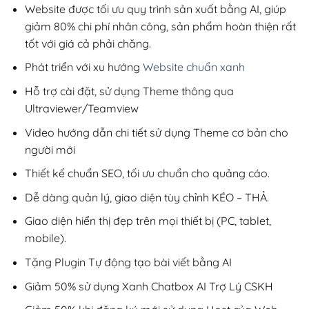
200,000₫.
Website được tối ưu quy trình sản xuất bằng AI, giúp
giảm 80% chi phí nhân công, sản phẩm hoàn thiện rất
tốt với giá cả phải chăng.
Phát triển với xu hướng
Website chuẩn xanh
Hỗ trợ cài đặt, sử dụng Theme thông qua
Ultraviewer/Teamview
Video hướng dẫn chi tiết sử dụng Theme cơ bản cho
người mới
Thiết kế chuẩn SEO, tối ưu chuẩn cho quảng cáo.
Dễ dàng quản lý, giao diện tùy chỉnh KÉO – THẢ.
Giao diện hiển thị đẹp trên mọi thiết bị (PC, tablet,
mobile).
Tặng Plugin Tự động tạo bài viết bằng AI
Giảm 50% sử dụng Xanh Chatbox AI Trợ Lý CSKH