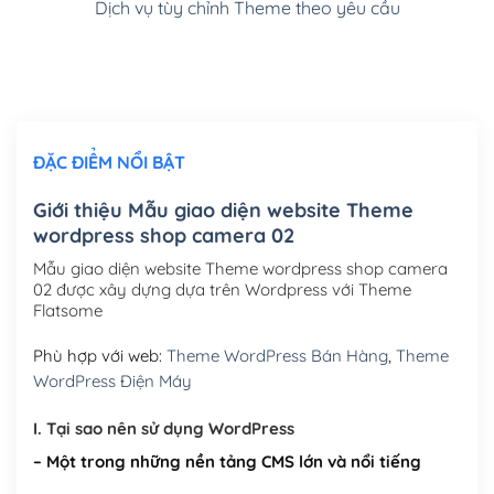
Dịch vụ tùy chỉnh Theme theo yêu cầu
Cài đặt SMTP Mail cho site Wordpress
(+100,000₫)
Thiết kế logo đơn giản để đăng web
(+300,000₫)
Chỉnh sửa site theo yêu cầu tuỳ chọn
(+2,000,000₫)
ĐẶC ĐIỂM NỔI BẬT
Mua thêm Host + Tên miền
Tên miền quốc tế .com .net .org (1 năm)
(+300,000₫)
Giới thiệu Mẫu giao diện website Theme
wordpress shop camera 02
Tên miền Việt Nam .vn (1 năm)
(+550,000₫)
Mẫu giao diện website Theme wordpress shop camera
Hosting 2GB SSD (1 năm)
(+450,000₫)
02 được xây dựng dựa trên Wordpress với Theme
Flatsome
Hosting 3GB SSD (1 năm)
(+550,000₫)
Phù hợp với web:
Theme WordPress Bán Hàng
,
Theme
Hosting 5GB SSD (1 năm)
(+650,000₫)
WordPress Điện Máy
Hosting 8GB SSD (1 năm)
(+950,000₫)
I. Tại sao nên sử dụng WordPress
– Một trong những nền tảng CMS lớn và nổi tiếng