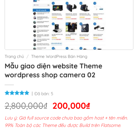
Trang chủ
/
Theme WordPress Bán Hàng
Mẫu giao diện website Theme
wordpress shop camera 02
Đã bán:
5
Giá
Giá
2,800,000
₫
200,000
₫
gốc
hiện
Lưu ý: Giá full source code chưa bao gồm host + tên miền.
là:
tại
99% Toàn bộ các Theme đều được Build trên Flatsome.
2,800,000₫.
là: