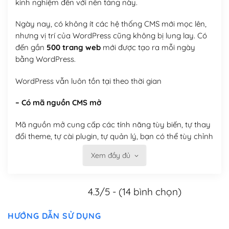
kinh nghiệm đến với nền tảng này.
Ngày nay, có không ít các hệ thống CMS mới mọc lên,
nhưng vị trí của WordPress cũng không bị lung lay. Có
đến gần
500 trang web
mới được tạo ra mỗi ngày
bằng WordPress.
WordPress vẫn luôn tồn tại theo thời gian
– Có mã nguồn CMS mở
Mã nguồn mở cung cấp các tính năng tùy biến, tự thay
đổi theme, tự cài plugin, tự quản lý, bạn có thể tùy chỉnh
nó theo ý bạn mà không phải sử dụng dịch vụ tại bất
Xem đầy đủ
kỳ đơn vị nào.
Việc của bạn là đăng ký một tên miền và hosting để
4.3/5 - (14 bình chọn)
chạy WordPress.
Có thể tùy biến trên website WordPress
HƯỚNG DẪN SỬ DỤNG