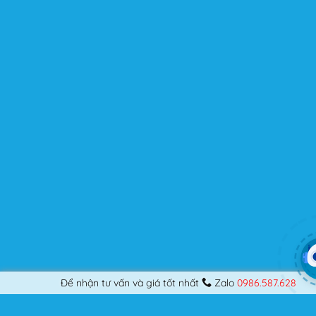
người dùng? Nếu bạn là một Designer mới bắt đầu thiết
kế những Website đầu tiên, hay đã là một lập trình viên
chuyên nghiệp, nó vẫn thỏa mãn bạn dù là một người
khó tính.
Được cập nhật liên tục
Flatsome là sản phẩm bán chạy nhất của UX-Themes.
Vì thế, nó luôn được đầu tư và ưu ái cập nhật các tính
năng mới nhất, tốt nhất.
Flatsome còn hỗ trợ hơn 12 ngôn ngữ khác nhau, do đó
bạn có thể dịch Website ra hầu hết mọi ngôn ngữ mà
bạn muốn.