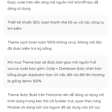
thiết kế tốt, bạn có thể tự sửa đổi. Nếu không bạn có thể
Được code trên nền tảng mã nguồn mở WordPress dễ
tìm kiếm chúng trên Internet hoặc nhờ chuyên gia.
dàng sử dụng
Dễ dàng tùy chỉnh trên WordPress
Thiết kế chuẩn SEO, load nhanh nhẹ tối ưu với các công cụ
– Sở hữu một cộng đồng lớn, sẵn sàng hỗ trợ
tìm kiếm
WordPress là nơi lưu trữ cho một diễn đàn cộng đồng
Theme sạch hoàn toàn 100% không virus, không mã độc
khổng lồ được kiểm duyệt bởi các nhân viên và những
đã được kiểm tra kỹ lưỡng.
người cuồng tín WordPress.
Nếu bạn gặp khó khăn, bạn có thể lên mạng và tìm
Khi mua Theme bạn sẽ được bàn giao mã nguồn Full
kiếm những cộng đồng WordPress, họ sẽ giúp bạn trả
source code bao gồm: Code + Database được nhân bản
lời, giải đáp vấn đề của bạn.
bằng plugin duplicator bạn chỉ việc đăt cài đặt lên Hosting
là giống demo 100%.
Cộng đồng sử dụng WordPress sẵn sàng hỗ trợ bạn
– Đa dạng plugin và themes
Theme được Build trên Flatsome nên dễ dàng sử dụng với
trình dựng trang kéo thả UX builder trực quan theo từng
Plugin mở rộng là thành phần cài đặt thêm vào
Module và dạng lưới của layout đã áp dụng vào bố cục
WordPress để tăng thêm các tính năng cần thiết. Có