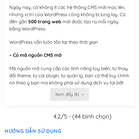
Ngày nay, có không ít các hệ thống CMS mới mọc lên,
nhưng vị trí của WordPress cũng không bị lung lay. Có
đến gần
500 trang web
mới được tạo ra mỗi ngày
bằng WordPress.
WordPress vẫn luôn tồn tại theo thời gian
– Có mã nguồn CMS mở
Mã nguồn mở cung cấp các tính năng tùy biến, tự thay
đổi theme, tự cài plugin, tự quản lý, bạn có thể tùy chỉnh
nó theo ý bạn mà không phải sử dụng dịch vụ tại bất
kỳ đơn vị nào.
Xem đầy đủ
Việc của bạn là đăng ký một tên miền và hosting để
chạy WordPress.
4.2/5 - (44 bình chọn)
Có thể tùy biến trên website WordPress
HƯỚNG DẪN SỬ DỤNG
– Thân thiện với công cụ tìm kiếm