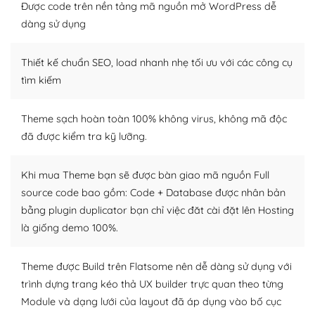
tìm kiếm chúng trên Internet hoặc nhờ chuyên gia.
Được code trên nền tảng mã nguồn mở WordPress dễ
dàng sử dụng
Dễ dàng tùy chỉnh trên WordPress
Thiết kế chuẩn SEO, load nhanh nhẹ tối ưu với các công cụ
– Sở hữu một cộng đồng lớn, sẵn sàng hỗ trợ
tìm kiếm
WordPress là nơi lưu trữ cho một diễn đàn cộng đồng
khổng lồ được kiểm duyệt bởi các nhân viên và những
Theme sạch hoàn toàn 100% không virus, không mã độc
người cuồng tín WordPress.
đã được kiểm tra kỹ lưỡng.
Nếu bạn gặp khó khăn, bạn có thể lên mạng và tìm
kiếm những cộng đồng WordPress, họ sẽ giúp bạn trả
Khi mua Theme bạn sẽ được bàn giao mã nguồn Full
lời, giải đáp vấn đề của bạn.
source code bao gồm: Code + Database được nhân bản
bằng plugin duplicator bạn chỉ việc đăt cài đặt lên Hosting
Cộng đồng sử dụng WordPress sẵn sàng hỗ trợ bạn
là giống demo 100%.
– Đa dạng plugin và themes
Theme được Build trên Flatsome nên dễ dàng sử dụng với
Plugin mở rộng là thành phần cài đặt thêm vào
trình dựng trang kéo thả UX builder trực quan theo từng
WordPress để tăng thêm các tính năng cần thiết. Có
Module và dạng lưới của layout đã áp dụng vào bố cục
nhiều plugin trả phí hoặc miễn phí.