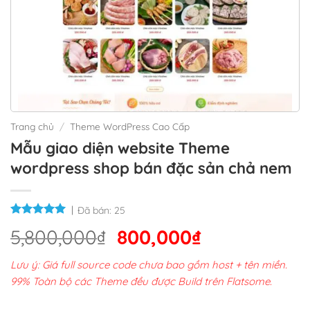
Trang chủ
/
Theme WordPress Cao Cấp
Mẫu giao diện website Theme
wordpress shop bán đặc sản chả nem
Đã bán:
25
Giá
Giá
5,800,000
₫
800,000
₫
gốc
hiện
Lưu ý: Giá full source code chưa bao gồm host + tên miền.
là:
tại
99% Toàn bộ các Theme đều được Build trên Flatsome.
5,800,000₫.
là: