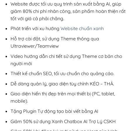
800,000₫.
Website được tối ưu quy trình sản xuất bằng AI, giúp
giảm 80% chi phí nhân công, sản phẩm hoàn thiện rất
tốt với giá cả phải chăng.
Phát triển với xu hướng
Website chuẩn xanh
Hỗ trợ cài đặt, sử dụng Theme thông qua
Ultraviewer/Teamview
Video hướng dẫn chi tiết sử dụng Theme cơ bản cho
người mới
Thiết kế chuẩn SEO, tối ưu chuẩn cho quảng cáo.
Dễ dàng quản lý, giao diện tùy chỉnh KÉO – THẢ.
Giao diện hiển thị đẹp trên mọi thiết bị (PC, tablet,
mobile).
Tặng Plugin Tự động tạo bài viết bằng AI
Giảm 50% sử dụng Xanh Chatbox AI Trợ Lý CSKH