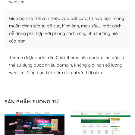
website.
Nhờ lượng người dùng đông đảo, thư viện themes và
plugin của WordPress rất phong phú. Bạn có thể thỏa
Giúp bạn có thể can thiệp vào bất cứ vị trí nào bạn mong
thích chọn lựa plugin và themes phù hợp cho mục đích
muốn chỉnh sửa từ bố cục, hình ảnh, màu sắc,… một cách
lập website của mình.
dễ dàng phù hợp với phong cách cũng như thương hiệu
của bạn.
WordPress đa dạng plugin và themes
– Dễ sử dụng
Theme được code trên Child theme nên update lâu dài có
thể sử dụng được nhiều domain, không giới hạn số lượng
Với mọi Hosting bất kỳ thì WordPress đều có thể dễ
website. Giúp bạn tiết kiệm chi phí và thời gian
dàng thiết lập vì thực tế nó đã cung cấp khoảng 60%
toàn bộ web.
Và bạn có toàn quyền tự do khi quyết định nơi lưu trữ
SẢN PHẨM TƯƠNG TỰ
trang web WordPress của bạn.
Dễ dàng lựa chọn Hosting cho website WordPress
– Bảo mật cực tốt