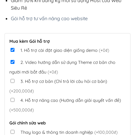
Giảm 50% khi đăng ký mới sử dụng Host của Web
Siêu Rẻ
Gói hỗ trợ tư vấn nâng cao website
Mua kèm Gói hỗ trợ
1. Hỗ trợ cài đặt giao diện giống demo
(+0₫)
2. Video hướng dẫn sử dụng Theme cơ bản cho
người mới bắt đầu
(+0₫)
3. Hỗ trợ cơ bản (Chỉ trả lời câu hỏi cơ bản)
(+200,000₫)
4. Hỗ trợ nâng cao (Hướng dẫn giải quyết vấn đề)
(+500,000₫)
Gói chỉnh sửa web
Thay logo & thông tin doanh nghiệp
(+100,000₫)