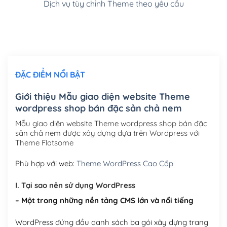
Dịch vụ tùy chỉnh Theme theo yêu cầu
Cài đặt SMTP Mail cho site Wordpress
(+100,000₫)
Thiết kế logo đơn giản để đăng web
(+300,000₫)
Chỉnh sửa site theo yêu cầu tuỳ chọn
(+2,000,000₫)
ĐẶC ĐIỂM NỔI BẬT
Mua thêm Host + Tên miền
Tên miền quốc tế .com .net .org (1 năm)
(+300,000₫)
Giới thiệu Mẫu giao diện website Theme
wordpress shop bán đặc sản chả nem
Tên miền Việt Nam .vn (1 năm)
(+550,000₫)
Mẫu giao diện website Theme wordpress shop bán đặc
Hosting 2GB SSD (1 năm)
(+450,000₫)
sản chả nem được xây dựng dựa trên Wordpress với
Theme Flatsome
Hosting 3GB SSD (1 năm)
(+550,000₫)
Phù hợp với web:
Theme WordPress Cao Cấp
Hosting 5GB SSD (1 năm)
(+650,000₫)
I. Tại sao nên sử dụng WordPress
Hosting 8GB SSD (1 năm)
(+950,000₫)
– Một trong những nền tảng CMS lớn và nổi tiếng
WordPress đứng đầu danh sách ba gói xây dựng trang