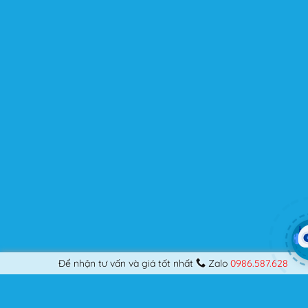
người dùng? Nếu bạn là một Designer mới bắt đầu thiết
kế những Website đầu tiên, hay đã là một lập trình viên
chuyên nghiệp, nó vẫn thỏa mãn bạn dù là một người
khó tính.
Được cập nhật liên tục
Flatsome là sản phẩm bán chạy nhất của UX-Themes.
Vì thế, nó luôn được đầu tư và ưu ái cập nhật các tính
năng mới nhất, tốt nhất.
Flatsome còn hỗ trợ hơn 12 ngôn ngữ khác nhau, do đó
bạn có thể dịch Website ra hầu hết mọi ngôn ngữ mà
bạn muốn.