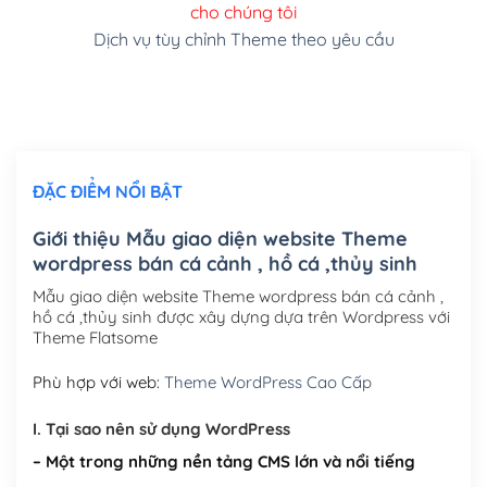
cho chúng tôi
(+150,000₫)
Dịch vụ tùy chỉnh Theme theo yêu cầu
Cài đặt SMTP Mail cho site Wordpress
(+100,000₫)
Thiết kế logo đơn giản để đăng web
(+300,000₫)
Chỉnh sửa site theo yêu cầu tuỳ chọn
(+2,000,000₫)
ĐẶC ĐIỂM NỔI BẬT
Mua thêm Host + Tên miền
Tên miền quốc tế .com .net .org (1 năm)
(+300,000₫)
Giới thiệu Mẫu giao diện website Theme
wordpress bán cá cảnh , hồ cá ,thủy sinh
Tên miền Việt Nam .vn (1 năm)
(+550,000₫)
Mẫu giao diện website Theme wordpress bán cá cảnh ,
Hosting 2GB SSD (1 năm)
(+450,000₫)
hồ cá ,thủy sinh được xây dựng dựa trên Wordpress với
Theme Flatsome
Hosting 3GB SSD (1 năm)
(+550,000₫)
Phù hợp với web:
Theme WordPress Cao Cấp
Hosting 5GB SSD (1 năm)
(+650,000₫)
I. Tại sao nên sử dụng WordPress
Hosting 8GB SSD (1 năm)
(+950,000₫)
– Một trong những nền tảng CMS lớn và nổi tiếng