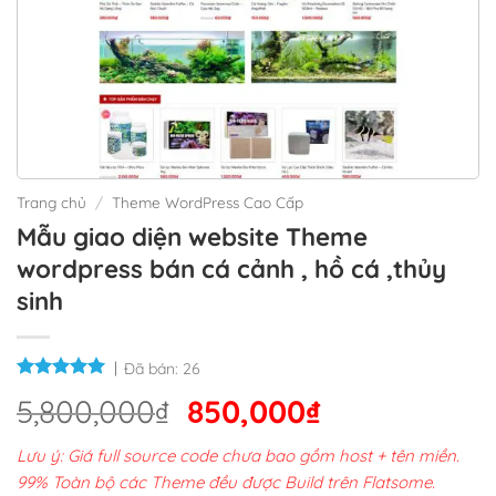
Trang chủ
/
Theme WordPress Cao Cấp
Mẫu giao diện website Theme
wordpress bán cá cảnh , hồ cá ,thủy
sinh
Đã bán:
26
Giá
Giá
5,800,000
₫
850,000
₫
gốc
hiện
Lưu ý: Giá full source code chưa bao gồm host + tên miền.
là:
tại
99% Toàn bộ các Theme đều được Build trên Flatsome.