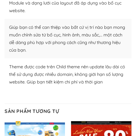
Module và dạng lưới của layout đã áp dụng vào bố cục
nhiều plugin trả phí hoặc miễn phí.
website.
Nhờ lượng người dùng đông đảo, thư viện themes và
plugin của WordPress rất phong phú. Bạn có thể thỏa
Giúp bạn có thể can thiệp vào bất cứ vị trí nào bạn mong
thích chọn lựa plugin và themes phù hợp cho mục đích
muốn chỉnh sửa từ bố cục, hình ảnh, màu sắc,… một cách
lập website của mình.
dễ dàng phù hợp với phong cách cũng như thương hiệu
của bạn.
WordPress đa dạng plugin và themes
– Dễ sử dụng
Theme được code trên Child theme nên update lâu dài có
thể sử dụng được nhiều domain, không giới hạn số lượng
Với mọi Hosting bất kỳ thì WordPress đều có thể dễ
website. Giúp bạn tiết kiệm chi phí và thời gian
dàng thiết lập vì thực tế nó đã cung cấp khoảng 60%
toàn bộ web.
Và bạn có toàn quyền tự do khi quyết định nơi lưu trữ
SẢN PHẨM TƯƠNG TỰ
trang web WordPress của bạn.
Dễ dàng lựa chọn Hosting cho website WordPress