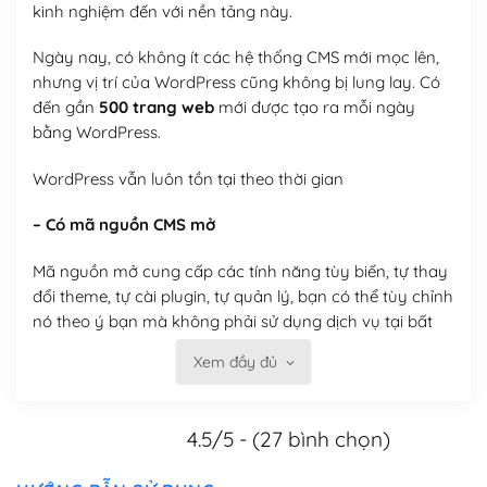
kinh nghiệm đến với nền tảng này.
Ngày nay, có không ít các hệ thống CMS mới mọc lên,
nhưng vị trí của WordPress cũng không bị lung lay. Có
đến gần
500 trang web
mới được tạo ra mỗi ngày
bằng WordPress.
WordPress vẫn luôn tồn tại theo thời gian
– Có mã nguồn CMS mở
Mã nguồn mở cung cấp các tính năng tùy biến, tự thay
đổi theme, tự cài plugin, tự quản lý, bạn có thể tùy chỉnh
nó theo ý bạn mà không phải sử dụng dịch vụ tại bất
kỳ đơn vị nào.
Xem đầy đủ
Việc của bạn là đăng ký một tên miền và hosting để
chạy WordPress.
4.5/5 - (27 bình chọn)
Có thể tùy biến trên website WordPress