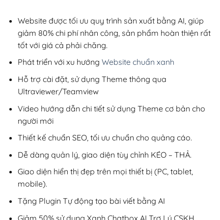
5,800,000₫.
là:
850,000₫.
Website được tối ưu quy trình sản xuất bằng AI, giúp
giảm 80% chi phí nhân công, sản phẩm hoàn thiện rất
tốt với giá cả phải chăng.
Phát triển với xu hướng
Website chuẩn xanh
Hỗ trợ cài đặt, sử dụng Theme thông qua
Ultraviewer/Teamview
Video hướng dẫn chi tiết sử dụng Theme cơ bản cho
người mới
Thiết kế chuẩn SEO, tối ưu chuẩn cho quảng cáo.
Dễ dàng quản lý, giao diện tùy chỉnh KÉO – THẢ.
Giao diện hiển thị đẹp trên mọi thiết bị (PC, tablet,
mobile).
Tặng Plugin Tự động tạo bài viết bằng AI
Giảm 50% sử dụng Xanh Chatbox AI Trợ Lý CSKH