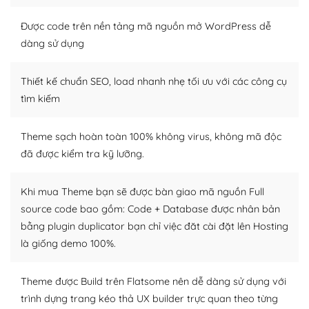
thiết kế tốt, bạn có thể tự sửa đổi. Nếu không bạn có thể
tìm kiếm chúng trên Internet hoặc nhờ chuyên gia.
Được code trên nền tảng mã nguồn mở WordPress dễ
dàng sử dụng
Dễ dàng tùy chỉnh trên WordPress
Thiết kế chuẩn SEO, load nhanh nhẹ tối ưu với các công cụ
– Sở hữu một cộng đồng lớn, sẵn sàng hỗ trợ
tìm kiếm
WordPress là nơi lưu trữ cho một diễn đàn cộng đồng
khổng lồ được kiểm duyệt bởi các nhân viên và những
Theme sạch hoàn toàn 100% không virus, không mã độc
người cuồng tín WordPress.
đã được kiểm tra kỹ lưỡng.
Nếu bạn gặp khó khăn, bạn có thể lên mạng và tìm
kiếm những cộng đồng WordPress, họ sẽ giúp bạn trả
Khi mua Theme bạn sẽ được bàn giao mã nguồn Full
lời, giải đáp vấn đề của bạn.
source code bao gồm: Code + Database được nhân bản
bằng plugin duplicator bạn chỉ việc đăt cài đặt lên Hosting
Cộng đồng sử dụng WordPress sẵn sàng hỗ trợ bạn
là giống demo 100%.
– Đa dạng plugin và themes
Theme được Build trên Flatsome nên dễ dàng sử dụng với
Plugin mở rộng là thành phần cài đặt thêm vào
trình dựng trang kéo thả UX builder trực quan theo từng
WordPress để tăng thêm các tính năng cần thiết. Có