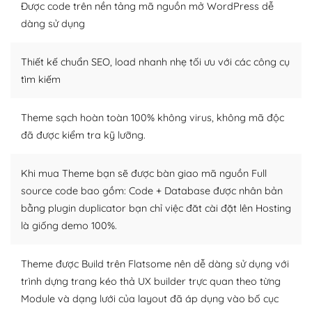
tìm kiếm chúng trên Internet hoặc nhờ chuyên gia.
Được code trên nền tảng mã nguồn mở WordPress dễ
dàng sử dụng
Dễ dàng tùy chỉnh trên WordPress
Thiết kế chuẩn SEO, load nhanh nhẹ tối ưu với các công cụ
– Sở hữu một cộng đồng lớn, sẵn sàng hỗ trợ
tìm kiếm
WordPress là nơi lưu trữ cho một diễn đàn cộng đồng
khổng lồ được kiểm duyệt bởi các nhân viên và những
Theme sạch hoàn toàn 100% không virus, không mã độc
người cuồng tín WordPress.
đã được kiểm tra kỹ lưỡng.
Nếu bạn gặp khó khăn, bạn có thể lên mạng và tìm
kiếm những cộng đồng WordPress, họ sẽ giúp bạn trả
Khi mua Theme bạn sẽ được bàn giao mã nguồn Full
lời, giải đáp vấn đề của bạn.
source code bao gồm: Code + Database được nhân bản
bằng plugin duplicator bạn chỉ việc đăt cài đặt lên Hosting
Cộng đồng sử dụng WordPress sẵn sàng hỗ trợ bạn
là giống demo 100%.
– Đa dạng plugin và themes
Theme được Build trên Flatsome nên dễ dàng sử dụng với
Plugin mở rộng là thành phần cài đặt thêm vào
trình dựng trang kéo thả UX builder trực quan theo từng
WordPress để tăng thêm các tính năng cần thiết. Có
Module và dạng lưới của layout đã áp dụng vào bố cục
nhiều plugin trả phí hoặc miễn phí.