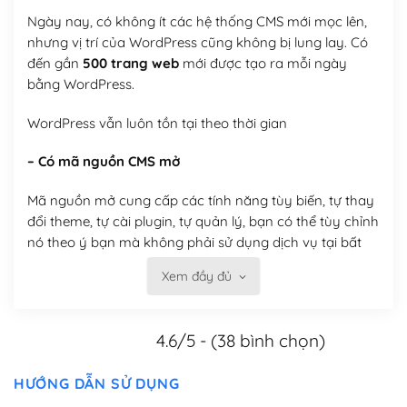
Ngày nay, có không ít các hệ thống CMS mới mọc lên,
nhưng vị trí của WordPress cũng không bị lung lay. Có
đến gần
500 trang web
mới được tạo ra mỗi ngày
bằng WordPress.
WordPress vẫn luôn tồn tại theo thời gian
– Có mã nguồn CMS mở
Mã nguồn mở cung cấp các tính năng tùy biến, tự thay
đổi theme, tự cài plugin, tự quản lý, bạn có thể tùy chỉnh
nó theo ý bạn mà không phải sử dụng dịch vụ tại bất
kỳ đơn vị nào.
Xem đầy đủ
Việc của bạn là đăng ký một tên miền và hosting để
chạy WordPress.
4.6/5 - (38 bình chọn)
Có thể tùy biến trên website WordPress
HƯỚNG DẪN SỬ DỤNG
– Thân thiện với công cụ tìm kiếm