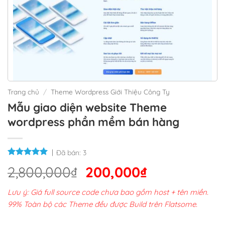
Trang chủ
/
Theme Wordpress Giới Thiệu Công Ty
Mẫu giao diện website Theme
wordpress phần mềm bán hàng
Đã bán:
3
Giá
Giá
2,800,000
₫
200,000
₫
gốc
hiện
Lưu ý: Giá full source code chưa bao gồm host + tên miền.
là:
tại
99% Toàn bộ các Theme đều được Build trên Flatsome.
2,800,000₫.
là: