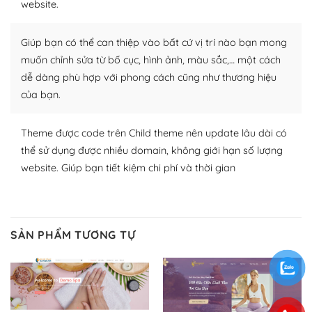
website.
Nhờ lượng người dùng đông đảo, thư viện themes và
plugin của WordPress rất phong phú. Bạn có thể thỏa
Giúp bạn có thể can thiệp vào bất cứ vị trí nào bạn mong
thích chọn lựa plugin và themes phù hợp cho mục đích
muốn chỉnh sửa từ bố cục, hình ảnh, màu sắc,… một cách
lập website của mình.
dễ dàng phù hợp với phong cách cũng như thương hiệu
của bạn.
WordPress đa dạng plugin và themes
– Dễ sử dụng
Theme được code trên Child theme nên update lâu dài có
thể sử dụng được nhiều domain, không giới hạn số lượng
Với mọi Hosting bất kỳ thì WordPress đều có thể dễ
website. Giúp bạn tiết kiệm chi phí và thời gian
dàng thiết lập vì thực tế nó đã cung cấp khoảng 60%
toàn bộ web.
Và bạn có toàn quyền tự do khi quyết định nơi lưu trữ
SẢN PHẨM TƯƠNG TỰ
trang web WordPress của bạn.
Dễ dàng lựa chọn Hosting cho website WordPress
– Bảo mật cực tốt