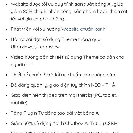
200,000₫.
Website được tối ưu quy trình sản xuất bằng AI, giúp
giảm 80% chi phí nhân công, sản phẩm hoàn thiện rất
tốt với giá cả phải chăng.
Phát triển với xu hướng
Website chuẩn xanh
Hỗ trợ cài đặt, sử dụng Theme thông qua
Ultraviewer/Teamview
Video hướng dẫn chi tiết sử dụng Theme cơ bản cho
người mới
Thiết kế chuẩn SEO, tối ưu chuẩn cho quảng cáo.
Dễ dàng quản lý, giao diện tùy chỉnh KÉO – THẢ.
Giao diện hiển thị đẹp trên mọi thiết bị (PC, tablet,
mobile).
Tặng Plugin Tự động tạo bài viết bằng AI
Giảm 50% sử dụng Xanh Chatbox AI Trợ Lý CSKH