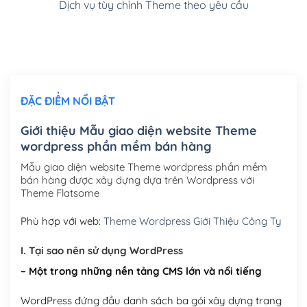
Dịch vụ tùy chỉnh Theme theo yêu cầu
Cài đặt SMTP Mail cho site Wordpress
(+100,000₫)
Thiết kế logo đơn giản để đăng web
(+300,000₫)
Chỉnh sửa site theo yêu cầu tuỳ chọn
(+2,000,000₫)
ĐẶC ĐIỂM NỔI BẬT
Mua thêm Host + Tên miền
Tên miền quốc tế .com .net .org (1 năm)
(+300,000₫)
Giới thiệu Mẫu giao diện website Theme
wordpress phần mềm bán hàng
Tên miền Việt Nam .vn (1 năm)
(+550,000₫)
Mẫu giao diện website Theme wordpress phần mềm
Hosting 2GB SSD (1 năm)
(+450,000₫)
bán hàng được xây dựng dựa trên Wordpress với
Theme Flatsome
Hosting 3GB SSD (1 năm)
(+550,000₫)
Phù hợp với web:
Theme Wordpress Giới Thiệu Công Ty
Hosting 5GB SSD (1 năm)
(+650,000₫)
I. Tại sao nên sử dụng WordPress
Hosting 8GB SSD (1 năm)
(+950,000₫)
– Một trong những nền tảng CMS lớn và nổi tiếng
WordPress đứng đầu danh sách ba gói xây dựng trang