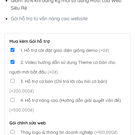
Giảm 50% khi đăng ký mới sử dụng Host của Web
Siêu Rẻ
Gói hỗ trợ tư vấn nâng cao website
Mua kèm Gói hỗ trợ
1. Hỗ trợ cài đặt giao diện giống demo
(+0₫)
2. Video hướng dẫn sử dụng Theme cơ bản cho
người mới bắt đầu
(+0₫)
3. Hỗ trợ cơ bản (Chỉ trả lời câu hỏi cơ bản)
(+200,000₫)
4. Hỗ trợ nâng cao (Hướng dẫn giải quyết vấn đề)
(+500,000₫)
Gói chỉnh sửa web
Thay logo & thông tin doanh nghiệp
(+100,000₫)