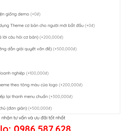
 diện giống demo
(+0₫)
 dụng Theme cơ bản cho người mới bắt đầu
(+0₫)
ả lời câu hỏi cơ bản)
(+200,000₫)
ớng dẫn giải quyết vấn đề)
(+500,000₫)
 doanh nghiệp
(+100,000₫)
theme theo tông màu của logo
(+200,000₫)
ếp lại thanh menu chuẩn
(+300,000₫)
chủ (đơn giản)
(+500,000₫)
 nhận tư vấn và ưu đãi tốt nhất
QR Code ngân hàng
(+100,000₫)
lo: 0986.587.628