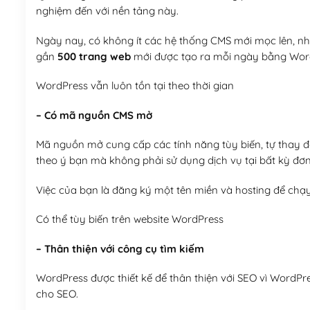
nghiệm đến với nền tảng này.
Ngày nay, có không ít các hệ thống CMS mới mọc lên, như
gần
500 trang web
mới được tạo ra mỗi ngày bằng Wor
WordPress vẫn luôn tồn tại theo thời gian
– Có mã nguồn CMS mở
Mã nguồn mở cung cấp các tính năng tùy biến, tự thay đổi
theo ý bạn mà không phải sử dụng dịch vụ tại bất kỳ đơn
Việc của bạn là đăng ký một tên miền và hosting để chạ
Có thể tùy biến trên website WordPress
– Thân thiện với công cụ tìm kiếm
WordPress được thiết kế để thân thiện với SEO vì WordPr
cho SEO.