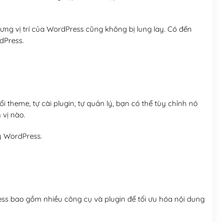
ng vị trí của WordPress cũng không bị lung lay. Có đến
dPress.
 theme, tự cài plugin, tự quản lý, bạn có thể tùy chỉnh nó
 vị nào.
y WordPress.
ess bao gồm nhiều công cụ và plugin để tối ưu hóa nội dung