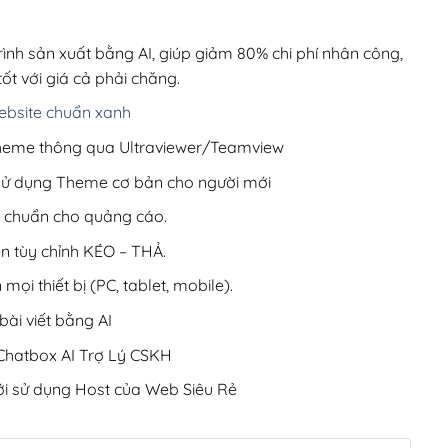
00,000₫.
là:
200,000₫.
rình sản xuất bằng AI, giúp giảm 80% chi phí nhân công,
ốt với giá cả phải chăng.
bsite chuẩn xanh
 Theme thông qua Ultraviewer/Teamview
 sử dụng Theme cơ bản cho người mới
ưu chuẩn cho quảng cáo.
ện tùy chỉnh KÉO – THẢ.
 mọi thiết bị (PC, tablet, mobile).
ài viết bằng AI
hatbox AI Trợ Lý CSKH
i sử dụng Host của Web Siêu Rẻ