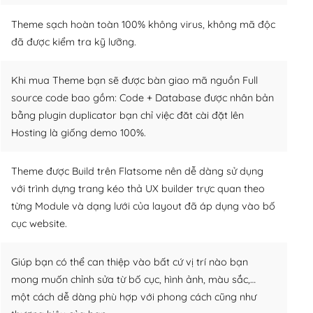
Theme sạch hoàn toàn 100% không virus, không mã độc
đã được kiểm tra kỹ lưỡng.
Khi mua Theme bạn sẽ được bàn giao mã nguồn Full
source code bao gồm: Code + Database được nhân bản
bằng plugin duplicator bạn chỉ việc đăt cài đặt lên
Hosting là giống demo 100%.
Theme được Build trên Flatsome nên dễ dàng sử dụng
với trình dựng trang kéo thả UX builder trực quan theo
từng Module và dạng lưới của layout đã áp dụng vào bố
cục website.
Giúp bạn có thể can thiệp vào bất cứ vị trí nào bạn
mong muốn chỉnh sửa từ bố cục, hình ảnh, màu sắc,…
một cách dễ dàng phù hợp với phong cách cũng như