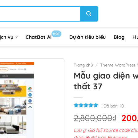
HOT
ịch vụ
ChatBot AI
Dự án tiêu biểu
Blog
H
Trang chủ
/
Theme WordPress N
Mẫu giao diện 
thất 37
Đã bán:
10
Giá
2,800,000
₫
200
gốc
Lưu ý: Giá full source code 
là:
được Build trên Flatsome.