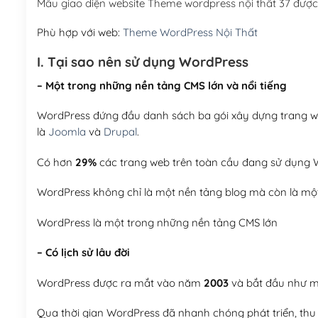
Mẫu giao diện website Theme wordpress nội thất 37 đượ
Phù hợp với web:
Theme WordPress Nội Thất
I. Tại sao nên sử dụng WordPress
– Một trong những nền tảng CMS lớn và nổi tiếng
WordPress đứng đầu danh sách ba gói xây dựng trang web
là
Joomla
và
Drupal
.
Có hơn
29%
các trang web trên toàn cầu đang sử dụng W
WordPress không chỉ là một nền tảng blog mà còn là một
WordPress là một trong những nền tảng CMS lớn
– Có lịch sử lâu đời
WordPress được ra mắt vào năm
2003
và bắt đầu như mộ
Qua thời gian WordPress đã nhanh chóng phát triển, thu h