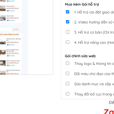
Mua kèm Gói hỗ trợ
1. Hỗ trợ cài đặt giao
2. Video hướng dẫn sử
3. Hỗ trợ cơ bản (Chỉ tr
4. Hỗ trợ nâng cao (Hư
Gói chỉnh sửa web
Thay logo & thông tin
Đổi màu chủ đạo của 
Sửa danh mục và sắp x
Thay đổi bố cục trang 
Để
Tích hợp thanh toán 
Za