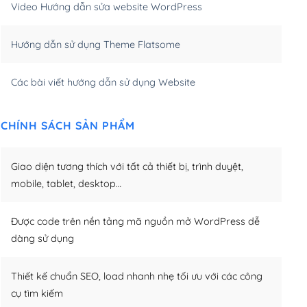
Video Hướng dẫn sửa website WordPress
m)
(+650,000₫)
Hướng dẫn sử dụng Theme Flatsome
m)
(+950,000₫)
Các bài viết hướng dẫn sử dụng Website
CHÍNH SÁCH SẢN PHẨM
Giao diện tương thích với tất cả thiết bị, trình duyệt,
mobile, tablet, desktop…
Được code trên nền tảng mã nguồn mở WordPress dễ
dàng sử dụng
Thiết kế chuẩn SEO, load nhanh nhẹ tối ưu với các công
cụ tìm kiếm