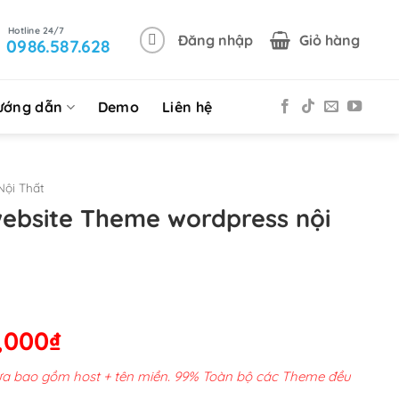
Đăng nhập
Giỏ hàng
0986.587.628
ướng dẫn
Demo
Liên hệ
ội Thất
website Theme wordpress nội
Giá
,000
₫
hiện
chưa bao gồm host + tên miền. 99% Toàn bộ các Theme đều
tại