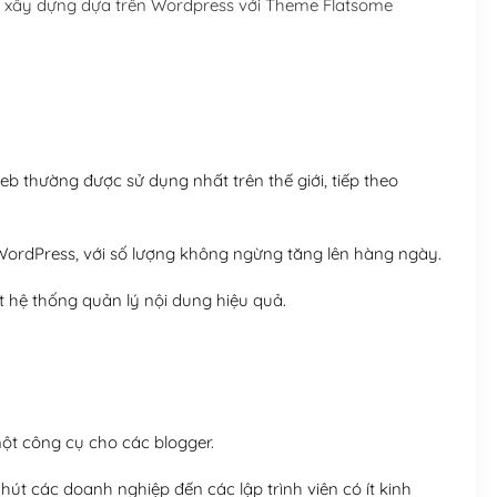
c xây dựng dựa trên Wordpress với Theme Flatsome
Hosting 5GB SSD (1 nă
Hosting 8GB SSD (1 nă
 thường được sử dụng nhất trên thế giới, tiếp theo
ordPress, với số lượng không ngừng tăng lên hàng ngày.
 hệ thống quản lý nội dung hiệu quả.
t công cụ cho các blogger.
út các doanh nghiệp đến các lập trình viên có ít kinh