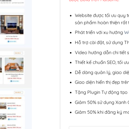
2,8
Website được tối ưu quy t
sản phẩm hoàn thiện rất t
Phát triển với xu hướng
We
Hỗ trợ cài đặt, sử dụng
Video hướng dẫn chi tiết
Thiết kế chuẩn SEO, tối 
Dễ dàng quản lý, giao di
Giao diện hiển thị đẹp trên
Tặng Plugin Tự động tạo b
Giảm 50% sử dụng Xanh C
Giảm 50% khi đăng ký mớ