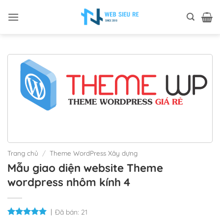
Bỏ
qua
nội
dung
Trang chủ
/
Theme WordPress Xây dựng
Mẫu giao diện website Theme
wordpress nhôm kính 4
Đã bán:
21