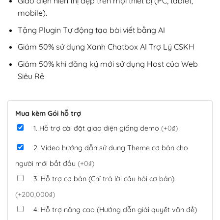
Giao diện hiển thị đẹp trên mọi thiết bị (PC, tablet,
mobile).
Tặng Plugin Tự động tạo bài viết bằng AI
Giảm 50% sử dụng Xanh Chatbox AI Trợ Lý CSKH
Giảm 50% khi đăng ký mới sử dụng Host của Web
Siêu Rẻ
Mua kèm Gói hỗ trợ
1. Hỗ trợ cài đặt giao diện giống demo
(+0₫)
2. Video hướng dẫn sử dụng Theme cơ bản cho
người mới bắt đầu
(+0₫)
3. Hỗ trợ cơ bản (Chỉ trả lời câu hỏi cơ bản)
(+200,000₫)
4. Hỗ trợ nâng cao (Hướng dẫn giải quyết vấn đề)