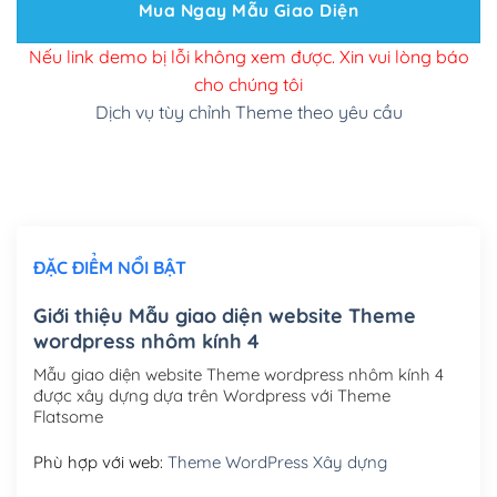
Thiết kế 2 banner chạy ở slider chính
(+200,000₫)
Mua Ngay Mẫu Giao Diện
Thay đổi màu sắc toàn bộ site theo yêu cầu
Nếu link demo bị lỗi không xem được. Xin vui lòng báo
cho chúng tôi
(+150,000₫)
Dịch vụ tùy chỉnh Theme theo yêu cầu
Cài đặt SMTP Mail cho site Wordpress
(+100,000₫)
Thiết kế logo đơn giản để đăng web
(+300,000₫)
Chỉnh sửa site theo yêu cầu tuỳ chọn
(+2,000,000₫)
ĐẶC ĐIỂM NỔI BẬT
Mua thêm Host + Tên miền
Tên miền quốc tế .com .net .org (1 năm)
(+300,000₫)
Giới thiệu Mẫu giao diện website Theme
wordpress nhôm kính 4
Tên miền Việt Nam .vn (1 năm)
(+550,000₫)
Mẫu giao diện website Theme wordpress nhôm kính 4
Hosting 2GB SSD (1 năm)
(+450,000₫)
được xây dựng dựa trên Wordpress với Theme
Flatsome
Hosting 3GB SSD (1 năm)
(+550,000₫)
Phù hợp với web:
Theme WordPress Xây dựng
Hosting 5GB SSD (1 năm)
(+650,000₫)