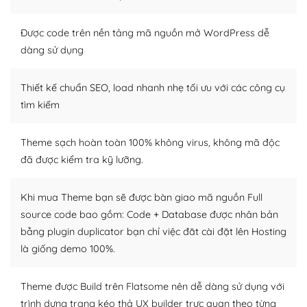
trở nên hấp dẫn và đơn giản hơn.
Được code trên nền tảng mã nguồn mở WordPress dễ
Nếu bạn có các kỹ thuật cơ bản với một theme được
dàng sử dụng
thiết kế tốt, bạn có thể tự sửa đổi. Nếu không bạn có thể
tìm kiếm chúng trên Internet hoặc nhờ chuyên gia.
Thiết kế chuẩn SEO, load nhanh nhẹ tối ưu với các công cụ
Dễ dàng tùy chỉnh trên WordPress
tìm kiếm
– Sở hữu một cộng đồng lớn, sẵn sàng hỗ trợ
Theme sạch hoàn toàn 100% không virus, không mã độc
WordPress là nơi lưu trữ cho một diễn đàn cộng đồng
đã được kiểm tra kỹ lưỡng.
khổng lồ được kiểm duyệt bởi các nhân viên và những
người cuồng tín WordPress.
Khi mua Theme bạn sẽ được bàn giao mã nguồn Full
source code bao gồm: Code + Database được nhân bản
Nếu bạn gặp khó khăn, bạn có thể lên mạng và tìm
bằng plugin duplicator bạn chỉ việc đăt cài đặt lên Hosting
kiếm những cộng đồng WordPress, họ sẽ giúp bạn trả
lời, giải đáp vấn đề của bạn.
là giống demo 100%.
Cộng đồng sử dụng WordPress sẵn sàng hỗ trợ bạn
Theme được Build trên Flatsome nên dễ dàng sử dụng với
trình dựng trang kéo thả UX builder trực quan theo từng
– Đa dạng plugin và themes