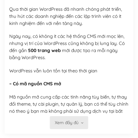
Qua thời gian WordPress đã nhanh chóng phát triển,
thu hút các doanh nghiệp đến các lập trình viên có ít
kinh nghiệm đến với nền tảng này.
Ngày nay, có không ít các hệ thống CMS mới mọc lên,
nhưng vị trí của WordPress cũng không bị lung lay. Có
đến gần
500 trang web
mới được tạo ra mỗi ngày
bằng WordPress.
WordPress vẫn luôn tồn tại theo thời gian
– Có mã nguồn CMS mở
Mã nguồn mở cung cấp các tính năng tùy biến, tự thay
đổi theme, tự cài plugin, tự quản lý, bạn có thể tùy chỉnh
nó theo ý bạn mà không phải sử dụng dịch vụ tại bất
kỳ đơn vị nào.
Xem đầy đủ
Việc của bạn là đăng ký một tên miền và hosting để