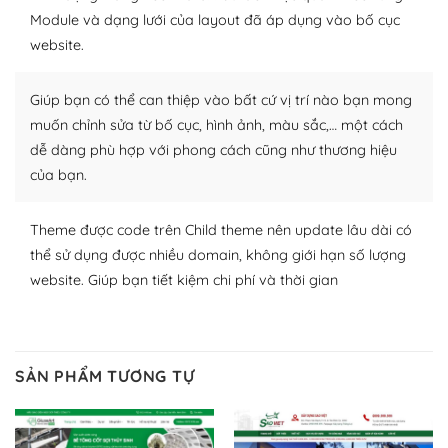
Module và dạng lưới của layout đã áp dụng vào bố cục
Plugin mở rộng là thành phần cài đặt thêm vào
website.
WordPress để tăng thêm các tính năng cần thiết. Có
nhiều plugin trả phí hoặc miễn phí.
Giúp bạn có thể can thiệp vào bất cứ vị trí nào bạn mong
muốn chỉnh sửa từ bố cục, hình ảnh, màu sắc,… một cách
Nhờ lượng người dùng đông đảo, thư viện themes và
dễ dàng phù hợp với phong cách cũng như thương hiệu
plugin của WordPress rất phong phú. Bạn có thể thỏa
của bạn.
thích chọn lựa plugin và themes phù hợp cho mục đích
lập website của mình.
Theme được code trên Child theme nên update lâu dài có
WordPress đa dạng plugin và themes
thể sử dụng được nhiều domain, không giới hạn số lượng
website. Giúp bạn tiết kiệm chi phí và thời gian
– Dễ sử dụng
Với mọi Hosting bất kỳ thì WordPress đều có thể dễ
dàng thiết lập vì thực tế nó đã cung cấp khoảng 60%
toàn bộ web.
SẢN PHẨM TƯƠNG TỰ
Và bạn có toàn quyền tự do khi quyết định nơi lưu trữ
trang web WordPress của bạn.