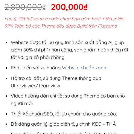
Giá
Giá
2,800,000
₫
200,000
₫
gốc
hiện
Lưu ý: Giá full source code chưa bao gồm host + tên miền.
là:
tại
99% Toàn bộ các Theme đều được Build trên Flatsome.
2,800,000₫.
là:
200,000₫.
Website được tối ưu quy trình sản xuất bằng AI, giúp
giảm 80% chi phí nhân công, sản phẩm hoàn thiện rất
tốt với giá cả phải chăng.
Phát triển với xu hướng
Website chuẩn xanh
Hỗ trợ cài đặt, sử dụng Theme thông qua
Ultraviewer/Teamview
Video hướng dẫn chi tiết sử dụng Theme cơ bản cho
người mới
Thiết kế chuẩn SEO, tối ưu chuẩn cho quảng cáo.
Dễ dàng quản lý, giao diện tùy chỉnh KÉO – THẢ.