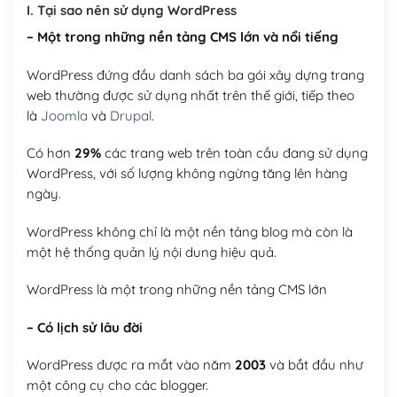
I. Tại sao nên sử dụng WordPress
Hosting 8GB SSD (1 năm)
(+950,000₫)
– Một trong những nền tảng CMS lớn và nổi tiếng
WordPress đứng đầu danh sách ba gói xây dựng trang
web thường được sử dụng nhất trên thế giới, tiếp theo
là
Joomla
và
Drupal
.
Có hơn
29%
các trang web trên toàn cầu đang sử dụng
WordPress, với số lượng không ngừng tăng lên hàng
ngày.
WordPress không chỉ là một nền tảng blog mà còn là
một hệ thống quản lý nội dung hiệu quả.
WordPress là một trong những nền tảng CMS lớn
– Có lịch sử lâu đời
WordPress được ra mắt vào năm
2003
và bắt đầu như
một công cụ cho các blogger.