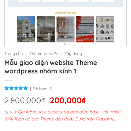
Trang chủ
/
Theme WordPress Xây dựng
Mẫu giao diện website Theme
wordpress nhôm kính 1
Đã bán:
13
Giá
Giá
2,800,000
₫
200,000
₫
gốc
hiện
Lưu ý: Giá full source code chưa bao gồm host + tên miền.
là:
tại
99% Toàn bộ các Theme đều được Build trên Flatsome.
2,800,000₫.
là: