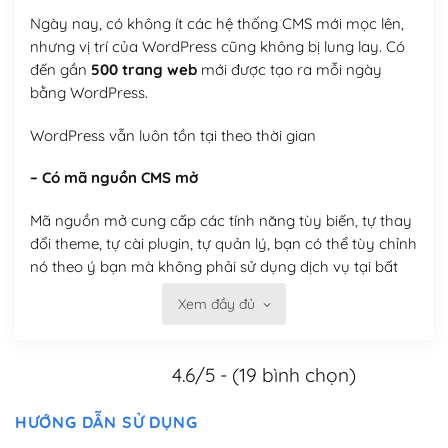
Ngày nay, có không ít các hệ thống CMS mới mọc lên,
nhưng vị trí của WordPress cũng không bị lung lay. Có
đến gần
500 trang web
mới được tạo ra mỗi ngày
bằng WordPress.
WordPress vẫn luôn tồn tại theo thời gian
– Có mã nguồn CMS mở
Mã nguồn mở cung cấp các tính năng tùy biến, tự thay
đổi theme, tự cài plugin, tự quản lý, bạn có thể tùy chỉnh
nó theo ý bạn mà không phải sử dụng dịch vụ tại bất
kỳ đơn vị nào.
Xem đầy đủ
Việc của bạn là đăng ký một tên miền và hosting để
chạy WordPress.
4.6/5 - (19 bình chọn)
Có thể tùy biến trên website WordPress
HƯỚNG DẪN SỬ DỤNG
– Thân thiện với công cụ tìm kiếm