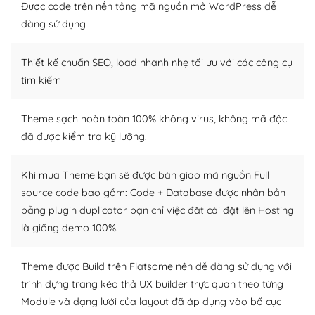
tìm kiếm chúng trên Internet hoặc nhờ chuyên gia.
Được code trên nền tảng mã nguồn mở WordPress dễ
dàng sử dụng
Dễ dàng tùy chỉnh trên WordPress
Thiết kế chuẩn SEO, load nhanh nhẹ tối ưu với các công cụ
– Sở hữu một cộng đồng lớn, sẵn sàng hỗ trợ
tìm kiếm
WordPress là nơi lưu trữ cho một diễn đàn cộng đồng
khổng lồ được kiểm duyệt bởi các nhân viên và những
Theme sạch hoàn toàn 100% không virus, không mã độc
người cuồng tín WordPress.
đã được kiểm tra kỹ lưỡng.
Nếu bạn gặp khó khăn, bạn có thể lên mạng và tìm
kiếm những cộng đồng WordPress, họ sẽ giúp bạn trả
Khi mua Theme bạn sẽ được bàn giao mã nguồn Full
lời, giải đáp vấn đề của bạn.
source code bao gồm: Code + Database được nhân bản
bằng plugin duplicator bạn chỉ việc đăt cài đặt lên Hosting
Cộng đồng sử dụng WordPress sẵn sàng hỗ trợ bạn
là giống demo 100%.
– Đa dạng plugin và themes
Theme được Build trên Flatsome nên dễ dàng sử dụng với
Plugin mở rộng là thành phần cài đặt thêm vào
trình dựng trang kéo thả UX builder trực quan theo từng
WordPress để tăng thêm các tính năng cần thiết. Có
Module và dạng lưới của layout đã áp dụng vào bố cục
nhiều plugin trả phí hoặc miễn phí.