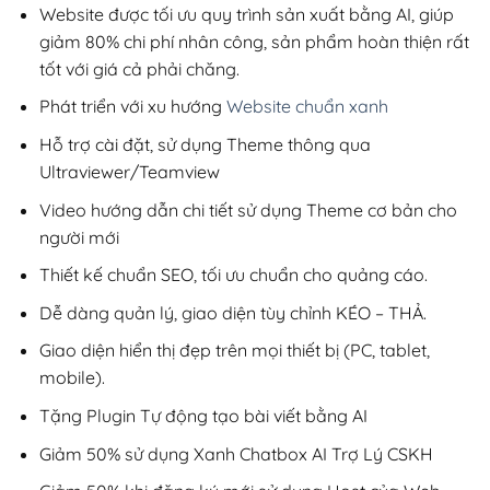
200,000₫.
Website được tối ưu quy trình sản xuất bằng AI, giúp
giảm 80% chi phí nhân công, sản phẩm hoàn thiện rất
tốt với giá cả phải chăng.
Phát triển với xu hướng
Website chuẩn xanh
Hỗ trợ cài đặt, sử dụng Theme thông qua
Ultraviewer/Teamview
Video hướng dẫn chi tiết sử dụng Theme cơ bản cho
người mới
Thiết kế chuẩn SEO, tối ưu chuẩn cho quảng cáo.
Dễ dàng quản lý, giao diện tùy chỉnh KÉO – THẢ.
Giao diện hiển thị đẹp trên mọi thiết bị (PC, tablet,
mobile).
Tặng Plugin Tự động tạo bài viết bằng AI
Giảm 50% sử dụng Xanh Chatbox AI Trợ Lý CSKH