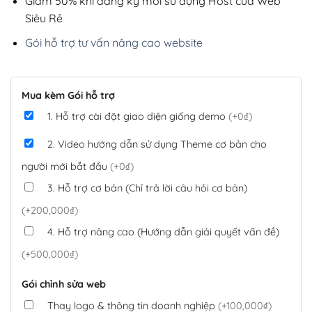
Giảm 50% khi đăng ký mới sử dụng Host của Web
Siêu Rẻ
Gói hỗ trợ tư vấn nâng cao website
Mua kèm Gói hỗ trợ
1. Hỗ trợ cài đặt giao diện giống demo
(+0₫)
2. Video hướng dẫn sử dụng Theme cơ bản cho
người mới bắt đầu
(+0₫)
3. Hỗ trợ cơ bản (Chỉ trả lời câu hỏi cơ bản)
(+200,000₫)
4. Hỗ trợ nâng cao (Hướng dẫn giải quyết vấn đề)
(+500,000₫)
Gói chỉnh sửa web
Thay logo & thông tin doanh nghiệp
(+100,000₫)