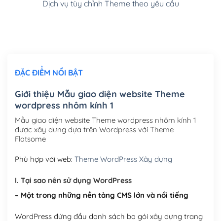
Dịch vụ tùy chỉnh Theme theo yêu cầu
Cài đặt SMTP Mail cho site Wordpress
(+100,000₫)
Thiết kế logo đơn giản để đăng web
(+300,000₫)
Chỉnh sửa site theo yêu cầu tuỳ chọn
(+2,000,000₫)
ĐẶC ĐIỂM NỔI BẬT
Mua thêm Host + Tên miền
Tên miền quốc tế .com .net .org (1 năm)
(+300,000₫)
Giới thiệu Mẫu giao diện website Theme
wordpress nhôm kính 1
Tên miền Việt Nam .vn (1 năm)
(+550,000₫)
Mẫu giao diện website Theme wordpress nhôm kính 1
Hosting 2GB SSD (1 năm)
(+450,000₫)
được xây dựng dựa trên Wordpress với Theme
Flatsome
Hosting 3GB SSD (1 năm)
(+550,000₫)
Phù hợp với web:
Theme WordPress Xây dựng
Hosting 5GB SSD (1 năm)
(+650,000₫)
I. Tại sao nên sử dụng WordPress
Hosting 8GB SSD (1 năm)
(+950,000₫)
– Một trong những nền tảng CMS lớn và nổi tiếng
WordPress đứng đầu danh sách ba gói xây dựng trang