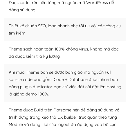
tìm kiếm chúng trên Internet hoặc nhờ chuyên gia.
Được code trên nền tảng mã nguồn mở WordPress dễ
dàng sử dụng
Dễ dàng tùy chỉnh trên WordPress
Thiết kế chuẩn SEO, load nhanh nhẹ tối ưu với các công cụ
– Sở hữu một cộng đồng lớn, sẵn sàng hỗ trợ
tìm kiếm
WordPress là nơi lưu trữ cho một diễn đàn cộng đồng
khổng lồ được kiểm duyệt bởi các nhân viên và những
Theme sạch hoàn toàn 100% không virus, không mã độc
người cuồng tín WordPress.
đã được kiểm tra kỹ lưỡng.
Nếu bạn gặp khó khăn, bạn có thể lên mạng và tìm
kiếm những cộng đồng WordPress, họ sẽ giúp bạn trả
Khi mua Theme bạn sẽ được bàn giao mã nguồn Full
lời, giải đáp vấn đề của bạn.
source code bao gồm: Code + Database được nhân bản
bằng plugin duplicator bạn chỉ việc đăt cài đặt lên Hosting
Cộng đồng sử dụng WordPress sẵn sàng hỗ trợ bạn
là giống demo 100%.
– Đa dạng plugin và themes
Theme được Build trên Flatsome nên dễ dàng sử dụng với
Plugin mở rộng là thành phần cài đặt thêm vào
trình dựng trang kéo thả UX builder trực quan theo từng
WordPress để tăng thêm các tính năng cần thiết. Có
Module và dạng lưới của layout đã áp dụng vào bố cục
nhiều plugin trả phí hoặc miễn phí.