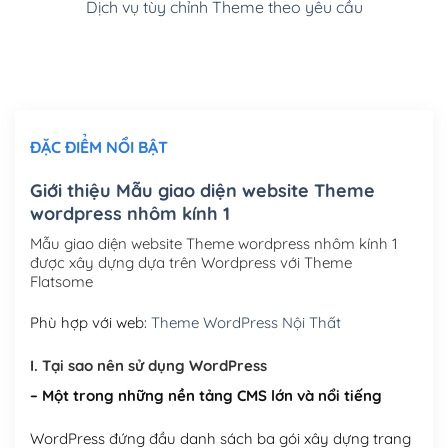
Dịch vụ tùy chỉnh Theme theo yêu cầu
Cài đặt SMTP Mail cho site Wordpress
(+100,000₫)
Thiết kế logo đơn giản để đăng web
(+300,000₫)
Chỉnh sửa site theo yêu cầu tuỳ chọn
(+2,000,000₫)
ĐẶC ĐIỂM NỔI BẬT
Mua thêm Host + Tên miền
Tên miền quốc tế .com .net .org (1 năm)
(+300,000₫)
Giới thiệu Mẫu giao diện website Theme
wordpress nhôm kính 1
Tên miền Việt Nam .vn (1 năm)
(+550,000₫)
Mẫu giao diện website Theme wordpress nhôm kính 1
Hosting 2GB SSD (1 năm)
(+450,000₫)
được xây dựng dựa trên Wordpress với Theme
Flatsome
Hosting 3GB SSD (1 năm)
(+550,000₫)
Phù hợp với web:
Theme WordPress Nội Thất
Hosting 5GB SSD (1 năm)
(+650,000₫)
I. Tại sao nên sử dụng WordPress
Hosting 8GB SSD (1 năm)
(+950,000₫)
– Một trong những nền tảng CMS lớn và nổi tiếng
WordPress đứng đầu danh sách ba gói xây dựng trang