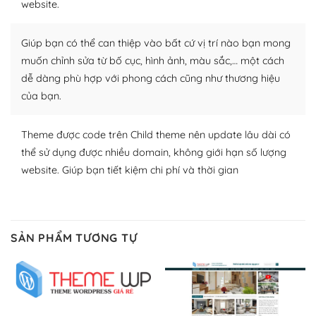
website.
Nhờ lượng người dùng đông đảo, thư viện themes và
plugin của WordPress rất phong phú. Bạn có thể thỏa
Giúp bạn có thể can thiệp vào bất cứ vị trí nào bạn mong
thích chọn lựa plugin và themes phù hợp cho mục đích
muốn chỉnh sửa từ bố cục, hình ảnh, màu sắc,… một cách
lập website của mình.
dễ dàng phù hợp với phong cách cũng như thương hiệu
của bạn.
WordPress đa dạng plugin và themes
– Dễ sử dụng
Theme được code trên Child theme nên update lâu dài có
thể sử dụng được nhiều domain, không giới hạn số lượng
Với mọi Hosting bất kỳ thì WordPress đều có thể dễ
website. Giúp bạn tiết kiệm chi phí và thời gian
dàng thiết lập vì thực tế nó đã cung cấp khoảng 60%
toàn bộ web.
Và bạn có toàn quyền tự do khi quyết định nơi lưu trữ
SẢN PHẨM TƯƠNG TỰ
trang web WordPress của bạn.
Dễ dàng lựa chọn Hosting cho website WordPress
– Bảo mật cực tốt