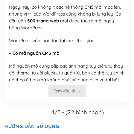
Ngày nay, có không ít các hệ thống CMS mới mọc lên,
nhưng vị trí của WordPress cũng không bị lung lay. Có
đến gần
500 trang web
mới được tạo ra mỗi ngày
bằng WordPress.
WordPress vẫn luôn tồn tại theo thời gian
– Có mã nguồn CMS mở
Mã nguồn mở cung cấp các tính năng tùy biến, tự thay
đổi theme, tự cài plugin, tự quản lý, bạn có thể tùy chỉnh
nó theo ý bạn mà không phải sử dụng dịch vụ tại bất
kỳ đơn vị nào.
Xem đầy đủ
Việc của bạn là đăng ký một tên miền và hosting để
chạy WordPress.
4/5 - (22 bình chọn)
Có thể tùy biến trên website WordPress
HƯỚNG DẪN SỬ DỤNG
– Thân thiện với công cụ tìm kiếm