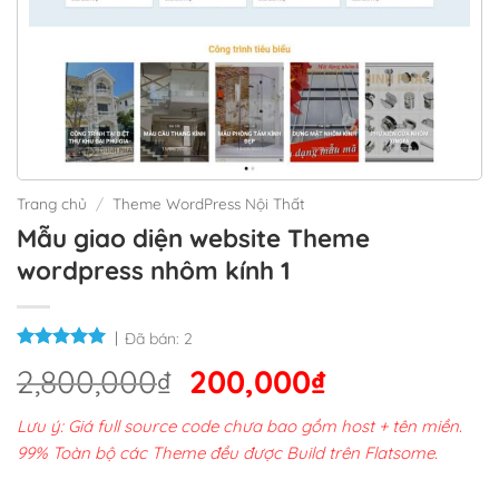
Trang chủ
/
Theme WordPress Nội Thất
Mẫu giao diện website Theme
wordpress nhôm kính 1
Đã bán:
2
Giá
Giá
2,800,000
₫
200,000
₫
gốc
hiện
Lưu ý: Giá full source code chưa bao gồm host + tên miền.
là:
tại
99% Toàn bộ các Theme đều được Build trên Flatsome.
2,800,000₫.
là: