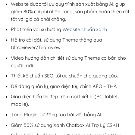
200,000₫.
Website được tối ưu quy trình sản xuất bằng AI, giúp
giảm 80% chi phí nhân công, sản phẩm hoàn thiện rất
tốt với giá cả phải chăng.
Phát triển với xu hướng
Website chuẩn xanh
Hỗ trợ cài đặt, sử dụng Theme thông qua
Ultraviewer/Teamview
Video hướng dẫn chi tiết sử dụng Theme cơ bản cho
người mới
Thiết kế chuẩn SEO, tối ưu chuẩn cho quảng cáo.
Dễ dàng quản lý, giao diện tùy chỉnh KÉO – THẢ.
Giao diện hiển thị đẹp trên mọi thiết bị (PC, tablet,
mobile).
Tặng Plugin Tự động tạo bài viết bằng AI
Giảm 50% sử dụng Xanh Chatbox AI Trợ Lý CSKH