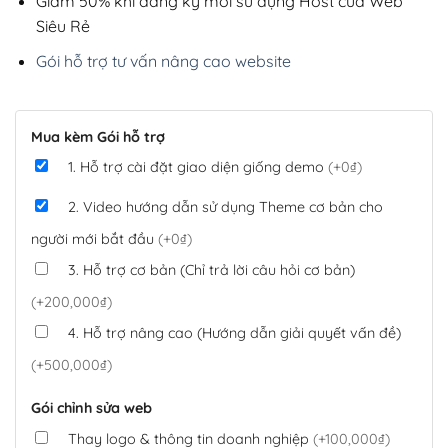
Giảm 50% khi đăng ký mới sử dụng Host của Web
Siêu Rẻ
Gói hỗ trợ tư vấn nâng cao website
Mua kèm Gói hỗ trợ
1. Hỗ trợ cài đặt giao diện giống demo
(+0₫)
2. Video hướng dẫn sử dụng Theme cơ bản cho
người mới bắt đầu
(+0₫)
3. Hỗ trợ cơ bản (Chỉ trả lời câu hỏi cơ bản)
(+200,000₫)
4. Hỗ trợ nâng cao (Hướng dẫn giải quyết vấn đề)
(+500,000₫)
Gói chỉnh sửa web
Thay logo & thông tin doanh nghiệp
(+100,000₫)