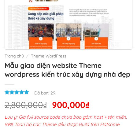
Trang chủ
/
Theme WordPress
Mẫu giao diện website Theme
wordpress kiến trúc xây dựng nhà đẹp
Đã bán:
29
Giá
Giá
2,800,000
₫
900,000
₫
gốc
hiện
Lưu ý: Giá full source code chưa bao gồm host + tên miền.
là:
tại
99% Toàn bộ các Theme đều được Build trên Flatsome.
2,800,000₫.
là: