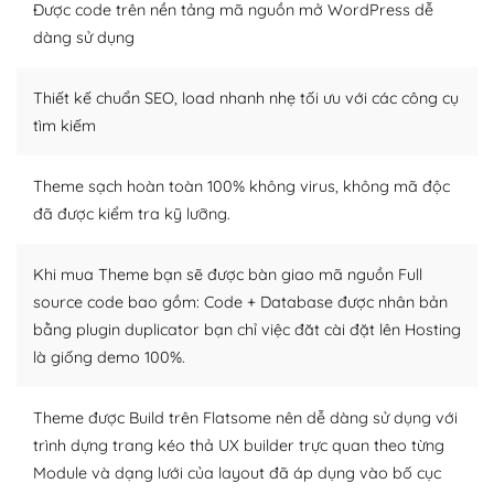
thiết kế tốt, bạn có thể tự sửa đổi. Nếu không bạn có thể
Được code trên nền tảng mã nguồn mở WordPress dễ
tìm kiếm chúng trên Internet hoặc nhờ chuyên gia.
dàng sử dụng
Dễ dàng tùy chỉnh trên WordPress
Thiết kế chuẩn SEO, load nhanh nhẹ tối ưu với các công cụ
– Sở hữu một cộng đồng lớn, sẵn sàng hỗ trợ
tìm kiếm
WordPress là nơi lưu trữ cho một diễn đàn cộng đồng
Theme sạch hoàn toàn 100% không virus, không mã độc
khổng lồ được kiểm duyệt bởi các nhân viên và những
đã được kiểm tra kỹ lưỡng.
người cuồng tín WordPress.
Nếu bạn gặp khó khăn, bạn có thể lên mạng và tìm
Khi mua Theme bạn sẽ được bàn giao mã nguồn Full
kiếm những cộng đồng WordPress, họ sẽ giúp bạn trả
source code bao gồm: Code + Database được nhân bản
lời, giải đáp vấn đề của bạn.
bằng plugin duplicator bạn chỉ việc đăt cài đặt lên Hosting
là giống demo 100%.
Cộng đồng sử dụng WordPress sẵn sàng hỗ trợ bạn
– Đa dạng plugin và themes
Theme được Build trên Flatsome nên dễ dàng sử dụng với
trình dựng trang kéo thả UX builder trực quan theo từng
Plugin mở rộng là thành phần cài đặt thêm vào
Module và dạng lưới của layout đã áp dụng vào bố cục
WordPress để tăng thêm các tính năng cần thiết. Có