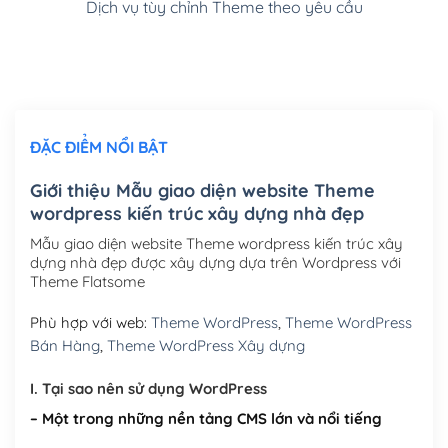
Dịch vụ tùy chỉnh Theme theo yêu cầu
Cài đặt SMTP Mail cho site Wordpress
(+100,000₫)
Thiết kế logo đơn giản để đăng web
(+300,000₫)
Chỉnh sửa site theo yêu cầu tuỳ chọn
(+2,000,000₫)
ĐẶC ĐIỂM NỔI BẬT
Mua thêm Host + Tên miền
Tên miền quốc tế .com .net .org (1 năm)
(+300,000₫)
Giới thiệu Mẫu giao diện website Theme
wordpress kiến trúc xây dựng nhà đẹp
Tên miền Việt Nam .vn (1 năm)
(+550,000₫)
Mẫu giao diện website Theme wordpress kiến trúc xây
Hosting 2GB SSD (1 năm)
(+450,000₫)
dựng nhà đẹp được xây dựng dựa trên Wordpress với
Theme Flatsome
Hosting 3GB SSD (1 năm)
(+550,000₫)
Phù hợp với web:
Theme WordPress
,
Theme WordPress
Hosting 5GB SSD (1 năm)
(+650,000₫)
Bán Hàng
,
Theme WordPress Xây dựng
Hosting 8GB SSD (1 năm)
(+950,000₫)
I. Tại sao nên sử dụng WordPress
– Một trong những nền tảng CMS lớn và nổi tiếng