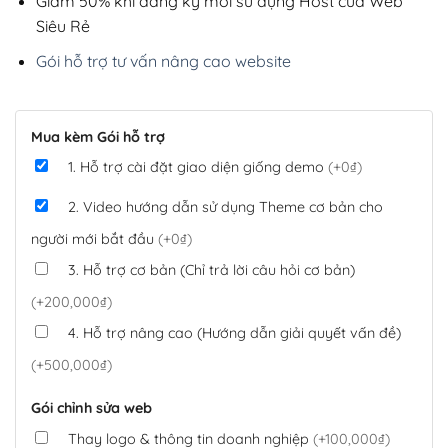
Giảm 50% khi đăng ký mới sử dụng Host của Web
Siêu Rẻ
Gói hỗ trợ tư vấn nâng cao website
Mua kèm Gói hỗ trợ
1. Hỗ trợ cài đặt giao diện giống demo
(+0₫)
2. Video hướng dẫn sử dụng Theme cơ bản cho
người mới bắt đầu
(+0₫)
3. Hỗ trợ cơ bản (Chỉ trả lời câu hỏi cơ bản)
(+200,000₫)
4. Hỗ trợ nâng cao (Hướng dẫn giải quyết vấn đề)
(+500,000₫)
Gói chỉnh sửa web
Thay logo & thông tin doanh nghiệp
(+100,000₫)