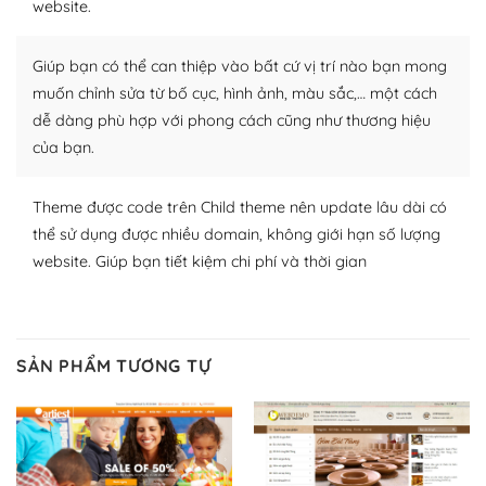
website.
nhiều plugin trả phí hoặc miễn phí.
Nhờ lượng người dùng đông đảo, thư viện themes và
Giúp bạn có thể can thiệp vào bất cứ vị trí nào bạn mong
plugin của WordPress rất phong phú. Bạn có thể thỏa
muốn chỉnh sửa từ bố cục, hình ảnh, màu sắc,… một cách
thích chọn lựa plugin và themes phù hợp cho mục đích
dễ dàng phù hợp với phong cách cũng như thương hiệu
lập website của mình.
của bạn.
WordPress đa dạng plugin và themes
Theme được code trên Child theme nên update lâu dài có
– Dễ sử dụng
thể sử dụng được nhiều domain, không giới hạn số lượng
website. Giúp bạn tiết kiệm chi phí và thời gian
Với mọi Hosting bất kỳ thì WordPress đều có thể dễ
dàng thiết lập vì thực tế nó đã cung cấp khoảng 60%
toàn bộ web.
SẢN PHẨM TƯƠNG TỰ
Và bạn có toàn quyền tự do khi quyết định nơi lưu trữ
trang web WordPress của bạn.
Dễ dàng lựa chọn Hosting cho website WordPress