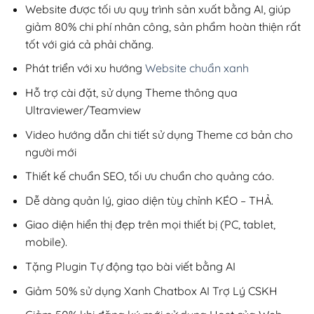
900,000₫.
Website được tối ưu quy trình sản xuất bằng AI, giúp
giảm 80% chi phí nhân công, sản phẩm hoàn thiện rất
tốt với giá cả phải chăng.
Phát triển với xu hướng
Website chuẩn xanh
Hỗ trợ cài đặt, sử dụng Theme thông qua
Ultraviewer/Teamview
Video hướng dẫn chi tiết sử dụng Theme cơ bản cho
người mới
Thiết kế chuẩn SEO, tối ưu chuẩn cho quảng cáo.
Dễ dàng quản lý, giao diện tùy chỉnh KÉO – THẢ.
Giao diện hiển thị đẹp trên mọi thiết bị (PC, tablet,
mobile).
Tặng Plugin Tự động tạo bài viết bằng AI
Giảm 50% sử dụng Xanh Chatbox AI Trợ Lý CSKH