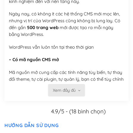
kinh nghiệm đến với nền tảng này.
Ngày nay, có không ít các hệ thống CMS mới mọc lên,
nhưng vị trí của WordPress cũng không bị lung lay. Có
đến gần
500 trang web
mới được tạo ra mỗi ngày
bằng WordPress.
WordPress vẫn luôn tồn tại theo thời gian
– Có mã nguồn CMS mở
Mã nguồn mở cung cấp các tính năng tùy biến, tự thay
đổi theme, tự cài plugin, tự quản lý, bạn có thể tùy chỉnh
nó theo ý bạn mà không phải sử dụng dịch vụ tại bất
Xem đầy đủ
kỳ đơn vị nào.
Việc của bạn là đăng ký một tên miền và hosting để
4.9/5 - (18 bình chọn)
chạy WordPress.
Có thể tùy biến trên website WordPress
HƯỚNG DẪN SỬ DỤNG