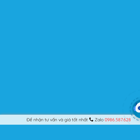
trung tối ưu để nâng cao trải nghiệm của người dùng.
Flatsome là gì mà có thể đáp ứng mọi nhu cầu của
người dùng? Nếu bạn là một Designer mới bắt đầu thiết
kế những Website đầu tiên, hay đã là một lập trình viên
chuyên nghiệp, nó vẫn thỏa mãn bạn dù là một người
khó tính.
Được cập nhật liên tục
Flatsome là sản phẩm bán chạy nhất của UX-Themes.
Vì thế, nó luôn được đầu tư và ưu ái cập nhật các tính
năng mới nhất, tốt nhất.
Flatsome còn hỗ trợ hơn 12 ngôn ngữ khác nhau, do đó
bạn có thể dịch Website ra hầu hết mọi ngôn ngữ mà
bạn muốn.