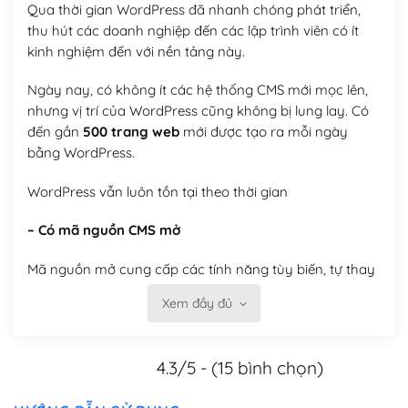
Qua thời gian WordPress đã nhanh chóng phát triển,
thu hút các doanh nghiệp đến các lập trình viên có ít
kinh nghiệm đến với nền tảng này.
Ngày nay, có không ít các hệ thống CMS mới mọc lên,
nhưng vị trí của WordPress cũng không bị lung lay. Có
đến gần
500 trang web
mới được tạo ra mỗi ngày
bằng WordPress.
WordPress vẫn luôn tồn tại theo thời gian
– Có mã nguồn CMS mở
Mã nguồn mở cung cấp các tính năng tùy biến, tự thay
đổi theme, tự cài plugin, tự quản lý, bạn có thể tùy chỉnh
Xem đầy đủ
nó theo ý bạn mà không phải sử dụng dịch vụ tại bất
kỳ đơn vị nào.
4.3/5 - (15 bình chọn)
Việc của bạn là đăng ký một tên miền và hosting để
chạy WordPress.