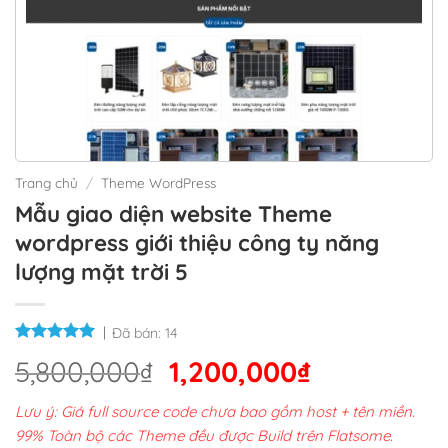
Trang chủ
/
Theme WordPress
Mẫu giao diện website Theme
wordpress giới thiệu công ty năng
lượng mặt trời 5
Đã bán:
14
Giá
Giá
5,800,000
₫
1,200,000
₫
gốc
hiện
Lưu ý: Giá full source code chưa bao gồm host + tên miền.
là:
tại
99% Toàn bộ các Theme đều được Build trên Flatsome.