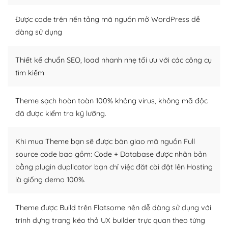
Nếu bạn có các kỹ thuật cơ bản với một theme được
Được code trên nền tảng mã nguồn mở WordPress dễ
thiết kế tốt, bạn có thể tự sửa đổi. Nếu không bạn có thể
dàng sử dụng
tìm kiếm chúng trên Internet hoặc nhờ chuyên gia.
Thiết kế chuẩn SEO, load nhanh nhẹ tối ưu với các công cụ
Dễ dàng tùy chỉnh trên WordPress
tìm kiếm
– Sở hữu một cộng đồng lớn, sẵn sàng hỗ trợ
Theme sạch hoàn toàn 100% không virus, không mã độc
WordPress là nơi lưu trữ cho một diễn đàn cộng đồng
đã được kiểm tra kỹ lưỡng.
khổng lồ được kiểm duyệt bởi các nhân viên và những
người cuồng tín WordPress.
Khi mua Theme bạn sẽ được bàn giao mã nguồn Full
Nếu bạn gặp khó khăn, bạn có thể lên mạng và tìm
source code bao gồm: Code + Database được nhân bản
kiếm những cộng đồng WordPress, họ sẽ giúp bạn trả
bằng plugin duplicator bạn chỉ việc đăt cài đặt lên Hosting
lời, giải đáp vấn đề của bạn.
là giống demo 100%.
Cộng đồng sử dụng WordPress sẵn sàng hỗ trợ bạn
Theme được Build trên Flatsome nên dễ dàng sử dụng với
– Đa dạng plugin và themes
trình dựng trang kéo thả UX builder trực quan theo từng