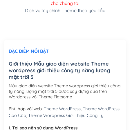
cho chúng tôi
(+150,000₫)
Dịch vụ tùy chỉnh Theme theo yêu cầu
Cài đặt SMTP Mail cho site Wordpress
(+100,000₫)
Thiết kế logo đơn giản để đăng web
(+300,000₫)
Chỉnh sửa site theo yêu cầu tuỳ chọn
(+2,000,000₫)
ĐẶC ĐIỂM NỔI BẬT
Mua thêm Host + Tên miền
Tên miền quốc tế .com .net .org (1 năm)
(+300,000₫)
Giới thiệu Mẫu giao diện website Theme
wordpress giới thiệu công ty năng lượng
Tên miền Việt Nam .vn (1 năm)
(+550,000₫)
mặt trời 5
Hosting 2GB SSD (1 năm)
(+450,000₫)
Mẫu giao diện website Theme wordpress giới thiệu công
ty năng lượng mặt trời 5 được xây dựng dựa trên
Hosting 3GB SSD (1 năm)
(+550,000₫)
Wordpress với Theme Flatsome
Hosting 5GB SSD (1 năm)
(+650,000₫)
Phù hợp với web:
Theme WordPress
,
Theme WordPress
Cao Cấp
,
Theme Wordpress Giới Thiệu Công Ty
Hosting 8GB SSD (1 năm)
(+950,000₫)
I. Tại sao nên sử dụng WordPress