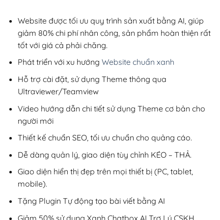
5,800,000₫.
là:
1,200,000₫
Website được tối ưu quy trình sản xuất bằng AI, giúp
giảm 80% chi phí nhân công, sản phẩm hoàn thiện rất
tốt với giá cả phải chăng.
Phát triển với xu hướng
Website chuẩn xanh
Hỗ trợ cài đặt, sử dụng Theme thông qua
Ultraviewer/Teamview
Video hướng dẫn chi tiết sử dụng Theme cơ bản cho
người mới
Thiết kế chuẩn SEO, tối ưu chuẩn cho quảng cáo.
Dễ dàng quản lý, giao diện tùy chỉnh KÉO – THẢ.
Giao diện hiển thị đẹp trên mọi thiết bị (PC, tablet,
mobile).
Tặng Plugin Tự động tạo bài viết bằng AI
Giảm 50% sử dụng Xanh Chatbox AI Trợ Lý CSKH