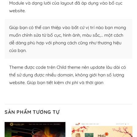
Module và dạng lưới của layout đã áp dụng vào bố cục
Plugin mở rộng là thành phần cài đặt thêm vào
website.
WordPress để tăng thêm các tính năng cần thiết. Có
nhiều plugin trả phí hoặc miễn phí.
Giúp bạn có thể can thiệp vào bất cứ vị trí nào bạn mong
Nhờ lượng người dùng đông đảo, thư viện themes và
muốn chỉnh sửa từ bố cục, hình ảnh, màu sắc,… một cách
plugin của WordPress rất phong phú. Bạn có thể thỏa
dễ dàng phù hợp với phong cách cũng như thương hiệu
thích chọn lựa plugin và themes phù hợp cho mục đích
của bạn.
lập website của mình.
Theme được code trên Child theme nên update lâu dài có
WordPress đa dạng plugin và themes
thể sử dụng được nhiều domain, không giới hạn số lượng
– Dễ sử dụng
website. Giúp bạn tiết kiệm chi phí và thời gian
Với mọi Hosting bất kỳ thì WordPress đều có thể dễ
dàng thiết lập vì thực tế nó đã cung cấp khoảng 60%
toàn bộ web.
SẢN PHẨM TƯƠNG TỰ
Và bạn có toàn quyền tự do khi quyết định nơi lưu trữ
trang web WordPress của bạn.