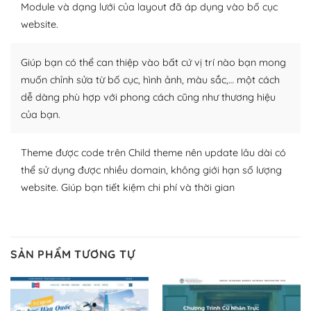
Module và dạng lưới của layout đã áp dụng vào bố cục
WordPress để tăng thêm các tính năng cần thiết. Có
website.
nhiều plugin trả phí hoặc miễn phí.
Nhờ lượng người dùng đông đảo, thư viện themes và
Giúp bạn có thể can thiệp vào bất cứ vị trí nào bạn mong
plugin của WordPress rất phong phú. Bạn có thể thỏa
muốn chỉnh sửa từ bố cục, hình ảnh, màu sắc,… một cách
thích chọn lựa plugin và themes phù hợp cho mục đích
dễ dàng phù hợp với phong cách cũng như thương hiệu
lập website của mình.
của bạn.
WordPress đa dạng plugin và themes
Theme được code trên Child theme nên update lâu dài có
– Dễ sử dụng
thể sử dụng được nhiều domain, không giới hạn số lượng
website. Giúp bạn tiết kiệm chi phí và thời gian
Với mọi Hosting bất kỳ thì WordPress đều có thể dễ
dàng thiết lập vì thực tế nó đã cung cấp khoảng 60%
toàn bộ web.
SẢN PHẨM TƯƠNG TỰ
Và bạn có toàn quyền tự do khi quyết định nơi lưu trữ
trang web WordPress của bạn.
Dễ dàng lựa chọn Hosting cho website WordPress