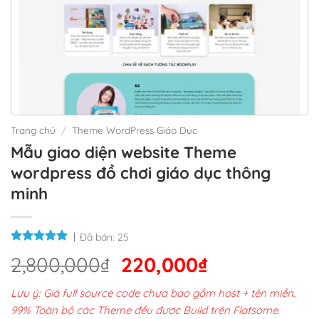
Trang chủ
/
Theme WordPress Giáo Dục
Mẫu giao diện website Theme
wordpress đồ chơi giáo dục thông
minh
Đã bán:
25
Giá
Giá
2,800,000
₫
220,000
₫
gốc
hiện
Lưu ý: Giá full source code chưa bao gồm host + tên miền.
là:
tại
99% Toàn bộ các Theme đều được Build trên Flatsome.