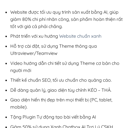
2,800,000₫.
là:
220,000₫.
Website được tối ưu quy trình sản xuất bằng AI, giúp
giảm 80% chi phí nhân công, sản phẩm hoàn thiện rất
tốt với giá cả phải chăng.
Phát triển với xu hướng
Website chuẩn xanh
Hỗ trợ cài đặt, sử dụng Theme thông qua
Ultraviewer/Teamview
Video hướng dẫn chi tiết sử dụng Theme cơ bản cho
người mới
Thiết kế chuẩn SEO, tối ưu chuẩn cho quảng cáo.
Dễ dàng quản lý, giao diện tùy chỉnh KÉO – THẢ.
Giao diện hiển thị đẹp trên mọi thiết bị (PC, tablet,
mobile).
Tặng Plugin Tự động tạo bài viết bằng AI
Giảm 50% sử dụng Xanh Chatbox AI Trợ Lý CSKH