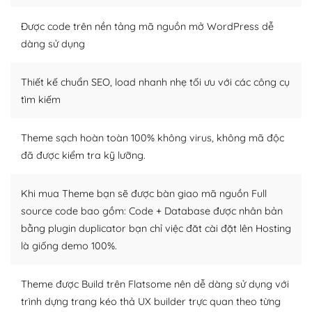
Nếu bạn có các kỹ thuật cơ bản với một theme được
thiết kế tốt, bạn có thể tự sửa đổi. Nếu không bạn có thể
Được code trên nền tảng mã nguồn mở WordPress dễ
tìm kiếm chúng trên Internet hoặc nhờ chuyên gia.
dàng sử dụng
Dễ dàng tùy chỉnh trên WordPress
Thiết kế chuẩn SEO, load nhanh nhẹ tối ưu với các công cụ
– Sở hữu một cộng đồng lớn, sẵn sàng hỗ trợ
tìm kiếm
WordPress là nơi lưu trữ cho một diễn đàn cộng đồng
Theme sạch hoàn toàn 100% không virus, không mã độc
khổng lồ được kiểm duyệt bởi các nhân viên và những
đã được kiểm tra kỹ lưỡng.
người cuồng tín WordPress.
Nếu bạn gặp khó khăn, bạn có thể lên mạng và tìm
Khi mua Theme bạn sẽ được bàn giao mã nguồn Full
kiếm những cộng đồng WordPress, họ sẽ giúp bạn trả
source code bao gồm: Code + Database được nhân bản
lời, giải đáp vấn đề của bạn.
bằng plugin duplicator bạn chỉ việc đăt cài đặt lên Hosting
là giống demo 100%.
Cộng đồng sử dụng WordPress sẵn sàng hỗ trợ bạn
– Đa dạng plugin và themes
Theme được Build trên Flatsome nên dễ dàng sử dụng với
trình dựng trang kéo thả UX builder trực quan theo từng
Plugin mở rộng là thành phần cài đặt thêm vào