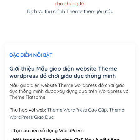
cho chúng tôi
(+150,000₫)
Dịch vụ tùy chỉnh Theme theo yêu cầu
Cài đặt SMTP Mail cho site Wordpress
(+100,000₫)
Thiết kế logo đơn giản để đăng web
(+300,000₫)
Chỉnh sửa site theo yêu cầu tuỳ chọn
(+2,000,000₫)
ĐẶC ĐIỂM NỔI BẬT
Mua thêm Host + Tên miền
Tên miền quốc tế .com .net .org (1 năm)
(+300,000₫)
Giới thiệu Mẫu giao diện website Theme
wordpress đồ chơi giáo dục thông minh
Tên miền Việt Nam .vn (1 năm)
(+550,000₫)
Mẫu giao diện website Theme wordpress đồ chơi giáo
Hosting 2GB SSD (1 năm)
(+450,000₫)
dục thông minh được xây dựng dựa trên Wordpress với
Theme Flatsome
Hosting 3GB SSD (1 năm)
(+550,000₫)
Phù hợp với web:
Theme WordPress Cao Cấp
,
Theme
Hosting 5GB SSD (1 năm)
(+650,000₫)
WordPress Giáo Dục
Hosting 8GB SSD (1 năm)
(+950,000₫)
I. Tại sao nên sử dụng WordPress
– Một trong những nền tảng CMS lớn và nổi tiếng