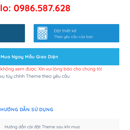
lo: 0986.587.628
 kết google, cập nhật sitemap
(+50,000₫)
nhanh
(+0₫)
Đặt thiết kế
ở slider chính
(+200,000₫)
Theo yêu cầu của bạn
 bộ site theo yêu cầu
(+150,000₫)
Mua Ngay Mẫu Giao Diện
 site Wordpress
(+100,000₫)
n để đăng web
(+300,000₫)
i không xem được. Xin vui lòng báo cho chúng tôi
 vụ tùy chỉnh Theme theo yêu cầu
u cầu tuỳ chọn
(+2,000,000₫)
.net .org (1 năm)
(+300,000₫)
HƯỚNG DẪN SỬ DỤNG
(1 năm)
(+550,000₫)
m)
(+450,000₫)
Hướng dẫn cài đặt Theme sau khi mua