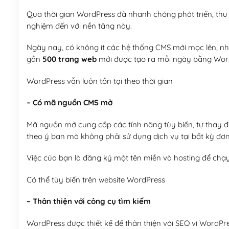
Qua thời gian WordPress đã nhanh chóng phát triển, thu h
nghiệm đến với nền tảng này.
Ngày nay, có không ít các hệ thống CMS mới mọc lên, như
gần
500 trang web
mới được tạo ra mỗi ngày bằng Wor
WordPress vẫn luôn tồn tại theo thời gian
– Có mã nguồn CMS mở
Mã nguồn mở cung cấp các tính năng tùy biến, tự thay đổi
theo ý bạn mà không phải sử dụng dịch vụ tại bất kỳ đơn
Việc của bạn là đăng ký một tên miền và hosting để chạ
Có thể tùy biến trên website WordPress
– Thân thiện với công cụ tìm kiếm
WordPress được thiết kế để thân thiện với SEO vì WordPr