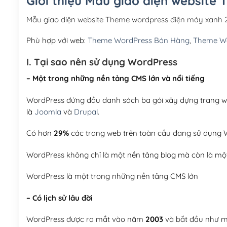
Giới thiệu Mẫu giao diện website
Mẫu giao diện website Theme wordpress điện máy xanh 
Phù hợp với web:
Theme WordPress Bán Hàng
,
Theme Wo
I. Tại sao nên sử dụng WordPress
– Một trong những nền tảng CMS lớn và nổi tiếng
WordPress đứng đầu danh sách ba gói xây dựng trang web
là
Joomla
và
Drupal
.
Có hơn
29%
các trang web trên toàn cầu đang sử dụng W
WordPress không chỉ là một nền tảng blog mà còn là một
WordPress là một trong những nền tảng CMS lớn
– Có lịch sử lâu đời
WordPress được ra mắt vào năm
2003
và bắt đầu như mộ