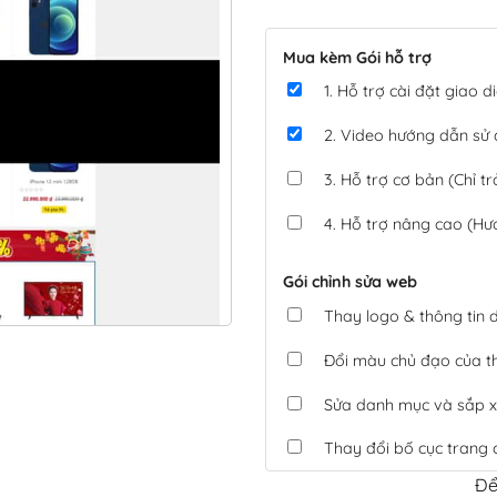
Mua kèm Gói hỗ trợ
1. Hỗ trợ cài đặt giao
2. Video hướng dẫn sử
3. Hỗ trợ cơ bản (Chỉ tr
4. Hỗ trợ nâng cao (Hư
Gói chỉnh sửa web
Thay logo & thông tin
Đổi màu chủ đạo của 
Sửa danh mục và sắp x
Thay đổi bố cục trang 
Để
Tích hợp thanh toán 