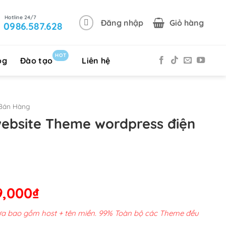
Đăng nhập
Giỏ hàng
0986.587.628
HOT
og
Đào tạo
Liên hệ
Bán Hàng
website Theme wordpress điện
Giá
9,000
₫
hiện
chưa bao gồm host + tên miền. 99% Toàn bộ các Theme đều
tại