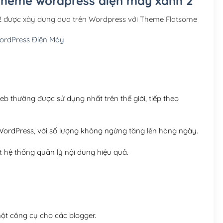
 Theme wordpress điện máy xanh 2
Hosting 3GB SSD (1 nă
2 được xây dựng dựa trên Wordpress với Theme Flatsome
Hosting 5GB SSD (1 nă
rdPress Điện Máy
Hosting 8GB SSD (1 nă
 thường được sử dụng nhất trên thế giới, tiếp theo
ordPress, với số lượng không ngừng tăng lên hàng ngày.
 hệ thống quản lý nội dung hiệu quả.
t công cụ cho các blogger.