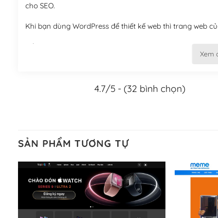
cho SEO.
Khi bạn dùng WordPress để thiết kế web thì trang web của
Tối ưu hóa công cụ tìm kiếm
Xem 
– Dễ dàng tùy chỉnh, sửa chữa
4.7/5 - (32 bình chọn)
Khi bạn sử dụng WordPress, thì vấn đề giao diện của bạ
WordPress đa dạng sẽ giúp việc thực hiện các thiết kế tr
Nếu bạn có các kỹ thuật cơ bản với một theme được thiết 
kiếm chúng trên Internet hoặc nhờ chuyên gia.
SẢN PHẨM TƯƠNG TỰ
Dễ dàng tùy chỉnh trên WordPress
– Sở hữu một cộng đồng lớn, sẵn sàng hỗ trợ
WordPress là nơi lưu trữ cho một diễn đàn cộng đồng kh
cuồng tín WordPress.