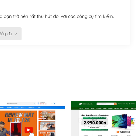
 bạn trở nên rất thu hút đối với các công cụ tìm kiếm.
đầy đủ
n trở nên dễ dàng và nhanh chóng. Với kho Theme
ở nên hấp dẫn và đơn giản hơn.
kế tốt, bạn có thể tự sửa đổi. Nếu không bạn có thể tìm
ổng lồ được kiểm duyệt bởi các nhân viên và những người