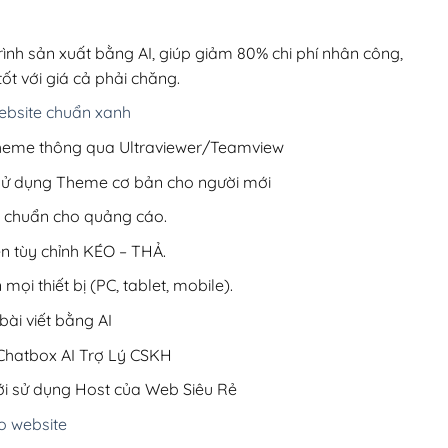
00,000₫.
là:
1,199,000₫.
rình sản xuất bằng AI, giúp giảm 80% chi phí nhân công,
ốt với giá cả phải chăng.
bsite chuẩn xanh
 Theme thông qua Ultraviewer/Teamview
 sử dụng Theme cơ bản cho người mới
ưu chuẩn cho quảng cáo.
ện tùy chỉnh KÉO – THẢ.
 mọi thiết bị (PC, tablet, mobile).
ài viết bằng AI
hatbox AI Trợ Lý CSKH
i sử dụng Host của Web Siêu Rẻ
o website