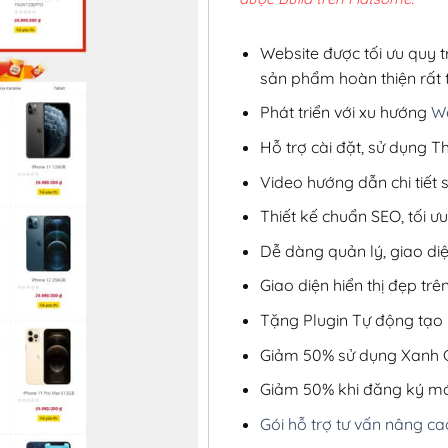
2,8
Website được tối ưu quy t
sản phẩm hoàn thiện rất t
Phát triển với xu hướng
We
Hỗ trợ cài đặt, sử dụng
Video hướng dẫn chi tiết
Thiết kế chuẩn SEO, tối 
Dễ dàng quản lý, giao di
Giao diện hiển thị đẹp trên
Tặng Plugin Tự động tạo b
Giảm 50% sử dụng Xanh C
Giảm 50% khi đăng ký mớ
Gói hỗ trợ tư vấn nâng ca