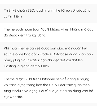
Thiết kế chuẩn SEO, load nhanh nhẹ tối ưu với các công
cụ tìm kiếm
Theme sạch hoàn toàn 100% không virus, không mã độc
đã được kiểm tra kỹ lưỡng.
Khi mua Theme bạn sẽ được bàn giao mã nguồn Full
source code bao gồm: Code + Database được nhân bản
bằng plugin duplicator bạn chỉ việc đăt cài đặt lên
Hosting là giống demo 100%.
Theme được Build trên Flatsome nên dễ dàng sử dụng
với trình dựng trang kéo thả UX builder trực quan theo
từng Module và dạng lưới của layout đã áp dụng vào bố
cục website.