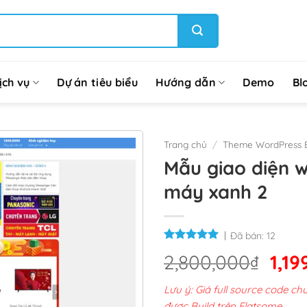
ịch vụ
Dự án tiêu biểu
Hướng dẫn
Demo
Bl
Trang chủ
/
Theme WordPress 
Mẫu giao diện 
máy xanh 2
Đã bán:
12
Giá
2,800,000
₫
1,19
gốc
Lưu ý: Giá full source code 
là:
được Build trên Flatsome.