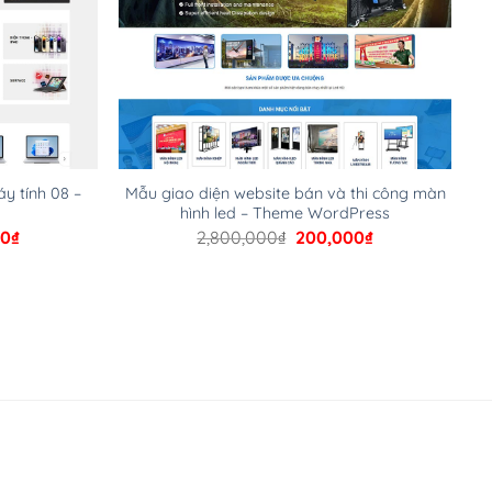
y tính 08 –
Mẫu giao diện website bán và thi công màn
hình led – Theme WordPress
Giá
Giá
Giá
00
₫
2,800,000
₫
200,000
₫
hiện
gốc
hiện
tại
là:
tại
00₫.
là:
2,800,000₫.
là:
200,000₫.
200,000₫.