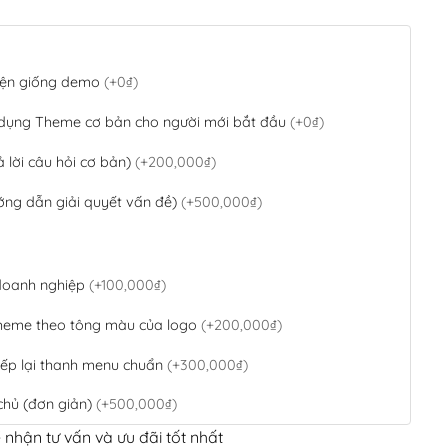
 diện giống demo
(+0₫)
 dụng Theme cơ bản cho người mới bắt đầu
(+0₫)
ả lời câu hỏi cơ bản)
(+200,000₫)
ớng dẫn giải quyết vấn đề)
(+500,000₫)
 doanh nghiệp
(+100,000₫)
theme theo tông màu của logo
(+200,000₫)
ếp lại thanh menu chuẩn
(+300,000₫)
chủ (đơn giản)
(+500,000₫)
 nhận tư vấn và ưu đãi tốt nhất
QR Code ngân hàng
(+100,000₫)