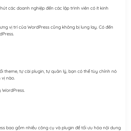
út các doanh nghiệp đến các lập trình viên có ít kinh
ng vị trí của WordPress cũng không bị lung lay. Có đến
dPress.
 theme, tự cài plugin, tự quản lý, bạn có thể tùy chỉnh nó
 vị nào.
y WordPress.
ess bao gồm nhiều công cụ và plugin để tối ưu hóa nội dung