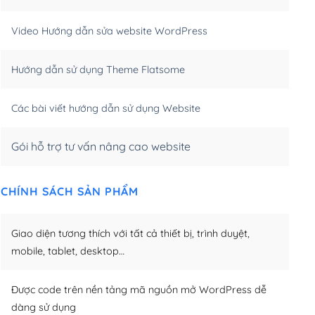
m)
(+550,000₫)
Video Hướng dẫn sửa website WordPress
m)
(+650,000₫)
Hướng dẫn sử dụng Theme Flatsome
m)
(+950,000₫)
Các bài viết hướng dẫn sử dụng Website
Gói hỗ trợ tư vấn nâng cao website
CHÍNH SÁCH SẢN PHẨM
Giao diện tương thích với tất cả thiết bị, trình duyệt,
mobile, tablet, desktop…
Được code trên nền tảng mã nguồn mở WordPress dễ
dàng sử dụng