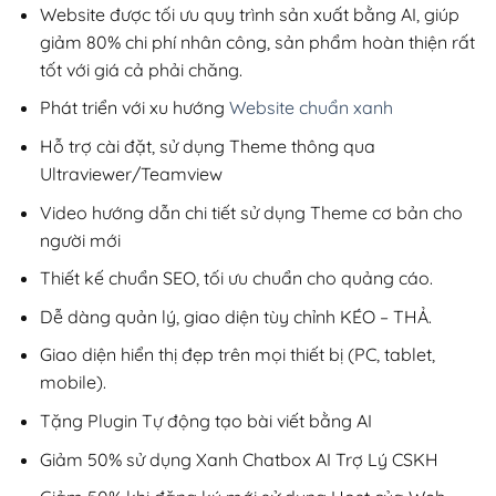
200,000₫.
Website được tối ưu quy trình sản xuất bằng AI, giúp
giảm 80% chi phí nhân công, sản phẩm hoàn thiện rất
tốt với giá cả phải chăng.
Phát triển với xu hướng
Website chuẩn xanh
Hỗ trợ cài đặt, sử dụng Theme thông qua
Ultraviewer/Teamview
Video hướng dẫn chi tiết sử dụng Theme cơ bản cho
người mới
Thiết kế chuẩn SEO, tối ưu chuẩn cho quảng cáo.
Dễ dàng quản lý, giao diện tùy chỉnh KÉO – THẢ.
Giao diện hiển thị đẹp trên mọi thiết bị (PC, tablet,
mobile).
Tặng Plugin Tự động tạo bài viết bằng AI
Giảm 50% sử dụng Xanh Chatbox AI Trợ Lý CSKH