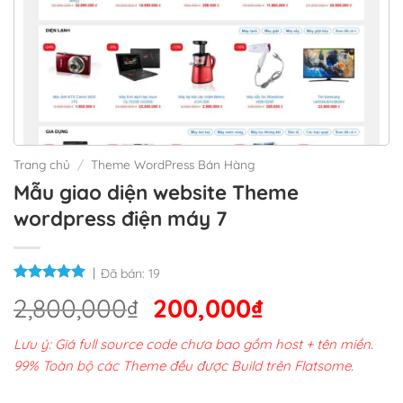
Trang chủ
/
Theme WordPress Bán Hàng
Mẫu giao diện website Theme
wordpress điện máy 7
Đã bán:
19
Giá
Giá
2,800,000
₫
200,000
₫
gốc
hiện
Lưu ý: Giá full source code chưa bao gồm host + tên miền.
là:
tại
99% Toàn bộ các Theme đều được Build trên Flatsome.
2,800,000₫.
là: