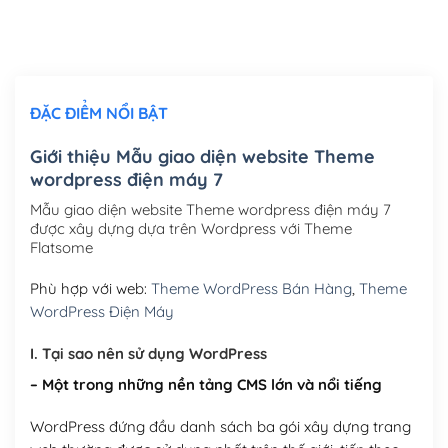
Thiết kế logo đơn giản để đăng web
(+300,000₫)
Chỉnh sửa site theo yêu cầu tuỳ chọn
(+2,000,000₫)
ĐẶC ĐIỂM NỔI BẬT
Mua thêm Host + Tên miền
Tên miền quốc tế .com .net .org (1 năm)
(+300,000₫)
Giới thiệu Mẫu giao diện website Theme
wordpress điện máy 7
Tên miền Việt Nam .vn (1 năm)
(+550,000₫)
Mẫu giao diện website Theme wordpress điện máy 7
Hosting 2GB SSD (1 năm)
(+450,000₫)
được xây dựng dựa trên Wordpress với Theme
Flatsome
Hosting 3GB SSD (1 năm)
(+550,000₫)
Phù hợp với web:
Theme WordPress Bán Hàng
,
Theme
Hosting 5GB SSD (1 năm)
(+650,000₫)
WordPress Điện Máy
Hosting 8GB SSD (1 năm)
(+950,000₫)
I. Tại sao nên sử dụng WordPress
– Một trong những nền tảng CMS lớn và nổi tiếng
WordPress đứng đầu danh sách ba gói xây dựng trang