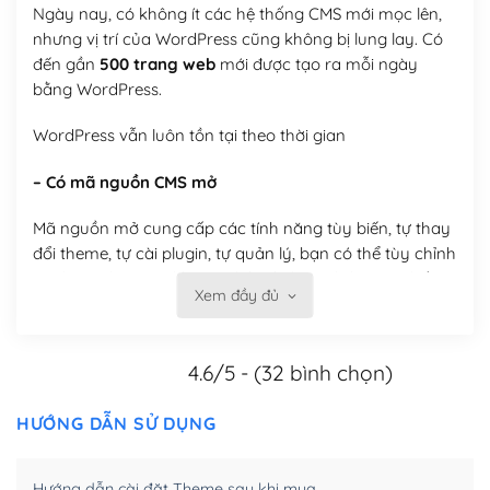
Ngày nay, có không ít các hệ thống CMS mới mọc lên,
nhưng vị trí của WordPress cũng không bị lung lay. Có
đến gần
500 trang web
mới được tạo ra mỗi ngày
bằng WordPress.
WordPress vẫn luôn tồn tại theo thời gian
– Có mã nguồn CMS mở
Mã nguồn mở cung cấp các tính năng tùy biến, tự thay
đổi theme, tự cài plugin, tự quản lý, bạn có thể tùy chỉnh
nó theo ý bạn mà không phải sử dụng dịch vụ tại bất
Xem đầy đủ
kỳ đơn vị nào.
Việc của bạn là đăng ký một tên miền và hosting để
4.6/5 - (32 bình chọn)
chạy WordPress.
Có thể tùy biến trên website WordPress
HƯỚNG DẪN SỬ DỤNG
– Thân thiện với công cụ tìm kiếm
Hướng dẫn cài đặt Theme sau khi mua