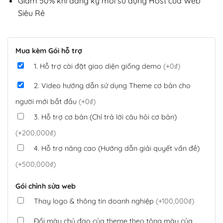
Giảm 50% khi đăng ký mới sử dụng Host của Web
Siêu Rẻ
Mua kèm Gói hỗ trợ
1. Hỗ trợ cài đặt giao diện giống demo
(+0₫)
2. Video hướng dẫn sử dụng Theme cơ bản cho
người mới bắt đầu
(+0₫)
3. Hỗ trợ cơ bản (Chỉ trả lời câu hỏi cơ bản)
(+200,000₫)
4. Hỗ trợ nâng cao (Hướng dẫn giải quyết vấn đề)
(+500,000₫)
Gói chỉnh sửa web
Thay logo & thông tin doanh nghiệp
(+100,000₫)
Đổi màu chủ đạo của theme theo tông màu của