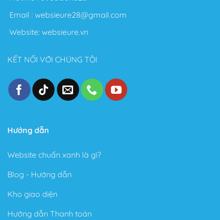
Flatsome để làm Blog cá nhân.
Email :
websieure28@gmail.com
Nói chung với Theme Flatsome bạn có thể thỏa sức
Website:
websieure.vn
sáng tạo không giới hạn. Sau đây là một số điểm nổi
bật sau khi sử dụng Theme này:
KẾT NỐI VỚI CHÚNG TÔI
Thiết kế đẹp, dễ dàng tùy biến ngay cả với người
không biết gì về Code.
Tốc độ Load nhanh bởi Code cực kỳ sạch sẽ và gọn
gàng.
Cấu trúc chuẩn SEO – Theme Flatsome được làm
Hướng dẫn
chuẩn SEO với cấu trúc Code tuân thủ theo các tài
liệu SEO từ Google.
Website chuẩn xanh là gì?
Trong phiên bản mới đây, Theme Flatsome có thêm
Sticky nút Add to Cart (cố định nút đặt hàng ở cuối
Blog - Hướng dẫn
trang) rất hay giúp kêu gọi hành động mua hàng.
Kho giao diện
Có tài liệu hướng dẫn rất phong phú và chi tiết, dễ
hiểu.
Hướng dẫn Thanh toán