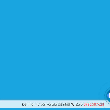
kế những Website đầu tiên, hay đã là một lập trình viên
chuyên nghiệp, nó vẫn thỏa mãn bạn dù là một người
khó tính.
Được cập nhật liên tục
Flatsome là sản phẩm bán chạy nhất của UX-Themes.
Vì thế, nó luôn được đầu tư và ưu ái cập nhật các tính
năng mới nhất, tốt nhất.
Flatsome còn hỗ trợ hơn 12 ngôn ngữ khác nhau, do đó
bạn có thể dịch Website ra hầu hết mọi ngôn ngữ mà
bạn muốn.