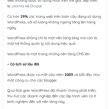
web thường được sử dụng nhất trên thế giới, tiếp theo
là
Joomla
và
Drupal
.
Có hơn
29%
các trang web trên toàn cầu đang sử dụng
WordPress, với số lượng không ngừng tăng lên hàng
ngày.
WordPress không chỉ là một nền tảng blog mà còn là
một hệ thống quản lý nội dung hiệu quả.
WordPress là một trong những nền tảng CMS lớn
– Có lịch sử lâu đời
WordPress được ra mắt vào năm
2003
và bắt đầu như
một công cụ cho các blogger.
Qua thời gian WordPress đã nhanh chóng phát triển,
thu hút các doanh nghiệp đến các lập trình viên có ít
kinh nghiệm đến với nền tảng này.