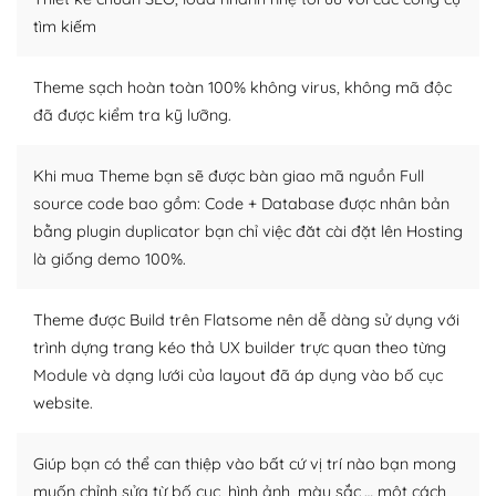
tìm kiếm
Dễ dàng tùy chỉnh trên WordPress
– Sở hữu một cộng đồng lớn, sẵn sàng hỗ trợ
Theme sạch hoàn toàn 100% không virus, không mã độc
đã được kiểm tra kỹ lưỡng.
WordPress là nơi lưu trữ cho một diễn đàn cộng đồng
khổng lồ được kiểm duyệt bởi các nhân viên và những
Khi mua Theme bạn sẽ được bàn giao mã nguồn Full
người cuồng tín WordPress.
source code bao gồm: Code + Database được nhân bản
bằng plugin duplicator bạn chỉ việc đăt cài đặt lên Hosting
Nếu bạn gặp khó khăn, bạn có thể lên mạng và tìm
kiếm những cộng đồng WordPress, họ sẽ giúp bạn trả
là giống demo 100%.
lời, giải đáp vấn đề của bạn.
Theme được Build trên Flatsome nên dễ dàng sử dụng với
Cộng đồng sử dụng WordPress sẵn sàng hỗ trợ bạn
trình dựng trang kéo thả UX builder trực quan theo từng
Module và dạng lưới của layout đã áp dụng vào bố cục
– Đa dạng plugin và themes
website.
Plugin mở rộng là thành phần cài đặt thêm vào
WordPress để tăng thêm các tính năng cần thiết. Có
Giúp bạn có thể can thiệp vào bất cứ vị trí nào bạn mong
nhiều plugin trả phí hoặc miễn phí.
muốn chỉnh sửa từ bố cục, hình ảnh, màu sắc,… một cách