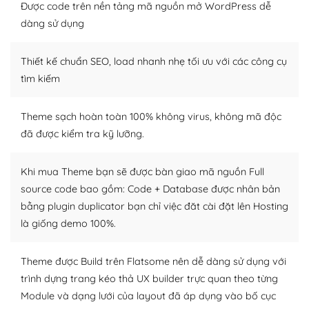
Được code trên nền tảng mã nguồn mở WordPress dễ
tìm kiếm chúng trên Internet hoặc nhờ chuyên gia.
dàng sử dụng
Dễ dàng tùy chỉnh trên WordPress
Thiết kế chuẩn SEO, load nhanh nhẹ tối ưu với các công cụ
– Sở hữu một cộng đồng lớn, sẵn sàng hỗ trợ
tìm kiếm
WordPress là nơi lưu trữ cho một diễn đàn cộng đồng
khổng lồ được kiểm duyệt bởi các nhân viên và những
Theme sạch hoàn toàn 100% không virus, không mã độc
người cuồng tín WordPress.
đã được kiểm tra kỹ lưỡng.
Nếu bạn gặp khó khăn, bạn có thể lên mạng và tìm
kiếm những cộng đồng WordPress, họ sẽ giúp bạn trả
Khi mua Theme bạn sẽ được bàn giao mã nguồn Full
lời, giải đáp vấn đề của bạn.
source code bao gồm: Code + Database được nhân bản
bằng plugin duplicator bạn chỉ việc đăt cài đặt lên Hosting
Cộng đồng sử dụng WordPress sẵn sàng hỗ trợ bạn
là giống demo 100%.
– Đa dạng plugin và themes
Theme được Build trên Flatsome nên dễ dàng sử dụng với
Plugin mở rộng là thành phần cài đặt thêm vào
trình dựng trang kéo thả UX builder trực quan theo từng
WordPress để tăng thêm các tính năng cần thiết. Có
Module và dạng lưới của layout đã áp dụng vào bố cục
nhiều plugin trả phí hoặc miễn phí.