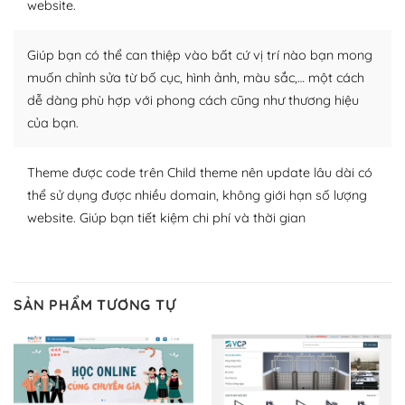
website.
Nhờ lượng người dùng đông đảo, thư viện themes và
Giúp bạn có thể can thiệp vào bất cứ vị trí nào bạn mong
plugin của WordPress rất phong phú. Bạn có thể thỏa
thích chọn lựa plugin và themes phù hợp cho mục đích
muốn chỉnh sửa từ bố cục, hình ảnh, màu sắc,… một cách
lập website của mình.
dễ dàng phù hợp với phong cách cũng như thương hiệu
của bạn.
WordPress đa dạng plugin và themes
Theme được code trên Child theme nên update lâu dài có
– Dễ sử dụng
thể sử dụng được nhiều domain, không giới hạn số lượng
Với mọi Hosting bất kỳ thì WordPress đều có thể dễ
website. Giúp bạn tiết kiệm chi phí và thời gian
dàng thiết lập vì thực tế nó đã cung cấp khoảng 60%
toàn bộ web.
Và bạn có toàn quyền tự do khi quyết định nơi lưu trữ
SẢN PHẨM TƯƠNG TỰ
trang web WordPress của bạn.
Dễ dàng lựa chọn Hosting cho website WordPress
– Bảo mật cực tốt