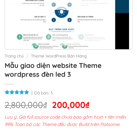
Trang chủ
/
Theme WordPress Bán Hàng
Mẫu giao diện website Theme
wordpress đèn led 3
Đã bán:
3
Giá
Giá
2,800,000
₫
200,000
₫
gốc
hiện
Lưu ý: Giá full source code chưa bao gồm host + tên miền.
là:
tại
99% Toàn bộ các Theme đều được Build trên Flatsome.
2,800,000₫.
là: