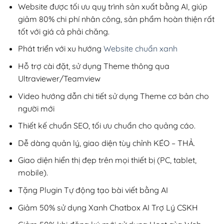
200,000₫.
Website được tối ưu quy trình sản xuất bằng AI, giúp
giảm 80% chi phí nhân công, sản phẩm hoàn thiện rất
tốt với giá cả phải chăng.
Phát triển với xu hướng
Website chuẩn xanh
Hỗ trợ cài đặt, sử dụng Theme thông qua
Ultraviewer/Teamview
Video hướng dẫn chi tiết sử dụng Theme cơ bản cho
người mới
Thiết kế chuẩn SEO, tối ưu chuẩn cho quảng cáo.
Dễ dàng quản lý, giao diện tùy chỉnh KÉO – THẢ.
Giao diện hiển thị đẹp trên mọi thiết bị (PC, tablet,
mobile).
Tặng Plugin Tự động tạo bài viết bằng AI
Giảm 50% sử dụng Xanh Chatbox AI Trợ Lý CSKH