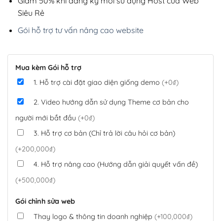
Giảm 50% khi đăng ký mới sử dụng Host của Web
Siêu Rẻ
Gói hỗ trợ tư vấn nâng cao website
Mua kèm Gói hỗ trợ
1. Hỗ trợ cài đặt giao diện giống demo
(+0₫)
2. Video hướng dẫn sử dụng Theme cơ bản cho
người mới bắt đầu
(+0₫)
3. Hỗ trợ cơ bản (Chỉ trả lời câu hỏi cơ bản)
(+200,000₫)
4. Hỗ trợ nâng cao (Hướng dẫn giải quyết vấn đề)
(+500,000₫)
Gói chỉnh sửa web
Thay logo & thông tin doanh nghiệp
(+100,000₫)