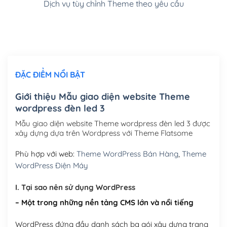
Dịch vụ tùy chỉnh Theme theo yêu cầu
Cài đặt SMTP Mail cho site Wordpress
(+100,000₫)
Thiết kế logo đơn giản để đăng web
(+300,000₫)
Chỉnh sửa site theo yêu cầu tuỳ chọn
(+2,000,000₫)
ĐẶC ĐIỂM NỔI BẬT
Mua thêm Host + Tên miền
Tên miền quốc tế .com .net .org (1 năm)
(+300,000₫)
Giới thiệu Mẫu giao diện website Theme
wordpress đèn led 3
Tên miền Việt Nam .vn (1 năm)
(+550,000₫)
Mẫu giao diện website Theme wordpress đèn led 3 được
Hosting 2GB SSD (1 năm)
(+450,000₫)
xây dựng dựa trên Wordpress với Theme Flatsome
Hosting 3GB SSD (1 năm)
(+550,000₫)
Phù hợp với web:
Theme WordPress Bán Hàng
,
Theme
WordPress Điện Máy
Hosting 5GB SSD (1 năm)
(+650,000₫)
I. Tại sao nên sử dụng WordPress
Hosting 8GB SSD (1 năm)
(+950,000₫)
– Một trong những nền tảng CMS lớn và nổi tiếng
WordPress đứng đầu danh sách ba gói xây dựng trang