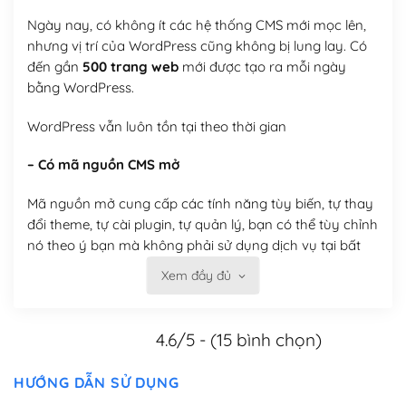
Ngày nay, có không ít các hệ thống CMS mới mọc lên,
nhưng vị trí của WordPress cũng không bị lung lay. Có
đến gần
500 trang web
mới được tạo ra mỗi ngày
bằng WordPress.
WordPress vẫn luôn tồn tại theo thời gian
– Có mã nguồn CMS mở
Mã nguồn mở cung cấp các tính năng tùy biến, tự thay
đổi theme, tự cài plugin, tự quản lý, bạn có thể tùy chỉnh
nó theo ý bạn mà không phải sử dụng dịch vụ tại bất
kỳ đơn vị nào.
Xem đầy đủ
Việc của bạn là đăng ký một tên miền và hosting để
chạy WordPress.
4.6/5 - (15 bình chọn)
Có thể tùy biến trên website WordPress
HƯỚNG DẪN SỬ DỤNG
– Thân thiện với công cụ tìm kiếm