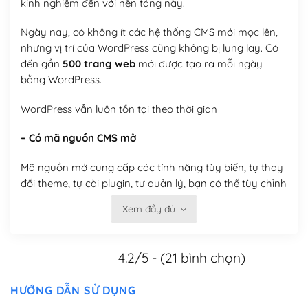
kinh nghiệm đến với nền tảng này.
Ngày nay, có không ít các hệ thống CMS mới mọc lên,
nhưng vị trí của WordPress cũng không bị lung lay. Có
đến gần
500 trang web
mới được tạo ra mỗi ngày
bằng WordPress.
WordPress vẫn luôn tồn tại theo thời gian
– Có mã nguồn CMS mở
Mã nguồn mở cung cấp các tính năng tùy biến, tự thay
đổi theme, tự cài plugin, tự quản lý, bạn có thể tùy chỉnh
nó theo ý bạn mà không phải sử dụng dịch vụ tại bất
Xem đầy đủ
kỳ đơn vị nào.
Việc của bạn là đăng ký một tên miền và hosting để
4.2/5 - (21 bình chọn)
chạy WordPress.
Có thể tùy biến trên website WordPress
HƯỚNG DẪN SỬ DỤNG