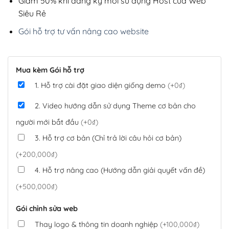
Giảm 50% khi đăng ký mới sử dụng Host của Web
Siêu Rẻ
Gói hỗ trợ tư vấn nâng cao website
Mua kèm Gói hỗ trợ
1. Hỗ trợ cài đặt giao diện giống demo
(+0₫)
2. Video hướng dẫn sử dụng Theme cơ bản cho
người mới bắt đầu
(+0₫)
3. Hỗ trợ cơ bản (Chỉ trả lời câu hỏi cơ bản)
(+200,000₫)
4. Hỗ trợ nâng cao (Hướng dẫn giải quyết vấn đề)
(+500,000₫)
Gói chỉnh sửa web
Thay logo & thông tin doanh nghiệp
(+100,000₫)