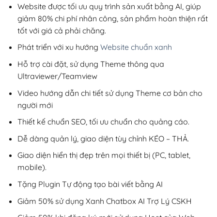
200,000₫.
Website được tối ưu quy trình sản xuất bằng AI, giúp
giảm 80% chi phí nhân công, sản phẩm hoàn thiện rất
tốt với giá cả phải chăng.
Phát triển với xu hướng
Website chuẩn xanh
Hỗ trợ cài đặt, sử dụng Theme thông qua
Ultraviewer/Teamview
Video hướng dẫn chi tiết sử dụng Theme cơ bản cho
người mới
Thiết kế chuẩn SEO, tối ưu chuẩn cho quảng cáo.
Dễ dàng quản lý, giao diện tùy chỉnh KÉO – THẢ.
Giao diện hiển thị đẹp trên mọi thiết bị (PC, tablet,
mobile).
Tặng Plugin Tự động tạo bài viết bằng AI
Giảm 50% sử dụng Xanh Chatbox AI Trợ Lý CSKH