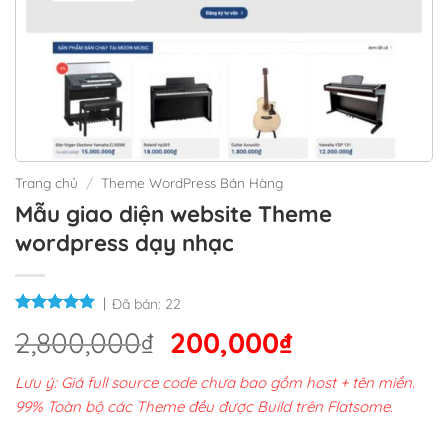
Trang chủ
/
Theme WordPress Bán Hàng
Mẫu giao diện website Theme
wordpress dạy nhạc
Đã bán:
22
Giá
Giá
2,800,000
₫
200,000
₫
gốc
hiện
Lưu ý: Giá full source code chưa bao gồm host + tên miền.
là:
tại
99% Toàn bộ các Theme đều được Build trên Flatsome.
2,800,000₫.
là: