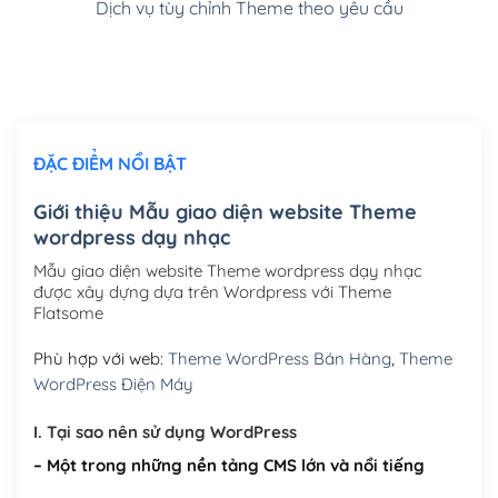
Dịch vụ tùy chỉnh Theme theo yêu cầu
Cài đặt SMTP Mail cho site Wordpress
(+100,000₫)
Thiết kế logo đơn giản để đăng web
(+300,000₫)
Chỉnh sửa site theo yêu cầu tuỳ chọn
(+2,000,000₫)
ĐẶC ĐIỂM NỔI BẬT
Mua thêm Host + Tên miền
Tên miền quốc tế .com .net .org (1 năm)
(+300,000₫)
Giới thiệu Mẫu giao diện website Theme
wordpress dạy nhạc
Tên miền Việt Nam .vn (1 năm)
(+550,000₫)
Mẫu giao diện website Theme wordpress dạy nhạc
Hosting 2GB SSD (1 năm)
(+450,000₫)
được xây dựng dựa trên Wordpress với Theme
Flatsome
Hosting 3GB SSD (1 năm)
(+550,000₫)
Phù hợp với web:
Theme WordPress Bán Hàng
,
Theme
Hosting 5GB SSD (1 năm)
(+650,000₫)
WordPress Điện Máy
Hosting 8GB SSD (1 năm)
(+950,000₫)
I. Tại sao nên sử dụng WordPress
– Một trong những nền tảng CMS lớn và nổi tiếng