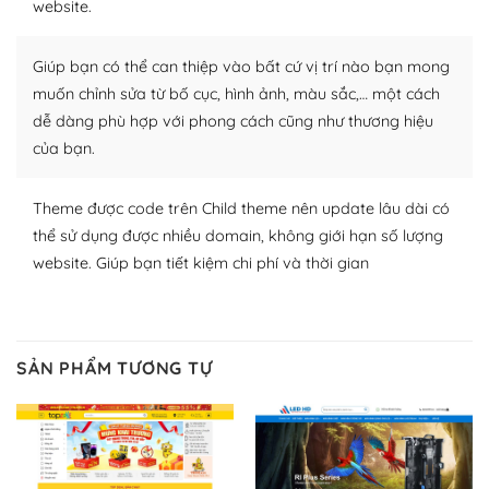
website.
nhiều plugin trả phí hoặc miễn phí.
Nhờ lượng người dùng đông đảo, thư viện themes và
Giúp bạn có thể can thiệp vào bất cứ vị trí nào bạn mong
plugin của WordPress rất phong phú. Bạn có thể thỏa
muốn chỉnh sửa từ bố cục, hình ảnh, màu sắc,… một cách
thích chọn lựa plugin và themes phù hợp cho mục đích
dễ dàng phù hợp với phong cách cũng như thương hiệu
lập website của mình.
của bạn.
WordPress đa dạng plugin và themes
Theme được code trên Child theme nên update lâu dài có
– Dễ sử dụng
thể sử dụng được nhiều domain, không giới hạn số lượng
website. Giúp bạn tiết kiệm chi phí và thời gian
Với mọi Hosting bất kỳ thì WordPress đều có thể dễ
dàng thiết lập vì thực tế nó đã cung cấp khoảng 60%
toàn bộ web.
SẢN PHẨM TƯƠNG TỰ
Và bạn có toàn quyền tự do khi quyết định nơi lưu trữ
trang web WordPress của bạn.
Dễ dàng lựa chọn Hosting cho website WordPress