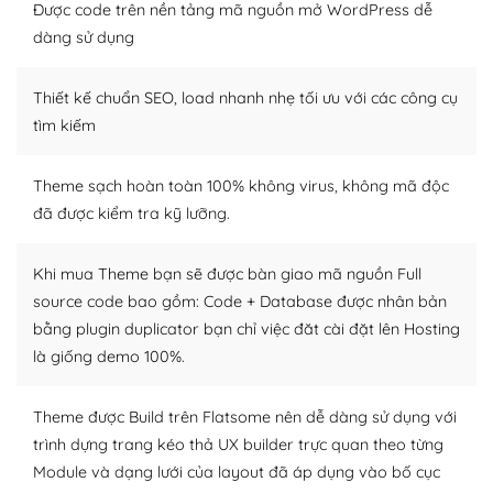
thiết kế tốt, bạn có thể tự sửa đổi. Nếu không bạn có thể
Được code trên nền tảng mã nguồn mở WordPress dễ
tìm kiếm chúng trên Internet hoặc nhờ chuyên gia.
dàng sử dụng
Dễ dàng tùy chỉnh trên WordPress
Thiết kế chuẩn SEO, load nhanh nhẹ tối ưu với các công cụ
– Sở hữu một cộng đồng lớn, sẵn sàng hỗ trợ
tìm kiếm
WordPress là nơi lưu trữ cho một diễn đàn cộng đồng
Theme sạch hoàn toàn 100% không virus, không mã độc
khổng lồ được kiểm duyệt bởi các nhân viên và những
đã được kiểm tra kỹ lưỡng.
người cuồng tín WordPress.
Nếu bạn gặp khó khăn, bạn có thể lên mạng và tìm
Khi mua Theme bạn sẽ được bàn giao mã nguồn Full
kiếm những cộng đồng WordPress, họ sẽ giúp bạn trả
source code bao gồm: Code + Database được nhân bản
lời, giải đáp vấn đề của bạn.
bằng plugin duplicator bạn chỉ việc đăt cài đặt lên Hosting
là giống demo 100%.
Cộng đồng sử dụng WordPress sẵn sàng hỗ trợ bạn
– Đa dạng plugin và themes
Theme được Build trên Flatsome nên dễ dàng sử dụng với
trình dựng trang kéo thả UX builder trực quan theo từng
Plugin mở rộng là thành phần cài đặt thêm vào
Module và dạng lưới của layout đã áp dụng vào bố cục
WordPress để tăng thêm các tính năng cần thiết. Có