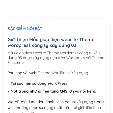
Thiết kế logo đơn giản để đăng web
(+300,000₫)
Chỉnh sửa site theo yêu cầu tuỳ chọn
(+2,000,000₫)
ĐẶC ĐIỂM NỔI BẬT
Mua thêm Host + Tên miền
Tên miền quốc tế .com .net .org (1 năm)
(+300,000₫)
Giới thiệu Mẫu giao diện website Theme
wordpress công ty xây dựng 03
Tên miền Việt Nam .vn (1 năm)
(+550,000₫)
Mẫu giao diện website Theme wordpress công ty xây
Hosting 2GB SSD (1 năm)
(+450,000₫)
dựng 03 được xây dựng dựa trên Wordpress với Theme
Flatsome
Hosting 3GB SSD (1 năm)
(+550,000₫)
Phù hợp với web:
Theme WordPress Xây dựng
Hosting 5GB SSD (1 năm)
(+650,000₫)
I. Tại sao nên sử dụng WordPress
Hosting 8GB SSD (1 năm)
(+950,000₫)
– Một trong những nền tảng CMS lớn và nổi tiếng
WordPress đứng đầu danh sách ba gói xây dựng trang
web thường được sử dụng nhất trên thế giới, tiếp theo