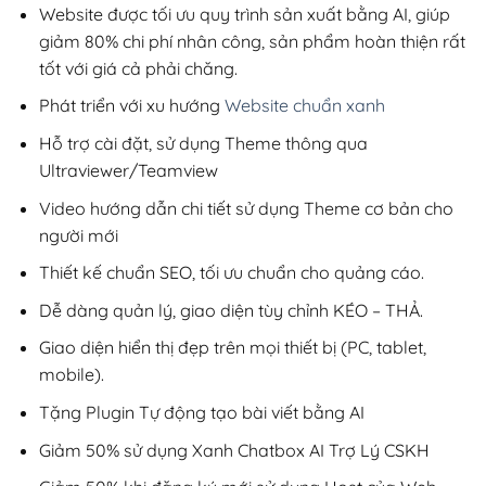
200,000₫.
Website được tối ưu quy trình sản xuất bằng AI, giúp
giảm 80% chi phí nhân công, sản phẩm hoàn thiện rất
tốt với giá cả phải chăng.
Phát triển với xu hướng
Website chuẩn xanh
Hỗ trợ cài đặt, sử dụng Theme thông qua
Ultraviewer/Teamview
Video hướng dẫn chi tiết sử dụng Theme cơ bản cho
người mới
Thiết kế chuẩn SEO, tối ưu chuẩn cho quảng cáo.
Dễ dàng quản lý, giao diện tùy chỉnh KÉO – THẢ.
Giao diện hiển thị đẹp trên mọi thiết bị (PC, tablet,
mobile).
Tặng Plugin Tự động tạo bài viết bằng AI
Giảm 50% sử dụng Xanh Chatbox AI Trợ Lý CSKH