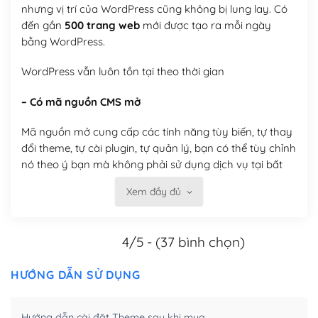
nhưng vị trí của WordPress cũng không bị lung lay. Có
đến gần
500 trang web
mới được tạo ra mỗi ngày
bằng WordPress.
WordPress vẫn luôn tồn tại theo thời gian
– Có mã nguồn CMS mở
Mã nguồn mở cung cấp các tính năng tùy biến, tự thay
đổi theme, tự cài plugin, tự quản lý, bạn có thể tùy chỉnh
nó theo ý bạn mà không phải sử dụng dịch vụ tại bất
kỳ đơn vị nào.
Xem đầy đủ
Việc của bạn là đăng ký một tên miền và hosting để
chạy WordPress.
4/5 - (37 bình chọn)
Có thể tùy biến trên website WordPress
HƯỚNG DẪN SỬ DỤNG
– Thân thiện với công cụ tìm kiếm
WordPress được thiết kế để thân thiện với SEO vì
Hướng dẫn cài đặt Theme sau khi mua