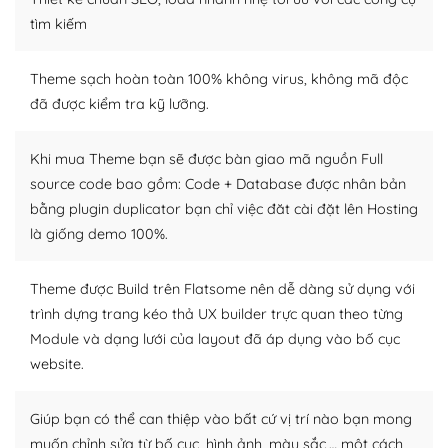
Dễ dàng tùy chỉnh trên WordPress
tìm kiếm
– Sở hữu một cộng đồng lớn, sẵn sàng hỗ trợ
Theme sạch hoàn toàn 100% không virus, không mã độc
WordPress là nơi lưu trữ cho một diễn đàn cộng đồng
đã được kiểm tra kỹ lưỡng.
khổng lồ được kiểm duyệt bởi các nhân viên và những
người cuồng tín WordPress.
Khi mua Theme bạn sẽ được bàn giao mã nguồn Full
source code bao gồm: Code + Database được nhân bản
Nếu bạn gặp khó khăn, bạn có thể lên mạng và tìm
bằng plugin duplicator bạn chỉ việc đăt cài đặt lên Hosting
kiếm những cộng đồng WordPress, họ sẽ giúp bạn trả
lời, giải đáp vấn đề của bạn.
là giống demo 100%.
Cộng đồng sử dụng WordPress sẵn sàng hỗ trợ bạn
Theme được Build trên Flatsome nên dễ dàng sử dụng với
trình dựng trang kéo thả UX builder trực quan theo từng
– Đa dạng plugin và themes
Module và dạng lưới của layout đã áp dụng vào bố cục
Plugin mở rộng là thành phần cài đặt thêm vào
website.
WordPress để tăng thêm các tính năng cần thiết. Có
nhiều plugin trả phí hoặc miễn phí.
Giúp bạn có thể can thiệp vào bất cứ vị trí nào bạn mong
muốn chỉnh sửa từ bố cục, hình ảnh, màu sắc,… một cách