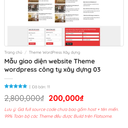
Trang chủ
/
Theme WordPress Xây dựng
Mẫu giao diện website Theme
wordpress công ty xây dựng 03
Đã bán:
11
Giá
Giá
2,800,000
₫
200,000
₫
gốc
hiện
Lưu ý: Giá full source code chưa bao gồm host + tên miền.
là:
tại
99% Toàn bộ các Theme đều được Build trên Flatsome.
2,800,000₫.
là: