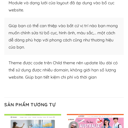
Module và dạng lưới của layout đã áp dụng vào bố cục
nhiều plugin trả phí hoặc miễn phí.
website.
Nhờ lượng người dùng đông đảo, thư viện themes và
plugin của WordPress rất phong phú. Bạn có thể thỏa
Giúp bạn có thể can thiệp vào bất cứ vị trí nào bạn mong
thích chọn lựa plugin và themes phù hợp cho mục đích
muốn chỉnh sửa từ bố cục, hình ảnh, màu sắc,… một cách
lập website của mình.
dễ dàng phù hợp với phong cách cũng như thương hiệu
của bạn.
WordPress đa dạng plugin và themes
– Dễ sử dụng
Theme được code trên Child theme nên update lâu dài có
thể sử dụng được nhiều domain, không giới hạn số lượng
Với mọi Hosting bất kỳ thì WordPress đều có thể dễ
website. Giúp bạn tiết kiệm chi phí và thời gian
dàng thiết lập vì thực tế nó đã cung cấp khoảng 60%
toàn bộ web.
Và bạn có toàn quyền tự do khi quyết định nơi lưu trữ
SẢN PHẨM TƯƠNG TỰ
trang web WordPress của bạn.
Dễ dàng lựa chọn Hosting cho website WordPress