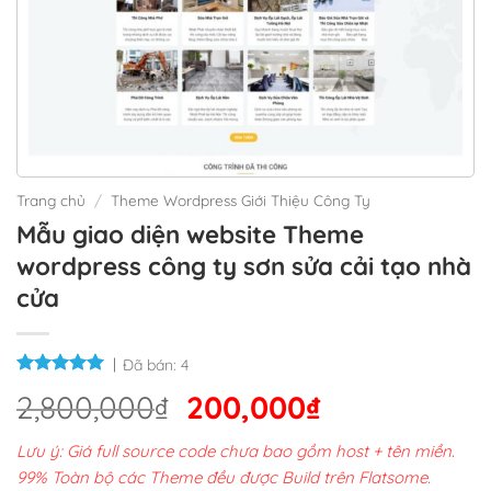
Trang chủ
/
Theme Wordpress Giới Thiệu Công Ty
Mẫu giao diện website Theme
wordpress công ty sơn sửa cải tạo nhà
cửa
Đã bán:
4
Giá
Giá
2,800,000
₫
200,000
₫
gốc
hiện
Lưu ý: Giá full source code chưa bao gồm host + tên miền.
là:
tại
99% Toàn bộ các Theme đều được Build trên Flatsome.