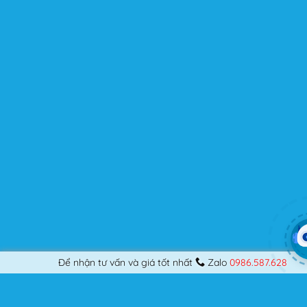
người dùng? Nếu bạn là một Designer mới bắt đầu thiết
kế những Website đầu tiên, hay đã là một lập trình viên
chuyên nghiệp, nó vẫn thỏa mãn bạn dù là một người
khó tính.
Được cập nhật liên tục
Flatsome là sản phẩm bán chạy nhất của UX-Themes.
Vì thế, nó luôn được đầu tư và ưu ái cập nhật các tính
năng mới nhất, tốt nhất.
Flatsome còn hỗ trợ hơn 12 ngôn ngữ khác nhau, do đó
bạn có thể dịch Website ra hầu hết mọi ngôn ngữ mà
bạn muốn.