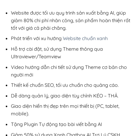
2,800,000₫.
là:
200,000₫.
Website được tối ưu quy trình sản xuất bằng AI, giúp
giảm 80% chi phí nhân công, sản phẩm hoàn thiện rất
tốt với giá cả phải chăng.
Phát triển với xu hướng
Website chuẩn xanh
Hỗ trợ cài đặt, sử dụng Theme thông qua
Ultraviewer/Teamview
Video hướng dẫn chi tiết sử dụng Theme cơ bản cho
người mới
Thiết kế chuẩn SEO, tối ưu chuẩn cho quảng cáo.
Dễ dàng quản lý, giao diện tùy chỉnh KÉO – THẢ.
Giao diện hiển thị đẹp trên mọi thiết bị (PC, tablet,
mobile).
Tặng Plugin Tự động tạo bài viết bằng AI
Giảm 50% sử dụng Xanh Chatbox AI Trợ Lý CSKH