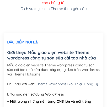
cho chúng tôi
(+150,000₫)
Dịch vụ tùy chỉnh Theme theo yêu cầu
Cài đặt SMTP Mail cho site Wordpress
(+100,000₫)
Thiết kế logo đơn giản để đăng web
(+300,000₫)
Chỉnh sửa site theo yêu cầu tuỳ chọn
(+2,000,000₫)
ĐẶC ĐIỂM NỔI BẬT
Mua thêm Host + Tên miền
Tên miền quốc tế .com .net .org (1 năm)
(+300,000₫)
Giới thiệu Mẫu giao diện website Theme
wordpress công ty sơn sửa cải tạo nhà cửa
Tên miền Việt Nam .vn (1 năm)
(+550,000₫)
Mẫu giao diện website Theme wordpress công ty sơn
Hosting 2GB SSD (1 năm)
(+450,000₫)
sửa cải tạo nhà cửa được xây dựng dựa trên Wordpress
với Theme Flatsome
Hosting 3GB SSD (1 năm)
(+550,000₫)
Phù hợp với web:
Theme Wordpress Giới Thiệu Công Ty
Hosting 5GB SSD (1 năm)
(+650,000₫)
I. Tại sao nên sử dụng WordPress
Hosting 8GB SSD (1 năm)
(+950,000₫)
– Một trong những nền tảng CMS lớn và nổi tiếng