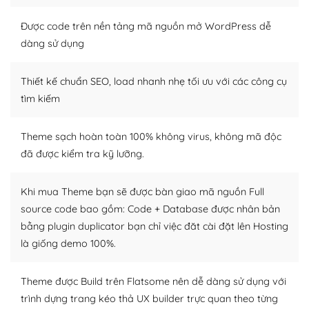
thiết kế tốt, bạn có thể tự sửa đổi. Nếu không bạn có thể
tìm kiếm chúng trên Internet hoặc nhờ chuyên gia.
Được code trên nền tảng mã nguồn mở WordPress dễ
dàng sử dụng
Dễ dàng tùy chỉnh trên WordPress
Thiết kế chuẩn SEO, load nhanh nhẹ tối ưu với các công cụ
– Sở hữu một cộng đồng lớn, sẵn sàng hỗ trợ
tìm kiếm
WordPress là nơi lưu trữ cho một diễn đàn cộng đồng
khổng lồ được kiểm duyệt bởi các nhân viên và những
Theme sạch hoàn toàn 100% không virus, không mã độc
người cuồng tín WordPress.
đã được kiểm tra kỹ lưỡng.
Nếu bạn gặp khó khăn, bạn có thể lên mạng và tìm
kiếm những cộng đồng WordPress, họ sẽ giúp bạn trả
Khi mua Theme bạn sẽ được bàn giao mã nguồn Full
lời, giải đáp vấn đề của bạn.
source code bao gồm: Code + Database được nhân bản
bằng plugin duplicator bạn chỉ việc đăt cài đặt lên Hosting
Cộng đồng sử dụng WordPress sẵn sàng hỗ trợ bạn
là giống demo 100%.
– Đa dạng plugin và themes
Theme được Build trên Flatsome nên dễ dàng sử dụng với
Plugin mở rộng là thành phần cài đặt thêm vào
trình dựng trang kéo thả UX builder trực quan theo từng
WordPress để tăng thêm các tính năng cần thiết. Có