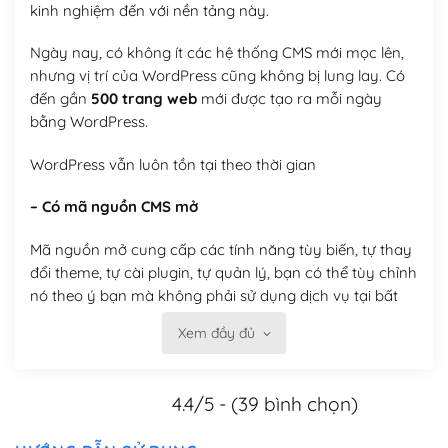
kinh nghiệm đến với nền tảng này.
Ngày nay, có không ít các hệ thống CMS mới mọc lên,
nhưng vị trí của WordPress cũng không bị lung lay. Có
đến gần
500 trang web
mới được tạo ra mỗi ngày
bằng WordPress.
WordPress vẫn luôn tồn tại theo thời gian
– Có mã nguồn CMS mở
Mã nguồn mở cung cấp các tính năng tùy biến, tự thay
đổi theme, tự cài plugin, tự quản lý, bạn có thể tùy chỉnh
nó theo ý bạn mà không phải sử dụng dịch vụ tại bất
kỳ đơn vị nào.
Xem đầy đủ
Việc của bạn là đăng ký một tên miền và hosting để
chạy WordPress.
4.4/5 - (39 bình chọn)
Có thể tùy biến trên website WordPress