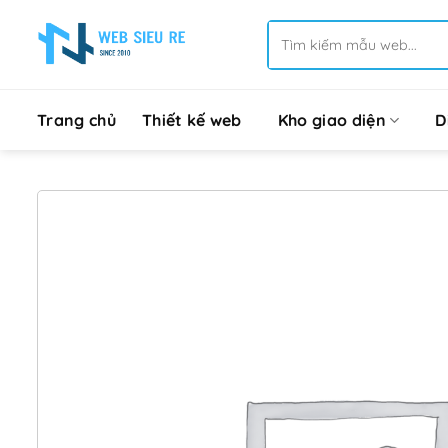
Bỏ
Tìm
qua
kiếm:
nội
dung
Trang chủ
Thiết kế web
Kho giao diện
D