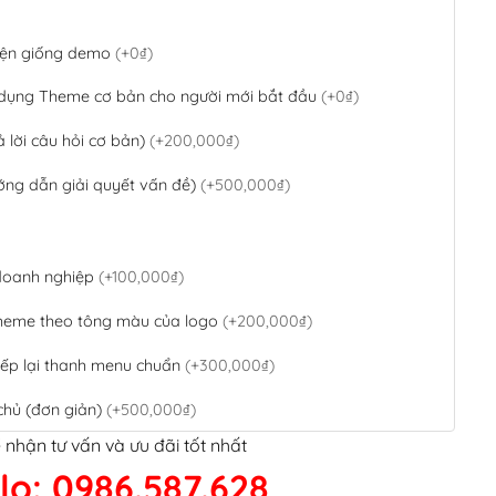
 diện giống demo
(+0₫)
 dụng Theme cơ bản cho người mới bắt đầu
(+0₫)
ả lời câu hỏi cơ bản)
(+200,000₫)
ớng dẫn giải quyết vấn đề)
(+500,000₫)
 doanh nghiệp
(+100,000₫)
theme theo tông màu của logo
(+200,000₫)
ếp lại thanh menu chuẩn
(+300,000₫)
chủ (đơn giản)
(+500,000₫)
 nhận tư vấn và ưu đãi tốt nhất
QR Code ngân hàng
(+100,000₫)
lo: 0986.587.628