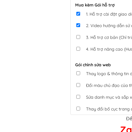
Mua kèm Gói hỗ trợ
1. Hỗ trợ cài đặt giao
2. Video hướng dẫn sử
3. Hỗ trợ cơ bản (Chỉ tr
4. Hỗ trợ nâng cao (Hư
Gói chỉnh sửa web
Thay logo & thông tin
Đổi màu chủ đạo của 
Sửa danh mục và sắp x
Thay đổi bố cục trang 
Để
Tích hợp thanh toán 
Za