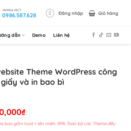
Đăng nhập
Giỏ hàng
0986.587.628
ướng dẫn
Demo
Liên hệ
website Theme WordPress công
giấy và in bao bì
Giá
00,000
₫
hiện
chưa bao gồm host + tên miền. 99% Toàn bộ các Theme đều
tại