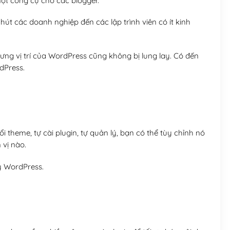
t công cụ cho các blogger.
út các doanh nghiệp đến các lập trình viên có ít kinh
ng vị trí của WordPress cũng không bị lung lay. Có đến
dPress.
 theme, tự cài plugin, tự quản lý, bạn có thể tùy chỉnh nó
 vị nào.
y WordPress.