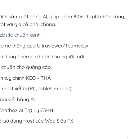
00,000₫.
là:
1,200,000₫.
rình sản xuất bằng AI, giúp giảm 80% chi phí nhân công,
ốt với giá cả phải chăng.
bsite chuẩn xanh
 Theme thông qua Ultraviewer/Teamview
 sử dụng Theme cơ bản cho người mới
ưu chuẩn cho quảng cáo.
ện tùy chỉnh KÉO – THẢ.
 mọi thiết bị (PC, tablet, mobile).
ài viết bằng AI
hatbox AI Trợ Lý CSKH
i sử dụng Host của Web Siêu Rẻ