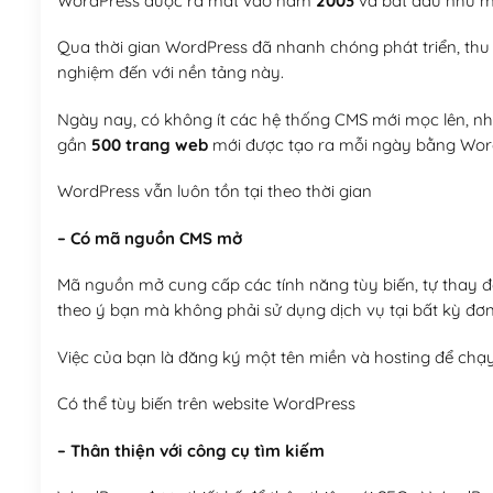
WordPress được ra mắt vào năm
2003
và bắt đầu như mộ
Qua thời gian WordPress đã nhanh chóng phát triển, thu h
nghiệm đến với nền tảng này.
Ngày nay, có không ít các hệ thống CMS mới mọc lên, như
gần
500 trang web
mới được tạo ra mỗi ngày bằng Wor
WordPress vẫn luôn tồn tại theo thời gian
– Có mã nguồn CMS mở
Mã nguồn mở cung cấp các tính năng tùy biến, tự thay đổi
theo ý bạn mà không phải sử dụng dịch vụ tại bất kỳ đơn
Việc của bạn là đăng ký một tên miền và hosting để chạ
Có thể tùy biến trên website WordPress
– Thân thiện với công cụ tìm kiếm