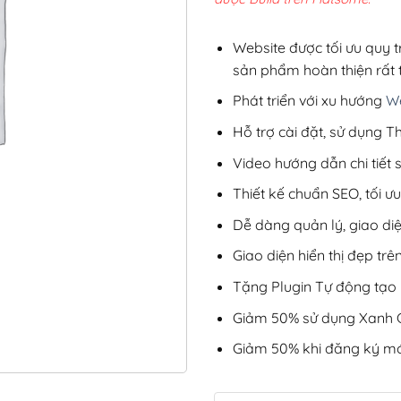
5,8
Website được tối ưu quy t
sản phẩm hoàn thiện rất t
Phát triển với xu hướng
We
Hỗ trợ cài đặt, sử dụng
Video hướng dẫn chi tiết
Thiết kế chuẩn SEO, tối 
Dễ dàng quản lý, giao di
Giao diện hiển thị đẹp trên
Tặng Plugin Tự động tạo b
Giảm 50% sử dụng Xanh C
Giảm 50% khi đăng ký mớ