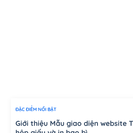
ĐẶC ĐIỂM NỔI BẬT
Giới thiệu Mẫu giao diện website
hộp giấy và in bao bì