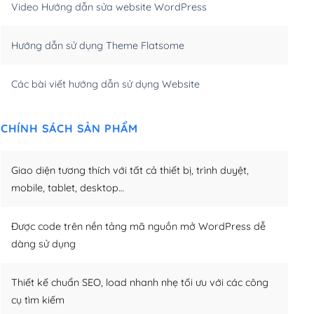
Video Hướng dẫn sửa website WordPress
m)
(+650,000₫)
Hướng dẫn sử dụng Theme Flatsome
m)
(+950,000₫)
Các bài viết hướng dẫn sử dụng Website
CHÍNH SÁCH SẢN PHẨM
Giao diện tương thích với tất cả thiết bị, trình duyệt,
mobile, tablet, desktop…
Được code trên nền tảng mã nguồn mở WordPress dễ
dàng sử dụng
Thiết kế chuẩn SEO, load nhanh nhẹ tối ưu với các công
cụ tìm kiếm