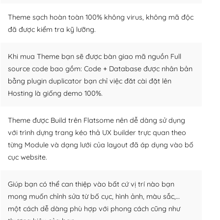
Theme sạch hoàn toàn 100% không virus, không mã độc
đã được kiểm tra kỹ lưỡng.
Khi mua Theme bạn sẽ được bàn giao mã nguồn Full
source code bao gồm: Code + Database được nhân bản
bằng plugin duplicator bạn chỉ việc đăt cài đặt lên
Hosting là giống demo 100%.
Theme được Build trên Flatsome nên dễ dàng sử dụng
với trình dựng trang kéo thả UX builder trực quan theo
từng Module và dạng lưới của layout đã áp dụng vào bố
cục website.
Giúp bạn có thể can thiệp vào bất cứ vị trí nào bạn
mong muốn chỉnh sửa từ bố cục, hình ảnh, màu sắc,…
một cách dễ dàng phù hợp với phong cách cũng như