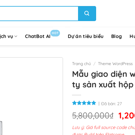
HOT
ịch vụ
ChatBot AI
Dự án tiêu biểu
Blog
H
Trang chủ
/
Theme WordPress
Mẫu giao diện 
ty sản xuất hộp 
Đã bán:
27
Giá
5,800,000
₫
1,2
gốc
Lưu ý: Giá full source code 
là:
được Build trên Flatsome.