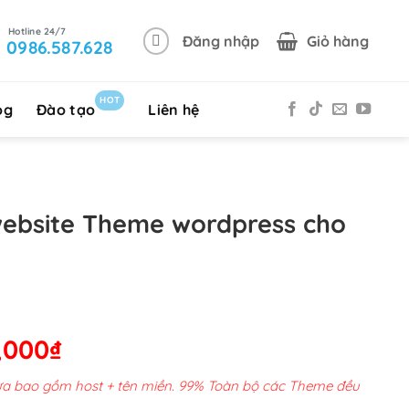
Đăng nhập
Giỏ hàng
0986.587.628
HOT
og
Đào tạo
Liên hệ
website Theme wordpress cho
Giá
,000
₫
hiện
chưa bao gồm host + tên miền. 99% Toàn bộ các Theme đều
tại