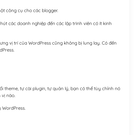
t công cụ cho các blogger.
út các doanh nghiệp đến các lập trình viên có ít kinh
ng vị trí của WordPress cũng không bị lung lay. Có đến
dPress.
 theme, tự cài plugin, tự quản lý, bạn có thể tùy chỉnh nó
 vị nào.
y WordPress.