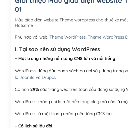
Giới thiệu Mẫu giao diện website
01
Mẫu giao diện website Theme wordpress cho thuê xe má
Flatsome
Phù hợp với web:
Theme WordPress
,
Theme WordPress Đ
I. Tại sao nên sử dụng WordPress
– Một trong những nền tảng CMS lớn và nổi tiếng
WordPress đứng đầu danh sách ba gói xây dựng trang web
là
Joomla
và
Drupal
.
Có hơn
29%
các trang web trên toàn cầu đang sử dụng W
WordPress không chỉ là một nền tảng blog mà còn là một
WordPress là một trong những nền tảng CMS lớn
– Có lịch sử lâu đời