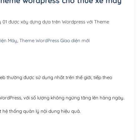
 Theme wordpress cho thuê xe máy
Hosting 3GB SSD (1 nă
Hosting 5GB SSD (1 nă
y 01 được xây dựng dựa trên Wordpress với Theme
Hosting 8GB SSD (1 nă
iện Máy
,
Theme WordPress Giao diện mới
 thường được sử dụng nhất trên thế giới, tiếp theo
ordPress, với số lượng không ngừng tăng lên hàng ngày.
 hệ thống quản lý nội dung hiệu quả.