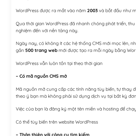
WordPress được ra mắt vào năm
2003
và bắt đầu như mộ
Qua thời gian WordPress đã nhanh chóng phát triển, thu h
nghiệm đến với nền tảng này.
Ngày nay, có không ít các hệ thống CMS mới mọc lên, như
gần
500 trang web
mới được tạo ra mỗi ngày bằng Wor
WordPress vẫn luôn tồn tại theo thời gian
– Có mã nguồn CMS mở
Mã nguồn mở cung cấp các tính năng tùy biến, tự thay đổi
theo ý bạn mà không phải sử dụng dịch vụ tại bất kỳ đơn
Việc của bạn là đăng ký một tên miền và hosting để chạ
Có thể tùy biến trên website WordPress
– Thân thiện với công cụ tìm kiếm