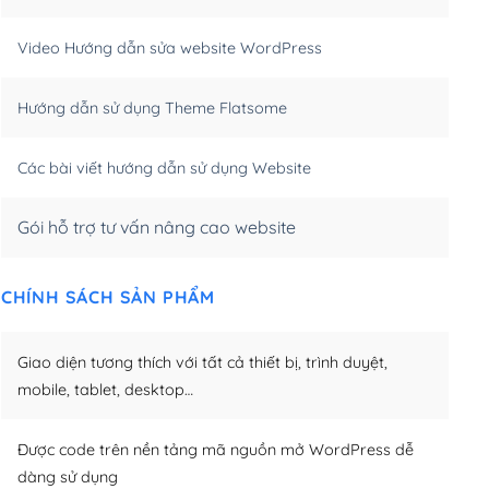
m)
(+550,000₫)
Video Hướng dẫn sửa website WordPress
m)
(+650,000₫)
Hướng dẫn sử dụng Theme Flatsome
m)
(+950,000₫)
Các bài viết hướng dẫn sử dụng Website
Gói hỗ trợ tư vấn nâng cao website
CHÍNH SÁCH SẢN PHẨM
Giao diện tương thích với tất cả thiết bị, trình duyệt,
mobile, tablet, desktop…
Được code trên nền tảng mã nguồn mở WordPress dễ
dàng sử dụng