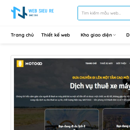
Bỏ
Tìm
qua
kiếm:
nội
dung
Trang chủ
Thiết kế web
Kho giao diện
D