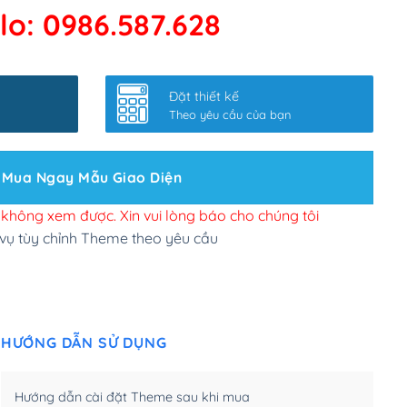
lo: 0986.587.628
 kết google, cập nhật sitemap
(+50,000₫)
nhanh
(+0₫)
Đặt thiết kế
ở slider chính
(+200,000₫)
Theo yêu cầu của bạn
 bộ site theo yêu cầu
(+150,000₫)
Mua Ngay Mẫu Giao Diện
 site Wordpress
(+100,000₫)
n để đăng web
(+300,000₫)
i không xem được. Xin vui lòng báo cho chúng tôi
 vụ tùy chỉnh Theme theo yêu cầu
u cầu tuỳ chọn
(+2,000,000₫)
.net .org (1 năm)
(+300,000₫)
HƯỚNG DẪN SỬ DỤNG
(1 năm)
(+550,000₫)
m)
(+450,000₫)
Hướng dẫn cài đặt Theme sau khi mua