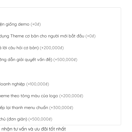
 diện giống demo
(+0₫)
 dụng Theme cơ bản cho người mới bắt đầu
(+0₫)
ả lời câu hỏi cơ bản)
(+200,000₫)
ớng dẫn giải quyết vấn đề)
(+500,000₫)
 doanh nghiệp
(+100,000₫)
theme theo tông màu của logo
(+200,000₫)
ếp lại thanh menu chuẩn
(+300,000₫)
chủ (đơn giản)
(+500,000₫)
 nhận tư vấn và ưu đãi tốt nhất
QR Code ngân hàng
(+100,000₫)