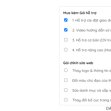
Mua kèm Gói hỗ trợ
1. Hỗ trợ cài đặt giao
2. Video hướng dẫn sử
3. Hỗ trợ cơ bản (Chỉ tr
4. Hỗ trợ nâng cao (Hư
Gói chỉnh sửa web
Thay logo & thông tin
Đổi màu chủ đạo của 
Sửa danh mục và sắp x
Thay đổi bố cục trang 
Để
Tích hợp thanh toán 