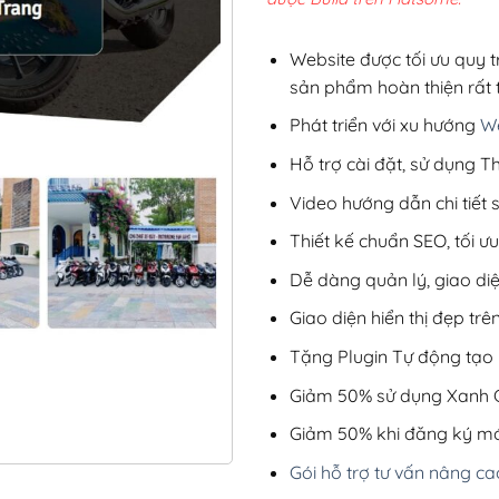
3,80
Website được tối ưu quy t
sản phẩm hoàn thiện rất t
Phát triển với xu hướng
We
Hỗ trợ cài đặt, sử dụng
Video hướng dẫn chi tiết
Thiết kế chuẩn SEO, tối 
Dễ dàng quản lý, giao di
Giao diện hiển thị đẹp trên
Tặng Plugin Tự động tạo b
Giảm 50% sử dụng Xanh C
Giảm 50% khi đăng ký mớ
Gói hỗ trợ tư vấn nâng ca