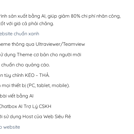
0,000₫.
là:
500,000₫.
rình sản xuất bằng AI, giúp giảm 80% chi phí nhân công,
ốt với giá cả phải chăng.
bsite chuẩn xanh
 Theme thông qua Ultraviewer/Teamview
 sử dụng Theme cơ bản cho người mới
ưu chuẩn cho quảng cáo.
ện tùy chỉnh KÉO – THẢ.
 mọi thiết bị (PC, tablet, mobile).
ài viết bằng AI
hatbox AI Trợ Lý CSKH
i sử dụng Host của Web Siêu Rẻ
o website