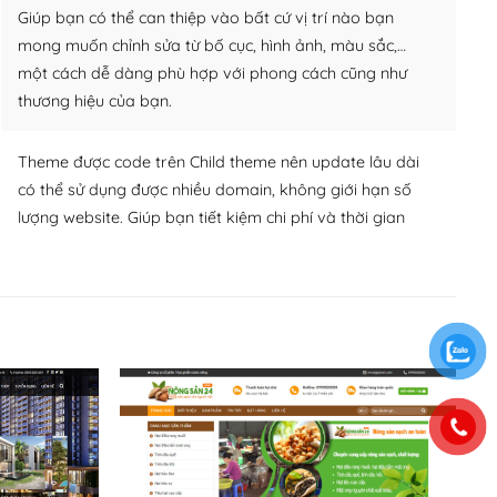
Giúp bạn có thể can thiệp vào bất cứ vị trí nào bạn
mong muốn chỉnh sửa từ bố cục, hình ảnh, màu sắc,…
một cách dễ dàng phù hợp với phong cách cũng như
thương hiệu của bạn.
Theme được code trên Child theme nên update lâu dài
có thể sử dụng được nhiều domain, không giới hạn số
lượng website. Giúp bạn tiết kiệm chi phí và thời gian