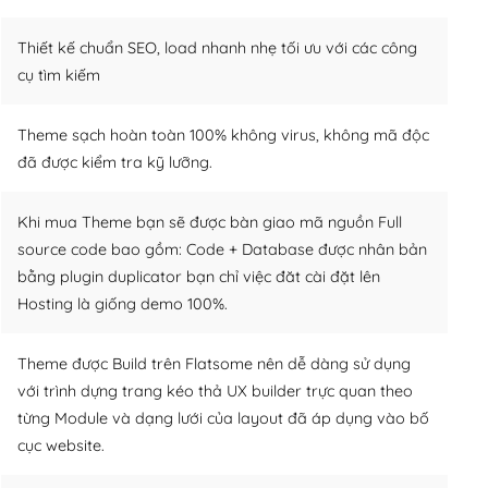
Thiết kế chuẩn SEO, load nhanh nhẹ tối ưu với các công
cụ tìm kiếm
Theme sạch hoàn toàn 100% không virus, không mã độc
đã được kiểm tra kỹ lưỡng.
Khi mua Theme bạn sẽ được bàn giao mã nguồn Full
source code bao gồm: Code + Database được nhân bản
bằng plugin duplicator bạn chỉ việc đăt cài đặt lên
Hosting là giống demo 100%.
Theme được Build trên Flatsome nên dễ dàng sử dụng
với trình dựng trang kéo thả UX builder trực quan theo
từng Module và dạng lưới của layout đã áp dụng vào bố
cục website.