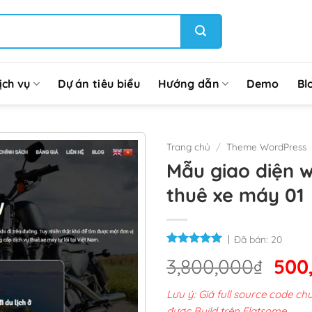
ịch vụ
Dự án tiêu biểu
Hướng dẫn
Demo
Bl
Trang chủ
/
Theme WordPress
Mẫu giao diện 
thuê xe máy 01
Đã bán:
20
Giá
3,800,000
₫
500
gốc
Lưu ý: Giá full source code 
là:
được Build trên Flatsome.