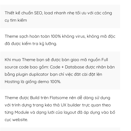
Thiết kế chuẩn SEO, load nhanh nhẹ tối ưu với các công
cụ tìm kiếm
Theme sạch hoàn toàn 100% không virus, không mã độc
đã được kiểm tra kỹ lưỡng.
Khi mua Theme bạn sẽ được bàn giao mã nguồn Full
source code bao gồm: Code + Database được nhân bản
bằng plugin duplicator bạn chỉ việc đăt cài đặt lên
Hosting là giống demo 100%.
Theme được Build trên Flatsome nên dễ dàng sử dụng
với trình dựng trang kéo thả UX builder trực quan theo
từng Module và dạng lưới của layout đã áp dụng vào bố
cục website.