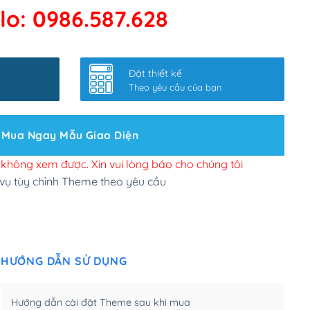
lo: 0986.587.628
 kết google, cập nhật sitemap
(+50,000₫)
nhanh
(+0₫)
Đặt thiết kế
ở slider chính
(+200,000₫)
Theo yêu cầu của bạn
 bộ site theo yêu cầu
(+150,000₫)
Mua Ngay Mẫu Giao Diện
 site Wordpress
(+100,000₫)
n để đăng web
(+300,000₫)
i không xem được. Xin vui lòng báo cho chúng tôi
 vụ tùy chỉnh Theme theo yêu cầu
u cầu tuỳ chọn
(+2,000,000₫)
.net .org (1 năm)
(+300,000₫)
HƯỚNG DẪN SỬ DỤNG
(1 năm)
(+550,000₫)
m)
(+450,000₫)
Hướng dẫn cài đặt Theme sau khi mua