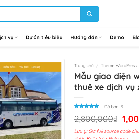
ịch vụ
Dự án tiêu biểu
Hướng dẫn
Demo
Bl
Trang chủ
/
Theme WordPress
Mẫu giao diện 
thuê xe dịch vụ 
Đã bán:
3
Giá
2,800,000
₫
1,0
gốc
Lưu ý: Giá full source code 
là:
được Build trên Flatsome.