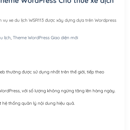
 Theme WordPress Cho thuê xe dịch
Hosting 3GB SSD (1 nă
Hosting 5GB SSD (1 nă
h vụ xe du lịch WSR113 được xây dựng dựa trên Wordpress
Hosting 8GB SSD (1 nă
 lịch
,
Theme WordPress Giao diện mới
 thường được sử dụng nhất trên thế giới, tiếp theo
ordPress, với số lượng không ngừng tăng lên hàng ngày.
 hệ thống quản lý nội dung hiệu quả.