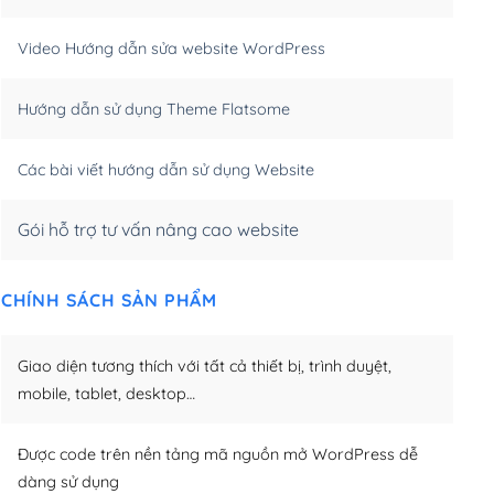
m)
(+550,000₫)
Video Hướng dẫn sửa website WordPress
m)
(+650,000₫)
Hướng dẫn sử dụng Theme Flatsome
m)
(+950,000₫)
Các bài viết hướng dẫn sử dụng Website
Gói hỗ trợ tư vấn nâng cao website
CHÍNH SÁCH SẢN PHẨM
Giao diện tương thích với tất cả thiết bị, trình duyệt,
mobile, tablet, desktop…
Được code trên nền tảng mã nguồn mở WordPress dễ
dàng sử dụng