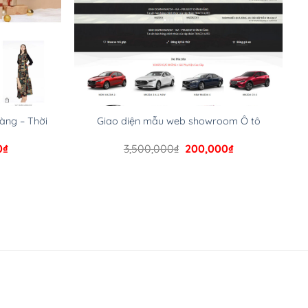
àng – Thời
Giao diện mẫu web showroom Ô tô
Giá
Giá
Giá
0
₫
3,500,000
₫
200,000
₫
hiện
gốc
hiện
tại
là:
tại
000₫.
là:
3,500,000₫.
là:
99,000₫.
200,000₫.