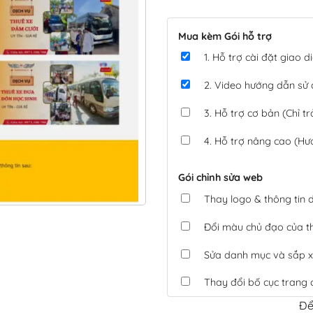
Mua kèm Gói hỗ trợ
1. Hỗ trợ cài đặt giao
2. Video hướng dẫn sử
3. Hỗ trợ cơ bản (Chỉ tr
4. Hỗ trợ nâng cao (Hư
Gói chỉnh sửa web
Thay logo & thông tin
Đổi màu chủ đạo của 
Sửa danh mục và sắp x
Thay đổi bố cục trang 
Để
Tích hợp thanh toán 