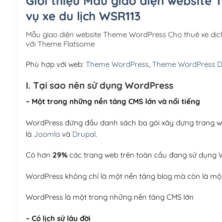
Giới thiệu Mẫu giao diện website
vụ xe du lịch WSR113
Mẫu giao diện website Theme WordPress Cho thuê xe dịc
với Theme Flatsome
Phù hợp với web:
Theme WordPress
,
Theme WordPress Du
I. Tại sao nên sử dụng WordPress
– Một trong những nền tảng CMS lớn và nổi tiếng
WordPress đứng đầu danh sách ba gói xây dựng trang web
là
Joomla
và
Drupal
.
Có hơn
29%
các trang web trên toàn cầu đang sử dụng W
WordPress không chỉ là một nền tảng blog mà còn là một
WordPress là một trong những nền tảng CMS lớn
– Có lịch sử lâu đời