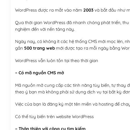
WordPress được ra mắt vào năm
2003
và bắt đầu như mộ
Qua thời gian WordPress đã nhanh chóng phát triển, thu h
nghiệm đến với nền tảng này.
Ngày nay, có không ít các hệ thống CMS mới mọc lên, như
gần
500 trang web
mới được tạo ra mỗi ngày bằng Wor
WordPress vẫn luôn tồn tại theo thời gian
– Có mã nguồn CMS mở
Mã nguồn mở cung cấp các tính năng tùy biến, tự thay đổi
theo ý bạn mà không phải sử dụng dịch vụ tại bất kỳ đơn
Việc của bạn là đăng ký một tên miền và hosting để chạ
Có thể tùy biến trên website WordPress
– Thân thiện với công cụ tìm kiếm