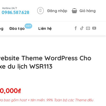
Đăng nhập
Giỏ hàng
0986.587.628
HOT
og
Đào tạo
Liên hệ
website Theme WordPress Cho
xe du lịch WSR113
Giá
00,000
₫
hiện
chưa bao gồm host + tên miền. 99% Toàn bộ các Theme đều
tại