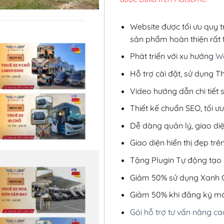
2,8
Website được tối ưu quy t
sản phẩm hoàn thiện rất t
Phát triển với xu hướng
We
Hỗ trợ cài đặt, sử dụng
Video hướng dẫn chi tiết
Thiết kế chuẩn SEO, tối 
Dễ dàng quản lý, giao di
Giao diện hiển thị đẹp trên
Tặng Plugin Tự động tạo b
Giảm 50% sử dụng Xanh C
Giảm 50% khi đăng ký mớ
Gói hỗ trợ tư vấn nâng ca