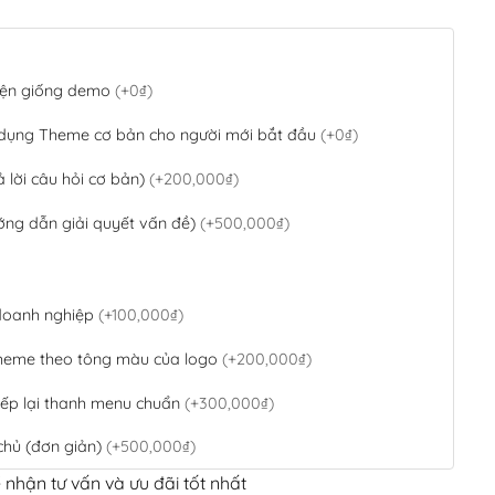
 diện giống demo
(+0₫)
 dụng Theme cơ bản cho người mới bắt đầu
(+0₫)
ả lời câu hỏi cơ bản)
(+200,000₫)
ớng dẫn giải quyết vấn đề)
(+500,000₫)
 doanh nghiệp
(+100,000₫)
theme theo tông màu của logo
(+200,000₫)
ếp lại thanh menu chuẩn
(+300,000₫)
chủ (đơn giản)
(+500,000₫)
 nhận tư vấn và ưu đãi tốt nhất
QR Code ngân hàng
(+100,000₫)