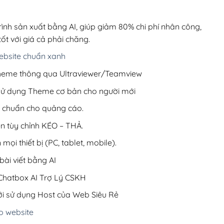
00,000₫.
là:
1,000,000₫.
rình sản xuất bằng AI, giúp giảm 80% chi phí nhân công,
ốt với giá cả phải chăng.
bsite chuẩn xanh
 Theme thông qua Ultraviewer/Teamview
 sử dụng Theme cơ bản cho người mới
ưu chuẩn cho quảng cáo.
ện tùy chỉnh KÉO – THẢ.
 mọi thiết bị (PC, tablet, mobile).
ài viết bằng AI
hatbox AI Trợ Lý CSKH
i sử dụng Host của Web Siêu Rẻ
o website