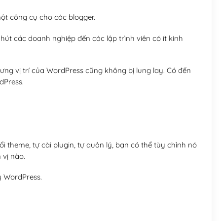
t công cụ cho các blogger.
út các doanh nghiệp đến các lập trình viên có ít kinh
ng vị trí của WordPress cũng không bị lung lay. Có đến
dPress.
 theme, tự cài plugin, tự quản lý, bạn có thể tùy chỉnh nó
 vị nào.
y WordPress.