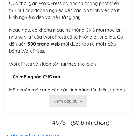
Qua thời gian WordPress đã nhanh chóng phát triển,
thu hút các doanh nghiệp đến các lập trình viên có ít
kinh nghiệm đến với nền tảng này.
Ngày nay, có không ít các hệ thống CMS mới mọc lên,
nhưng vị trí của WordPress cũng không bị lung lay. Có
đến gần
500 trang web
mới được tạo ra mỗi ngày
bằng WordPress.
WordPress vẫn luôn tồn tại theo thời gian
– Có mã nguồn CMS mở
Mã nguồn mở cung cấp các tính năng tùy biến, tự thay
đổi theme, tự cài plugin, tự quản lý, bạn có thể tùy chỉnh
Xem đầy đủ
nó theo ý bạn mà không phải sử dụng dịch vụ tại bất
kỳ đơn vị nào.
4.9/5 - (50 bình chọn)
Việc của bạn là đăng ký một tên miền và hosting để
chạy WordPress.