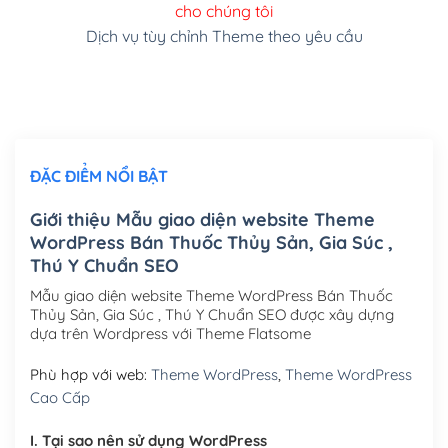
cho chúng tôi
(+150,000₫)
Dịch vụ tùy chỉnh Theme theo yêu cầu
Cài đặt SMTP Mail cho site Wordpress
(+100,000₫)
Thiết kế logo đơn giản để đăng web
(+300,000₫)
Chỉnh sửa site theo yêu cầu tuỳ chọn
(+2,000,000₫)
ĐẶC ĐIỂM NỔI BẬT
Mua thêm Host + Tên miền
Tên miền quốc tế .com .net .org (1 năm)
(+300,000₫)
Giới thiệu Mẫu giao diện website Theme
WordPress Bán Thuốc Thủy Sản, Gia Súc ,
Tên miền Việt Nam .vn (1 năm)
(+550,000₫)
Thú Y Chuẩn SEO
Hosting 2GB SSD (1 năm)
(+450,000₫)
Mẫu giao diện website Theme WordPress Bán Thuốc
Thủy Sản, Gia Súc , Thú Y Chuẩn SEO được xây dựng
Hosting 3GB SSD (1 năm)
(+550,000₫)
dựa trên Wordpress với Theme Flatsome
Hosting 5GB SSD (1 năm)
(+650,000₫)
Phù hợp với web:
Theme WordPress
,
Theme WordPress
Cao Cấp
Hosting 8GB SSD (1 năm)
(+950,000₫)
I. Tại sao nên sử dụng WordPress