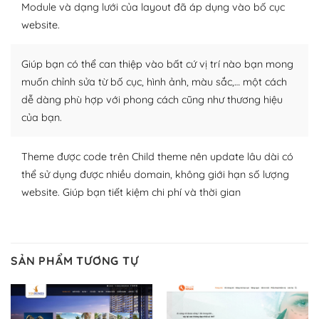
Module và dạng lưới của layout đã áp dụng vào bố cục
Plugin mở rộng là thành phần cài đặt thêm vào
website.
WordPress để tăng thêm các tính năng cần thiết. Có
nhiều plugin trả phí hoặc miễn phí.
Giúp bạn có thể can thiệp vào bất cứ vị trí nào bạn mong
Nhờ lượng người dùng đông đảo, thư viện themes và
muốn chỉnh sửa từ bố cục, hình ảnh, màu sắc,… một cách
plugin của WordPress rất phong phú. Bạn có thể thỏa
dễ dàng phù hợp với phong cách cũng như thương hiệu
thích chọn lựa plugin và themes phù hợp cho mục đích
của bạn.
lập website của mình.
Theme được code trên Child theme nên update lâu dài có
WordPress đa dạng plugin và themes
thể sử dụng được nhiều domain, không giới hạn số lượng
– Dễ sử dụng
website. Giúp bạn tiết kiệm chi phí và thời gian
Với mọi Hosting bất kỳ thì WordPress đều có thể dễ
dàng thiết lập vì thực tế nó đã cung cấp khoảng 60%
toàn bộ web.
SẢN PHẨM TƯƠNG TỰ
Và bạn có toàn quyền tự do khi quyết định nơi lưu trữ
trang web WordPress của bạn.