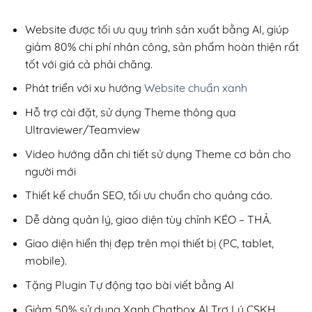
2,800,000₫.
là:
1,100,000₫.
Website được tối ưu quy trình sản xuất bằng AI, giúp
giảm 80% chi phí nhân công, sản phẩm hoàn thiện rất
tốt với giá cả phải chăng.
Phát triển với xu hướng
Website chuẩn xanh
Hỗ trợ cài đặt, sử dụng Theme thông qua
Ultraviewer/Teamview
Video hướng dẫn chi tiết sử dụng Theme cơ bản cho
người mới
Thiết kế chuẩn SEO, tối ưu chuẩn cho quảng cáo.
Dễ dàng quản lý, giao diện tùy chỉnh KÉO – THẢ.
Giao diện hiển thị đẹp trên mọi thiết bị (PC, tablet,
mobile).
Tặng Plugin Tự động tạo bài viết bằng AI
Giảm 50% sử dụng Xanh Chatbox AI Trợ Lý CSKH