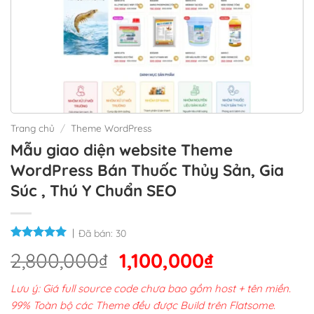
Trang chủ
/
Theme WordPress
Mẫu giao diện website Theme
WordPress Bán Thuốc Thủy Sản, Gia
Súc , Thú Y Chuẩn SEO
Đã bán:
30
Giá
Giá
2,800,000
₫
1,100,000
₫
gốc
hiện
Lưu ý: Giá full source code chưa bao gồm host + tên miền.
là:
tại
99% Toàn bộ các Theme đều được Build trên Flatsome.