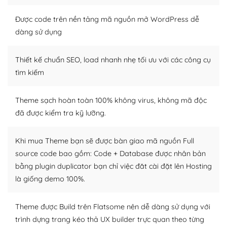
Nếu bạn có các kỹ thuật cơ bản với một theme được
Được code trên nền tảng mã nguồn mở WordPress dễ
thiết kế tốt, bạn có thể tự sửa đổi. Nếu không bạn có thể
dàng sử dụng
tìm kiếm chúng trên Internet hoặc nhờ chuyên gia.
Thiết kế chuẩn SEO, load nhanh nhẹ tối ưu với các công cụ
Dễ dàng tùy chỉnh trên WordPress
tìm kiếm
– Sở hữu một cộng đồng lớn, sẵn sàng hỗ trợ
Theme sạch hoàn toàn 100% không virus, không mã độc
WordPress là nơi lưu trữ cho một diễn đàn cộng đồng
đã được kiểm tra kỹ lưỡng.
khổng lồ được kiểm duyệt bởi các nhân viên và những
người cuồng tín WordPress.
Khi mua Theme bạn sẽ được bàn giao mã nguồn Full
Nếu bạn gặp khó khăn, bạn có thể lên mạng và tìm
source code bao gồm: Code + Database được nhân bản
kiếm những cộng đồng WordPress, họ sẽ giúp bạn trả
bằng plugin duplicator bạn chỉ việc đăt cài đặt lên Hosting
lời, giải đáp vấn đề của bạn.
là giống demo 100%.
Cộng đồng sử dụng WordPress sẵn sàng hỗ trợ bạn
Theme được Build trên Flatsome nên dễ dàng sử dụng với
– Đa dạng plugin và themes
trình dựng trang kéo thả UX builder trực quan theo từng