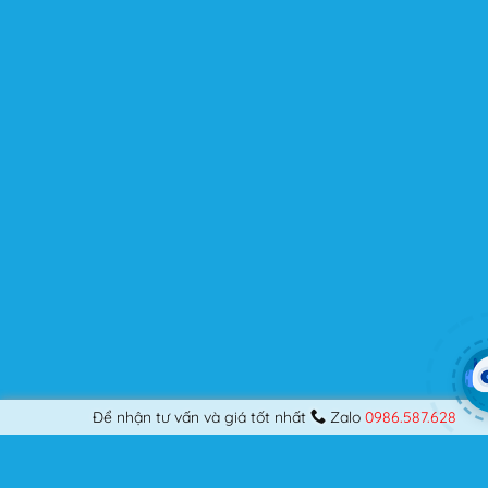
trung tối ưu để nâng cao trải nghiệm của người dùng.
Flatsome là gì mà có thể đáp ứng mọi nhu cầu của
người dùng? Nếu bạn là một Designer mới bắt đầu thiết
kế những Website đầu tiên, hay đã là một lập trình viên
chuyên nghiệp, nó vẫn thỏa mãn bạn dù là một người
khó tính.
Được cập nhật liên tục
Flatsome là sản phẩm bán chạy nhất của UX-Themes.
Vì thế, nó luôn được đầu tư và ưu ái cập nhật các tính
năng mới nhất, tốt nhất.
Flatsome còn hỗ trợ hơn 12 ngôn ngữ khác nhau, do đó
bạn có thể dịch Website ra hầu hết mọi ngôn ngữ mà
bạn muốn.