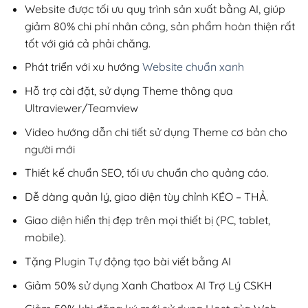
800,000₫.
Website được tối ưu quy trình sản xuất bằng AI, giúp
giảm 80% chi phí nhân công, sản phẩm hoàn thiện rất
tốt với giá cả phải chăng.
Phát triển với xu hướng
Website chuẩn xanh
Hỗ trợ cài đặt, sử dụng Theme thông qua
Ultraviewer/Teamview
Video hướng dẫn chi tiết sử dụng Theme cơ bản cho
người mới
Thiết kế chuẩn SEO, tối ưu chuẩn cho quảng cáo.
Dễ dàng quản lý, giao diện tùy chỉnh KÉO – THẢ.
Giao diện hiển thị đẹp trên mọi thiết bị (PC, tablet,
mobile).
Tặng Plugin Tự động tạo bài viết bằng AI
Giảm 50% sử dụng Xanh Chatbox AI Trợ Lý CSKH