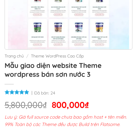
Trang chủ
/
Theme WordPress Cao Cấp
Mẫu giao diện website Theme
wordpress bán sơn nước 3
Đã bán:
24
Giá
Giá
5,800,000
₫
800,000
₫
gốc
hiện
Lưu ý: Giá full source code chưa bao gồm host + tên miền.
là:
tại
99% Toàn bộ các Theme đều được Build trên Flatsome.
5,800,000₫.
là: