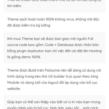
Dễ dàng tùy chỉnh trên WordPress
tìm kiếm
– Sở hữu một cộng đồng lớn, sẵn sàng hỗ trợ
Theme sạch hoàn toàn 100% không virus, không mã độc
WordPress là nơi lưu trữ cho một diễn đàn cộng đồng
đã được kiểm tra kỹ lưỡng.
khổng lồ được kiểm duyệt bởi các nhân viên và những
người cuồng tín WordPress.
Khi mua Theme bạn sẽ được bàn giao mã nguồn Full
source code bao gồm: Code + Database được nhân bản
Nếu bạn gặp khó khăn, bạn có thể lên mạng và tìm
bằng plugin duplicator bạn chỉ việc đăt cài đặt lên Hosting
kiếm những cộng đồng WordPress, họ sẽ giúp bạn trả
lời, giải đáp vấn đề của bạn.
là giống demo 100%.
Cộng đồng sử dụng WordPress sẵn sàng hỗ trợ bạn
Theme được Build trên Flatsome nên dễ dàng sử dụng với
trình dựng trang kéo thả UX builder trực quan theo từng
– Đa dạng plugin và themes
Module và dạng lưới của layout đã áp dụng vào bố cục
Plugin mở rộng là thành phần cài đặt thêm vào
website.
WordPress để tăng thêm các tính năng cần thiết. Có
nhiều plugin trả phí hoặc miễn phí.
Giúp bạn có thể can thiệp vào bất cứ vị trí nào bạn mong
muốn chỉnh sửa từ bố cục, hình ảnh, màu sắc,… một cách