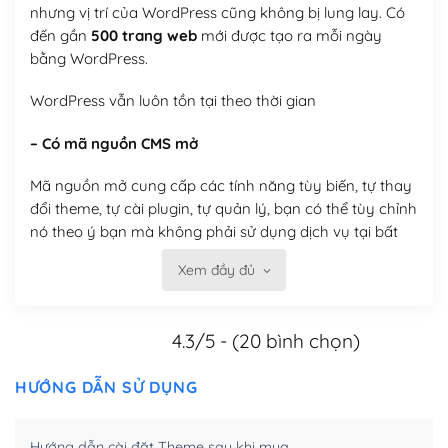
nhưng vị trí của WordPress cũng không bị lung lay. Có
đến gần
500 trang web
mới được tạo ra mỗi ngày
bằng WordPress.
WordPress vẫn luôn tồn tại theo thời gian
– Có mã nguồn CMS mở
Mã nguồn mở cung cấp các tính năng tùy biến, tự thay
đổi theme, tự cài plugin, tự quản lý, bạn có thể tùy chỉnh
nó theo ý bạn mà không phải sử dụng dịch vụ tại bất
kỳ đơn vị nào.
Xem đầy đủ
Việc của bạn là đăng ký một tên miền và hosting để
chạy WordPress.
4.3/5 - (20 bình chọn)
Có thể tùy biến trên website WordPress
HƯỚNG DẪN SỬ DỤNG
– Thân thiện với công cụ tìm kiếm
WordPress được thiết kế để thân thiện với SEO vì
Hướng dẫn cài đặt Theme sau khi mua