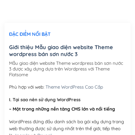
Thiết kế logo đơn giản để đăng web
(+300,000₫)
Chỉnh sửa site theo yêu cầu tuỳ chọn
(+2,000,000₫)
ĐẶC ĐIỂM NỔI BẬT
Mua thêm Host + Tên miền
Tên miền quốc tế .com .net .org (1 năm)
(+300,000₫)
Giới thiệu Mẫu giao diện website Theme
wordpress bán sơn nước 3
Tên miền Việt Nam .vn (1 năm)
(+550,000₫)
Mẫu giao diện website Theme wordpress bán sơn nước
Hosting 2GB SSD (1 năm)
(+450,000₫)
3 được xây dựng dựa trên Wordpress với Theme
Flatsome
Hosting 3GB SSD (1 năm)
(+550,000₫)
Phù hợp với web:
Theme WordPress Cao Cấp
Hosting 5GB SSD (1 năm)
(+650,000₫)
I. Tại sao nên sử dụng WordPress
Hosting 8GB SSD (1 năm)
(+950,000₫)
– Một trong những nền tảng CMS lớn và nổi tiếng
WordPress đứng đầu danh sách ba gói xây dựng trang
web thường được sử dụng nhất trên thế giới, tiếp theo