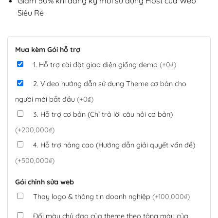
Giảm 50% khi đăng ký mới sử dụng Host của Web
Siêu Rẻ
Mua kèm Gói hỗ trợ
1. Hỗ trợ cài đặt giao diện giống demo
(+0₫)
2. Video hướng dẫn sử dụng Theme cơ bản cho
người mới bắt đầu
(+0₫)
3. Hỗ trợ cơ bản (Chỉ trả lời câu hỏi cơ bản)
(+200,000₫)
4. Hỗ trợ nâng cao (Hướng dẫn giải quyết vấn đề)
(+500,000₫)
Gói chỉnh sửa web
Thay logo & thông tin doanh nghiệp
(+100,000₫)
Đổi màu chủ đạo của theme theo tông màu của