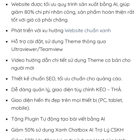
799,000₫.
Website được tối ưu quy trình sản xuất bằng AI, giúp
giảm 80% chi phí nhân công, sản phẩm hoàn thiện rất
tốt với giá cả phải chăng.
Phát triển với xu hướng
Website chuẩn xanh
Hỗ trợ cài đặt, sử dụng Theme thông qua
Ultraviewer/Teamview
Video hướng dẫn chi tiết sử dụng Theme cơ bản cho
người mới
Thiết kế chuẩn SEO, tối ưu chuẩn cho quảng cáo.
Dễ dàng quản lý, giao diện tùy chỉnh KÉO – THẢ.
Giao diện hiển thị đẹp trên mọi thiết bị (PC, tablet,
mobile).
Tặng Plugin Tự động tạo bài viết bằng AI
Giảm 50% sử dụng Xanh Chatbox AI Trợ Lý CSKH