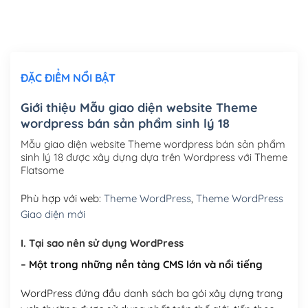
Thiết kế logo đơn giản để đăng web
(+300,000₫)
Chỉnh sửa site theo yêu cầu tuỳ chọn
(+2,000,000₫)
ĐẶC ĐIỂM NỔI BẬT
Mua thêm Host + Tên miền
Tên miền quốc tế .com .net .org (1 năm)
(+300,000₫)
Giới thiệu Mẫu giao diện website Theme
wordpress bán sản phẩm sinh lý 18
Tên miền Việt Nam .vn (1 năm)
(+550,000₫)
Mẫu giao diện website Theme wordpress bán sản phẩm
Hosting 2GB SSD (1 năm)
(+450,000₫)
sinh lý 18 được xây dựng dựa trên Wordpress với Theme
Flatsome
Hosting 3GB SSD (1 năm)
(+550,000₫)
Phù hợp với web:
Theme WordPress
,
Theme WordPress
Hosting 5GB SSD (1 năm)
(+650,000₫)
Giao diện mới
Hosting 8GB SSD (1 năm)
(+950,000₫)
I. Tại sao nên sử dụng WordPress
– Một trong những nền tảng CMS lớn và nổi tiếng
WordPress đứng đầu danh sách ba gói xây dựng trang