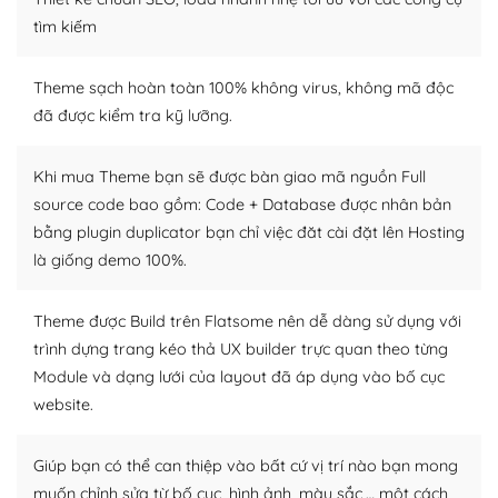
tìm kiếm
Dễ dàng tùy chỉnh trên WordPress
– Sở hữu một cộng đồng lớn, sẵn sàng hỗ trợ
Theme sạch hoàn toàn 100% không virus, không mã độc
đã được kiểm tra kỹ lưỡng.
WordPress là nơi lưu trữ cho một diễn đàn cộng đồng
khổng lồ được kiểm duyệt bởi các nhân viên và những
Khi mua Theme bạn sẽ được bàn giao mã nguồn Full
người cuồng tín WordPress.
source code bao gồm: Code + Database được nhân bản
bằng plugin duplicator bạn chỉ việc đăt cài đặt lên Hosting
Nếu bạn gặp khó khăn, bạn có thể lên mạng và tìm
kiếm những cộng đồng WordPress, họ sẽ giúp bạn trả
là giống demo 100%.
lời, giải đáp vấn đề của bạn.
Theme được Build trên Flatsome nên dễ dàng sử dụng với
Cộng đồng sử dụng WordPress sẵn sàng hỗ trợ bạn
trình dựng trang kéo thả UX builder trực quan theo từng
Module và dạng lưới của layout đã áp dụng vào bố cục
– Đa dạng plugin và themes
website.
Plugin mở rộng là thành phần cài đặt thêm vào
WordPress để tăng thêm các tính năng cần thiết. Có
Giúp bạn có thể can thiệp vào bất cứ vị trí nào bạn mong
nhiều plugin trả phí hoặc miễn phí.
muốn chỉnh sửa từ bố cục, hình ảnh, màu sắc,… một cách