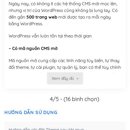
Ngày nay, có không ít các hệ thống CMS mới mọc lên,
nhưng vị trí của WordPress cũng không bị lung lay. Có
đến gần
500 trang web
mới được tạo ra mỗi ngày
bằng WordPress.
WordPress vẫn luôn tồn tại theo thời gian
– Có mã nguồn CMS mở
Mã nguồn mở cung cấp các tính năng tùy biến, tự thay
đổi theme, tự cài plugin, tự quản lý, bạn có thể tùy chỉnh
nó theo ý bạn mà không phải sử dụng dịch vụ tại bất
Xem đầy đủ
kỳ đơn vị nào.
Việc của bạn là đăng ký một tên miền và hosting để
4/5 - (16 bình chọn)
chạy WordPress.
Có thể tùy biến trên website WordPress
HƯỚNG DẪN SỬ DỤNG
– Thân thiện với công cụ tìm kiếm
Hướng dẫn cài đặt Theme sau khi mua