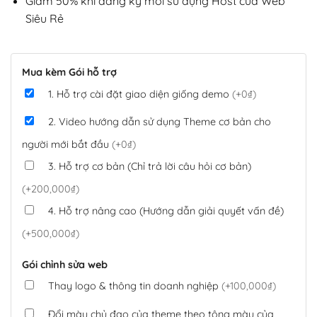
Giảm 50% khi đăng ký mới sử dụng Host của Web
Siêu Rẻ
Mua kèm Gói hỗ trợ
1. Hỗ trợ cài đặt giao diện giống demo
(+0₫)
2. Video hướng dẫn sử dụng Theme cơ bản cho
người mới bắt đầu
(+0₫)
3. Hỗ trợ cơ bản (Chỉ trả lời câu hỏi cơ bản)
(+200,000₫)
4. Hỗ trợ nâng cao (Hướng dẫn giải quyết vấn đề)
(+500,000₫)
Gói chỉnh sửa web
Thay logo & thông tin doanh nghiệp
(+100,000₫)
Đổi màu chủ đạo của theme theo tông màu của