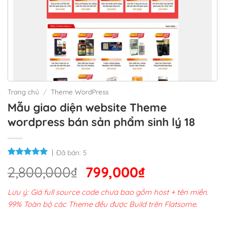
Trang chủ
/
Theme WordPress
Mẫu giao diện website Theme
wordpress bán sản phẩm sinh lý 18
Đã bán:
5
Giá
Giá
2,800,000
₫
799,000
₫
gốc
hiện
Lưu ý: Giá full source code chưa bao gồm host + tên miền.
là:
tại
99% Toàn bộ các Theme đều được Build trên Flatsome.
2,800,000₫.
là: