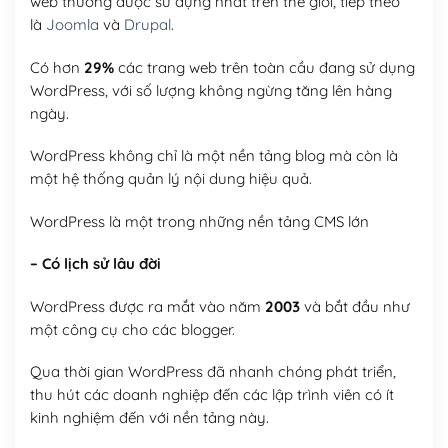
web thường được sử dụng nhất trên thế giới, tiếp theo
là
Joomla
và
Drupal
.
Có hơn
29%
các trang web trên toàn cầu đang sử dụng
WordPress, với số lượng không ngừng tăng lên hàng
ngày.
WordPress không chỉ là một nền tảng blog mà còn là
một hệ thống quản lý nội dung hiệu quả.
WordPress là một trong những nền tảng CMS lớn
– Có lịch sử lâu đời
WordPress được ra mắt vào năm
2003
và bắt đầu như
một công cụ cho các blogger.
Qua thời gian WordPress đã nhanh chóng phát triển,
thu hút các doanh nghiệp đến các lập trình viên có ít
kinh nghiệm đến với nền tảng này.