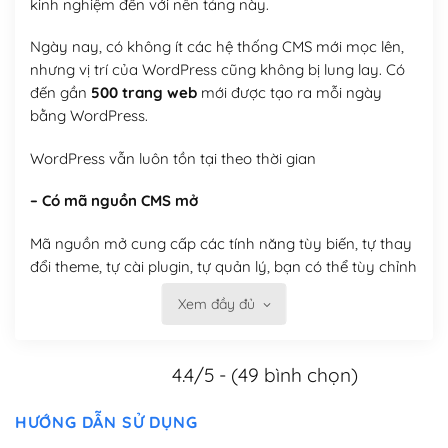
kinh nghiệm đến với nền tảng này.
Ngày nay, có không ít các hệ thống CMS mới mọc lên,
nhưng vị trí của WordPress cũng không bị lung lay. Có
đến gần
500 trang web
mới được tạo ra mỗi ngày
bằng WordPress.
WordPress vẫn luôn tồn tại theo thời gian
– Có mã nguồn CMS mở
Mã nguồn mở cung cấp các tính năng tùy biến, tự thay
đổi theme, tự cài plugin, tự quản lý, bạn có thể tùy chỉnh
nó theo ý bạn mà không phải sử dụng dịch vụ tại bất
Xem đầy đủ
kỳ đơn vị nào.
Việc của bạn là đăng ký một tên miền và hosting để
4.4/5 - (49 bình chọn)
chạy WordPress.
Có thể tùy biến trên website WordPress
HƯỚNG DẪN SỬ DỤNG