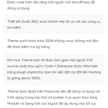
thiết kế tốt, bạn có thể tự sửa đổi. Nếu không bạn có thể
Được code trên nền tảng mã nguồn mở WordPress dễ
tìm kiếm chúng trên Internet hoặc nhờ chuyên gia.
dàng sử dụng
Dễ dàng tùy chỉnh trên WordPress
Thiết kế chuẩn SEO, load nhanh nhẹ tối ưu với các công cụ
– Sở hữu một cộng đồng lớn, sẵn sàng hỗ trợ
tìm kiếm
WordPress là nơi lưu trữ cho một diễn đàn cộng đồng
Theme sạch hoàn toàn 100% không virus, không mã độc
khổng lồ được kiểm duyệt bởi các nhân viên và những
đã được kiểm tra kỹ lưỡng.
người cuồng tín WordPress.
Nếu bạn gặp khó khăn, bạn có thể lên mạng và tìm
Khi mua Theme bạn sẽ được bàn giao mã nguồn Full
kiếm những cộng đồng WordPress, họ sẽ giúp bạn trả
source code bao gồm: Code + Database được nhân bản
lời, giải đáp vấn đề của bạn.
bằng plugin duplicator bạn chỉ việc đăt cài đặt lên Hosting
là giống demo 100%.
Cộng đồng sử dụng WordPress sẵn sàng hỗ trợ bạn
– Đa dạng plugin và themes
Theme được Build trên Flatsome nên dễ dàng sử dụng với
trình dựng trang kéo thả UX builder trực quan theo từng
Plugin mở rộng là thành phần cài đặt thêm vào
Module và dạng lưới của layout đã áp dụng vào bố cục
WordPress để tăng thêm các tính năng cần thiết. Có