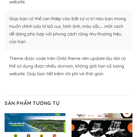
website.
nhiều plugin trả phí hoặc miễn phí.
Nhờ lượng người dùng đông đảo, thư viện themes và
Giúp bạn có thể can thiệp vào bất cứ vị trí nào bạn mong
plugin của WordPress rất phong phú. Bạn có thể thỏa
muốn chỉnh sửa từ bố cục, hình ảnh, màu sắc,… một cách
thích chọn lựa plugin và themes phù hợp cho mục đích
dễ dàng phù hợp với phong cách cũng như thương hiệu
lập website của mình.
của bạn.
WordPress đa dạng plugin và themes
Theme được code trên Child theme nên update lâu dài có
– Dễ sử dụng
thể sử dụng được nhiều domain, không giới hạn số lượng
website. Giúp bạn tiết kiệm chi phí và thời gian
Với mọi Hosting bất kỳ thì WordPress đều có thể dễ
dàng thiết lập vì thực tế nó đã cung cấp khoảng 60%
toàn bộ web.
SẢN PHẨM TƯƠNG TỰ
Và bạn có toàn quyền tự do khi quyết định nơi lưu trữ
trang web WordPress của bạn.
Dễ dàng lựa chọn Hosting cho website WordPress