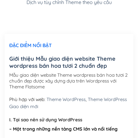
Dịch vụ tùy chỉnh Theme theo yêu cầu
Cài đặt SMTP Mail cho site Wordpress
(+100,000₫)
Thiết kế logo đơn giản để đăng web
(+300,000₫)
Chỉnh sửa site theo yêu cầu tuỳ chọn
(+2,000,000₫)
ĐẶC ĐIỂM NỔI BẬT
Mua thêm Host + Tên miền
Tên miền quốc tế .com .net .org (1 năm)
(+300,000₫)
Giới thiệu Mẫu giao diện website Theme
wordpress bán hoa tươi 2 chuẩn đẹp
Tên miền Việt Nam .vn (1 năm)
(+550,000₫)
Mẫu giao diện website Theme wordpress bán hoa tươi 2
Hosting 2GB SSD (1 năm)
(+450,000₫)
chuẩn đẹp được xây dựng dựa trên Wordpress với
Theme Flatsome
Hosting 3GB SSD (1 năm)
(+550,000₫)
Phù hợp với web:
Theme WordPress
,
Theme WordPress
Hosting 5GB SSD (1 năm)
(+650,000₫)
Giao diện mới
Hosting 8GB SSD (1 năm)
(+950,000₫)
I. Tại sao nên sử dụng WordPress
– Một trong những nền tảng CMS lớn và nổi tiếng