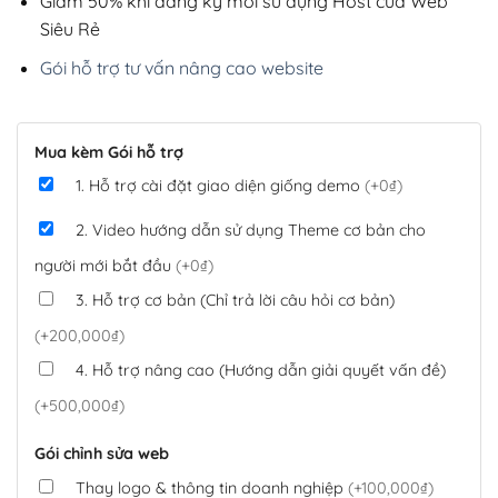
Giảm 50% khi đăng ký mới sử dụng Host của Web
Siêu Rẻ
Gói hỗ trợ tư vấn nâng cao website
Mua kèm Gói hỗ trợ
1. Hỗ trợ cài đặt giao diện giống demo
(+0₫)
2. Video hướng dẫn sử dụng Theme cơ bản cho
người mới bắt đầu
(+0₫)
3. Hỗ trợ cơ bản (Chỉ trả lời câu hỏi cơ bản)
(+200,000₫)
4. Hỗ trợ nâng cao (Hướng dẫn giải quyết vấn đề)
(+500,000₫)
Gói chỉnh sửa web
Thay logo & thông tin doanh nghiệp
(+100,000₫)