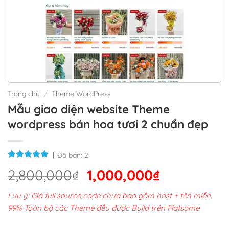
Trang chủ
/
Theme WordPress
Mẫu giao diện website Theme
wordpress bán hoa tươi 2 chuẩn đẹp
Đã bán:
2
Giá
Giá
2,800,000
₫
1,000,000
₫
gốc
hiện
Lưu ý: Giá full source code chưa bao gồm host + tên miền.
là:
tại
99% Toàn bộ các Theme đều được Build trên Flatsome.
2,800,000₫.
là: