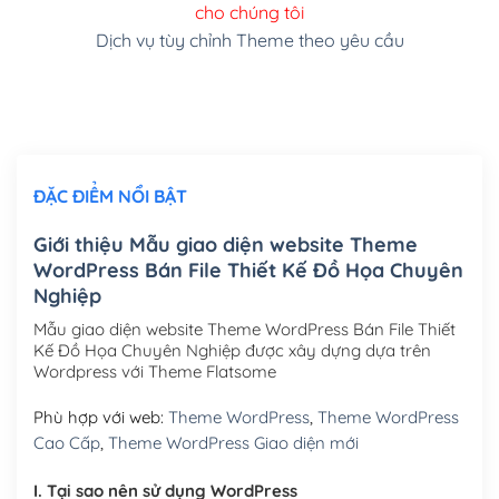
cho chúng tôi
(+150,000₫)
Dịch vụ tùy chỉnh Theme theo yêu cầu
Cài đặt SMTP Mail cho site Wordpress
(+100,000₫)
Thiết kế logo đơn giản để đăng web
(+300,000₫)
Chỉnh sửa site theo yêu cầu tuỳ chọn
(+2,000,000₫)
ĐẶC ĐIỂM NỔI BẬT
Mua thêm Host + Tên miền
Tên miền quốc tế .com .net .org (1 năm)
(+300,000₫)
Giới thiệu Mẫu giao diện website Theme
WordPress Bán File Thiết Kế Đồ Họa Chuyên
Tên miền Việt Nam .vn (1 năm)
(+550,000₫)
Nghiệp
Hosting 2GB SSD (1 năm)
(+450,000₫)
Mẫu giao diện website Theme WordPress Bán File Thiết
Kế Đồ Họa Chuyên Nghiệp được xây dựng dựa trên
Hosting 3GB SSD (1 năm)
(+550,000₫)
Wordpress với Theme Flatsome
Hosting 5GB SSD (1 năm)
(+650,000₫)
Phù hợp với web:
Theme WordPress
,
Theme WordPress
Cao Cấp
,
Theme WordPress Giao diện mới
Hosting 8GB SSD (1 năm)
(+950,000₫)
I. Tại sao nên sử dụng WordPress