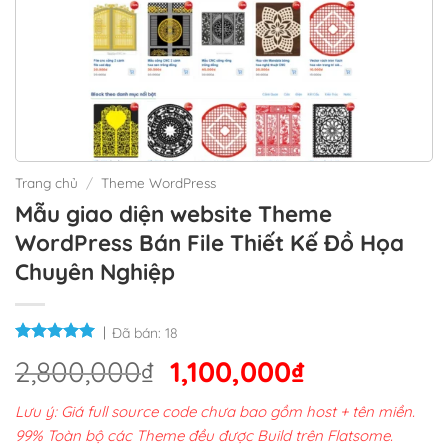
Trang chủ
/
Theme WordPress
Mẫu giao diện website Theme
WordPress Bán File Thiết Kế Đồ Họa
Chuyên Nghiệp
Đã bán:
18
Giá
Giá
2,800,000
₫
1,100,000
₫
gốc
hiện
Lưu ý: Giá full source code chưa bao gồm host + tên miền.
là:
tại
99% Toàn bộ các Theme đều được Build trên Flatsome.