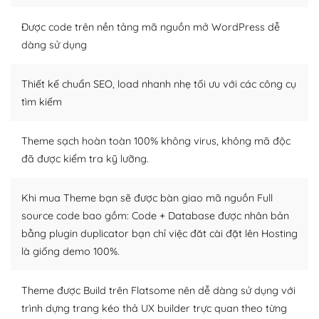
Nếu bạn có các kỹ thuật cơ bản với một theme được
Được code trên nền tảng mã nguồn mở WordPress dễ
thiết kế tốt, bạn có thể tự sửa đổi. Nếu không bạn có thể
dàng sử dụng
tìm kiếm chúng trên Internet hoặc nhờ chuyên gia.
Thiết kế chuẩn SEO, load nhanh nhẹ tối ưu với các công cụ
Dễ dàng tùy chỉnh trên WordPress
tìm kiếm
– Sở hữu một cộng đồng lớn, sẵn sàng hỗ trợ
Theme sạch hoàn toàn 100% không virus, không mã độc
WordPress là nơi lưu trữ cho một diễn đàn cộng đồng
đã được kiểm tra kỹ lưỡng.
khổng lồ được kiểm duyệt bởi các nhân viên và những
người cuồng tín WordPress.
Khi mua Theme bạn sẽ được bàn giao mã nguồn Full
Nếu bạn gặp khó khăn, bạn có thể lên mạng và tìm
source code bao gồm: Code + Database được nhân bản
kiếm những cộng đồng WordPress, họ sẽ giúp bạn trả
bằng plugin duplicator bạn chỉ việc đăt cài đặt lên Hosting
lời, giải đáp vấn đề của bạn.
là giống demo 100%.
Cộng đồng sử dụng WordPress sẵn sàng hỗ trợ bạn
Theme được Build trên Flatsome nên dễ dàng sử dụng với
– Đa dạng plugin và themes
trình dựng trang kéo thả UX builder trực quan theo từng