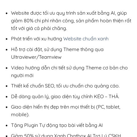
2,800,000₫.
là:
1,100,000₫.
Website được tối ưu quy trình sản xuất bằng AI, giúp
giảm 80% chi phí nhân công, sản phẩm hoàn thiện rất
tốt với giá cả phải chăng.
Phát triển với xu hướng
Website chuẩn xanh
Hỗ trợ cài đặt, sử dụng Theme thông qua
Ultraviewer/Teamview
Video hướng dẫn chi tiết sử dụng Theme cơ bản cho
người mới
Thiết kế chuẩn SEO, tối ưu chuẩn cho quảng cáo.
Dễ dàng quản lý, giao diện tùy chỉnh KÉO – THẢ.
Giao diện hiển thị đẹp trên mọi thiết bị (PC, tablet,
mobile).
Tặng Plugin Tự động tạo bài viết bằng AI
Giảm 50% sử dụng Xanh Chatbox AI Trợ Lý CSKH