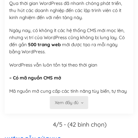
Qua thời gian WordPress đã nhanh chóng phát triển,
thu hút các doanh nghiệp đến các lập trình viên có ít
kinh nghiệm đến với nền tảng này.
Ngày nay, có không ít các hệ thống CMS mới mọc lên,
nhưng vị trí của WordPress cũng không bị lung lay. Có
đến gần
500 trang web
mới được tạo ra mỗi ngày
bằng WordPress.
WordPress vẫn luôn tồn tại theo thời gian
– Có mã nguồn CMS mở
Mã nguồn mở cung cấp các tính năng tùy biến, tự thay
đổi theme, tự cài plugin, tự quản lý, bạn có thể tùy chỉnh
Xem đầy đủ
nó theo ý bạn mà không phải sử dụng dịch vụ tại bất
kỳ đơn vị nào.
4/5 - (42 bình chọn)
Việc của bạn là đăng ký một tên miền và hosting để
chạy WordPress.