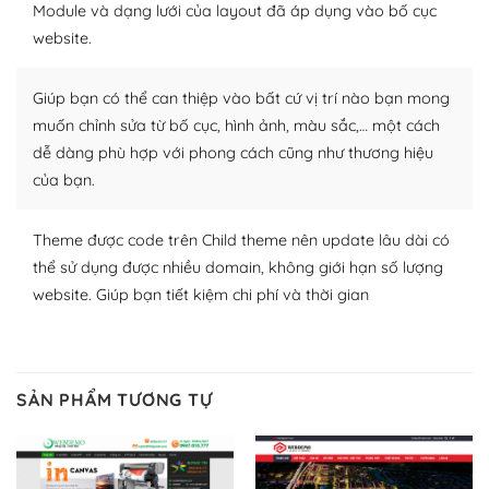
Module và dạng lưới của layout đã áp dụng vào bố cục
Plugin mở rộng là thành phần cài đặt thêm vào
website.
WordPress để tăng thêm các tính năng cần thiết. Có
nhiều plugin trả phí hoặc miễn phí.
Giúp bạn có thể can thiệp vào bất cứ vị trí nào bạn mong
Nhờ lượng người dùng đông đảo, thư viện themes và
muốn chỉnh sửa từ bố cục, hình ảnh, màu sắc,… một cách
plugin của WordPress rất phong phú. Bạn có thể thỏa
dễ dàng phù hợp với phong cách cũng như thương hiệu
thích chọn lựa plugin và themes phù hợp cho mục đích
của bạn.
lập website của mình.
Theme được code trên Child theme nên update lâu dài có
WordPress đa dạng plugin và themes
thể sử dụng được nhiều domain, không giới hạn số lượng
– Dễ sử dụng
website. Giúp bạn tiết kiệm chi phí và thời gian
Với mọi Hosting bất kỳ thì WordPress đều có thể dễ
dàng thiết lập vì thực tế nó đã cung cấp khoảng 60%
toàn bộ web.
SẢN PHẨM TƯƠNG TỰ
Và bạn có toàn quyền tự do khi quyết định nơi lưu trữ
trang web WordPress của bạn.