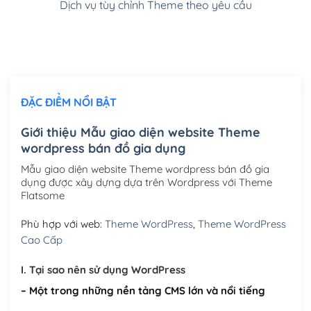
Dịch vụ tùy chỉnh Theme theo yêu cầu
Cài đặt SMTP Mail cho site Wordpress
(+100,000₫)
Thiết kế logo đơn giản để đăng web
(+300,000₫)
Chỉnh sửa site theo yêu cầu tuỳ chọn
(+2,000,000₫)
ĐẶC ĐIỂM NỔI BẬT
Mua thêm Host + Tên miền
Tên miền quốc tế .com .net .org (1 năm)
(+300,000₫)
Giới thiệu Mẫu giao diện website Theme
wordpress bán đồ gia dụng
Tên miền Việt Nam .vn (1 năm)
(+550,000₫)
Mẫu giao diện website Theme wordpress bán đồ gia
Hosting 2GB SSD (1 năm)
(+450,000₫)
dụng được xây dựng dựa trên Wordpress với Theme
Flatsome
Hosting 3GB SSD (1 năm)
(+550,000₫)
Phù hợp với web:
Theme WordPress
,
Theme WordPress
Hosting 5GB SSD (1 năm)
(+650,000₫)
Cao Cấp
Hosting 8GB SSD (1 năm)
(+950,000₫)
I. Tại sao nên sử dụng WordPress
– Một trong những nền tảng CMS lớn và nổi tiếng