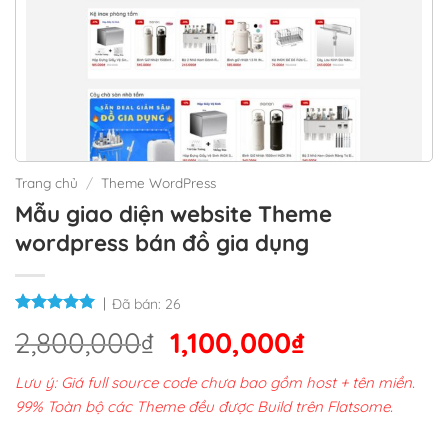
Trang chủ
/
Theme WordPress
Mẫu giao diện website Theme
wordpress bán đồ gia dụng
Đã bán:
26
Giá
Giá
2,800,000
₫
1,100,000
₫
gốc
hiện
Lưu ý: Giá full source code chưa bao gồm host + tên miền.
là:
tại
99% Toàn bộ các Theme đều được Build trên Flatsome.
2,800,000₫.
là: