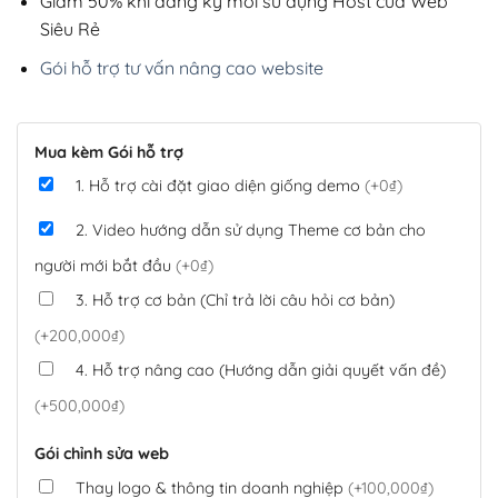
Giảm 50% khi đăng ký mới sử dụng Host của Web
Siêu Rẻ
Gói hỗ trợ tư vấn nâng cao website
Mua kèm Gói hỗ trợ
1. Hỗ trợ cài đặt giao diện giống demo
(+0₫)
2. Video hướng dẫn sử dụng Theme cơ bản cho
người mới bắt đầu
(+0₫)
3. Hỗ trợ cơ bản (Chỉ trả lời câu hỏi cơ bản)
(+200,000₫)
4. Hỗ trợ nâng cao (Hướng dẫn giải quyết vấn đề)
(+500,000₫)
Gói chỉnh sửa web
Thay logo & thông tin doanh nghiệp
(+100,000₫)