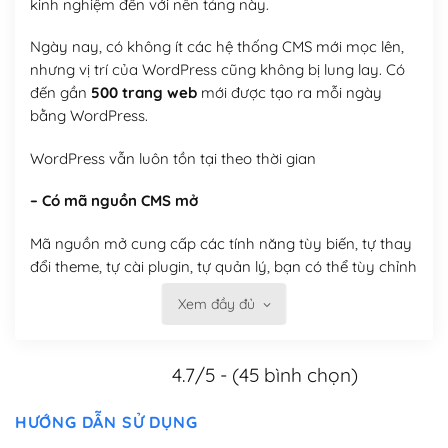
kinh nghiệm đến với nền tảng này.
Ngày nay, có không ít các hệ thống CMS mới mọc lên,
nhưng vị trí của WordPress cũng không bị lung lay. Có
đến gần
500 trang web
mới được tạo ra mỗi ngày
bằng WordPress.
WordPress vẫn luôn tồn tại theo thời gian
– Có mã nguồn CMS mở
Mã nguồn mở cung cấp các tính năng tùy biến, tự thay
đổi theme, tự cài plugin, tự quản lý, bạn có thể tùy chỉnh
nó theo ý bạn mà không phải sử dụng dịch vụ tại bất
Xem đầy đủ
kỳ đơn vị nào.
Việc của bạn là đăng ký một tên miền và hosting để
4.7/5 - (45 bình chọn)
chạy WordPress.
Có thể tùy biến trên website WordPress
HƯỚNG DẪN SỬ DỤNG