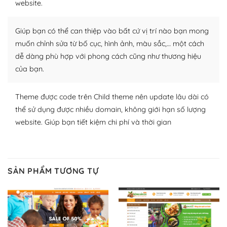
website.
nhiều plugin trả phí hoặc miễn phí.
Nhờ lượng người dùng đông đảo, thư viện themes và
Giúp bạn có thể can thiệp vào bất cứ vị trí nào bạn mong
plugin của WordPress rất phong phú. Bạn có thể thỏa
muốn chỉnh sửa từ bố cục, hình ảnh, màu sắc,… một cách
thích chọn lựa plugin và themes phù hợp cho mục đích
dễ dàng phù hợp với phong cách cũng như thương hiệu
lập website của mình.
của bạn.
WordPress đa dạng plugin và themes
Theme được code trên Child theme nên update lâu dài có
– Dễ sử dụng
thể sử dụng được nhiều domain, không giới hạn số lượng
website. Giúp bạn tiết kiệm chi phí và thời gian
Với mọi Hosting bất kỳ thì WordPress đều có thể dễ
dàng thiết lập vì thực tế nó đã cung cấp khoảng 60%
toàn bộ web.
SẢN PHẨM TƯƠNG TỰ
Và bạn có toàn quyền tự do khi quyết định nơi lưu trữ
trang web WordPress của bạn.
Dễ dàng lựa chọn Hosting cho website WordPress