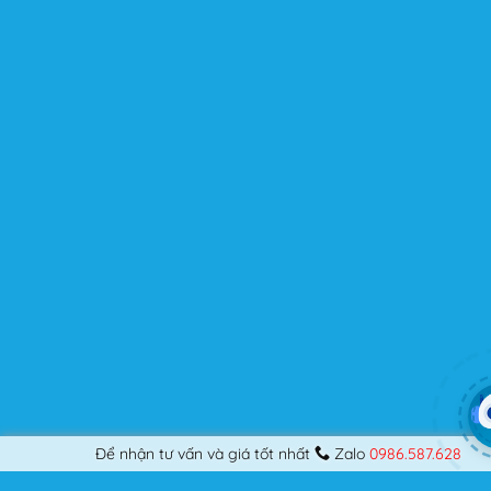
người dùng? Nếu bạn là một Designer mới bắt đầu thiết
kế những Website đầu tiên, hay đã là một lập trình viên
chuyên nghiệp, nó vẫn thỏa mãn bạn dù là một người
khó tính.
Được cập nhật liên tục
Flatsome là sản phẩm bán chạy nhất của UX-Themes.
Vì thế, nó luôn được đầu tư và ưu ái cập nhật các tính
năng mới nhất, tốt nhất.
Flatsome còn hỗ trợ hơn 12 ngôn ngữ khác nhau, do đó
bạn có thể dịch Website ra hầu hết mọi ngôn ngữ mà
bạn muốn.