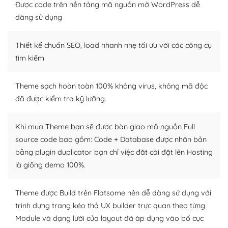
thiết kế tốt, bạn có thể tự sửa đổi. Nếu không bạn có thể
Được code trên nền tảng mã nguồn mở WordPress dễ
tìm kiếm chúng trên Internet hoặc nhờ chuyên gia.
dàng sử dụng
Dễ dàng tùy chỉnh trên WordPress
Thiết kế chuẩn SEO, load nhanh nhẹ tối ưu với các công cụ
– Sở hữu một cộng đồng lớn, sẵn sàng hỗ trợ
tìm kiếm
WordPress là nơi lưu trữ cho một diễn đàn cộng đồng
Theme sạch hoàn toàn 100% không virus, không mã độc
khổng lồ được kiểm duyệt bởi các nhân viên và những
đã được kiểm tra kỹ lưỡng.
người cuồng tín WordPress.
Nếu bạn gặp khó khăn, bạn có thể lên mạng và tìm
Khi mua Theme bạn sẽ được bàn giao mã nguồn Full
kiếm những cộng đồng WordPress, họ sẽ giúp bạn trả
source code bao gồm: Code + Database được nhân bản
lời, giải đáp vấn đề của bạn.
bằng plugin duplicator bạn chỉ việc đăt cài đặt lên Hosting
là giống demo 100%.
Cộng đồng sử dụng WordPress sẵn sàng hỗ trợ bạn
– Đa dạng plugin và themes
Theme được Build trên Flatsome nên dễ dàng sử dụng với
trình dựng trang kéo thả UX builder trực quan theo từng
Plugin mở rộng là thành phần cài đặt thêm vào
Module và dạng lưới của layout đã áp dụng vào bố cục
WordPress để tăng thêm các tính năng cần thiết. Có