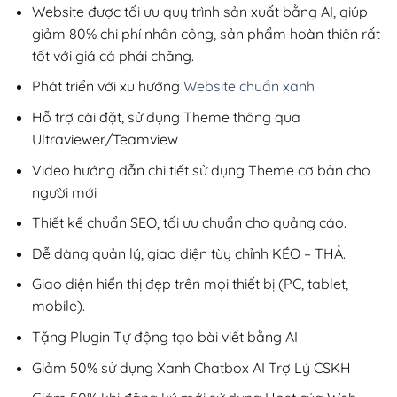
1,100,000₫.
Website được tối ưu quy trình sản xuất bằng AI, giúp
giảm 80% chi phí nhân công, sản phẩm hoàn thiện rất
tốt với giá cả phải chăng.
Phát triển với xu hướng
Website chuẩn xanh
Hỗ trợ cài đặt, sử dụng Theme thông qua
Ultraviewer/Teamview
Video hướng dẫn chi tiết sử dụng Theme cơ bản cho
người mới
Thiết kế chuẩn SEO, tối ưu chuẩn cho quảng cáo.
Dễ dàng quản lý, giao diện tùy chỉnh KÉO – THẢ.
Giao diện hiển thị đẹp trên mọi thiết bị (PC, tablet,
mobile).
Tặng Plugin Tự động tạo bài viết bằng AI
Giảm 50% sử dụng Xanh Chatbox AI Trợ Lý CSKH