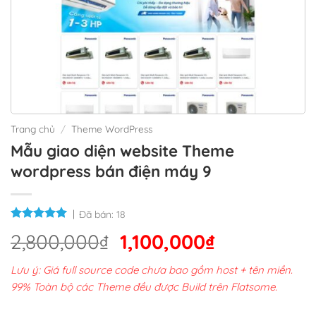
Trang chủ
/
Theme WordPress
Mẫu giao diện website Theme
wordpress bán điện máy 9
Đã bán:
18
Giá
Giá
2,800,000
₫
1,100,000
₫
gốc
hiện
Lưu ý: Giá full source code chưa bao gồm host + tên miền.
là:
tại
99% Toàn bộ các Theme đều được Build trên Flatsome.
2,800,000₫.
là: