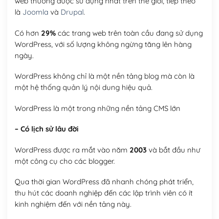
web thường được sử dụng nhất trên thế giới, tiếp theo
là
Joomla
và
Drupal
.
Có hơn
29%
các trang web trên toàn cầu đang sử dụng
WordPress, với số lượng không ngừng tăng lên hàng
ngày.
WordPress không chỉ là một nền tảng blog mà còn là
một hệ thống quản lý nội dung hiệu quả.
WordPress là một trong những nền tảng CMS lớn
– Có lịch sử lâu đời
WordPress được ra mắt vào năm
2003
và bắt đầu như
một công cụ cho các blogger.
Qua thời gian WordPress đã nhanh chóng phát triển,
thu hút các doanh nghiệp đến các lập trình viên có ít
kinh nghiệm đến với nền tảng này.