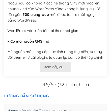
Ngày nay, có không ít các hệ thống CMS mới mọc lên,
nhưng vị trí của WordPress cũng không bị lung lay. Có
đến gần
500 trang web
mới được tạo ra mỗi ngày
bằng WordPress.
WordPress vẫn luôn tồn tại theo thời gian
– Có mã nguồn CMS mở
Mã nguồn mở cung cấp các tính năng tùy biến, tự thay
đổi theme, tự cài plugin, tự quản lý, bạn có thể tùy chỉnh
nó theo ý bạn mà không phải sử dụng dịch vụ tại bất
Xem đầy đủ
kỳ đơn vị nào.
Việc của bạn là đăng ký một tên miền và hosting để
4.5/5 - (32 bình chọn)
chạy WordPress.
Có thể tùy biến trên website WordPress
HƯỚNG DẪN SỬ DỤNG
– Thân thiện với công cụ tìm kiếm
Hướng dẫn cài đặt Theme sau khi mua