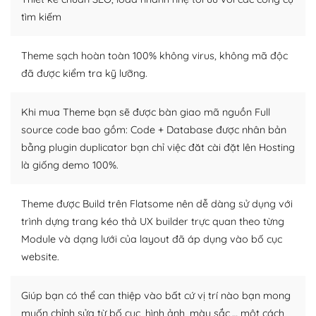
tìm kiếm
Dễ dàng tùy chỉnh trên WordPress
– Sở hữu một cộng đồng lớn, sẵn sàng hỗ trợ
Theme sạch hoàn toàn 100% không virus, không mã độc
đã được kiểm tra kỹ lưỡng.
WordPress là nơi lưu trữ cho một diễn đàn cộng đồng
khổng lồ được kiểm duyệt bởi các nhân viên và những
Khi mua Theme bạn sẽ được bàn giao mã nguồn Full
người cuồng tín WordPress.
source code bao gồm: Code + Database được nhân bản
bằng plugin duplicator bạn chỉ việc đăt cài đặt lên Hosting
Nếu bạn gặp khó khăn, bạn có thể lên mạng và tìm
kiếm những cộng đồng WordPress, họ sẽ giúp bạn trả
là giống demo 100%.
lời, giải đáp vấn đề của bạn.
Theme được Build trên Flatsome nên dễ dàng sử dụng với
Cộng đồng sử dụng WordPress sẵn sàng hỗ trợ bạn
trình dựng trang kéo thả UX builder trực quan theo từng
Module và dạng lưới của layout đã áp dụng vào bố cục
– Đa dạng plugin và themes
website.
Plugin mở rộng là thành phần cài đặt thêm vào
WordPress để tăng thêm các tính năng cần thiết. Có
Giúp bạn có thể can thiệp vào bất cứ vị trí nào bạn mong
nhiều plugin trả phí hoặc miễn phí.
muốn chỉnh sửa từ bố cục, hình ảnh, màu sắc,… một cách