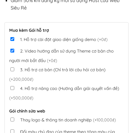
Giảm 50% khi đăng ký mới sử dụng Host của Web
Siêu Rẻ
Mua kèm Gói hỗ trợ
1. Hỗ trợ cài đặt giao diện giống demo
(+0₫)
2. Video hướng dẫn sử dụng Theme cơ bản cho
người mới bắt đầu
(+0₫)
3. Hỗ trợ cơ bản (Chỉ trả lời câu hỏi cơ bản)
(+200,000₫)
4. Hỗ trợ nâng cao (Hướng dẫn giải quyết vấn đề)
(+500,000₫)
Gói chỉnh sửa web
Thay logo & thông tin doanh nghiệp
(+100,000₫)
Đổi màu chủ đạo của theme theo tông màu của