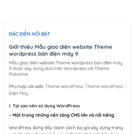
Thiết kế logo đơn giản để đăng web
(+300,000₫)
Chỉnh sửa site theo yêu cầu tuỳ chọn
(+2,000,000₫)
ĐẶC ĐIỂM NỔI BẬT
Mua thêm Host + Tên miền
Tên miền quốc tế .com .net .org (1 năm)
(+300,000₫)
Giới thiệu Mẫu giao diện website Theme
wordpress bán điện máy 9
Tên miền Việt Nam .vn (1 năm)
(+550,000₫)
Mẫu giao diện website Theme wordpress bán điện máy
Hosting 2GB SSD (1 năm)
(+450,000₫)
9 được xây dựng dựa trên Wordpress với Theme
Flatsome
Hosting 3GB SSD (1 năm)
(+550,000₫)
Phù hợp với web:
Theme WordPress
,
Theme WordPress
Hosting 5GB SSD (1 năm)
(+650,000₫)
Điện Máy
Hosting 8GB SSD (1 năm)
(+950,000₫)
I. Tại sao nên sử dụng WordPress
– Một trong những nền tảng CMS lớn và nổi tiếng
WordPress đứng đầu danh sách ba gói xây dựng trang