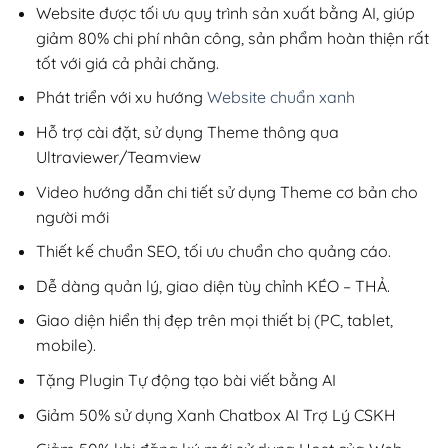
1,100,000₫.
Website được tối ưu quy trình sản xuất bằng AI, giúp
giảm 80% chi phí nhân công, sản phẩm hoàn thiện rất
tốt với giá cả phải chăng.
Phát triển với xu hướng
Website chuẩn xanh
Hỗ trợ cài đặt, sử dụng Theme thông qua
Ultraviewer/Teamview
Video hướng dẫn chi tiết sử dụng Theme cơ bản cho
người mới
Thiết kế chuẩn SEO, tối ưu chuẩn cho quảng cáo.
Dễ dàng quản lý, giao diện tùy chỉnh KÉO – THẢ.
Giao diện hiển thị đẹp trên mọi thiết bị (PC, tablet,
mobile).
Tặng Plugin Tự động tạo bài viết bằng AI
Giảm 50% sử dụng Xanh Chatbox AI Trợ Lý CSKH