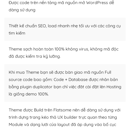
thiết kế tốt, bạn có thể tự sửa đổi. Nếu không bạn có thể
Được code trên nền tảng mã nguồn mở WordPress dễ
tìm kiếm chúng trên Internet hoặc nhờ chuyên gia.
dàng sử dụng
Dễ dàng tùy chỉnh trên WordPress
Thiết kế chuẩn SEO, load nhanh nhẹ tối ưu với các công cụ
– Sở hữu một cộng đồng lớn, sẵn sàng hỗ trợ
tìm kiếm
WordPress là nơi lưu trữ cho một diễn đàn cộng đồng
Theme sạch hoàn toàn 100% không virus, không mã độc
khổng lồ được kiểm duyệt bởi các nhân viên và những
đã được kiểm tra kỹ lưỡng.
người cuồng tín WordPress.
Nếu bạn gặp khó khăn, bạn có thể lên mạng và tìm
Khi mua Theme bạn sẽ được bàn giao mã nguồn Full
kiếm những cộng đồng WordPress, họ sẽ giúp bạn trả
source code bao gồm: Code + Database được nhân bản
lời, giải đáp vấn đề của bạn.
bằng plugin duplicator bạn chỉ việc đăt cài đặt lên Hosting
là giống demo 100%.
Cộng đồng sử dụng WordPress sẵn sàng hỗ trợ bạn
– Đa dạng plugin và themes
Theme được Build trên Flatsome nên dễ dàng sử dụng với
trình dựng trang kéo thả UX builder trực quan theo từng
Plugin mở rộng là thành phần cài đặt thêm vào
Module và dạng lưới của layout đã áp dụng vào bố cục
WordPress để tăng thêm các tính năng cần thiết. Có