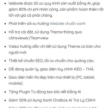
200,000₫.
Website được tối ưu quy trình sản xuất bằng AI, giúp
giảm 80% chi phí nhân công, sản phẩm hoàn thiện rất
tốt với giá cả phải chăng.
Phát triển với xu hướng
Website chuẩn xanh
Hỗ trợ cài đặt, sử dụng Theme thông qua
Ultraviewer/Teamview
Video hướng dẫn chi tiết sử dụng Theme cơ bản cho
người mới
Thiết kế chuẩn SEO, tối ưu chuẩn cho quảng cáo.
Dễ dàng quản lý, giao diện tùy chỉnh KÉO – THẢ.
Giao diện hiển thị đẹp trên mọi thiết bị (PC, tablet,
mobile).
Tặng Plugin Tự động tạo bài viết bằng AI
Giảm 50% sử dụng Xanh Chatbox AI Trợ Lý CSKH