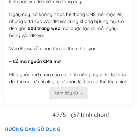
kinh nghiệm đến với nền tảng này.
Ngày nay, có không ít các hệ thống CMS mới mọc lên,
nhưng vị trí của WordPress cũng không bị lung lay. Có
đến gần
500 trang web
mới được tạo ra mỗi ngày
bằng WordPress.
WordPress vẫn luôn tồn tại theo thời gian
– Có mã nguồn CMS mở
Mã nguồn mở cung cấp các tính năng tùy biến, tự thay
đổi theme, tự cài plugin, tự quản lý, bạn có thể tùy chỉnh
nó theo ý bạn mà không phải sử dụng dịch vụ tại bất
Xem đầy đủ
kỳ đơn vị nào.
Việc của bạn là đăng ký một tên miền và hosting để
4.7/5 - (37 bình chọn)
chạy WordPress.
Có thể tùy biến trên website WordPress
HƯỚNG DẪN SỬ DỤNG