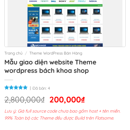
Trang chủ
/
Theme WordPress Bán Hàng
Mẫu giao diện website Theme
wordpress bách khoa shop
Đã bán:
4
Giá
Giá
2,800,000
₫
200,000
₫
gốc
hiện
Lưu ý: Giá full source code chưa bao gồm host + tên miền.
là:
tại
99% Toàn bộ các Theme đều được Build trên Flatsome.
2,800,000₫.
là: