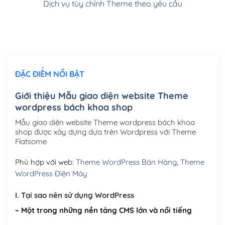
Dịch vụ tùy chỉnh Theme theo yêu cầu
Cài đặt SMTP Mail cho site Wordpress
(+100,000₫)
Thiết kế logo đơn giản để đăng web
(+300,000₫)
Chỉnh sửa site theo yêu cầu tuỳ chọn
(+2,000,000₫)
ĐẶC ĐIỂM NỔI BẬT
Mua thêm Host + Tên miền
Tên miền quốc tế .com .net .org (1 năm)
(+300,000₫)
Giới thiệu Mẫu giao diện website Theme
wordpress bách khoa shop
Tên miền Việt Nam .vn (1 năm)
(+550,000₫)
Mẫu giao diện website Theme wordpress bách khoa
Hosting 2GB SSD (1 năm)
(+450,000₫)
shop được xây dựng dựa trên Wordpress với Theme
Flatsome
Hosting 3GB SSD (1 năm)
(+550,000₫)
Phù hợp với web:
Theme WordPress Bán Hàng
,
Theme
Hosting 5GB SSD (1 năm)
(+650,000₫)
WordPress Điện Máy
Hosting 8GB SSD (1 năm)
(+950,000₫)
I. Tại sao nên sử dụng WordPress
– Một trong những nền tảng CMS lớn và nổi tiếng