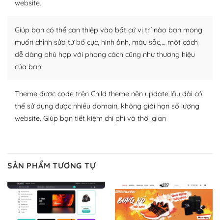
website.
nhiều plugin trả phí hoặc miễn phí.
Nhờ lượng người dùng đông đảo, thư viện themes và
Giúp bạn có thể can thiệp vào bất cứ vị trí nào bạn mong
plugin của WordPress rất phong phú. Bạn có thể thỏa
muốn chỉnh sửa từ bố cục, hình ảnh, màu sắc,… một cách
thích chọn lựa plugin và themes phù hợp cho mục đích
dễ dàng phù hợp với phong cách cũng như thương hiệu
lập website của mình.
của bạn.
WordPress đa dạng plugin và themes
Theme được code trên Child theme nên update lâu dài có
– Dễ sử dụng
thể sử dụng được nhiều domain, không giới hạn số lượng
website. Giúp bạn tiết kiệm chi phí và thời gian
Với mọi Hosting bất kỳ thì WordPress đều có thể dễ
dàng thiết lập vì thực tế nó đã cung cấp khoảng 60%
toàn bộ web.
SẢN PHẨM TƯƠNG TỰ
Và bạn có toàn quyền tự do khi quyết định nơi lưu trữ
trang web WordPress của bạn.
Dễ dàng lựa chọn Hosting cho website WordPress