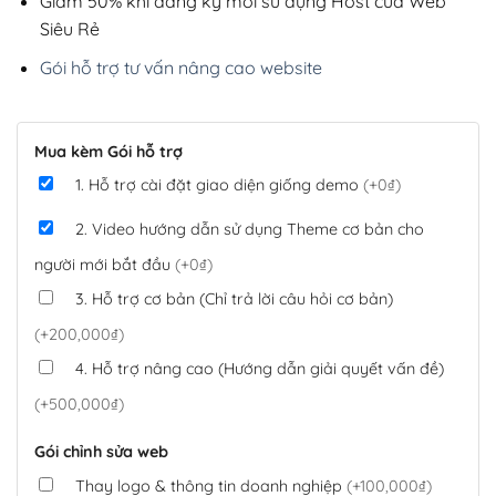
Giảm 50% khi đăng ký mới sử dụng Host của Web
Siêu Rẻ
Gói hỗ trợ tư vấn nâng cao website
Mua kèm Gói hỗ trợ
1. Hỗ trợ cài đặt giao diện giống demo
(+0₫)
2. Video hướng dẫn sử dụng Theme cơ bản cho
người mới bắt đầu
(+0₫)
3. Hỗ trợ cơ bản (Chỉ trả lời câu hỏi cơ bản)
(+200,000₫)
4. Hỗ trợ nâng cao (Hướng dẫn giải quyết vấn đề)
(+500,000₫)
Gói chỉnh sửa web
Thay logo & thông tin doanh nghiệp
(+100,000₫)