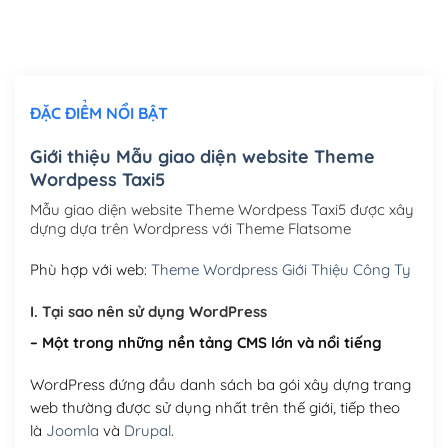
Thiết kế logo đơn giản để đăng web
(+300,000₫)
Chỉnh sửa site theo yêu cầu tuỳ chọn
(+2,000,000₫)
ĐẶC ĐIỂM NỔI BẬT
Mua thêm Host + Tên miền
Tên miền quốc tế .com .net .org (1 năm)
(+300,000₫)
Giới thiệu Mẫu giao diện website Theme
Wordpess Taxi5
Tên miền Việt Nam .vn (1 năm)
(+550,000₫)
Mẫu giao diện website Theme Wordpess Taxi5 được xây
Hosting 2GB SSD (1 năm)
(+450,000₫)
dựng dựa trên Wordpress với Theme Flatsome
Hosting 3GB SSD (1 năm)
(+550,000₫)
Phù hợp với web:
Theme Wordpress Giới Thiệu Công Ty
Hosting 5GB SSD (1 năm)
(+650,000₫)
I. Tại sao nên sử dụng WordPress
– Một trong những nền tảng CMS lớn và nổi tiếng
Hosting 8GB SSD (1 năm)
(+950,000₫)
WordPress đứng đầu danh sách ba gói xây dựng trang
web thường được sử dụng nhất trên thế giới, tiếp theo
là
Joomla
và
Drupal
.