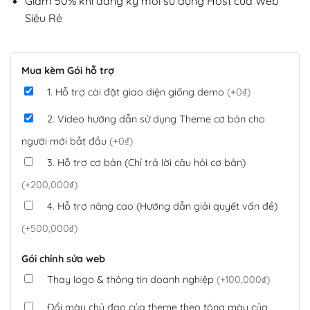
Giảm 50% khi đăng ký mới sử dụng Host của Web
Siêu Rẻ
Mua kèm Gói hỗ trợ
1. Hỗ trợ cài đặt giao diện giống demo
(+0₫)
2. Video hướng dẫn sử dụng Theme cơ bản cho
người mới bắt đầu
(+0₫)
3. Hỗ trợ cơ bản (Chỉ trả lời câu hỏi cơ bản)
(+200,000₫)
4. Hỗ trợ nâng cao (Hướng dẫn giải quyết vấn đề)
(+500,000₫)
Gói chỉnh sửa web
Thay logo & thông tin doanh nghiệp
(+100,000₫)
Đổi màu chủ đạo của theme theo tông màu của