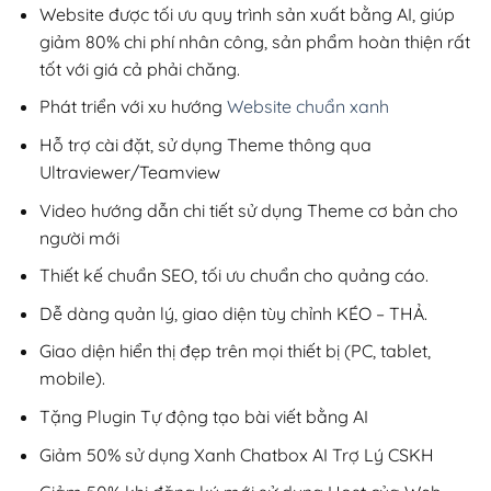
200,000₫.
Website được tối ưu quy trình sản xuất bằng AI, giúp
giảm 80% chi phí nhân công, sản phẩm hoàn thiện rất
tốt với giá cả phải chăng.
Phát triển với xu hướng
Website chuẩn xanh
Hỗ trợ cài đặt, sử dụng Theme thông qua
Ultraviewer/Teamview
Video hướng dẫn chi tiết sử dụng Theme cơ bản cho
người mới
Thiết kế chuẩn SEO, tối ưu chuẩn cho quảng cáo.
Dễ dàng quản lý, giao diện tùy chỉnh KÉO – THẢ.
Giao diện hiển thị đẹp trên mọi thiết bị (PC, tablet,
mobile).
Tặng Plugin Tự động tạo bài viết bằng AI
Giảm 50% sử dụng Xanh Chatbox AI Trợ Lý CSKH