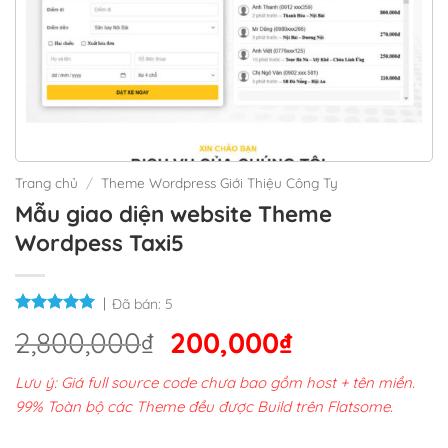
Trang chủ
/
Theme Wordpress Giới Thiệu Công Ty
Mẫu giao diện website Theme
Wordpess Taxi5
Đã bán:
5
Giá
Giá
2,800,000
₫
200,000
₫
gốc
hiện
Lưu ý: Giá full source code chưa bao gồm host + tên miền.
là:
tại
99% Toàn bộ các Theme đều được Build trên Flatsome.
2,800,000₫.
là: