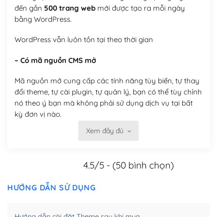
đến gần
500 trang web
mới được tạo ra mỗi ngày
bằng WordPress.
WordPress vẫn luôn tồn tại theo thời gian
– Có mã nguồn CMS mở
Mã nguồn mở cung cấp các tính năng tùy biến, tự thay
đổi theme, tự cài plugin, tự quản lý, bạn có thể tùy chỉnh
nó theo ý bạn mà không phải sử dụng dịch vụ tại bất
kỳ đơn vị nào.
Xem đầy đủ
Việc của bạn là đăng ký một tên miền và hosting để
chạy WordPress.
4.5/5 - (50 bình chọn)
Có thể tùy biến trên website WordPress
– Thân thiện với công cụ tìm kiếm
HƯỚNG DẪN SỬ DỤNG
WordPress được thiết kế để thân thiện với SEO vì
Hướng dẫn cài đặt Theme sau khi mua