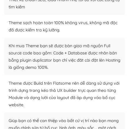
tìm kiếm
– Sở hữu một cộng đồng lớn, sẵn sàng hỗ trợ
WordPress là nơi lưu trữ cho một diễn đàn cộng đồng
Theme sạch hoàn toàn 100% không virus, không mã độc
khổng lồ được kiểm duyệt bởi các nhân viên và những
đã được kiểm tra kỹ lưỡng.
người cuồng tín WordPress.
Khi mua Theme bạn sẽ được bàn giao mã nguồn Full
Nếu bạn gặp khó khăn, bạn có thể lên mạng và tìm
source code bao gồm: Code + Database được nhân bản
kiếm những cộng đồng WordPress, họ sẽ giúp bạn trả
bằng plugin duplicator bạn chỉ việc đăt cài đặt lên Hosting
lời, giải đáp vấn đề của bạn.
là giống demo 100%.
Cộng đồng sử dụng WordPress sẵn sàng hỗ trợ bạn
Theme được Build trên Flatsome nên dễ dàng sử dụng với
– Đa dạng plugin và themes
trình dựng trang kéo thả UX builder trực quan theo từng
Module và dạng lưới của layout đã áp dụng vào bố cục
Plugin mở rộng là thành phần cài đặt thêm vào
WordPress để tăng thêm các tính năng cần thiết. Có
website.
nhiều plugin trả phí hoặc miễn phí.
Giúp bạn có thể can thiệp vào bất cứ vị trí nào bạn mong
Nhờ lượng người dùng đông đảo, thư viện themes và
muốn chỉnh sửa từ bố cục, hình ảnh, màu sắc,… một cách