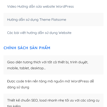
hóa nội dung cho SEO.
Video Hướng dẫn sửa website WordPress
Khi bạn dùng WordPress để thiết kế web thì trang web
Hướng dẫn sử dụng Theme Flatsome
của bạn trở nên rất thu hút đối với các công cụ tìm
kiếm.
Các bài viết hướng dẫn sử dụng Website
Tối ưu hóa công cụ tìm kiếm
– Dễ dàng tùy chỉnh, sửa chữa
CHÍNH SÁCH SẢN PHẨM
Khi bạn sử dụng WordPress, thì vấn đề giao diện của
bạn trở nên dễ dàng và nhanh chóng. Với kho Theme
Giao diện tương thích với tất cả thiết bị, trình duyệt,
WordPress đa dạng sẽ giúp việc thực hiện các thiết kế
mobile, tablet, desktop…
trở nên hấp dẫn và đơn giản hơn.
Được code trên nền tảng mã nguồn mở WordPress dễ
Nếu bạn có các kỹ thuật cơ bản với một theme được
dàng sử dụng
thiết kế tốt, bạn có thể tự sửa đổi. Nếu không bạn có thể
tìm kiếm chúng trên Internet hoặc nhờ chuyên gia.
Thiết kế chuẩn SEO, load nhanh nhẹ tối ưu với các công cụ
Dễ dàng tùy chỉnh trên WordPress
tìm kiếm