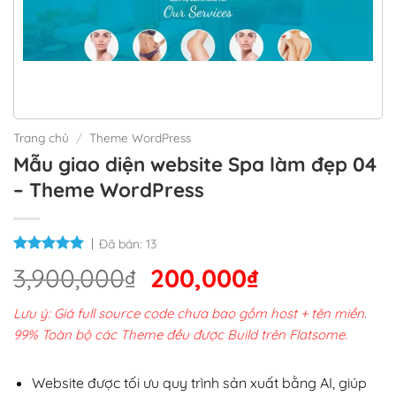
Trang chủ
/
Theme WordPress
Mẫu giao diện website Spa làm đẹp 04
– Theme WordPress
Đã bán:
13
Giá
Giá
3,900,000
₫
200,000
₫
gốc
hiện
Lưu ý: Giá full source code chưa bao gồm host + tên miền.
là:
tại
99% Toàn bộ các Theme đều được Build trên Flatsome.
3,900,000₫.
là:
200,000₫.
Website được tối ưu quy trình sản xuất bằng AI, giúp