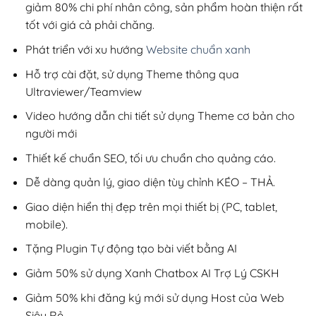
giảm 80% chi phí nhân công, sản phẩm hoàn thiện rất
tốt với giá cả phải chăng.
Phát triển với xu hướng
Website chuẩn xanh
Hỗ trợ cài đặt, sử dụng Theme thông qua
Ultraviewer/Teamview
Video hướng dẫn chi tiết sử dụng Theme cơ bản cho
người mới
Thiết kế chuẩn SEO, tối ưu chuẩn cho quảng cáo.
Dễ dàng quản lý, giao diện tùy chỉnh KÉO – THẢ.
Giao diện hiển thị đẹp trên mọi thiết bị (PC, tablet,
mobile).
Tặng Plugin Tự động tạo bài viết bằng AI
Giảm 50% sử dụng Xanh Chatbox AI Trợ Lý CSKH
Giảm 50% khi đăng ký mới sử dụng Host của Web
Siêu Rẻ