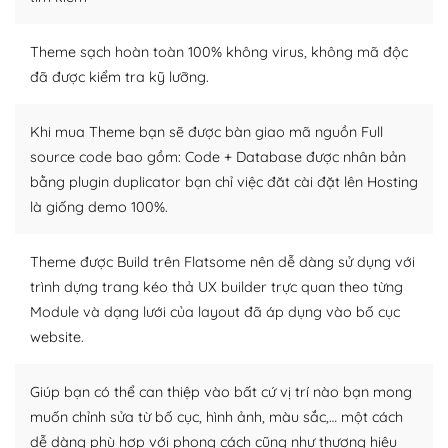
– Sở hữu một cộng đồng lớn, sẵn sàng hỗ trợ
Theme sạch hoàn toàn 100% không virus, không mã độc
WordPress là nơi lưu trữ cho một diễn đàn cộng đồng
đã được kiểm tra kỹ lưỡng.
khổng lồ được kiểm duyệt bởi các nhân viên và những
người cuồng tín WordPress.
Khi mua Theme bạn sẽ được bàn giao mã nguồn Full
source code bao gồm: Code + Database được nhân bản
Nếu bạn gặp khó khăn, bạn có thể lên mạng và tìm
bằng plugin duplicator bạn chỉ việc đăt cài đặt lên Hosting
kiếm những cộng đồng WordPress, họ sẽ giúp bạn trả
lời, giải đáp vấn đề của bạn.
là giống demo 100%.
Cộng đồng sử dụng WordPress sẵn sàng hỗ trợ bạn
Theme được Build trên Flatsome nên dễ dàng sử dụng với
trình dựng trang kéo thả UX builder trực quan theo từng
– Đa dạng plugin và themes
Module và dạng lưới của layout đã áp dụng vào bố cục
Plugin mở rộng là thành phần cài đặt thêm vào
website.
WordPress để tăng thêm các tính năng cần thiết. Có
nhiều plugin trả phí hoặc miễn phí.
Giúp bạn có thể can thiệp vào bất cứ vị trí nào bạn mong
muốn chỉnh sửa từ bố cục, hình ảnh, màu sắc,… một cách
Nhờ lượng người dùng đông đảo, thư viện themes và
dễ dàng phù hợp với phong cách cũng như thương hiệu
plugin của WordPress rất phong phú. Bạn có thể thỏa