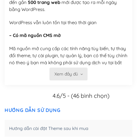
đến gần
500 trang web
mới được tạo ra mỗi ngày
bằng WordPress.
WordPress vẫn luôn tồn tại theo thời gian
– Có mã nguồn CMS mở
Mã nguồn mở cung cấp các tính năng tùy biến, tự thay
đổi theme, tự cài plugin, tự quản lý, bạn có thể tùy chỉnh
nó theo ý bạn mà không phải sử dụng dịch vụ tại bất
kỳ đơn vị nào.
Xem đầy đủ
Việc của bạn là đăng ký một tên miền và hosting để
chạy WordPress.
4.6/5 - (46 bình chọn)
Có thể tùy biến trên website WordPress
HƯỚNG DẪN SỬ DỤNG
– Thân thiện với công cụ tìm kiếm
WordPress được thiết kế để thân thiện với SEO vì
Hướng dẫn cài đặt Theme sau khi mua
WordPress bao gồm nhiều công cụ và plugin để tối ưu