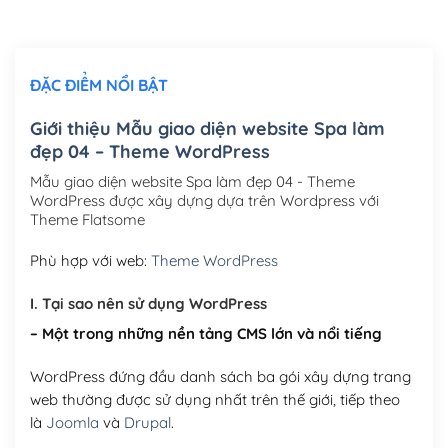
Chỉnh sửa site theo yêu cầu tuỳ chọn
(+2,000,000₫)
ĐẶC ĐIỂM NỔI BẬT
Mua thêm Host + Tên miền
Tên miền quốc tế .com .net .org (1 năm)
(+300,000₫)
Giới thiệu Mẫu giao diện website Spa làm
đẹp 04 – Theme WordPress
Tên miền Việt Nam .vn (1 năm)
(+550,000₫)
Mẫu giao diện website Spa làm đẹp 04 - Theme
Hosting 2GB SSD (1 năm)
(+450,000₫)
WordPress được xây dựng dựa trên Wordpress với
Theme Flatsome
Hosting 3GB SSD (1 năm)
(+550,000₫)
Phù hợp với web:
Theme WordPress
Hosting 5GB SSD (1 năm)
(+650,000₫)
I. Tại sao nên sử dụng WordPress
Hosting 8GB SSD (1 năm)
(+950,000₫)
– Một trong những nền tảng CMS lớn và nổi tiếng
WordPress đứng đầu danh sách ba gói xây dựng trang
web thường được sử dụng nhất trên thế giới, tiếp theo
là
Joomla
và
Drupal
.