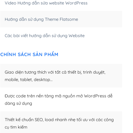
Video Hướng dẫn sửa website WordPress
m)
(+650,000₫)
Hướng dẫn sử dụng Theme Flatsome
m)
(+950,000₫)
Các bài viết hướng dẫn sử dụng Website
CHÍNH SÁCH SẢN PHẨM
Giao diện tương thích với tất cả thiết bị, trình duyệt,
mobile, tablet, desktop…
Được code trên nền tảng mã nguồn mở WordPress dễ
dàng sử dụng
Thiết kế chuẩn SEO, load nhanh nhẹ tối ưu với các công
cụ tìm kiếm