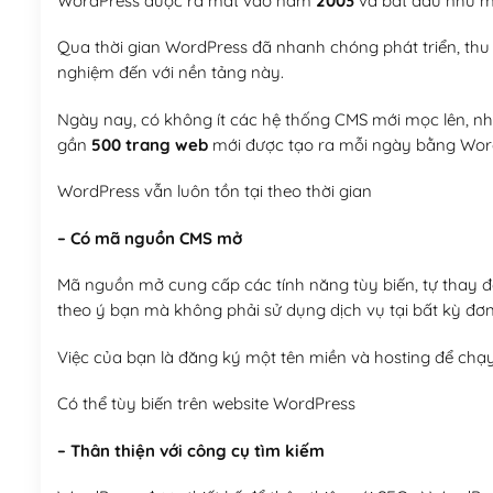
WordPress được ra mắt vào năm
2003
và bắt đầu như mộ
Qua thời gian WordPress đã nhanh chóng phát triển, thu h
nghiệm đến với nền tảng này.
Ngày nay, có không ít các hệ thống CMS mới mọc lên, như
gần
500 trang web
mới được tạo ra mỗi ngày bằng Wor
WordPress vẫn luôn tồn tại theo thời gian
– Có mã nguồn CMS mở
Mã nguồn mở cung cấp các tính năng tùy biến, tự thay đổi
theo ý bạn mà không phải sử dụng dịch vụ tại bất kỳ đơn
Việc của bạn là đăng ký một tên miền và hosting để chạ
Có thể tùy biến trên website WordPress
– Thân thiện với công cụ tìm kiếm