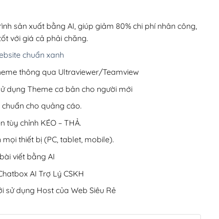
00,000₫.
là:
200,000₫.
rình sản xuất bằng AI, giúp giảm 80% chi phí nhân công,
ốt với giá cả phải chăng.
bsite chuẩn xanh
 Theme thông qua Ultraviewer/Teamview
 sử dụng Theme cơ bản cho người mới
ưu chuẩn cho quảng cáo.
ện tùy chỉnh KÉO – THẢ.
 mọi thiết bị (PC, tablet, mobile).
ài viết bằng AI
hatbox AI Trợ Lý CSKH
i sử dụng Host của Web Siêu Rẻ