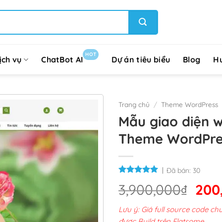
HOT
ịch vụ
ChatBot AI
Dự án tiêu biểu
Blog
H
Trang chủ
/
Theme WordPress
Mẫu giao diện 
Theme WordPre
Đã bán:
30
Giá
3,900,000
₫
200
gốc
Lưu ý: Giá full source code 
là:
được Build trên Flatsome.