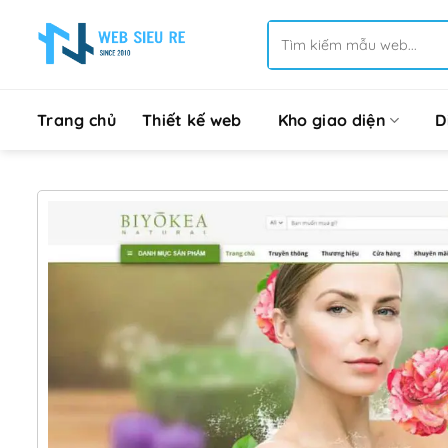
Bỏ
Tìm
qua
kiếm:
nội
dung
Trang chủ
Thiết kế web
Kho giao diện
D