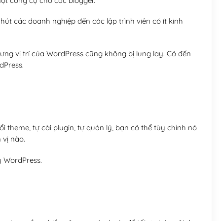
t công cụ cho các blogger.
út các doanh nghiệp đến các lập trình viên có ít kinh
ng vị trí của WordPress cũng không bị lung lay. Có đến
dPress.
 theme, tự cài plugin, tự quản lý, bạn có thể tùy chỉnh nó
 vị nào.
y WordPress.