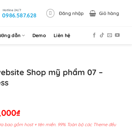
Đăng nhập
Giỏ hàng
0986.587.628
ướng dẫn
Demo
Liên hệ
website Shop mỹ phẩm 07 –
ss
Giá
,000
₫
hiện
chưa bao gồm host + tên miền. 99% Toàn bộ các Theme đều
tại