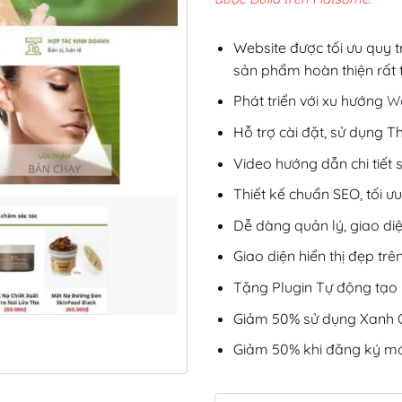
3,9
Website được tối ưu quy t
sản phẩm hoàn thiện rất t
Phát triển với xu hướng
We
Hỗ trợ cài đặt, sử dụng
Video hướng dẫn chi tiết
Thiết kế chuẩn SEO, tối 
Dễ dàng quản lý, giao di
Giao diện hiển thị đẹp trên
Tặng Plugin Tự động tạo b
Giảm 50% sử dụng Xanh C
Giảm 50% khi đăng ký mớ