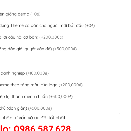
 diện giống demo
(+0₫)
 dụng Theme cơ bản cho người mới bắt đầu
(+0₫)
ả lời câu hỏi cơ bản)
(+200,000₫)
ớng dẫn giải quyết vấn đề)
(+500,000₫)
 doanh nghiệp
(+100,000₫)
theme theo tông màu của logo
(+200,000₫)
ếp lại thanh menu chuẩn
(+300,000₫)
chủ (đơn giản)
(+500,000₫)
 nhận tư vấn và ưu đãi tốt nhất
QR Code ngân hàng
(+100,000₫)
lo: 0986.587.628