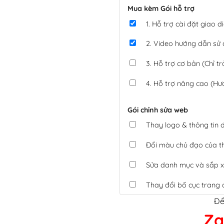
Mua kèm Gói hỗ trợ
1. Hỗ trợ cài đặt giao
2. Video hướng dẫn sử
3. Hỗ trợ cơ bản (Chỉ tr
4. Hỗ trợ nâng cao (Hư
Gói chỉnh sửa web
Thay logo & thông tin
Đổi màu chủ đạo của 
Sửa danh mục và sắp x
Thay đổi bố cục trang 
Để
Tích hợp thanh toán 
Za