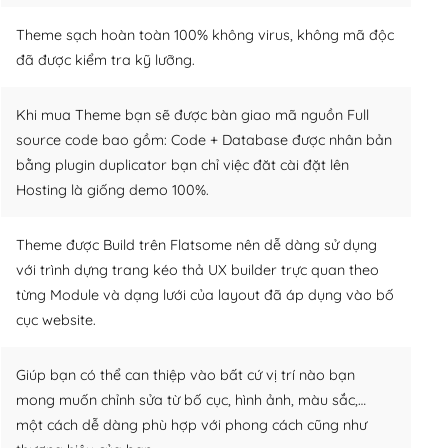
Theme sạch hoàn toàn 100% không virus, không mã độc
đã được kiểm tra kỹ lưỡng.
Khi mua Theme bạn sẽ được bàn giao mã nguồn Full
source code bao gồm: Code + Database được nhân bản
bằng plugin duplicator bạn chỉ việc đăt cài đặt lên
Hosting là giống demo 100%.
Theme được Build trên Flatsome nên dễ dàng sử dụng
với trình dựng trang kéo thả UX builder trực quan theo
từng Module và dạng lưới của layout đã áp dụng vào bố
cục website.
Giúp bạn có thể can thiệp vào bất cứ vị trí nào bạn
mong muốn chỉnh sửa từ bố cục, hình ảnh, màu sắc,…
một cách dễ dàng phù hợp với phong cách cũng như