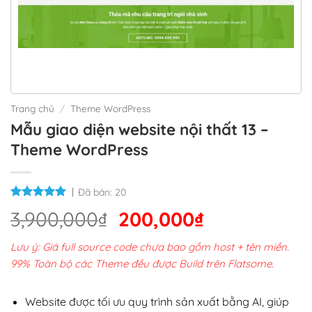
Trang chủ
/
Theme WordPress
Mẫu giao diện website nội thất 13 –
Theme WordPress
Đã bán:
20
Giá
Giá
3,900,000
₫
200,000
₫
gốc
hiện
Lưu ý: Giá full source code chưa bao gồm host + tên miền.
là:
tại
99% Toàn bộ các Theme đều được Build trên Flatsome.
3,900,000₫.
là:
200,000₫.
Website được tối ưu quy trình sản xuất bằng AI, giúp