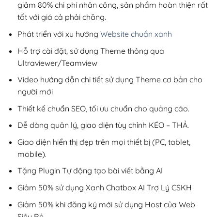
giảm 80% chi phí nhân công, sản phẩm hoàn thiện rất
tốt với giá cả phải chăng.
Phát triển với xu hướng
Website chuẩn xanh
Hỗ trợ cài đặt, sử dụng Theme thông qua
Ultraviewer/Teamview
Video hướng dẫn chi tiết sử dụng Theme cơ bản cho
người mới
Thiết kế chuẩn SEO, tối ưu chuẩn cho quảng cáo.
Dễ dàng quản lý, giao diện tùy chỉnh KÉO – THẢ.
Giao diện hiển thị đẹp trên mọi thiết bị (PC, tablet,
mobile).
Tặng Plugin Tự động tạo bài viết bằng AI
Giảm 50% sử dụng Xanh Chatbox AI Trợ Lý CSKH
Giảm 50% khi đăng ký mới sử dụng Host của Web
Siêu Rẻ