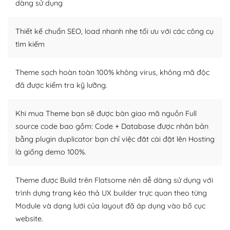
dàng sử dụng
Dễ dàng tùy chỉnh trên WordPress
Thiết kế chuẩn SEO, load nhanh nhẹ tối ưu với các công cụ
– Sở hữu một cộng đồng lớn, sẵn sàng hỗ trợ
tìm kiếm
WordPress là nơi lưu trữ cho một diễn đàn cộng đồng
khổng lồ được kiểm duyệt bởi các nhân viên và những
Theme sạch hoàn toàn 100% không virus, không mã độc
người cuồng tín WordPress.
đã được kiểm tra kỹ lưỡng.
Nếu bạn gặp khó khăn, bạn có thể lên mạng và tìm
kiếm những cộng đồng WordPress, họ sẽ giúp bạn trả
Khi mua Theme bạn sẽ được bàn giao mã nguồn Full
lời, giải đáp vấn đề của bạn.
source code bao gồm: Code + Database được nhân bản
bằng plugin duplicator bạn chỉ việc đăt cài đặt lên Hosting
Cộng đồng sử dụng WordPress sẵn sàng hỗ trợ bạn
là giống demo 100%.
– Đa dạng plugin và themes
Theme được Build trên Flatsome nên dễ dàng sử dụng với
Plugin mở rộng là thành phần cài đặt thêm vào
trình dựng trang kéo thả UX builder trực quan theo từng
WordPress để tăng thêm các tính năng cần thiết. Có
Module và dạng lưới của layout đã áp dụng vào bố cục
nhiều plugin trả phí hoặc miễn phí.
website.