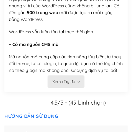
nhưng vị trí của WordPress cũng không bị lung lay. Có
đến gần
500 trang web
mới được tạo ra mỗi ngày
bằng WordPress.
WordPress vẫn luôn tồn tại theo thời gian
– Có mã nguồn CMS mở
Mã nguồn mở cung cấp các tính năng tùy biến, tự thay
đổi theme, tự cài plugin, tự quản lý, bạn có thể tùy chỉnh
nó theo ý bạn mà không phải sử dụng dịch vụ tại bất
kỳ đơn vị nào.
Xem đầy đủ
Việc của bạn là đăng ký một tên miền và hosting để
chạy WordPress.
4.5/5 - (49 bình chọn)
Có thể tùy biến trên website WordPress
HƯỚNG DẪN SỬ DỤNG
– Thân thiện với công cụ tìm kiếm