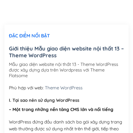
Thiết kế logo đơn giản để đăng web
(+300,000₫)
Chỉnh sửa site theo yêu cầu tuỳ chọn
(+2,000,000₫)
ĐẶC ĐIỂM NỔI BẬT
Mua thêm Host + Tên miền
Tên miền quốc tế .com .net .org (1 năm)
(+300,000₫)
Giới thiệu Mẫu giao diện website nội thất 13 –
Theme WordPress
Tên miền Việt Nam .vn (1 năm)
(+550,000₫)
Mẫu giao diện website nội thất 13 - Theme WordPress
Hosting 2GB SSD (1 năm)
(+450,000₫)
được xây dựng dựa trên Wordpress với Theme
Flatsome
Hosting 3GB SSD (1 năm)
(+550,000₫)
Phù hợp với web:
Theme WordPress
Hosting 5GB SSD (1 năm)
(+650,000₫)
I. Tại sao nên sử dụng WordPress
Hosting 8GB SSD (1 năm)
(+950,000₫)
– Một trong những nền tảng CMS lớn và nổi tiếng
WordPress đứng đầu danh sách ba gói xây dựng trang
web thường được sử dụng nhất trên thế giới, tiếp theo