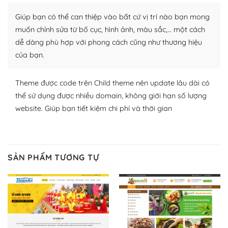
Nhờ lượng người dùng đông đảo, thư viện themes và
plugin của WordPress rất phong phú. Bạn có thể thỏa
Giúp bạn có thể can thiệp vào bất cứ vị trí nào bạn mong
thích chọn lựa plugin và themes phù hợp cho mục đích
muốn chỉnh sửa từ bố cục, hình ảnh, màu sắc,… một cách
lập website của mình.
dễ dàng phù hợp với phong cách cũng như thương hiệu
của bạn.
WordPress đa dạng plugin và themes
– Dễ sử dụng
Theme được code trên Child theme nên update lâu dài có
thể sử dụng được nhiều domain, không giới hạn số lượng
Với mọi Hosting bất kỳ thì WordPress đều có thể dễ
website. Giúp bạn tiết kiệm chi phí và thời gian
dàng thiết lập vì thực tế nó đã cung cấp khoảng 60%
toàn bộ web.
Và bạn có toàn quyền tự do khi quyết định nơi lưu trữ
SẢN PHẨM TƯƠNG TỰ
trang web WordPress của bạn.
Dễ dàng lựa chọn Hosting cho website WordPress
– Bảo mật cực tốt
Vì WordPress hiện là nền tảng xây dựng trang web và