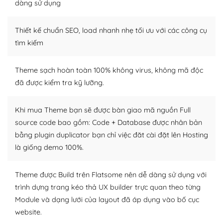
tìm kiếm chúng trên Internet hoặc nhờ chuyên gia.
dàng sử dụng
Dễ dàng tùy chỉnh trên WordPress
Thiết kế chuẩn SEO, load nhanh nhẹ tối ưu với các công cụ
– Sở hữu một cộng đồng lớn, sẵn sàng hỗ trợ
tìm kiếm
WordPress là nơi lưu trữ cho một diễn đàn cộng đồng
Theme sạch hoàn toàn 100% không virus, không mã độc
khổng lồ được kiểm duyệt bởi các nhân viên và những
đã được kiểm tra kỹ lưỡng.
người cuồng tín WordPress.
Nếu bạn gặp khó khăn, bạn có thể lên mạng và tìm
Khi mua Theme bạn sẽ được bàn giao mã nguồn Full
kiếm những cộng đồng WordPress, họ sẽ giúp bạn trả
source code bao gồm: Code + Database được nhân bản
lời, giải đáp vấn đề của bạn.
bằng plugin duplicator bạn chỉ việc đăt cài đặt lên Hosting
là giống demo 100%.
Cộng đồng sử dụng WordPress sẵn sàng hỗ trợ bạn
– Đa dạng plugin và themes
Theme được Build trên Flatsome nên dễ dàng sử dụng với
trình dựng trang kéo thả UX builder trực quan theo từng
Plugin mở rộng là thành phần cài đặt thêm vào
Module và dạng lưới của layout đã áp dụng vào bố cục
WordPress để tăng thêm các tính năng cần thiết. Có
website.
nhiều plugin trả phí hoặc miễn phí.