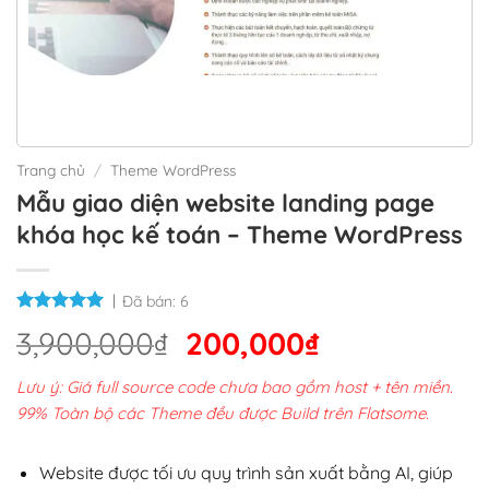
Trang chủ
/
Theme WordPress
Mẫu giao diện website landing page
khóa học kế toán – Theme WordPress
Đã bán:
6
Giá
Giá
3,900,000
₫
200,000
₫
gốc
hiện
Lưu ý: Giá full source code chưa bao gồm host + tên miền.
là:
tại
99% Toàn bộ các Theme đều được Build trên Flatsome.
3,900,000₫.
là:
200,000₫.
Website được tối ưu quy trình sản xuất bằng AI, giúp