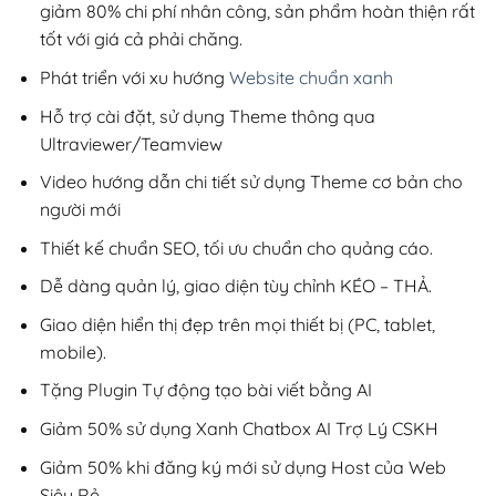
giảm 80% chi phí nhân công, sản phẩm hoàn thiện rất
tốt với giá cả phải chăng.
Phát triển với xu hướng
Website chuẩn xanh
Hỗ trợ cài đặt, sử dụng Theme thông qua
Ultraviewer/Teamview
Video hướng dẫn chi tiết sử dụng Theme cơ bản cho
người mới
Thiết kế chuẩn SEO, tối ưu chuẩn cho quảng cáo.
Dễ dàng quản lý, giao diện tùy chỉnh KÉO – THẢ.
Giao diện hiển thị đẹp trên mọi thiết bị (PC, tablet,
mobile).
Tặng Plugin Tự động tạo bài viết bằng AI
Giảm 50% sử dụng Xanh Chatbox AI Trợ Lý CSKH
Giảm 50% khi đăng ký mới sử dụng Host của Web
Siêu Rẻ