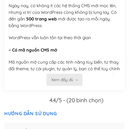
Ngày nay, có không ít các hệ thống CMS mới mọc lên,
nhưng vị trí của WordPress cũng không bị lung lay. Có
đến gần
500 trang web
mới được tạo ra mỗi ngày
bằng WordPress.
WordPress vẫn luôn tồn tại theo thời gian
– Có mã nguồn CMS mở
Mã nguồn mở cung cấp các tính năng tùy biến, tự thay
đổi theme, tự cài plugin, tự quản lý, bạn có thể tùy chỉnh
nó theo ý bạn mà không phải sử dụng dịch vụ tại bất
Xem đầy đủ
kỳ đơn vị nào.
Việc của bạn là đăng ký một tên miền và hosting để
4.4/5 - (20 bình chọn)
chạy WordPress.
Có thể tùy biến trên website WordPress
HƯỚNG DẪN SỬ DỤNG
– Thân thiện với công cụ tìm kiếm