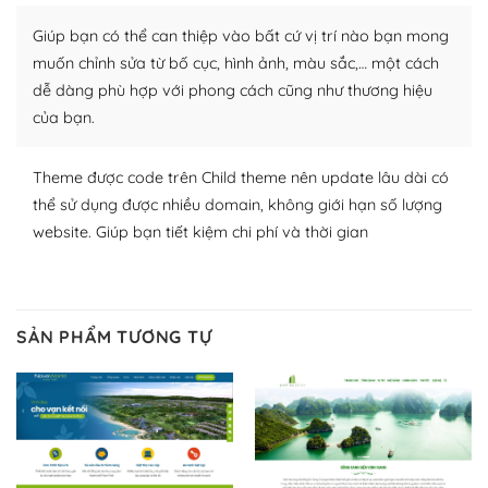
Nhờ lượng người dùng đông đảo, thư viện themes và
Giúp bạn có thể can thiệp vào bất cứ vị trí nào bạn mong
plugin của WordPress rất phong phú. Bạn có thể thỏa
muốn chỉnh sửa từ bố cục, hình ảnh, màu sắc,… một cách
thích chọn lựa plugin và themes phù hợp cho mục đích
dễ dàng phù hợp với phong cách cũng như thương hiệu
lập website của mình.
của bạn.
WordPress đa dạng plugin và themes
Theme được code trên Child theme nên update lâu dài có
– Dễ sử dụng
thể sử dụng được nhiều domain, không giới hạn số lượng
website. Giúp bạn tiết kiệm chi phí và thời gian
Với mọi Hosting bất kỳ thì WordPress đều có thể dễ
dàng thiết lập vì thực tế nó đã cung cấp khoảng 60%
toàn bộ web.
SẢN PHẨM TƯƠNG TỰ
Và bạn có toàn quyền tự do khi quyết định nơi lưu trữ
trang web WordPress của bạn.
Dễ dàng lựa chọn Hosting cho website WordPress
– Bảo mật cực tốt