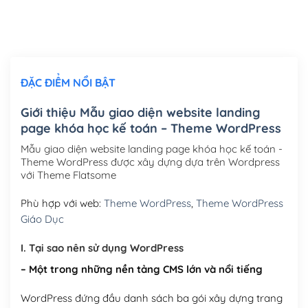
Thiết kế logo đơn giản để đăng web
(+300,000₫)
Chỉnh sửa site theo yêu cầu tuỳ chọn
(+2,000,000₫)
ĐẶC ĐIỂM NỔI BẬT
Mua thêm Host + Tên miền
Tên miền quốc tế .com .net .org (1 năm)
(+300,000₫)
Giới thiệu Mẫu giao diện website landing
page khóa học kế toán – Theme WordPress
Tên miền Việt Nam .vn (1 năm)
(+550,000₫)
Mẫu giao diện website landing page khóa học kế toán -
Hosting 2GB SSD (1 năm)
(+450,000₫)
Theme WordPress được xây dựng dựa trên Wordpress
với Theme Flatsome
Hosting 3GB SSD (1 năm)
(+550,000₫)
Phù hợp với web:
Theme WordPress
,
Theme WordPress
Hosting 5GB SSD (1 năm)
(+650,000₫)
Giáo Dục
Hosting 8GB SSD (1 năm)
(+950,000₫)
I. Tại sao nên sử dụng WordPress
– Một trong những nền tảng CMS lớn và nổi tiếng
WordPress đứng đầu danh sách ba gói xây dựng trang