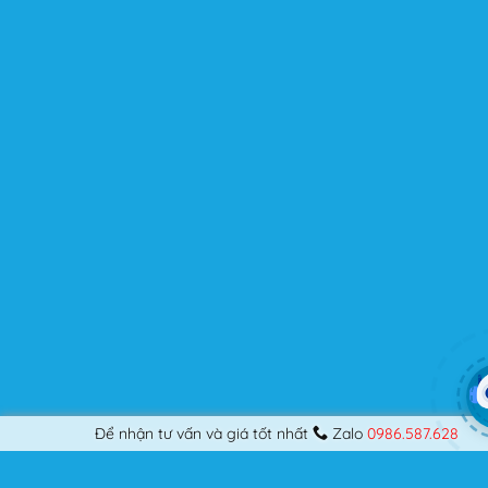
kế những Website đầu tiên, hay đã là một lập trình viên
chuyên nghiệp, nó vẫn thỏa mãn bạn dù là một người
khó tính.
Được cập nhật liên tục
Flatsome là sản phẩm bán chạy nhất của UX-Themes.
Vì thế, nó luôn được đầu tư và ưu ái cập nhật các tính
năng mới nhất, tốt nhất.
Flatsome còn hỗ trợ hơn 12 ngôn ngữ khác nhau, do đó
bạn có thể dịch Website ra hầu hết mọi ngôn ngữ mà
bạn muốn.