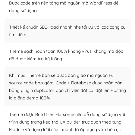
thiết kế tốt, bạn có thể tự sửa đổi. Nếu không bạn có thể
Được code trên nền tảng mã nguồn mở WordPress dễ
tìm kiếm chúng trên Internet hoặc nhờ chuyên gia.
dàng sử dụng
Dễ dàng tùy chỉnh trên WordPress
Thiết kế chuẩn SEO, load nhanh nhẹ tối ưu với các công cụ
– Sở hữu một cộng đồng lớn, sẵn sàng hỗ trợ
tìm kiếm
WordPress là nơi lưu trữ cho một diễn đàn cộng đồng
Theme sạch hoàn toàn 100% không virus, không mã độc
khổng lồ được kiểm duyệt bởi các nhân viên và những
đã được kiểm tra kỹ lưỡng.
người cuồng tín WordPress.
Nếu bạn gặp khó khăn, bạn có thể lên mạng và tìm
Khi mua Theme bạn sẽ được bàn giao mã nguồn Full
kiếm những cộng đồng WordPress, họ sẽ giúp bạn trả
source code bao gồm: Code + Database được nhân bản
lời, giải đáp vấn đề của bạn.
bằng plugin duplicator bạn chỉ việc đăt cài đặt lên Hosting
là giống demo 100%.
Cộng đồng sử dụng WordPress sẵn sàng hỗ trợ bạn
– Đa dạng plugin và themes
Theme được Build trên Flatsome nên dễ dàng sử dụng với
trình dựng trang kéo thả UX builder trực quan theo từng
Plugin mở rộng là thành phần cài đặt thêm vào
Module và dạng lưới của layout đã áp dụng vào bố cục
WordPress để tăng thêm các tính năng cần thiết. Có