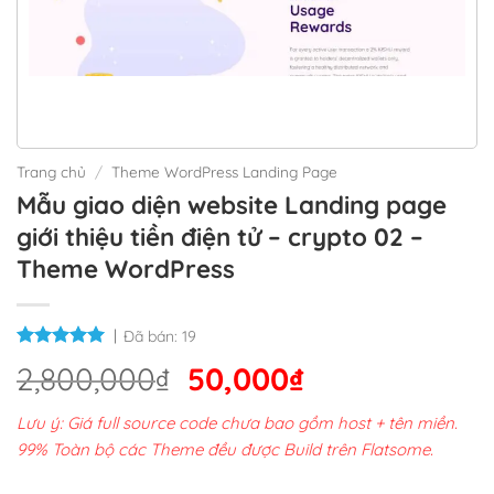
Trang chủ
/
Theme WordPress Landing Page
Mẫu giao diện website Landing page
giới thiệu tiền điện tử – crypto 02 –
Theme WordPress
Đã bán:
19
Giá
Giá
2,800,000
₫
50,000
₫
gốc
hiện
Lưu ý: Giá full source code chưa bao gồm host + tên miền.
là:
tại
99% Toàn bộ các Theme đều được Build trên Flatsome.
2,800,000₫.
là: