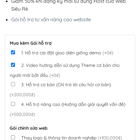
Giảm 50% khi đăng ký mới sử dụng Host của Web
Siêu Rẻ
Gói hỗ trợ tư vấn nâng cao website
Mua kèm Gói hỗ trợ
1. Hỗ trợ cài đặt giao diện giống demo
(+0₫)
2. Video hướng dẫn sử dụng Theme cơ bản cho
người mới bắt đầu
(+0₫)
3. Hỗ trợ cơ bản (Chỉ trả lời câu hỏi cơ bản)
(+200,000₫)
4. Hỗ trợ nâng cao (Hướng dẫn giải quyết vấn đề)
(+500,000₫)
Gói chỉnh sửa web
Thay logo & thông tin doanh nghiệp
(+100,000₫)