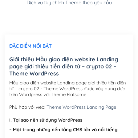
Dịch vụ tùy chỉnh Theme theo yêu cầu
Cài đặt SMTP Mail cho site Wordpress
(+100,000₫)
Thiết kế logo đơn giản để đăng web
(+300,000₫)
Chỉnh sửa site theo yêu cầu tuỳ chọn
(+2,000,000₫)
ĐẶC ĐIỂM NỔI BẬT
Mua thêm Host + Tên miền
Tên miền quốc tế .com .net .org (1 năm)
(+300,000₫)
Giới thiệu Mẫu giao diện website Landing
page giới thiệu tiền điện tử – crypto 02 –
Tên miền Việt Nam .vn (1 năm)
(+550,000₫)
Theme WordPress
Hosting 2GB SSD (1 năm)
(+450,000₫)
Mẫu giao diện website Landing page giới thiệu tiền điện
tử – crypto 02 - Theme WordPress được xây dựng dựa
Hosting 3GB SSD (1 năm)
(+550,000₫)
trên Wordpress với Theme Flatsome
Hosting 5GB SSD (1 năm)
(+650,000₫)
Phù hợp với web:
Theme WordPress Landing Page
Hosting 8GB SSD (1 năm)
(+950,000₫)
I. Tại sao nên sử dụng WordPress
– Một trong những nền tảng CMS lớn và nổi tiếng