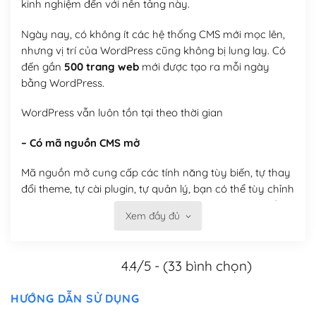
kinh nghiệm đến với nền tảng này.
Ngày nay, có không ít các hệ thống CMS mới mọc lên,
nhưng vị trí của WordPress cũng không bị lung lay. Có
đến gần
500 trang web
mới được tạo ra mỗi ngày
bằng WordPress.
WordPress vẫn luôn tồn tại theo thời gian
– Có mã nguồn CMS mở
Mã nguồn mở cung cấp các tính năng tùy biến, tự thay
đổi theme, tự cài plugin, tự quản lý, bạn có thể tùy chỉnh
nó theo ý bạn mà không phải sử dụng dịch vụ tại bất
Xem đầy đủ
kỳ đơn vị nào.
Việc của bạn là đăng ký một tên miền và hosting để
4.4/5 - (33 bình chọn)
chạy WordPress.
Có thể tùy biến trên website WordPress
HƯỚNG DẪN SỬ DỤNG