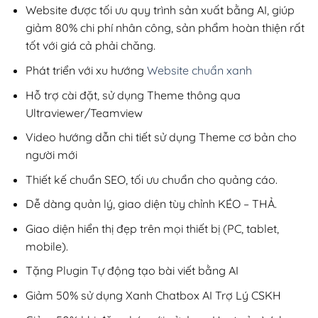
50,000₫.
Website được tối ưu quy trình sản xuất bằng AI, giúp
giảm 80% chi phí nhân công, sản phẩm hoàn thiện rất
tốt với giá cả phải chăng.
Phát triển với xu hướng
Website chuẩn xanh
Hỗ trợ cài đặt, sử dụng Theme thông qua
Ultraviewer/Teamview
Video hướng dẫn chi tiết sử dụng Theme cơ bản cho
người mới
Thiết kế chuẩn SEO, tối ưu chuẩn cho quảng cáo.
Dễ dàng quản lý, giao diện tùy chỉnh KÉO – THẢ.
Giao diện hiển thị đẹp trên mọi thiết bị (PC, tablet,
mobile).
Tặng Plugin Tự động tạo bài viết bằng AI
Giảm 50% sử dụng Xanh Chatbox AI Trợ Lý CSKH