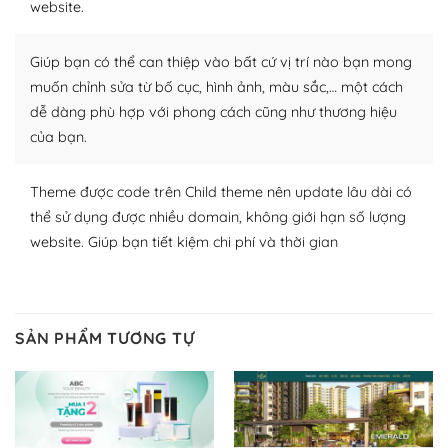
website.
nhiều plugin trả phí hoặc miễn phí.
Nhờ lượng người dùng đông đảo, thư viện themes và
Giúp bạn có thể can thiệp vào bất cứ vị trí nào bạn mong
plugin của WordPress rất phong phú. Bạn có thể thỏa
muốn chỉnh sửa từ bố cục, hình ảnh, màu sắc,… một cách
thích chọn lựa plugin và themes phù hợp cho mục đích
dễ dàng phù hợp với phong cách cũng như thương hiệu
lập website của mình.
của bạn.
WordPress đa dạng plugin và themes
Theme được code trên Child theme nên update lâu dài có
– Dễ sử dụng
thể sử dụng được nhiều domain, không giới hạn số lượng
website. Giúp bạn tiết kiệm chi phí và thời gian
Với mọi Hosting bất kỳ thì WordPress đều có thể dễ
dàng thiết lập vì thực tế nó đã cung cấp khoảng 60%
toàn bộ web.
SẢN PHẨM TƯƠNG TỰ
Và bạn có toàn quyền tự do khi quyết định nơi lưu trữ
trang web WordPress của bạn.
Dễ dàng lựa chọn Hosting cho website WordPress