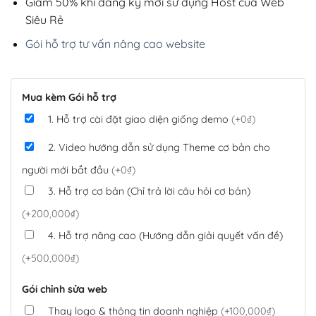
Giảm 50% khi đăng ký mới sử dụng Host của Web
Siêu Rẻ
Gói hỗ trợ tư vấn nâng cao website
Mua kèm Gói hỗ trợ
1. Hỗ trợ cài đặt giao diện giống demo
(+0₫)
2. Video hướng dẫn sử dụng Theme cơ bản cho
người mới bắt đầu
(+0₫)
3. Hỗ trợ cơ bản (Chỉ trả lời câu hỏi cơ bản)
(+200,000₫)
4. Hỗ trợ nâng cao (Hướng dẫn giải quyết vấn đề)
(+500,000₫)
Gói chỉnh sửa web
Thay logo & thông tin doanh nghiệp
(+100,000₫)