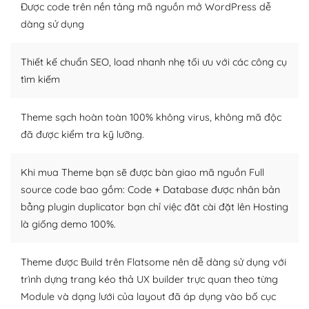
thiết kế tốt, bạn có thể tự sửa đổi. Nếu không bạn có thể
Được code trên nền tảng mã nguồn mở WordPress dễ
tìm kiếm chúng trên Internet hoặc nhờ chuyên gia.
dàng sử dụng
Dễ dàng tùy chỉnh trên WordPress
Thiết kế chuẩn SEO, load nhanh nhẹ tối ưu với các công cụ
– Sở hữu một cộng đồng lớn, sẵn sàng hỗ trợ
tìm kiếm
WordPress là nơi lưu trữ cho một diễn đàn cộng đồng
Theme sạch hoàn toàn 100% không virus, không mã độc
khổng lồ được kiểm duyệt bởi các nhân viên và những
đã được kiểm tra kỹ lưỡng.
người cuồng tín WordPress.
Nếu bạn gặp khó khăn, bạn có thể lên mạng và tìm
Khi mua Theme bạn sẽ được bàn giao mã nguồn Full
kiếm những cộng đồng WordPress, họ sẽ giúp bạn trả
source code bao gồm: Code + Database được nhân bản
lời, giải đáp vấn đề của bạn.
bằng plugin duplicator bạn chỉ việc đăt cài đặt lên Hosting
là giống demo 100%.
Cộng đồng sử dụng WordPress sẵn sàng hỗ trợ bạn
– Đa dạng plugin và themes
Theme được Build trên Flatsome nên dễ dàng sử dụng với
trình dựng trang kéo thả UX builder trực quan theo từng
Plugin mở rộng là thành phần cài đặt thêm vào
Module và dạng lưới của layout đã áp dụng vào bố cục
WordPress để tăng thêm các tính năng cần thiết. Có