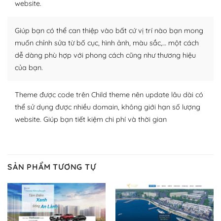
website.
nhiều plugin trả phí hoặc miễn phí.
Nhờ lượng người dùng đông đảo, thư viện themes và
Giúp bạn có thể can thiệp vào bất cứ vị trí nào bạn mong
plugin của WordPress rất phong phú. Bạn có thể thỏa
muốn chỉnh sửa từ bố cục, hình ảnh, màu sắc,… một cách
thích chọn lựa plugin và themes phù hợp cho mục đích
dễ dàng phù hợp với phong cách cũng như thương hiệu
lập website của mình.
của bạn.
WordPress đa dạng plugin và themes
Theme được code trên Child theme nên update lâu dài có
– Dễ sử dụng
thể sử dụng được nhiều domain, không giới hạn số lượng
website. Giúp bạn tiết kiệm chi phí và thời gian
Với mọi Hosting bất kỳ thì WordPress đều có thể dễ
dàng thiết lập vì thực tế nó đã cung cấp khoảng 60%
toàn bộ web.
SẢN PHẨM TƯƠNG TỰ
Và bạn có toàn quyền tự do khi quyết định nơi lưu trữ
trang web WordPress của bạn.
Dễ dàng lựa chọn Hosting cho website WordPress