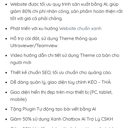
50,000₫.
Website được tối ưu quy trình sản xuất bằng AI, giúp
giảm 80% chi phí nhân công, sản phẩm hoàn thiện rất
tốt với giá cả phải chăng.
Phát triển với xu hướng
Website chuẩn xanh
Hỗ trợ cài đặt, sử dụng Theme thông qua
Ultraviewer/Teamview
Video hướng dẫn chi tiết sử dụng Theme cơ bản cho
người mới
Thiết kế chuẩn SEO, tối ưu chuẩn cho quảng cáo.
Dễ dàng quản lý, giao diện tùy chỉnh KÉO – THẢ.
Giao diện hiển thị đẹp trên mọi thiết bị (PC, tablet,
mobile).
Tặng Plugin Tự động tạo bài viết bằng AI
Giảm 50% sử dụng Xanh Chatbox AI Trợ Lý CSKH