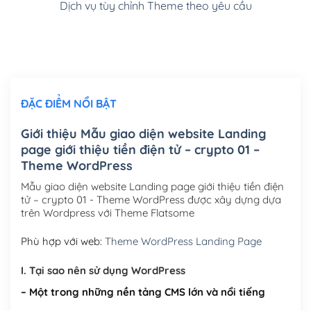
Dịch vụ tùy chỉnh Theme theo yêu cầu
Cài đặt SMTP Mail cho site Wordpress
(+100,000₫)
Thiết kế logo đơn giản để đăng web
(+300,000₫)
Chỉnh sửa site theo yêu cầu tuỳ chọn
(+2,000,000₫)
ĐẶC ĐIỂM NỔI BẬT
Mua thêm Host + Tên miền
Tên miền quốc tế .com .net .org (1 năm)
(+300,000₫)
Giới thiệu Mẫu giao diện website Landing
page giới thiệu tiền điện tử – crypto 01 –
Tên miền Việt Nam .vn (1 năm)
(+550,000₫)
Theme WordPress
Hosting 2GB SSD (1 năm)
(+450,000₫)
Mẫu giao diện website Landing page giới thiệu tiền điện
tử – crypto 01 - Theme WordPress được xây dựng dựa
Hosting 3GB SSD (1 năm)
(+550,000₫)
trên Wordpress với Theme Flatsome
Hosting 5GB SSD (1 năm)
(+650,000₫)
Phù hợp với web:
Theme WordPress Landing Page
Hosting 8GB SSD (1 năm)
(+950,000₫)
I. Tại sao nên sử dụng WordPress
– Một trong những nền tảng CMS lớn và nổi tiếng