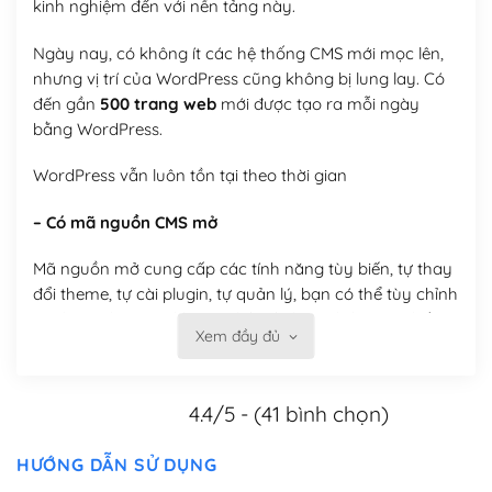
kinh nghiệm đến với nền tảng này.
Ngày nay, có không ít các hệ thống CMS mới mọc lên,
nhưng vị trí của WordPress cũng không bị lung lay. Có
đến gần
500 trang web
mới được tạo ra mỗi ngày
bằng WordPress.
WordPress vẫn luôn tồn tại theo thời gian
– Có mã nguồn CMS mở
Mã nguồn mở cung cấp các tính năng tùy biến, tự thay
đổi theme, tự cài plugin, tự quản lý, bạn có thể tùy chỉnh
nó theo ý bạn mà không phải sử dụng dịch vụ tại bất
Xem đầy đủ
kỳ đơn vị nào.
Việc của bạn là đăng ký một tên miền và hosting để
4.4/5 - (41 bình chọn)
chạy WordPress.
Có thể tùy biến trên website WordPress
HƯỚNG DẪN SỬ DỤNG