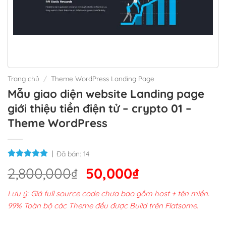
Trang chủ
/
Theme WordPress Landing Page
Mẫu giao diện website Landing page
giới thiệu tiền điện tử – crypto 01 –
Theme WordPress
Đã bán:
14
Giá
Giá
2,800,000
₫
50,000
₫
gốc
hiện
Lưu ý: Giá full source code chưa bao gồm host + tên miền.
là:
tại
99% Toàn bộ các Theme đều được Build trên Flatsome.
2,800,000₫.
là: