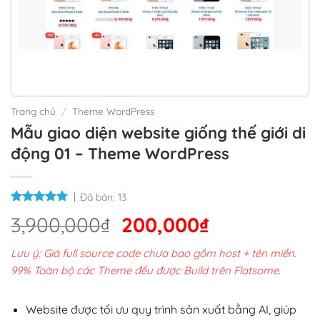
Trang chủ
/
Theme WordPress
Mẫu giao diện website giống thế giới di
động 01 – Theme WordPress
Đã bán:
13
Giá
Giá
3,900,000
₫
200,000
₫
gốc
hiện
Lưu ý: Giá full source code chưa bao gồm host + tên miền.
là:
tại
99% Toàn bộ các Theme đều được Build trên Flatsome.
3,900,000₫.
là:
200,000₫.
Website được tối ưu quy trình sản xuất bằng AI, giúp