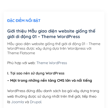
Chỉnh sửa site theo yêu cầu tuỳ chọn
(+2,000,000₫)
ĐẶC ĐIỂM NỔI BẬT
Mua thêm Host + Tên miền
Tên miền quốc tế .com .net .org (1 năm)
(+300,000₫)
Giới thiệu Mẫu giao diện website giống thế
giới di động 01 – Theme WordPress
Tên miền Việt Nam .vn (1 năm)
(+550,000₫)
Mẫu giao diện website giống thế giới di động 01 - Theme
Hosting 2GB SSD (1 năm)
(+450,000₫)
WordPress được xây dựng dựa trên Wordpress với
Theme Flatsome
Hosting 3GB SSD (1 năm)
(+550,000₫)
Phù hợp với web:
Theme WordPress
Hosting 5GB SSD (1 năm)
(+650,000₫)
I. Tại sao nên sử dụng WordPress
Hosting 8GB SSD (1 năm)
(+950,000₫)
– Một trong những nền tảng CMS lớn và nổi tiếng
WordPress đứng đầu danh sách ba gói xây dựng trang
web thường được sử dụng nhất trên thế giới, tiếp theo
là
Joomla
và
Drupal
.