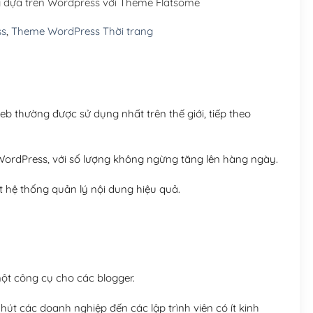
ng dựa trên Wordpress với Theme Flatsome
Hosting 5GB SSD (1 nă
ss
,
Theme WordPress Thời trang
Hosting 8GB SSD (1 nă
 thường được sử dụng nhất trên thế giới, tiếp theo
ordPress, với số lượng không ngừng tăng lên hàng ngày.
 hệ thống quản lý nội dung hiệu quả.
t công cụ cho các blogger.
út các doanh nghiệp đến các lập trình viên có ít kinh