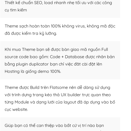
Thiết kế chuẩn SEO, load nhanh nhẹ tối ưu với các công
cụ tìm kiếm
Theme sạch hoàn toàn 100% không virus, không mã độc
đã được kiểm tra kỹ lưỡng.
Khi mua Theme bạn sẽ được bàn giao mã nguồn Full
source code bao gồm: Code + Database được nhân bản
bằng plugin duplicator bạn chỉ việc đăt cài đặt lên
Hosting là giống demo 100%.
Theme được Build trên Flatsome nên dễ dàng sử dụng
với trình dựng trang kéo thả UX builder trực quan theo
từng Module và dạng lưới của layout đã áp dụng vào bố
cục website.
Giúp bạn có thể can thiệp vào bất cứ vị trí nào bạn