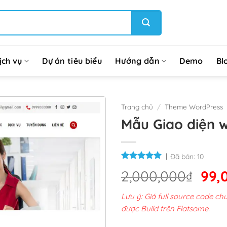
ịch vụ
Dự án tiêu biểu
Hướng dẫn
Demo
Bl
Trang chủ
/
Theme WordPress
Mẫu Giao diện w
Đã bán:
10
Giá
2,000,000
₫
99,
gốc
Lưu ý: Giá full source code 
là:
được Build trên Flatsome.
2,0