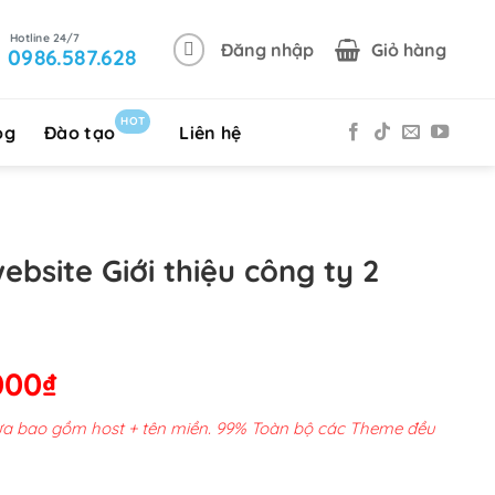
Đăng nhập
Giỏ hàng
0986.587.628
HOT
og
Đào tạo
Liên hệ
ebsite Giới thiệu công ty 2
Giá
000
₫
hiện
chưa bao gồm host + tên miền. 99% Toàn bộ các Theme đều
tại
00,000₫.
là: