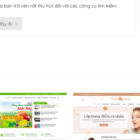
 bạn trở nên rất thu hút đối với các công cụ tìm kiếm.
đầy đủ
n trở nên dễ dàng và nhanh chóng. Với kho Theme
ở nên hấp dẫn và đơn giản hơn.
kế tốt, bạn có thể tự sửa đổi. Nếu không bạn có thể tìm
ổng lồ được kiểm duyệt bởi các nhân viên và những người
hững cộng đồng WordPress, họ sẽ giúp bạn trả lời, giải