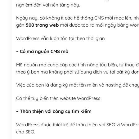
nghiệm đến với nền tảng này.
Ngày nay, có không ít các hệ thống CMS mới mọc lên, như
gần
500 trang web
mới được tạo ra mỗi ngày bằng Wor
WordPress vẫn luôn tồn tại theo thời gian
– Có mã nguồn CMS mở
Mã nguồn mở cung cấp các tính năng tùy biến, tự thay đổi
theo ý bạn mà không phải sử dụng dịch vụ tại bất kỳ đơn
Việc của bạn là đăng ký một tên miền và hosting để chạ
Có thể tùy biến trên website WordPress
– Thân thiện với công cụ tìm kiếm
WordPress được thiết kế để thân thiện với SEO vì WordPr
cho SEO.