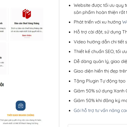
Website được tối ưu quy t
sản phẩm hoàn thiện rất t
Phát triển với xu hướng
We
Hỗ trợ cài đặt, sử dụng
Video hướng dẫn chi tiết
Thiết kế chuẩn SEO, tối 
Dễ dàng quản lý, giao di
Giao diện hiển thị đẹp trên
Tặng Plugin Tự động tạo b
Giảm 50% sử dụng Xanh C
Giảm 50% khi đăng ký mớ
Gói hỗ trợ tư vấn nâng ca