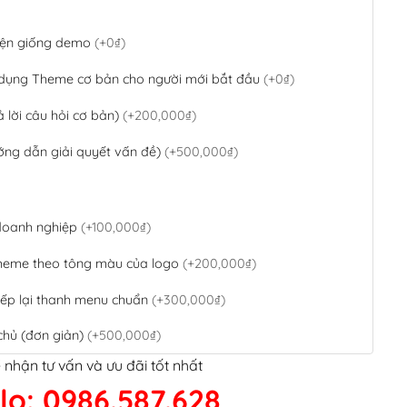
 diện giống demo
(+0₫)
 dụng Theme cơ bản cho người mới bắt đầu
(+0₫)
ả lời câu hỏi cơ bản)
(+200,000₫)
ớng dẫn giải quyết vấn đề)
(+500,000₫)
 doanh nghiệp
(+100,000₫)
theme theo tông màu của logo
(+200,000₫)
ếp lại thanh menu chuẩn
(+300,000₫)
chủ (đơn giản)
(+500,000₫)
 nhận tư vấn và ưu đãi tốt nhất
QR Code ngân hàng
(+100,000₫)
lo: 0986.587.628