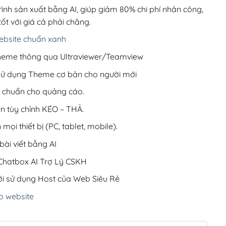
99,000₫.
rình sản xuất bằng AI, giúp giảm 80% chi phí nhân công,
ốt với giá cả phải chăng.
bsite chuẩn xanh
 Theme thông qua Ultraviewer/Teamview
 sử dụng Theme cơ bản cho người mới
ưu chuẩn cho quảng cáo.
ện tùy chỉnh KÉO – THẢ.
 mọi thiết bị (PC, tablet, mobile).
ài viết bằng AI
hatbox AI Trợ Lý CSKH
i sử dụng Host của Web Siêu Rẻ
o website