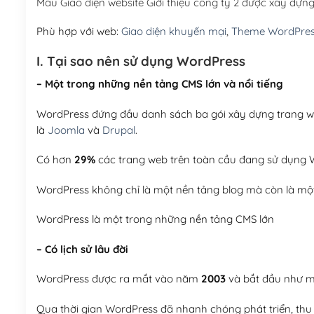
Mẫu Giao diện website Giới thiệu công ty 2 được xây dự
Phù hợp với web:
Giao diện khuyến mại
,
Theme WordPre
I. Tại sao nên sử dụng WordPress
– Một trong những nền tảng CMS lớn và nổi tiếng
WordPress đứng đầu danh sách ba gói xây dựng trang web
là
Joomla
và
Drupal
.
Có hơn
29%
các trang web trên toàn cầu đang sử dụng W
WordPress không chỉ là một nền tảng blog mà còn là một
WordPress là một trong những nền tảng CMS lớn
– Có lịch sử lâu đời
WordPress được ra mắt vào năm
2003
và bắt đầu như mộ
Qua thời gian WordPress đã nhanh chóng phát triển, thu h