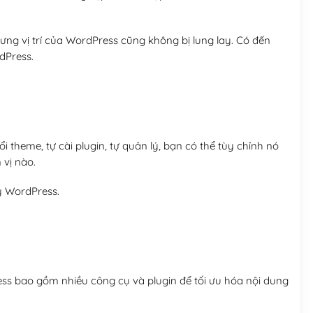
ng vị trí của WordPress cũng không bị lung lay. Có đến
dPress.
 theme, tự cài plugin, tự quản lý, bạn có thể tùy chỉnh nó
 vị nào.
y WordPress.
ess bao gồm nhiều công cụ và plugin để tối ưu hóa nội dung