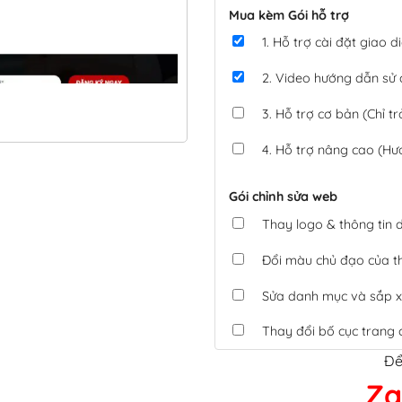
Mua kèm Gói hỗ trợ
1. Hỗ trợ cài đặt giao
2. Video hướng dẫn sử
3. Hỗ trợ cơ bản (Chỉ tr
4. Hỗ trợ nâng cao (Hư
Gói chỉnh sửa web
Thay logo & thông tin
Đổi màu chủ đạo của 
Sửa danh mục và sắp x
Thay đổi bố cục trang 
Để
Tích hợp thanh toán 
Za