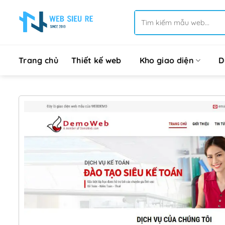
Bỏ
Tìm
qua
kiếm:
nội
dung
Trang chủ
Thiết kế web
Kho giao diện
D