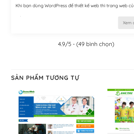
Khi bạn dùng WordPress để thiết kế web thì trang web của
Tối ưu hóa công cụ tìm kiếm
Xem 
– Dễ dàng tùy chỉnh, sửa chữa
4.9/5 - (49 bình chọn)
Khi bạn sử dụng WordPress, thì vấn đề giao diện của bạ
WordPress đa dạng sẽ giúp việc thực hiện các thiết kế tr
Nếu bạn có các kỹ thuật cơ bản với một theme được thiết 
kiếm chúng trên Internet hoặc nhờ chuyên gia.
SẢN PHẨM TƯƠNG TỰ
Dễ dàng tùy chỉnh trên WordPress
– Sở hữu một cộng đồng lớn, sẵn sàng hỗ trợ
WordPress là nơi lưu trữ cho một diễn đàn cộng đồng kh
cuồng tín WordPress.
Nếu bạn gặp khó khăn, bạn có thể lên mạng và tìm kiếm n