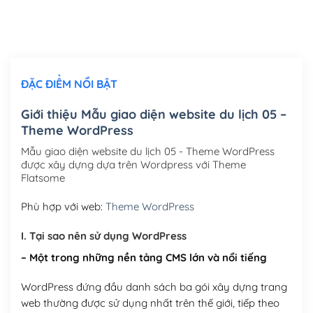
Thiết kế logo đơn giản để đăng web
(+300,000₫)
Chỉnh sửa site theo yêu cầu tuỳ chọn
(+2,000,000₫)
ĐẶC ĐIỂM NỔI BẬT
Mua thêm Host + Tên miền
Tên miền quốc tế .com .net .org (1 năm)
(+300,000₫)
Giới thiệu Mẫu giao diện website du lịch 05 –
Theme WordPress
Tên miền Việt Nam .vn (1 năm)
(+550,000₫)
Mẫu giao diện website du lịch 05 - Theme WordPress
Hosting 2GB SSD (1 năm)
(+450,000₫)
được xây dựng dựa trên Wordpress với Theme
Flatsome
Hosting 3GB SSD (1 năm)
(+550,000₫)
Phù hợp với web:
Theme WordPress
Hosting 5GB SSD (1 năm)
(+650,000₫)
I. Tại sao nên sử dụng WordPress
Hosting 8GB SSD (1 năm)
(+950,000₫)
– Một trong những nền tảng CMS lớn và nổi tiếng
WordPress đứng đầu danh sách ba gói xây dựng trang
web thường được sử dụng nhất trên thế giới, tiếp theo