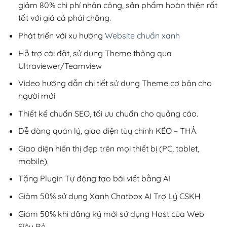
giảm 80% chi phí nhân công, sản phẩm hoàn thiện rất
tốt với giá cả phải chăng.
Phát triển với xu hướng
Website chuẩn xanh
Hỗ trợ cài đặt, sử dụng Theme thông qua
Ultraviewer/Teamview
Video hướng dẫn chi tiết sử dụng Theme cơ bản cho
người mới
Thiết kế chuẩn SEO, tối ưu chuẩn cho quảng cáo.
Dễ dàng quản lý, giao diện tùy chỉnh KÉO – THẢ.
Giao diện hiển thị đẹp trên mọi thiết bị (PC, tablet,
mobile).
Tặng Plugin Tự động tạo bài viết bằng AI
Giảm 50% sử dụng Xanh Chatbox AI Trợ Lý CSKH
Giảm 50% khi đăng ký mới sử dụng Host của Web
Siêu Rẻ