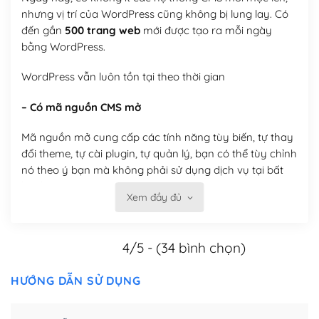
nhưng vị trí của WordPress cũng không bị lung lay. Có
đến gần
500 trang web
mới được tạo ra mỗi ngày
bằng WordPress.
WordPress vẫn luôn tồn tại theo thời gian
– Có mã nguồn CMS mở
Mã nguồn mở cung cấp các tính năng tùy biến, tự thay
đổi theme, tự cài plugin, tự quản lý, bạn có thể tùy chỉnh
nó theo ý bạn mà không phải sử dụng dịch vụ tại bất
kỳ đơn vị nào.
Xem đầy đủ
Việc của bạn là đăng ký một tên miền và hosting để
chạy WordPress.
4/5 - (34 bình chọn)
Có thể tùy biến trên website WordPress
HƯỚNG DẪN SỬ DỤNG
– Thân thiện với công cụ tìm kiếm