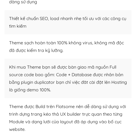
dàng sử dụng
Dễ dàng tùy chỉnh trên WordPress
Thiết kế chuẩn SEO, load nhanh nhẹ tối ưu với các công cụ
– Sở hữu một cộng đồng lớn, sẵn sàng hỗ trợ
tìm kiếm
WordPress là nơi lưu trữ cho một diễn đàn cộng đồng
khổng lồ được kiểm duyệt bởi các nhân viên và những
Theme sạch hoàn toàn 100% không virus, không mã độc
người cuồng tín WordPress.
đã được kiểm tra kỹ lưỡng.
Nếu bạn gặp khó khăn, bạn có thể lên mạng và tìm
kiếm những cộng đồng WordPress, họ sẽ giúp bạn trả
Khi mua Theme bạn sẽ được bàn giao mã nguồn Full
lời, giải đáp vấn đề của bạn.
source code bao gồm: Code + Database được nhân bản
bằng plugin duplicator bạn chỉ việc đăt cài đặt lên Hosting
Cộng đồng sử dụng WordPress sẵn sàng hỗ trợ bạn
là giống demo 100%.
– Đa dạng plugin và themes
Theme được Build trên Flatsome nên dễ dàng sử dụng với
Plugin mở rộng là thành phần cài đặt thêm vào
trình dựng trang kéo thả UX builder trực quan theo từng
WordPress để tăng thêm các tính năng cần thiết. Có
Module và dạng lưới của layout đã áp dụng vào bố cục
nhiều plugin trả phí hoặc miễn phí.
website.