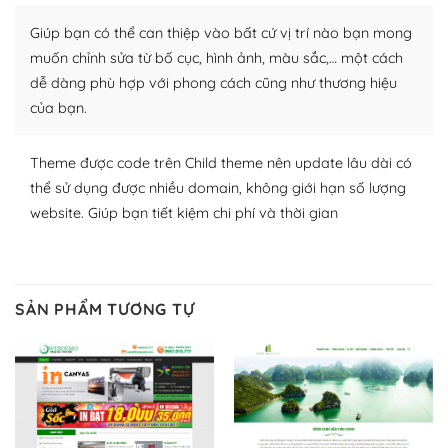
Nhờ lượng người dùng đông đảo, thư viện themes và
plugin của WordPress rất phong phú. Bạn có thể thỏa
Giúp bạn có thể can thiệp vào bất cứ vị trí nào bạn mong
thích chọn lựa plugin và themes phù hợp cho mục đích
muốn chỉnh sửa từ bố cục, hình ảnh, màu sắc,… một cách
lập website của mình.
dễ dàng phù hợp với phong cách cũng như thương hiệu
của bạn.
WordPress đa dạng plugin và themes
– Dễ sử dụng
Theme được code trên Child theme nên update lâu dài có
thể sử dụng được nhiều domain, không giới hạn số lượng
Với mọi Hosting bất kỳ thì WordPress đều có thể dễ
website. Giúp bạn tiết kiệm chi phí và thời gian
dàng thiết lập vì thực tế nó đã cung cấp khoảng 60%
toàn bộ web.
Và bạn có toàn quyền tự do khi quyết định nơi lưu trữ
SẢN PHẨM TƯƠNG TỰ
trang web WordPress của bạn.
Dễ dàng lựa chọn Hosting cho website WordPress
– Bảo mật cực tốt
Vì WordPress hiện là nền tảng xây dựng trang web và