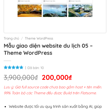
Trang chủ
/
Theme WordPress
Mẫu giao diện website du lịch 05 –
Theme WordPress
Đã bán:
10
Giá
Giá
3,900,000
₫
200,000
₫
gốc
hiện
Lưu ý: Giá full source code chưa bao gồm host + tên miền.
là:
tại
99% Toàn bộ các Theme đều được Build trên Flatsome.
3,900,000₫.
là:
200,000₫.
Website được tối ưu quy trình sản xuất bằng AI, giúp