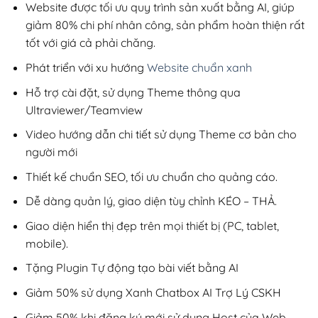
200,000₫.
Website được tối ưu quy trình sản xuất bằng AI, giúp
giảm 80% chi phí nhân công, sản phẩm hoàn thiện rất
tốt với giá cả phải chăng.
Phát triển với xu hướng
Website chuẩn xanh
Hỗ trợ cài đặt, sử dụng Theme thông qua
Ultraviewer/Teamview
Video hướng dẫn chi tiết sử dụng Theme cơ bản cho
người mới
Thiết kế chuẩn SEO, tối ưu chuẩn cho quảng cáo.
Dễ dàng quản lý, giao diện tùy chỉnh KÉO – THẢ.
Giao diện hiển thị đẹp trên mọi thiết bị (PC, tablet,
mobile).
Tặng Plugin Tự động tạo bài viết bằng AI
Giảm 50% sử dụng Xanh Chatbox AI Trợ Lý CSKH
Giảm 50% khi đăng ký mới sử dụng Host của Web