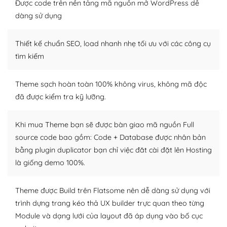
tìm kiếm chúng trên Internet hoặc nhờ chuyên gia.
Được code trên nền tảng mã nguồn mở WordPress dễ
dàng sử dụng
Dễ dàng tùy chỉnh trên WordPress
Thiết kế chuẩn SEO, load nhanh nhẹ tối ưu với các công cụ
– Sở hữu một cộng đồng lớn, sẵn sàng hỗ trợ
tìm kiếm
WordPress là nơi lưu trữ cho một diễn đàn cộng đồng
khổng lồ được kiểm duyệt bởi các nhân viên và những
Theme sạch hoàn toàn 100% không virus, không mã độc
người cuồng tín WordPress.
đã được kiểm tra kỹ lưỡng.
Nếu bạn gặp khó khăn, bạn có thể lên mạng và tìm
kiếm những cộng đồng WordPress, họ sẽ giúp bạn trả
Khi mua Theme bạn sẽ được bàn giao mã nguồn Full
lời, giải đáp vấn đề của bạn.
source code bao gồm: Code + Database được nhân bản
bằng plugin duplicator bạn chỉ việc đăt cài đặt lên Hosting
Cộng đồng sử dụng WordPress sẵn sàng hỗ trợ bạn
là giống demo 100%.
– Đa dạng plugin và themes
Theme được Build trên Flatsome nên dễ dàng sử dụng với
Plugin mở rộng là thành phần cài đặt thêm vào
trình dựng trang kéo thả UX builder trực quan theo từng
WordPress để tăng thêm các tính năng cần thiết. Có
Module và dạng lưới của layout đã áp dụng vào bố cục
nhiều plugin trả phí hoặc miễn phí.