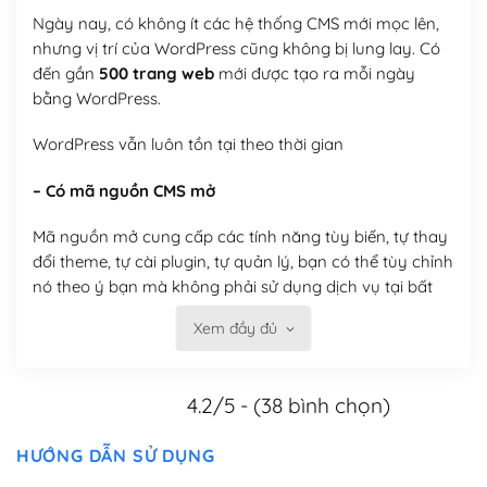
Ngày nay, có không ít các hệ thống CMS mới mọc lên,
nhưng vị trí của WordPress cũng không bị lung lay. Có
đến gần
500 trang web
mới được tạo ra mỗi ngày
bằng WordPress.
WordPress vẫn luôn tồn tại theo thời gian
– Có mã nguồn CMS mở
Mã nguồn mở cung cấp các tính năng tùy biến, tự thay
đổi theme, tự cài plugin, tự quản lý, bạn có thể tùy chỉnh
nó theo ý bạn mà không phải sử dụng dịch vụ tại bất
kỳ đơn vị nào.
Xem đầy đủ
Việc của bạn là đăng ký một tên miền và hosting để
chạy WordPress.
4.2/5 - (38 bình chọn)
Có thể tùy biến trên website WordPress
HƯỚNG DẪN SỬ DỤNG
– Thân thiện với công cụ tìm kiếm