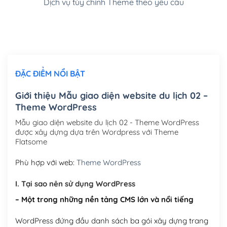
Dịch vụ tùy chỉnh Theme theo yêu cầu
Cài đặt SMTP Mail cho site Wordpress
(+100,000₫)
Thiết kế logo đơn giản để đăng web
(+300,000₫)
Chỉnh sửa site theo yêu cầu tuỳ chọn
(+2,000,000₫)
ĐẶC ĐIỂM NỔI BẬT
Mua thêm Host + Tên miền
Tên miền quốc tế .com .net .org (1 năm)
(+300,000₫)
Giới thiệu Mẫu giao diện website du lịch 02 –
Theme WordPress
Tên miền Việt Nam .vn (1 năm)
(+550,000₫)
Mẫu giao diện website du lịch 02 - Theme WordPress
Hosting 2GB SSD (1 năm)
(+450,000₫)
được xây dựng dựa trên Wordpress với Theme
Flatsome
Hosting 3GB SSD (1 năm)
(+550,000₫)
Phù hợp với web:
Theme WordPress
Hosting 5GB SSD (1 năm)
(+650,000₫)
I. Tại sao nên sử dụng WordPress
Hosting 8GB SSD (1 năm)
(+950,000₫)
– Một trong những nền tảng CMS lớn và nổi tiếng
WordPress đứng đầu danh sách ba gói xây dựng trang