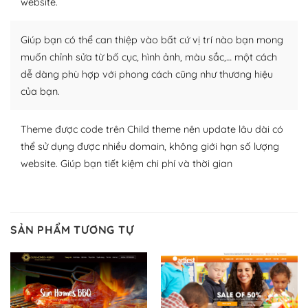
website.
Nhờ lượng người dùng đông đảo, thư viện themes và
plugin của WordPress rất phong phú. Bạn có thể thỏa
Giúp bạn có thể can thiệp vào bất cứ vị trí nào bạn mong
thích chọn lựa plugin và themes phù hợp cho mục đích
muốn chỉnh sửa từ bố cục, hình ảnh, màu sắc,… một cách
lập website của mình.
dễ dàng phù hợp với phong cách cũng như thương hiệu
của bạn.
WordPress đa dạng plugin và themes
– Dễ sử dụng
Theme được code trên Child theme nên update lâu dài có
thể sử dụng được nhiều domain, không giới hạn số lượng
Với mọi Hosting bất kỳ thì WordPress đều có thể dễ
website. Giúp bạn tiết kiệm chi phí và thời gian
dàng thiết lập vì thực tế nó đã cung cấp khoảng 60%
toàn bộ web.
Và bạn có toàn quyền tự do khi quyết định nơi lưu trữ
SẢN PHẨM TƯƠNG TỰ
trang web WordPress của bạn.
Dễ dàng lựa chọn Hosting cho website WordPress
– Bảo mật cực tốt