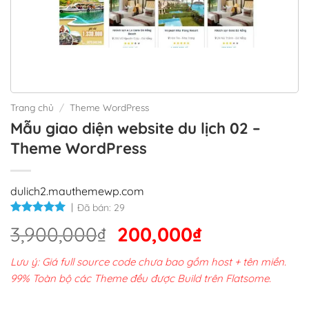
Trang chủ
/
Theme WordPress
Mẫu giao diện website du lịch 02 –
Theme WordPress
dulich2.mauthemewp.com
Đã bán:
29
Giá
Giá
3,900,000
₫
200,000
₫
gốc
hiện
Lưu ý: Giá full source code chưa bao gồm host + tên miền.
là:
tại
99% Toàn bộ các Theme đều được Build trên Flatsome.
3,900,000₫.
là: