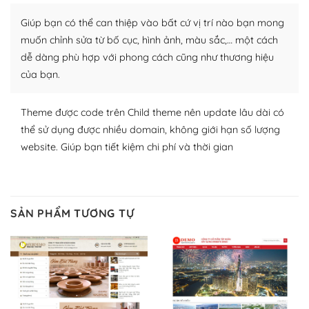
Nhờ lượng người dùng đông đảo, thư viện themes và
plugin của WordPress rất phong phú. Bạn có thể thỏa
Giúp bạn có thể can thiệp vào bất cứ vị trí nào bạn mong
thích chọn lựa plugin và themes phù hợp cho mục đích
muốn chỉnh sửa từ bố cục, hình ảnh, màu sắc,… một cách
lập website của mình.
dễ dàng phù hợp với phong cách cũng như thương hiệu
của bạn.
WordPress đa dạng plugin và themes
– Dễ sử dụng
Theme được code trên Child theme nên update lâu dài có
thể sử dụng được nhiều domain, không giới hạn số lượng
Với mọi Hosting bất kỳ thì WordPress đều có thể dễ
website. Giúp bạn tiết kiệm chi phí và thời gian
dàng thiết lập vì thực tế nó đã cung cấp khoảng 60%
toàn bộ web.
Và bạn có toàn quyền tự do khi quyết định nơi lưu trữ
SẢN PHẨM TƯƠNG TỰ
trang web WordPress của bạn.
Dễ dàng lựa chọn Hosting cho website WordPress
– Bảo mật cực tốt
Vì WordPress hiện là nền tảng xây dựng trang web và