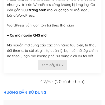
nhưng vị trí của WordPress cũng không bị lung lay. Có
đến gần
500 trang web
mới được tạo ra mỗi ngày
bằng WordPress.
WordPress vẫn luôn tồn tại theo thời gian
– Có mã nguồn CMS mở
Mã nguồn mở cung cấp các tính năng tùy biến, tự thay
đổi theme, tự cài plugin, tự quản lý, bạn có thể tùy chỉnh
nó theo ý bạn mà không phải sử dụng dịch vụ tại bất
kỳ đơn vị nào.
Xem đầy đủ
Việc của bạn là đăng ký một tên miền và hosting để
chạy WordPress.
4.2/5 - (20 bình chọn)
Có thể tùy biến trên website WordPress
HƯỚNG DẪN SỬ DỤNG
– Thân thiện với công cụ tìm kiếm