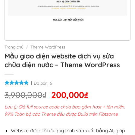
Trang chủ
/
Theme WordPress
Mẫu giao diện website dịch vụ sửa
chữa điện nước – Theme WordPress
Đã bán:
6
Giá
Giá
3,900,000
₫
200,000
₫
gốc
hiện
Lưu ý: Giá full source code chưa bao gồm host + tên miền.
là:
tại
99% Toàn bộ các Theme đều được Build trên Flatsome.
3,900,000₫.
là:
200,000₫.
Website được tối ưu quy trình sản xuất bằng AI, giúp