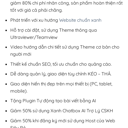
giảm 80% chi phí nhân công, sản phẩm hoàn thiện rất
tốt với giá cả phải chăng.
Phát triển với xu hướng
Website chuẩn xanh
Hỗ trợ cài đặt, sử dụng Theme thông qua
Ultraviewer/Teamview
Video hướng dẫn chi tiết sử dụng Theme cơ bản cho
người mới
Thiết kế chuẩn SEO, tối ưu chuẩn cho quảng cáo.
Dễ dàng quản lý, giao diện tùy chỉnh KÉO – THẢ.
Giao diện hiển thị đẹp trên mọi thiết bị (PC, tablet,
mobile).
Tặng Plugin Tự động tạo bài viết bằng AI
Giảm 50% sử dụng Xanh Chatbox AI Trợ Lý CSKH
Giảm 50% khi đăng ký mới sử dụng Host của Web
Siêu Rẻ