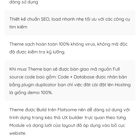
dàng sử dụng
Dễ dàng tùy chỉnh trên WordPress
Thiết kế chuẩn SEO, load nhanh nhẹ tối ưu với các công cụ
– Sở hữu một cộng đồng lớn, sẵn sàng hỗ trợ
tìm kiếm
WordPress là nơi lưu trữ cho một diễn đàn cộng đồng
khổng lồ được kiểm duyệt bởi các nhân viên và những
Theme sạch hoàn toàn 100% không virus, không mã độc
người cuồng tín WordPress.
đã được kiểm tra kỹ lưỡng.
Nếu bạn gặp khó khăn, bạn có thể lên mạng và tìm
kiếm những cộng đồng WordPress, họ sẽ giúp bạn trả
Khi mua Theme bạn sẽ được bàn giao mã nguồn Full
lời, giải đáp vấn đề của bạn.
source code bao gồm: Code + Database được nhân bản
bằng plugin duplicator bạn chỉ việc đăt cài đặt lên Hosting
Cộng đồng sử dụng WordPress sẵn sàng hỗ trợ bạn
là giống demo 100%.
– Đa dạng plugin và themes
Theme được Build trên Flatsome nên dễ dàng sử dụng với
Plugin mở rộng là thành phần cài đặt thêm vào
trình dựng trang kéo thả UX builder trực quan theo từng
WordPress để tăng thêm các tính năng cần thiết. Có
Module và dạng lưới của layout đã áp dụng vào bố cục
nhiều plugin trả phí hoặc miễn phí.
website.