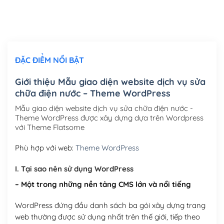
Thiết kế logo đơn giản để đăng web
(+300,000₫)
Chỉnh sửa site theo yêu cầu tuỳ chọn
(+2,000,000₫)
ĐẶC ĐIỂM NỔI BẬT
Mua thêm Host + Tên miền
Tên miền quốc tế .com .net .org (1 năm)
(+300,000₫)
Giới thiệu Mẫu giao diện website dịch vụ sửa
chữa điện nước – Theme WordPress
Tên miền Việt Nam .vn (1 năm)
(+550,000₫)
Mẫu giao diện website dịch vụ sửa chữa điện nước -
Hosting 2GB SSD (1 năm)
(+450,000₫)
Theme WordPress được xây dựng dựa trên Wordpress
với Theme Flatsome
Hosting 3GB SSD (1 năm)
(+550,000₫)
Phù hợp với web:
Theme WordPress
Hosting 5GB SSD (1 năm)
(+650,000₫)
I. Tại sao nên sử dụng WordPress
Hosting 8GB SSD (1 năm)
(+950,000₫)
– Một trong những nền tảng CMS lớn và nổi tiếng
WordPress đứng đầu danh sách ba gói xây dựng trang
web thường được sử dụng nhất trên thế giới, tiếp theo