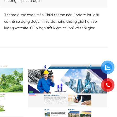
thương hiệu của bạn.
Theme được code trên Child theme nên update lâu dài
có thể sử dụng được nhiều domain, không giới hạn số
lượng website. Giúp bạn tiết kiệm chi phí và thời gian