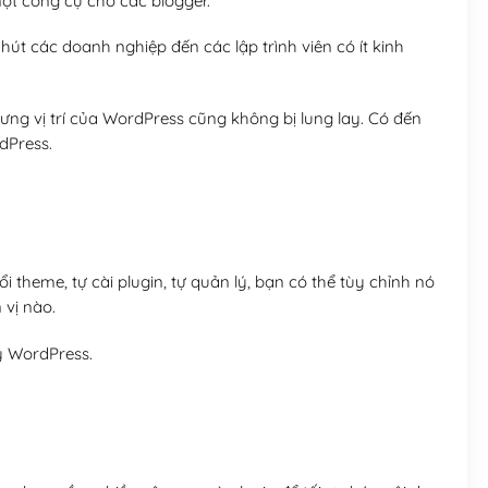
t công cụ cho các blogger.
út các doanh nghiệp đến các lập trình viên có ít kinh
ng vị trí của WordPress cũng không bị lung lay. Có đến
dPress.
 theme, tự cài plugin, tự quản lý, bạn có thể tùy chỉnh nó
 vị nào.
y WordPress.