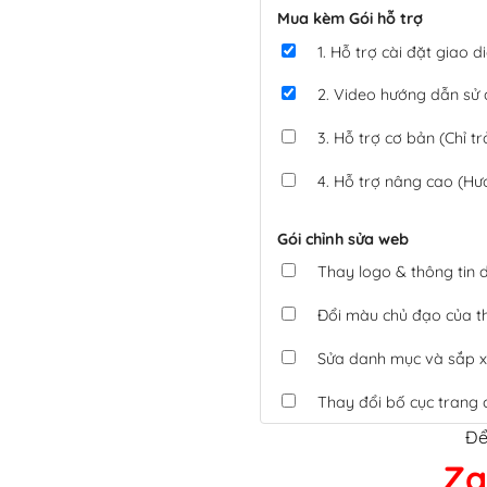
Mua kèm Gói hỗ trợ
1. Hỗ trợ cài đặt giao
2. Video hướng dẫn sử
3. Hỗ trợ cơ bản (Chỉ tr
4. Hỗ trợ nâng cao (Hư
Gói chỉnh sửa web
Thay logo & thông tin
Đổi màu chủ đạo của 
Sửa danh mục và sắp x
Thay đổi bố cục trang 
Để
Tích hợp thanh toán 
Za