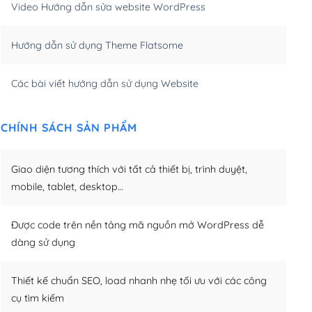
Video Hướng dẫn sửa website WordPress
m)
(+650,000₫)
Hướng dẫn sử dụng Theme Flatsome
m)
(+950,000₫)
Các bài viết hướng dẫn sử dụng Website
CHÍNH SÁCH SẢN PHẨM
Giao diện tương thích với tất cả thiết bị, trình duyệt,
mobile, tablet, desktop…
Được code trên nền tảng mã nguồn mở WordPress dễ
dàng sử dụng
Thiết kế chuẩn SEO, load nhanh nhẹ tối ưu với các công
cụ tìm kiếm