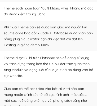
Theme sạch hoàn toàn 100% không virus, không mã độc
đã được kiểm tra kỹ lưỡng.
Khi mua Theme bạn sẽ được bàn giao mã nguồn Full
source code bao gồm: Code + Database được nhân bản
bằng plugin duplicator bạn chỉ việc đăt cài đặt lên
Hosting là giống demo 100%.
Theme được Build trên Flatsome nên dễ dàng sử dụng
với trình dựng trang kéo thả UX builder trực quan theo
từng Module và dạng lưới của layout đã áp dụng vào bố
cục website.
Giúp bạn có thể can thiệp vào bất cứ vị trí nào bạn
mong muốn chỉnh sửa từ bố cục, hình ảnh, màu sắc,…
một cách dễ dàng phù hợp với phong cách cũng như