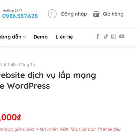
Đăng nhập
Giỏ hàng
0986.587.628
ướng dẫn
Demo
Liên hệ
iới Thiệu Công Ty
ebsite dịch vụ lắp mạng
me WordPress
Giá
,000
₫
hiện
chưa bao gồm host + tên miền. 99% Toàn bộ các Theme đều
tại