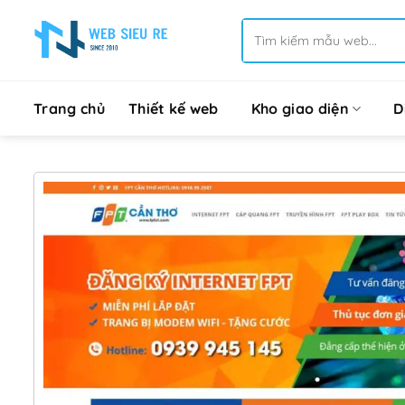
Bỏ
Tìm
qua
kiếm:
nội
dung
Trang chủ
Thiết kế web
Kho giao diện
D