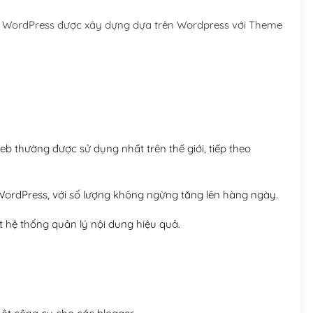
Hosting 5GB SSD (1 nă
me WordPress được xây dựng dựa trên Wordpress với Theme
Hosting 8GB SSD (1 nă
 thường được sử dụng nhất trên thế giới, tiếp theo
ordPress, với số lượng không ngừng tăng lên hàng ngày.
 hệ thống quản lý nội dung hiệu quả.