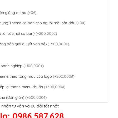
 diện giống demo
(+0₫)
 dụng Theme cơ bản cho người mới bắt đầu
(+0₫)
ả lời câu hỏi cơ bản)
(+200,000₫)
ớng dẫn giải quyết vấn đề)
(+500,000₫)
 doanh nghiệp
(+100,000₫)
theme theo tông màu của logo
(+200,000₫)
ếp lại thanh menu chuẩn
(+300,000₫)
chủ (đơn giản)
(+500,000₫)
 nhận tư vấn và ưu đãi tốt nhất
QR Code ngân hàng
(+100,000₫)
lo: 0986.587.628