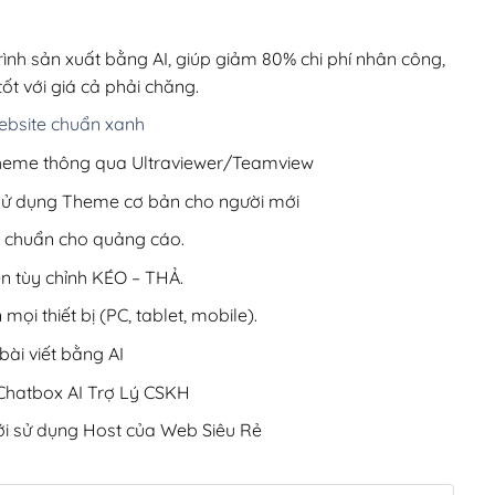
00,000₫.
là:
200,000₫.
rình sản xuất bằng AI, giúp giảm 80% chi phí nhân công,
ốt với giá cả phải chăng.
bsite chuẩn xanh
 Theme thông qua Ultraviewer/Teamview
 sử dụng Theme cơ bản cho người mới
ưu chuẩn cho quảng cáo.
ện tùy chỉnh KÉO – THẢ.
 mọi thiết bị (PC, tablet, mobile).
ài viết bằng AI
hatbox AI Trợ Lý CSKH
i sử dụng Host của Web Siêu Rẻ