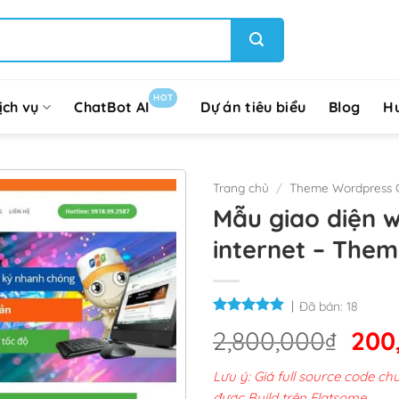
HOT
ịch vụ
ChatBot AI
Dự án tiêu biểu
Blog
H
Trang chủ
/
Theme Wordpress G
Mẫu giao diện w
internet – The
Đã bán:
18
Giá
2,800,000
₫
200
gốc
Lưu ý: Giá full source code 
là:
được Build trên Flatsome.