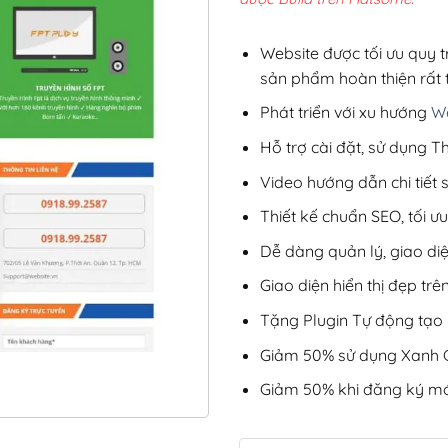
2,8
Website được tối ưu quy t
sản phẩm hoàn thiện rất t
Phát triển với xu hướng
We
Hỗ trợ cài đặt, sử dụng
Video hướng dẫn chi tiết
Thiết kế chuẩn SEO, tối 
Dễ dàng quản lý, giao di
Giao diện hiển thị đẹp trên
Tặng Plugin Tự động tạo b
Giảm 50% sử dụng Xanh C
Giảm 50% khi đăng ký mớ