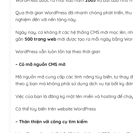
WordPress được ra mắt vào năm
2003
và bắt đầu như mộ
Qua thời gian WordPress đã nhanh chóng phát triển, thu h
nghiệm đến với nền tảng này.
Ngày nay, có không ít các hệ thống CMS mới mọc lên, như
gần
500 trang web
mới được tạo ra mỗi ngày bằng Wor
WordPress vẫn luôn tồn tại theo thời gian
– Có mã nguồn CMS mở
Mã nguồn mở cung cấp các tính năng tùy biến, tự thay đổi
theo ý bạn mà không phải sử dụng dịch vụ tại bất kỳ đơn
Việc của bạn là đăng ký một tên miền và hosting để chạ
Có thể tùy biến trên website WordPress
– Thân thiện với công cụ tìm kiếm