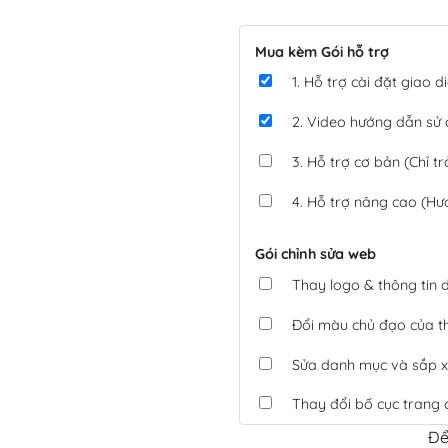
Mua kèm Gói hỗ trợ
1. Hỗ trợ cài đặt giao
2. Video hướng dẫn sử
3. Hỗ trợ cơ bản (Chỉ tr
4. Hỗ trợ nâng cao (Hư
Gói chỉnh sửa web
Thay logo & thông tin
Đổi màu chủ đạo của 
Sửa danh mục và sắp x
Thay đổi bố cục trang 
Để
Tích hợp thanh toán 