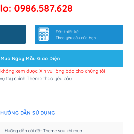
lo: 0986.587.628
 kết google, cập nhật sitemap
(+50,000₫)
nhanh
(+0₫)
Đặt thiết kế
ở slider chính
(+200,000₫)
Theo yêu cầu của bạn
 bộ site theo yêu cầu
(+150,000₫)
Mua Ngay Mẫu Giao Diện
 site Wordpress
(+100,000₫)
n để đăng web
(+300,000₫)
i không xem được. Xin vui lòng báo cho chúng tôi
 vụ tùy chỉnh Theme theo yêu cầu
u cầu tuỳ chọn
(+2,000,000₫)
.net .org (1 năm)
(+300,000₫)
HƯỚNG DẪN SỬ DỤNG
(1 năm)
(+550,000₫)
m)
(+450,000₫)
Hướng dẫn cài đặt Theme sau khi mua