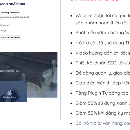
2,8
Website được tối ưu quy t
sản phẩm hoàn thiện rất t
Phát triển với xu hướng
We
Hỗ trợ cài đặt, sử dụng
Video hướng dẫn chi tiết
Thiết kế chuẩn SEO, tối 
Dễ dàng quản lý, giao di
Giao diện hiển thị đẹp trên
Tặng Plugin Tự động tạo b
Giảm 50% sử dụng Xanh C
Giảm 50% khi đăng ký mớ
Gói hỗ trợ tư vấn nâng ca