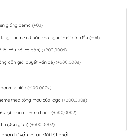
 diện giống demo
(+0₫)
 dụng Theme cơ bản cho người mới bắt đầu
(+0₫)
ả lời câu hỏi cơ bản)
(+200,000₫)
ớng dẫn giải quyết vấn đề)
(+500,000₫)
 doanh nghiệp
(+100,000₫)
theme theo tông màu của logo
(+200,000₫)
ếp lại thanh menu chuẩn
(+300,000₫)
chủ (đơn giản)
(+500,000₫)
 nhận tư vấn và ưu đãi tốt nhất
QR Code ngân hàng
(+100,000₫)