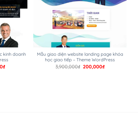
c kinh doanh
Mẫu giao diện website landing page khóa
ress
học giao tiếp – Theme WordPress
Giá
Giá
Giá
00
₫
3,900,000
₫
200,000
₫
hiện
gốc
hiện
tại
là:
tại
00₫.
là:
3,900,000₫.
là:
200,000₫.
200,000₫.