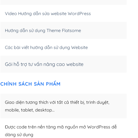
m)
(+550,000₫)
Video Hướng dẫn sửa website WordPress
m)
(+650,000₫)
Hướng dẫn sử dụng Theme Flatsome
m)
(+950,000₫)
Các bài viết hướng dẫn sử dụng Website
Gói hỗ trợ tư vấn nâng cao website
CHÍNH SÁCH SẢN PHẨM
Giao diện tương thích với tất cả thiết bị, trình duyệt,
mobile, tablet, desktop…
Được code trên nền tảng mã nguồn mở WordPress dễ
dàng sử dụng