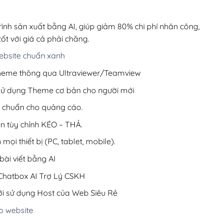
00,000₫.
là:
200,000₫.
rình sản xuất bằng AI, giúp giảm 80% chi phí nhân công,
ốt với giá cả phải chăng.
bsite chuẩn xanh
 Theme thông qua Ultraviewer/Teamview
 sử dụng Theme cơ bản cho người mới
ưu chuẩn cho quảng cáo.
ện tùy chỉnh KÉO – THẢ.
 mọi thiết bị (PC, tablet, mobile).
ài viết bằng AI
hatbox AI Trợ Lý CSKH
i sử dụng Host của Web Siêu Rẻ
o website