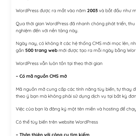
WordPress được ra mắt vào năm
2003
và bắt đầu như mộ
Qua thời gian WordPress đã nhanh chóng phát triển, thu h
nghiệm đến với nền tảng này.
Ngày nay, có không ít các hệ thống CMS mới mọc lên, như
gần
500 trang web
mới được tạo ra mỗi ngày bằng Wor
WordPress vẫn luôn tồn tại theo thời gian
– Có mã nguồn CMS mở
Mã nguồn mở cung cấp các tính năng tùy biến, tự thay đổi
theo ý bạn mà không phải sử dụng dịch vụ tại bất kỳ đơn
Việc của bạn là đăng ký một tên miền và hosting để chạ
Có thể tùy biến trên website WordPress
– Thân thiện với công cụ tìm kiếm