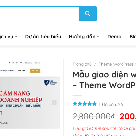
ịch vụ
Dự án tiêu biểu
Hướng dẫn
Demo
Bl
Trang chủ
/
Theme WordPress 
Mẫu giao diện 
– Theme WordP
Đã bán:
26
Giá
2,800,000
₫
200
gốc
Lưu ý: Giá full source code 
là:
được Build trên Flatsome.