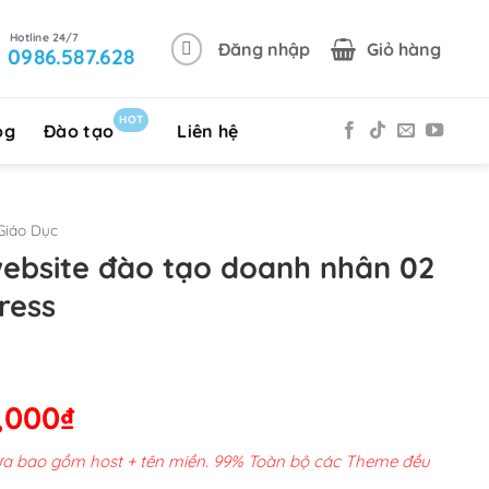
Đăng nhập
Giỏ hàng
0986.587.628
HOT
og
Đào tạo
Liên hệ
Giáo Dục
website đào tạo doanh nhân 02
ress
Giá
,000
₫
hiện
chưa bao gồm host + tên miền. 99% Toàn bộ các Theme đều
tại