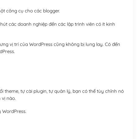
t công cụ cho các blogger.
út các doanh nghiệp đến các lập trình viên có ít kinh
ng vị trí của WordPress cũng không bị lung lay. Có đến
dPress.
 theme, tự cài plugin, tự quản lý, bạn có thể tùy chỉnh nó
 vị nào.
y WordPress.