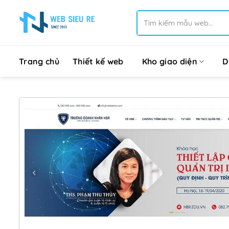
Bỏ
Tìm
qua
kiếm:
nội
dung
Trang chủ
Thiết kế web
Kho giao diện
D