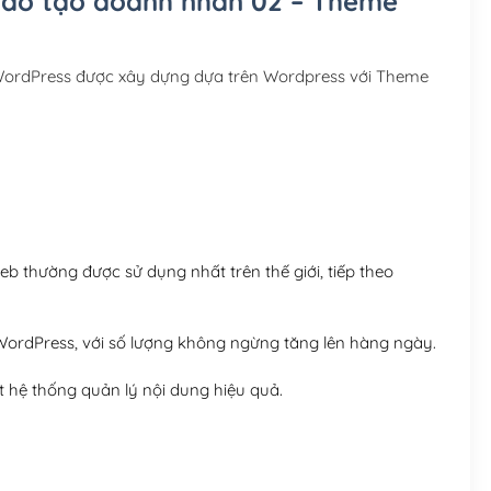
 đào tạo doanh nhân 02 – Theme
Hosting 3GB SSD (1 nă
Hosting 5GB SSD (1 nă
WordPress được xây dựng dựa trên Wordpress với Theme
Hosting 8GB SSD (1 nă
 thường được sử dụng nhất trên thế giới, tiếp theo
ordPress, với số lượng không ngừng tăng lên hàng ngày.
 hệ thống quản lý nội dung hiệu quả.