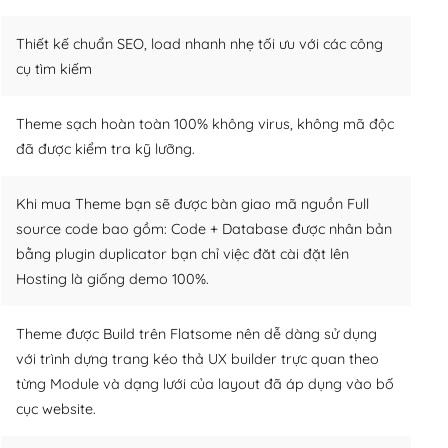
Thiết kế chuẩn SEO, load nhanh nhẹ tối ưu với các công
cụ tìm kiếm
Theme sạch hoàn toàn 100% không virus, không mã độc
đã được kiểm tra kỹ lưỡng.
Khi mua Theme bạn sẽ được bàn giao mã nguồn Full
source code bao gồm: Code + Database được nhân bản
bằng plugin duplicator bạn chỉ việc đăt cài đặt lên
Hosting là giống demo 100%.
Theme được Build trên Flatsome nên dễ dàng sử dụng
với trình dựng trang kéo thả UX builder trực quan theo
từng Module và dạng lưới của layout đã áp dụng vào bố
cục website.