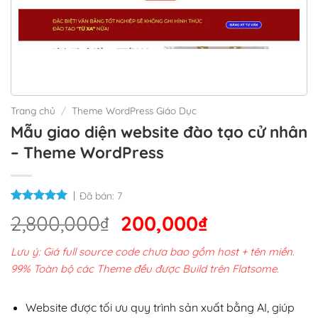
Trang chủ
/
Theme WordPress Giáo Dục
Mẫu giao diện website đào tạo cử nhân
– Theme WordPress
Đã bán:
7
Giá
Giá
2,800,000
₫
200,000
₫
gốc
hiện
Lưu ý: Giá full source code chưa bao gồm host + tên miền.
là:
tại
99% Toàn bộ các Theme đều được Build trên Flatsome.
2,800,000₫.
là:
200,000₫.
Website được tối ưu quy trình sản xuất bằng AI, giúp