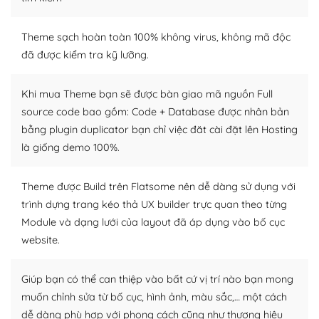
– Sở hữu một cộng đồng lớn, sẵn sàng hỗ trợ
Theme sạch hoàn toàn 100% không virus, không mã độc
WordPress là nơi lưu trữ cho một diễn đàn cộng đồng
đã được kiểm tra kỹ lưỡng.
khổng lồ được kiểm duyệt bởi các nhân viên và những
người cuồng tín WordPress.
Khi mua Theme bạn sẽ được bàn giao mã nguồn Full
source code bao gồm: Code + Database được nhân bản
Nếu bạn gặp khó khăn, bạn có thể lên mạng và tìm
bằng plugin duplicator bạn chỉ việc đăt cài đặt lên Hosting
kiếm những cộng đồng WordPress, họ sẽ giúp bạn trả
lời, giải đáp vấn đề của bạn.
là giống demo 100%.
Cộng đồng sử dụng WordPress sẵn sàng hỗ trợ bạn
Theme được Build trên Flatsome nên dễ dàng sử dụng với
trình dựng trang kéo thả UX builder trực quan theo từng
– Đa dạng plugin và themes
Module và dạng lưới của layout đã áp dụng vào bố cục
Plugin mở rộng là thành phần cài đặt thêm vào
website.
WordPress để tăng thêm các tính năng cần thiết. Có
nhiều plugin trả phí hoặc miễn phí.
Giúp bạn có thể can thiệp vào bất cứ vị trí nào bạn mong
muốn chỉnh sửa từ bố cục, hình ảnh, màu sắc,… một cách
Nhờ lượng người dùng đông đảo, thư viện themes và
dễ dàng phù hợp với phong cách cũng như thương hiệu
plugin của WordPress rất phong phú. Bạn có thể thỏa