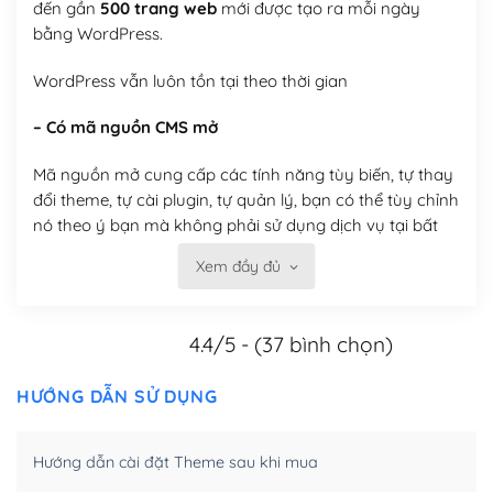
đến gần
500 trang web
mới được tạo ra mỗi ngày
bằng WordPress.
WordPress vẫn luôn tồn tại theo thời gian
– Có mã nguồn CMS mở
Mã nguồn mở cung cấp các tính năng tùy biến, tự thay
đổi theme, tự cài plugin, tự quản lý, bạn có thể tùy chỉnh
nó theo ý bạn mà không phải sử dụng dịch vụ tại bất
kỳ đơn vị nào.
Xem đầy đủ
Việc của bạn là đăng ký một tên miền và hosting để
chạy WordPress.
4.4/5 - (37 bình chọn)
Có thể tùy biến trên website WordPress
HƯỚNG DẪN SỬ DỤNG
– Thân thiện với công cụ tìm kiếm
WordPress được thiết kế để thân thiện với SEO vì
Hướng dẫn cài đặt Theme sau khi mua
WordPress bao gồm nhiều công cụ và plugin để tối ưu