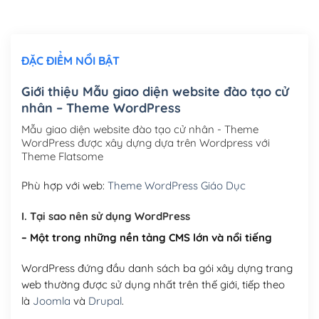
Chỉnh sửa site theo yêu cầu tuỳ chọn
(+2,000,000₫)
ĐẶC ĐIỂM NỔI BẬT
Mua thêm Host + Tên miền
Tên miền quốc tế .com .net .org (1 năm)
(+300,000₫)
Giới thiệu Mẫu giao diện website đào tạo cử
nhân – Theme WordPress
Tên miền Việt Nam .vn (1 năm)
(+550,000₫)
Mẫu giao diện website đào tạo cử nhân - Theme
Hosting 2GB SSD (1 năm)
(+450,000₫)
WordPress được xây dựng dựa trên Wordpress với
Theme Flatsome
Hosting 3GB SSD (1 năm)
(+550,000₫)
Phù hợp với web:
Theme WordPress Giáo Dục
Hosting 5GB SSD (1 năm)
(+650,000₫)
I. Tại sao nên sử dụng WordPress
Hosting 8GB SSD (1 năm)
(+950,000₫)
– Một trong những nền tảng CMS lớn và nổi tiếng
WordPress đứng đầu danh sách ba gói xây dựng trang
web thường được sử dụng nhất trên thế giới, tiếp theo
là
Joomla
và
Drupal
.