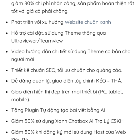
giảm 80% chi phí nhân công, sản phẩm hoàn thiện rất
tốt với giá cả phải chăng.
Phát triển với xu hướng
Website chuẩn xanh
Hỗ trợ cài đặt, sử dụng Theme thông qua
Ultraviewer/Teamview
Video hướng dẫn chi tiết sử dụng Theme cơ bản cho
người mới
Thiết kế chuẩn SEO, tối ưu chuẩn cho quảng cáo.
Dễ dàng quản lý, giao diện tùy chỉnh KÉO – THẢ.
Giao diện hiển thị đẹp trên mọi thiết bị (PC, tablet,
mobile).
Tặng Plugin Tự động tạo bài viết bằng AI
Giảm 50% sử dụng Xanh Chatbox AI Trợ Lý CSKH
Giảm 50% khi đăng ký mới sử dụng Host của Web
Siêu Rẻ